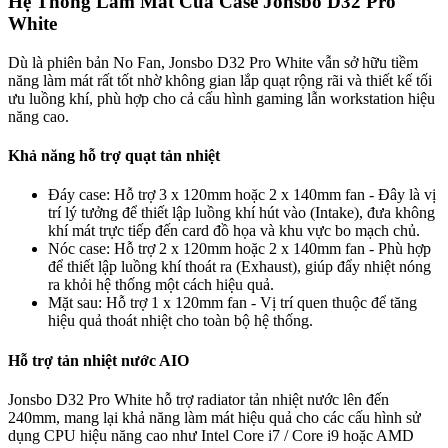
Hệ Thống Làm Mát Của Case Jonsbo D32 Pro
White
Dù là phiên bản No Fan, Jonsbo D32 Pro White vẫn sở hữu tiềm
năng làm mát rất tốt nhờ không gian lắp quạt rộng rãi và thiết kế tối
ưu luồng khí, phù hợp cho cả cấu hình gaming lẫn workstation hiệu
năng cao.
Khả năng hỗ trợ quạt tản nhiệt
Đáy case: Hỗ trợ 3 x 120mm hoặc 2 x 140mm fan - Đây là vị
trí lý tưởng để thiết lập luồng khí hút vào (Intake), đưa không
khí mát trực tiếp đến card đồ họa và khu vực bo mạch chủ.
Nóc case: Hỗ trợ 2 x 120mm hoặc 2 x 140mm fan - Phù hợp
để thiết lập luồng khí thoát ra (Exhaust), giúp đẩy nhiệt nóng
ra khỏi hệ thống một cách hiệu quả.
Mặt sau: Hỗ trợ 1 x 120mm fan - Vị trí quen thuộc để tăng
hiệu quả thoát nhiệt cho toàn bộ hệ thống.
Hỗ trợ tản nhiệt nước AIO
Jonsbo D32 Pro White hỗ trợ radiator tản nhiệt nước lên đến
240mm, mang lại khả năng làm mát hiệu quả cho các cấu hình sử
dụng CPU hiệu năng cao như Intel Core i7 / Core i9 hoặc AMD