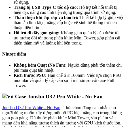
sử dụng.
Trang bị USB Type-C tốc độ cao:
Hỗ trợ kết nối thiết bị
hiện đại, nâng cao tính tiện dụng trong quá trình sử dụng.
Thân thiện khi lắp ráp và bảo trì:
Thiết kế hợp lý giúp việc
tháo lắp linh kiện, nâng cấp hoặc vệ sinh hệ thống trở nên
thuận tiện hơn.
Hỗ trợ đi dây gọn gàng:
Không gian quản lý cáp được tối
ưu tương đối tốt trong phân khúc Mini Tower, góp phần cải
thiện thẩm mỹ và luồng khí bên trong.
Nhược điểm
Không kèm Quạt (No Fan):
Người dùng phải tốn thêm chi
phí mua quạt tản nhiệt.
Kích thước PSU:
Hạn chế ở ≤ 160mm. Việc lựa chọn PSU
modular và quản lý cáp cần sự tỉ mỉ hơn so với case Full
Tower.
Jonsbo D32 Pro White - No Fan
là lựa chọn đáng cân nhắc cho
người dùng muốn xây dựng một bộ PC hiệu năng cao trong không
gian gọn gàng. Dù thuộc phân khúc Mini Tower, sản phẩm vẫn
mang đến khả năng tương thích ấn tượng với GPU kích thước lớn,