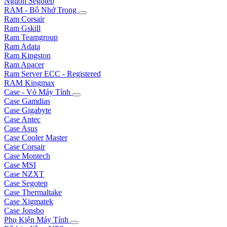
Nguồn Segotep
RAM - Bộ Nhớ Trong
Ram Corsair
Ram Gskill
Ram Teamgroup
Ram Adata
Ram Kingston
Ram Apacer
Ram Server ECC - Registered
RAM Kingmax
Case - Vỏ Máy Tính
Case Gamdias
Case Gigabyte
Case Antec
Case Asus
Case Cooler Master
Case Corsair
Case Montech
Case MSI
Case NZXT
Case Segotep
Case Thermaltake
Case Xigmatek
Case Jonsbo
Phụ Kiện Máy Tính