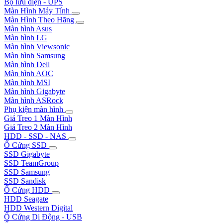
Bộ lưu điện - UPS
Màn Hình Máy Tính
Màn Hình Theo Hãng
Màn hình Asus
Màn hình LG
Màn hình Viewsonic
Màn hình Samsung
Màn hình Dell
Màn hình AOC
Màn hình MSI
Màn hình Gigabyte
Màn hình ASRock
Phụ kiện màn hình
Giá Treo 1 Màn Hình
Giá Treo 2 Màn Hình
HDD - SSD - NAS
Ổ Cứng SSD
SSD Gigabyte
SSD TeamGroup
SSD Samsung
SSD Sandisk
Ổ Cứng HDD
HDD Seagate
HDD Western Digital
Ổ Cứng Di Động - USB