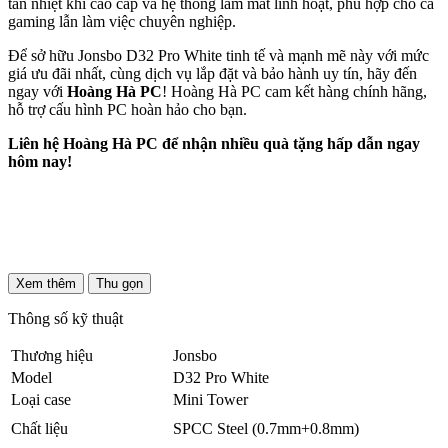
tản nhiệt khí cao cấp và hệ thống làm mát linh hoạt, phù hợp cho cả
gaming lẫn làm việc chuyên nghiệp.
Để sở hữu Jonsbo D32 Pro White tinh tế và mạnh mẽ này với mức
giá ưu đãi nhất, cùng dịch vụ lắp đặt và bảo hành uy tín, hãy đến
ngay với
Hoàng Hà PC
! Hoàng Hà PC cam kết hàng chính hãng,
hỗ trợ cấu hình PC hoàn hảo cho bạn.
Liên hệ Hoàng Hà PC để nhận nhiều quà tặng hấp dẫn ngay
hôm nay!
Xem thêm
Thu gọn
Thông số kỹ thuật
Thương hiệu
Jonsbo
Model
D32 Pro White
Loại case
Mini Tower
Chất liệu
SPCC Steel (0.7mm+0.8mm)