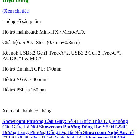
(Xem chi tiết)
Thông số sản phẩm
Hỗ trợ mainboard:
Mini-ITX / Micro-ATX
Chất liệu: SPCC Steel (0.7mm+0.8mm)
Kết nối: USB3.2 Gen1 Type-A*2, USB3.2 Gen 2 Type-C*1,
AUDIO*1 & MIC*1
Hỗ trợ tản nhiệt CPU:
170mm
Hỗ trợ VGA: ≤365mm
Hỗ trợ PSU: ≤160mm
Xem chi nhánh còn hàng
Showroom Phường Cầu Giấy:
Số 41 Khúc Thừa Dụ, Phường
Cầu Giấy, Hà Nội
Showroom Phường Đống Đa:
Số 94E-94F
Đường Láng, Phường Đống Đa, Hà Nội
Showroom Nghệ An:
Số
72 Lê Lợi, Phường Thành Vinh, Nghệ An
Showroom Hồ Chí