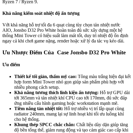
Ryzen 7 / Ryzen 9.
Khả năng kiểm soát nhiệt độ ấn tượng
Với khả năng hỗ trợ tối đa 6 quạt cùng tùy chọn tản nhiệt nước
AIO, Jonsbo D32 Pro White hoàn toàn đủ sức xây dựng một hệ
thống Mini Tower có hiệu suất làm mát tốt, duy trì nhiệt độ ổn định
ngay cả khi chơi game nặng, render hoặc xử lý đa tác vụ kéo dài.
Ưu Nhược Điểm Của Case Jonsbo D32 Pro White
Ưu điểm
Thiết kế tối giản, thẩm mỹ cao:
Tông màu trắng hiện đại kết
hợp form Mini Tower nhỏ gọn giúp sản phẩm phù hợp với
nhiều phong cách setup.
Khả năng tương thích linh kiện ấn tượng:
Hỗ trợ GPU dài
tới 365mm và tản nhiệt khí CPU cao tới 170mm, đủ sức đáp
ứng nhiều cấu hình gaming hoặc workstation mạnh mẽ.
Tiềm năng tản nhiệt tốt:
Hỗ trợ nhiều vị trí lắp quạt cùng
radiator 240mm, mang lại sự linh hoạt khi tối ưu luồng khí
cho hệ thống.
Khung thép SPCC chắc chắn:
Chất liệu dày dặn giúp tăng
độ bền tổng thể, giảm rung động và tạo cảm giác cao cấp khi