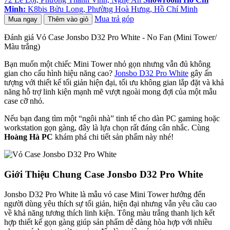
Minh:
K8bis Bửu Long, Phường Hoà Hưng, Hồ Chí Minh
Mua trả góp
Mua ngay
Thêm vào giỏ
Đánh giá Vỏ Case Jonsbo D32 Pro White - No Fan (Mini Tower/
Màu trắng)
Bạn muốn một chiếc Mini Tower nhỏ gọn nhưng vẫn đủ không
gian cho cấu hình hiệu năng cao?
Jonsbo D32 Pro White
gây ấn
tượng với thiết kế tối giản hiện đại, tối ưu không gian lắp đặt và khả
năng hỗ trợ linh kiện mạnh mẽ vượt ngoài mong đợi của một mẫu
case cỡ nhỏ.
Nếu bạn đang tìm một “ngôi nhà” tinh tế cho dàn PC gaming hoặc
workstation gọn gàng, đây là lựa chọn rất đáng cân nhắc. Cùng
Hoàng Hà PC
khám phá chi tiết sản phẩm này nhé!
Giới Thiệu Chung Case Jonsbo D32 Pro White
Jonsbo D32 Pro White là mẫu vỏ case Mini Tower hướng đến
người dùng yêu thích sự tối giản, hiện đại nhưng vẫn yêu cầu cao
về khả năng tương thích linh kiện. Tông màu trắng thanh lịch kết
hợp thiết kế gọn gàng giúp sản phẩm dễ dàng hòa hợp với nhiều