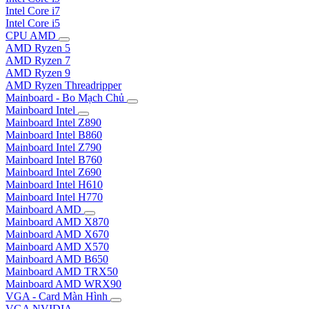
Intel Core i7
Intel Core i5
CPU AMD
AMD Ryzen 5
AMD Ryzen 7
AMD Ryzen 9
AMD Ryzen Threadripper
Mainboard - Bo Mạch Chủ
Mainboard Intel
Mainboard Intel Z890
Mainboard Intel B860
Mainboard Intel Z790
Mainboard Intel B760
Mainboard Intel Z690
Mainboard Intel H610
Mainboard Intel H770
Mainboard AMD
Mainboard AMD X870
Mainboard AMD X670
Mainboard AMD X570
Mainboard AMD B650
Mainboard AMD TRX50
Mainboard AMD WRX90
VGA - Card Màn Hình
VGA NVIDIA