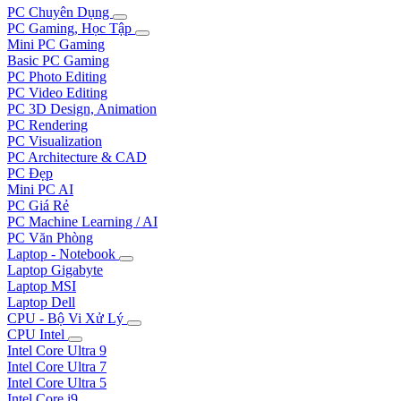
PC Chuyên Dụng
PC Gaming, Học Tập
Mini PC Gaming
Basic PC Gaming
PC Photo Editing
PC Video Editing
PC 3D Design, Animation
PC Rendering
PC Visualization
PC Architecture & CAD
PC Đẹp
Mini PC AI
PC Giá Rẻ
PC Machine Learning / AI
PC Văn Phòng
Laptop - Notebook
Laptop Gigabyte
Laptop MSI
Laptop Dell
CPU - Bộ Vi Xử Lý
CPU Intel
Intel Core Ultra 9
Intel Core Ultra 7
Intel Core Ultra 5
Intel Core i9