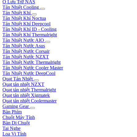
Ổ Lưu Trữ NAS
Tản Nhiệt Cooling
Tản Nhiệt Khí
Tản Nhiệt Khí Noctua
Tản Nhiệt Khí Deepcool
Tản Nhiệt Khí ID - Cooling
Tản Nhiệt Khí Thermalright
Tản Nhiệt Nước AIO
Tản Nhiệt Nước Asus
Tản Nhiệt Nước Corsair
Tản Nhiệt Nước NZXT
Tản Nhiệt Nước Thermalright
Tản Nhiệt Nước Cooler Master
Tản Nhiệt Nước DeepCool
Quạt Tản Nhiệt
Quạt tản nhiệt NZXT
Quạt tản nhiệt Thermalright
Quạt tản nhiệt Xigmatek
Quạt tản nhiệt Coolermaster
Gaming Gear
Bàn Phím
Chuột Máy Tính
Bàn Di Chuột
Tai Nghe
Loa Vi Tính