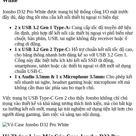
White
Jonsbo D32 Pro White được trang bị hệ thống cổng I/O mặt trước
đầy đủ, đáp ứng tốt nhu cầu kết nối thiết bị ngoại vi hiện đại:
2 x USB 3.2 Gen 1 Type-A:
Cung cấp tốc độ truyền dữ liệu
ổn định, phù hợp để kết nối các thiết bị ngoại vi phổ biến như
chuột, bàn phím, USB, tai nghe không dây receiver hoặc ổ
cứng di động.
1 x USB 3.2 Gen 2 Type-C:
Hỗ trợ chuẩn kết nối tốc độ cao,
cho băng thông nhanh hơn đáng kể so với USB 3.2 Gen 1.
Cổng này đặc biệt hữu ích khi kết nối SSD di động,
smartphone, tablet hoặc các thiết bị ngoại vi đời mới sử dụng
chuẩn USB-C.
1 x Audio 3.5mm & 1 x Microphone 3.5mm:
Cho phép kết
nối nhanh tai nghe, headset gaming hoặc microphone rời mà
không cần thao tác phía sau bo mạch chủ.
Việc trang bị USB Type-C Gen 2 cho thấy Jonsbo không chỉ chú
trọng vào thiết kế và khả năng tương thích linh kiện, mà còn bắt kịp
xu hướng kết nối mới, mang lại trải nghiệm sử dụng tiện lợi hơn cho
người dùng gaming, làm việc và sáng tạo nội dung.