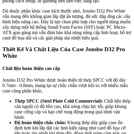
phong cách setup, từ gaming đến làm việc sáng tạo.
Dù thuộc phân khúc case kích thước nhỏ, Jonsbo D32 Pro White
vẫn mang đến không gian lắp đặt ấn tượng, đủ sức đáp ứng các cấu
hình hiệu năng cao. Đây là lựa chọn phù hợp cho người dùng muốn
xây dựng một hệ thống Small Form Factor (SFF) hoặc PC Micro-
ATX gọn gàng mà vẫn đảm bảo khả năng nâng cấp linh hoạt, hỗ trợ
card đồ họa dài và các giải pháp tản nhiệt hiệu quả.
Thiết Kế Và Chất Liệu Của Case Jonsbo D32 Pro
White
Chất liệu hoàn thiện cao cấp
Jonsbo D32 Pro White được hoàn thiện từ thép SPCC với độ dày
0.7mm - 0.8mm, mang lại sự chắc chắn vượt trội so với nhiều mẫu
case cùng phân khúc.
Thép SPCC (Steel Plate Cold Commercial):
Chất liệu thép
cán nguội có độ bền cao, khả năng chịu lực tốt, giúp khung
case cứng cáp và hạn chế rung động trong quá trình vận
hành.
Độ hoàn thiện chắc chắn:
Khung thép dày giúp case ổn
định hơn khi lắp đặt các linh kiện nặng như card đồ họa cỡ
lớn hoặc tản nhiệt khí tháp đôi, đồng thời giảm cảm giác ọp