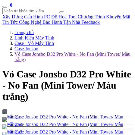
0
Xây Dựng Cấu Hình
PC Đồ Họa Tool
Chương Trình Khuyến Mãi
Tin Tức Công Nghệ
Bảo Hành Tận Nhà
Feedback
Trang chủ
Linh Kiện Máy Tính
Case - Vỏ Máy Tính
Case Jonsbo
Vỏ Case Jonsbo D32 Pro White - No Fan (Mini Tower/ Màu
trắng)
Vỏ Case Jonsbo D32 Pro White
- No Fan (Mini Tower/ Màu
trắng)