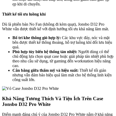
ẹp khi di chuyển.
Thiết kế tối ưu luồng khí
Dù là phiên bản No Fan (không đi kèm quạt), Jonsbo D32 Pro
White vẫn được thiết kế với định hướng tối ưu khả năng làm mát.
Bố trí khe thông gió hợp lý:
Các khu vực đáy, nóc và mặt
bên được thiết kế thông thoáng, hỗ trợ luồng khí đối lưu hiệu
quả.
Phù hợp tùy biến hệ thống tản nhiệt:
Người dùng có thể
chủ động lựa chọn quạt case hoặc giải pháp tản nhiệt phù hợp
theo nhu cầu sử dụng, từ gaming đến workstation hiệu năng
cao.
Cân bằng giữa thẩm mỹ và hiệu suất:
Thiết kế tối giản
nhưng vẫn đảm bảo hiệu quả làm mát cho hệ thống linh kiện
công suất lớn.
Khả Năng Tương Thích Và Tiện Ích Trên Case
Jonsbo D32 Pro White
Điểm mạnh đáng chú ý của Jonsbo D32 Pro White nằm ở khả năng