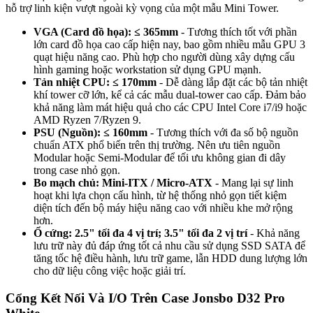
hỗ trợ linh kiện vượt ngoài kỳ vọng của một mẫu Mini Tower.
VGA (Card đồ họa): ≤ 365mm
- Tương thích tốt với phần
lớn card đồ họa cao cấp hiện nay, bao gồm nhiều mẫu GPU 3
quạt hiệu năng cao. Phù hợp cho người dùng xây dựng cấu
hình gaming hoặc workstation sử dụng GPU mạnh.
Tản nhiệt CPU: ≤ 170mm
- Dễ dàng lắp đặt các bộ tản nhiệt
khí tower cỡ lớn, kể cả các mẫu dual-tower cao cấp. Đảm bảo
khả năng làm mát hiệu quả cho các CPU Intel Core i7/i9 hoặc
AMD Ryzen 7/Ryzen 9.
PSU (Nguồn): ≤ 160mm
- Tương thích với đa số bộ nguồn
chuẩn ATX phổ biến trên thị trường. Nên ưu tiên nguồn
Modular hoặc Semi-Modular để tối ưu không gian đi dây
trong case nhỏ gọn.
Bo mạch chủ: Mini-ITX / Micro-ATX
- Mang lại sự linh
hoạt khi lựa chọn cấu hình, từ hệ thống nhỏ gọn tiết kiệm
diện tích đến bộ máy hiệu năng cao với nhiều khe mở rộng
hơn.
Ổ cứng: 2.5" tối đa 4 vị trí; 3.5" tối đa 2 vị trí
- Khả năng
lưu trữ này đủ đáp ứng tốt cả nhu cầu sử dụng SSD SATA để
tăng tốc hệ điều hành, lưu trữ game, lẫn HDD dung lượng lớn
cho dữ liệu công việc hoặc giải trí.
Cổng Kết Nối Và I/O Trên Case Jonsbo D32 Pro