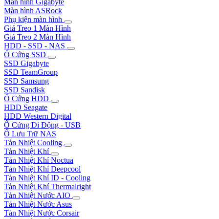
Màn hình Gigabyte
Màn hình ASRock
Phụ kiện màn hình
Giá Treo 1 Màn Hình
Giá Treo 2 Màn Hình
HDD - SSD - NAS
Ổ Cứng SSD
SSD Gigabyte
SSD TeamGroup
SSD Samsung
SSD Sandisk
Ổ Cứng HDD
HDD Seagate
HDD Western Digital
Ổ Cứng Di Động - USB
Ổ Lưu Trữ NAS
Tản Nhiệt Cooling
Tản Nhiệt Khí
Tản Nhiệt Khí Noctua
Tản Nhiệt Khí Deepcool
Tản Nhiệt Khí ID - Cooling
Tản Nhiệt Khí Thermalright
Tản Nhiệt Nước AIO
Tản Nhiệt Nước Asus
Tản Nhiệt Nước Corsair