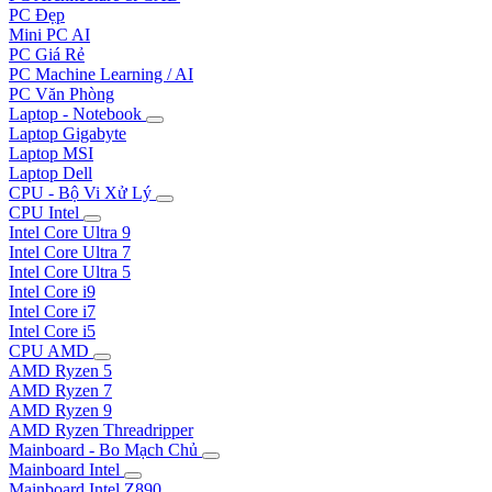
PC Đẹp
Mini PC AI
PC Giá Rẻ
PC Machine Learning / AI
PC Văn Phòng
Laptop - Notebook
Laptop Gigabyte
Laptop MSI
Laptop Dell
CPU - Bộ Vi Xử Lý
CPU Intel
Intel Core Ultra 9
Intel Core Ultra 7
Intel Core Ultra 5
Intel Core i9
Intel Core i7
Intel Core i5
CPU AMD
AMD Ryzen 5
AMD Ryzen 7
AMD Ryzen 9
AMD Ryzen Threadripper
Mainboard - Bo Mạch Chủ
Mainboard Intel
Mainboard Intel Z890