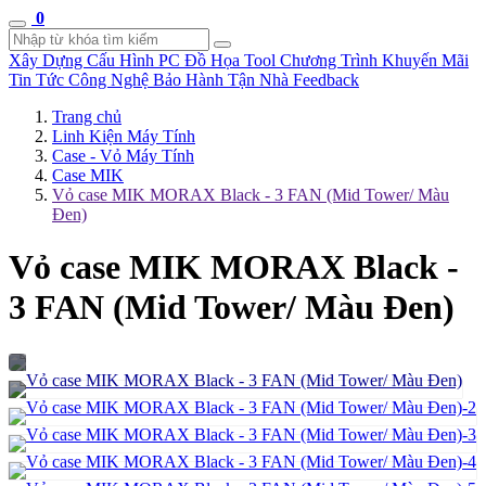
0
Xây Dựng Cấu Hình
PC Đồ Họa Tool
Chương Trình Khuyến Mãi
Tin Tức Công Nghệ
Bảo Hành Tận Nhà
Feedback
Trang chủ
Linh Kiện Máy Tính
Case - Vỏ Máy Tính
Case MIK
Vỏ case MIK MORAX Black - 3 FAN (Mid Tower/ Màu
Đen)
Vỏ case MIK MORAX Black -
3 FAN (Mid Tower/ Màu Đen)