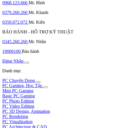
0968.123.666
Mr. Bình
0379.260.260
Mr. Khanh
0359.072.072
Mr. Kiên
BẢO HÀNH - HỖ TRỢ KỸ THUẬT
0345.260.260
Mr. Nhân
19006100
Bảo hành
Đăng Nhập
Danh mục
PC Chuyên Dụng
PC Gaming, Học Tập
Mini PC Gaming
Basic PC Gaming
PC Photo Editing
PC Video Editing
PC 3D Design, Animation
PC Rendering
PC Visualization
PC Architecture & CAD