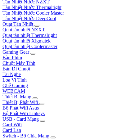
Tản Nhiệt Nước NZXT
Tản Nhiệt Nước Thermalright
Tản Nhiệt Nước Cooler Master
Tản Nhiệt Nước DeepCool
Quạt Tản Nhiệt
Quạt tản nhiệt NZXT
Quạt tản nhiệt Thermalright
Quạt tản nhiệt Xigmatek
Quạt tản nhiệt Coolermaster
Gaming Gear
Bàn Phím
Chuột Máy Tính
Bàn Di Chuột
Tai Nghe
Loa Vi Tính
Ghế Gaming
WEBCAM
Thiết Bị Mạng
Thiết Bị Phát Wifi
Bộ Phát Wifi Asus
Bộ Phát Wifi Linksys
USB - Card Mạng
Card Wifi
Card Lan
Switch - Bộ Chia Mạng