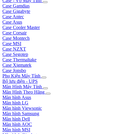
Case - Vỏ Máy Tính
Case Gamdias
Case Gigabyte
Case Antec
Case Asus
Case Cooler Master
Case Corsair
Case Montech
Case MSI
Case NZXT
Case Segotep
Case Thermaltake
Case Xigmatek
Case Jonsbo
Phụ Kiện Máy Tính
Bộ lưu điện - UPS
Màn Hình Máy Tính
Màn Hình Theo Hãng
Màn hình Asus
Màn hình LG
Màn hình Viewsonic
Màn hình Samsung
Màn hình Dell
Màn hình AOC
Màn hình MSI