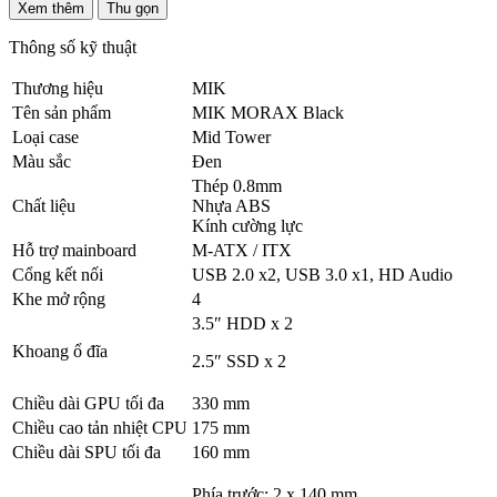
Xem thêm
Thu gọn
Thông số kỹ thuật
Thương hiệu
MIK
Tên sản phẩm
MIK MORAX Black
Loại case
Mid Tower
Màu sắc
Đen
Thép 0.8mm
Chất liệu
Nhựa ABS
Kính cường lực
Hỗ trợ mainboard
M-ATX / ITX
Cổng kết nối
USB 2.0 x2, USB 3.0 x1, HD Audio
Khe mở rộng
4
3.5″ HDD x 2
Khoang ổ đĩa
2.5″ SSD x 2
Chiều dài GPU tối đa
330 mm
Chiều cao tản nhiệt CPU
175 mm
Chiều dài SPU tối đa
160 mm
Phía trước: 2 x 140 mm