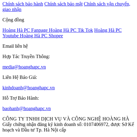
Chính sách bảo hành
Chính sách bảo mật
Chính sách vận chuyển,
giao nhận
Cộng đồng
Hoàng Hà PC Fanpage
Hoàng Hà PC Tik Tok
Hoàng Hà PC
Youtube
Hoàng Hà PC Shopee
Email liên hệ
Hợp Tác Truyền Thông:
media@hoanghapc.vn
Liên Hệ Báo Giá:
kinhdoanh@hoanghapc.vn
Hỗ Trợ Bảo Hành:
baohanh@hoanghapc.vn
CÔNG TY TNHH DỊCH VỤ VÀ CÔNG NGHỆ HOÀNG HÀ
Giấy chứng nhận đăng ký kinh doanh số: 0107406972, được Sở Kế
hoạch và Đầu tư Tp. Hà Nội cấp