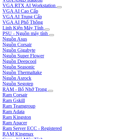
VGA RTX AI Workstation
VGA AI Cao Cấp
VGA AI Trung Cấp
VGA AI Phổ Thông
Linh Kiện Máy Tính
PSU - Nguồn máy tính
Nguồn Asus
Nguồn Corsair
Nguồn Gigabyte
Nguồn Super Flower
Nguồn Deepcool
Nguồn Seasonic
Nguồn Thermaltake
Nguồn Asrock
Nguồn Segotep
RAM - Bộ Nhớ Trong
Ram Corsair
Ram Gskill
Ram Teamgroup
Ram Adata
Ram Kingston
Ram Apacer
Ram Server ECC - Registered
RAM Kingmax