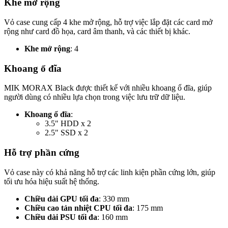
Khe mở rộng
Vỏ case cung cấp 4 khe mở rộng, hỗ trợ việc lắp đặt các card mở
rộng như card đồ họa, card âm thanh, và các thiết bị khác.
Khe mở rộng
: 4
Khoang ổ đĩa
MIK MORAX Black được thiết kế với nhiều khoang ổ đĩa, giúp
người dùng có nhiều lựa chọn trong việc lưu trữ dữ liệu.
Khoang ổ đĩa
:
3.5" HDD x 2
2.5" SSD x 2
Hỗ trợ phần cứng
Vỏ case này có khả năng hỗ trợ các linh kiện phần cứng lớn, giúp
tối ưu hóa hiệu suất hệ thống.
Chiều dài GPU tối đa
: 330 mm
Chiều cao tản nhiệt CPU tối đa
: 175 mm
Chiều dài PSU tối đa
: 160 mm