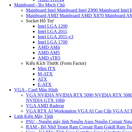
Mainboard - Bo Mạch Chủ
Mainboard Intel
Mainboard Intel Z890
Mainboard Intel
Mainboard AMD
Mainboard AMD X870
Mainboard 
Socket Hỗ Trợ
Intel LGA 1200
Intel LGA 2011
Intel LGA 2011-v3
Intel LGA 1700
AMD AM4
AMD AM5
AMD sTR5
Kiểu Kích Thước (Form Factor)
Mini ITX
M-ATX
ATX
E-ATX
VGA - Card Màn Hình
VGA NVIDIA
NVIDIA RTX 5090
NVIDIA RTX 508
NVIDIA GTX 1060
VGA AMD Radeon
VGA RTX AI Workstation
VGA AI Cao Cấp
VGA AI T
Linh Kiện Máy Tính
PSU - Nguồn máy tính
Nguồn Asus
Nguồn Corsair
Ngu
RAM - Bộ Nhớ Trong
Ram Corsair
Ram Gskill
Ram Te