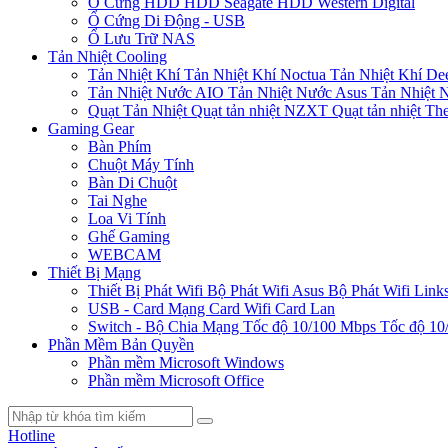
Ổ Cứng HDD
HDD Seagate
HDD Western Digital
Ổ Cứng Di Động - USB
Ổ Lưu Trữ NAS
Tản Nhiệt Cooling
Tản Nhiệt Khí
Tản Nhiệt Khí Noctua
Tản Nhiệt Khí De
Tản Nhiệt Nước AIO
Tản Nhiệt Nước Asus
Tản Nhiệt 
Quạt Tản Nhiệt
Quạt tản nhiệt NZXT
Quạt tản nhiệt Th
Gaming Gear
Bàn Phím
Chuột Máy Tính
Bàn Di Chuột
Tai Nghe
Loa Vi Tính
Ghế Gaming
WEBCAM
Thiết Bị Mạng
Thiết Bị Phát Wifi
Bộ Phát Wifi Asus
Bộ Phát Wifi Link
USB - Card Mạng
Card Wifi
Card Lan
Switch - Bộ Chia Mạng
Tốc độ 10/100 Mbps
Tốc độ 10
Phần Mềm Bản Quyền
Phần mềm Microsoft Windows
Phần mềm Microsoft Office
Hotline