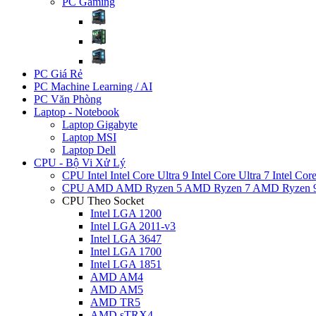
PC Gaming
PC Giá Rẻ
PC Machine Learning / AI
PC Văn Phòng
Laptop - Notebook
Laptop Gigabyte
Laptop MSI
Laptop Dell
CPU - Bộ Vi Xử Lý
CPU Intel
Intel Core Ultra 9
Intel Core Ultra 7
Intel Cor
CPU AMD
AMD Ryzen 5
AMD Ryzen 7
AMD Ryzen 
CPU Theo Socket
Intel LGA 1200
Intel LGA 2011-v3
Intel LGA 3647
Intel LGA 1700
Intel LGA 1851
AMD AM4
AMD AM5
AMD TR5
AMD sTRX4