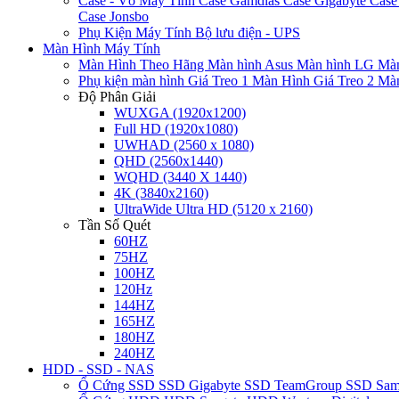
Case - Vỏ Máy Tính
Case Gamdias
Case Gigabyte
Case
Case Jonsbo
Phụ Kiện Máy Tính
Bộ lưu điện - UPS
Màn Hình Máy Tính
Màn Hình Theo Hãng
Màn hình Asus
Màn hình LG
Màn
Phụ kiện màn hình
Giá Treo 1 Màn Hình
Giá Treo 2 Mà
Độ Phân Giải
WUXGA (1920x1200)
Full HD (1920x1080)
UWHAD (2560 x 1080)
QHD (2560x1440)
WQHD (3440 X 1440)
4K (3840x2160)
UltraWide Ultra HD (5120 x 2160)
Tần Số Quét
60HZ
75HZ
100HZ
120Hz
144HZ
165HZ
180HZ
240HZ
HDD - SSD - NAS
Ổ Cứng SSD
SSD Gigabyte
SSD TeamGroup
SSD Sa