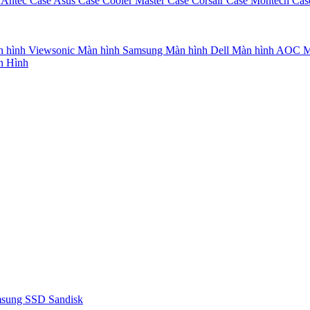
 Antec
Case Asus
Case Cooler Master
Case Corsair
Case Montech
Cas
 hình Viewsonic
Màn hình Samsung
Màn hình Dell
Màn hình AOC
M
n Hình
msung
SSD Sandisk