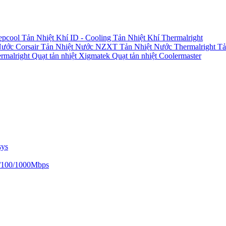
epcool
Tản Nhiệt Khí ID - Cooling
Tản Nhiệt Khí Thermalright
Nước Corsair
Tản Nhiệt Nước NZXT
Tản Nhiệt Nước Thermalright
Tả
ermalright
Quạt tản nhiệt Xigmatek
Quạt tản nhiệt Coolermaster
sys
/100/1000Mbps