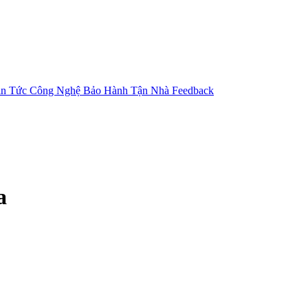
in Tức Công Nghệ
Bảo Hành Tận Nhà
Feedback
a