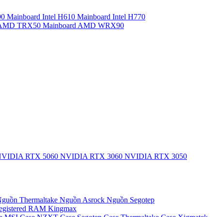
90
Mainboard Intel H610
Mainboard Intel H770
d AMD TRX50
Mainboard AMD WRX90
VIDIA RTX 5060
NVIDIA RTX 3060
NVIDIA RTX 3050
guồn Thermaltake
Nguồn Asrock
Nguồn Segotep
egistered
RAM Kingmax