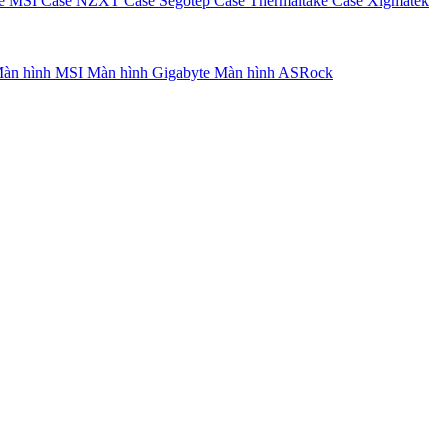
e MSI
Case NZXT
Case Segotep
Case Thermaltake
Case Xigmatek
àn hình MSI
Màn hình Gigabyte
Màn hình ASRock