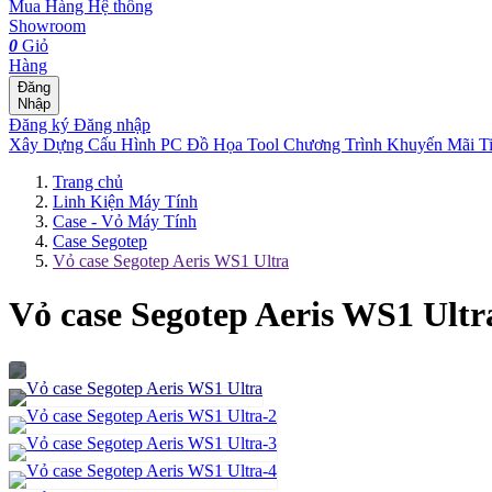
Mua Hàng
Hệ thống
Showroom
0
Giỏ
Hàng
Đăng
Nhập
Đăng ký
Đăng nhập
Xây Dựng Cấu Hình
PC Đồ Họa Tool
Chương Trình Khuyến Mãi
T
Trang chủ
Linh Kiện Máy Tính
Case - Vỏ Máy Tính
Case Segotep
Vỏ case Segotep Aeris WS1 Ultra
Vỏ case Segotep Aeris WS1 Ultr