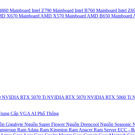
 B860
Mainboard Intel Z790
Mainboard Intel B760
Mainboard Intel Z6
AMD X670
Mainboard AMD X570
Mainboard AMD B650
Mainboar
0
NVIDIA RTX 5070 Ti
NVIDIA RTX 5070
NVIDIA RTX 5060 Ti
N
rung Cấp
VGA AI Phổ Thông
ồn Gigabyte
Nguồn Super Flower
Nguồn Deepcool
Nguồn Seasonic
N
amgroup
Ram Adata
Ram Kingston
Ram Apacer
Ram Server ECC - R