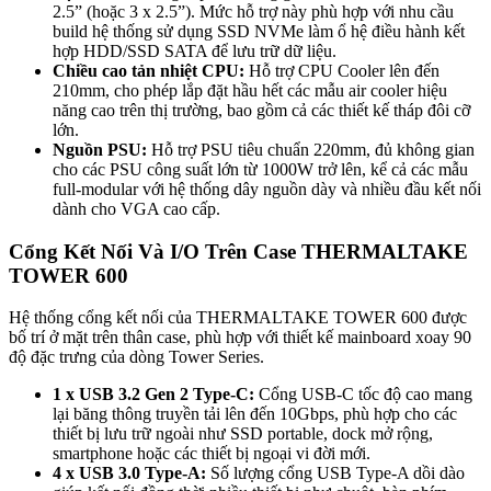
2.5” (hoặc 3 x 2.5”). Mức hỗ trợ này phù hợp với nhu cầu
build hệ thống sử dụng SSD NVMe làm ổ hệ điều hành kết
hợp HDD/SSD SATA để lưu trữ dữ liệu.
Chiều cao tản nhiệt CPU:
Hỗ trợ CPU Cooler lên đến
210mm, cho phép lắp đặt hầu hết các mẫu air cooler hiệu
năng cao trên thị trường, bao gồm cả các thiết kế tháp đôi cỡ
lớn.
Nguồn PSU:
Hỗ trợ PSU tiêu chuẩn 220mm, đủ không gian
cho các PSU công suất lớn từ 1000W trở lên, kể cả các mẫu
full-modular với hệ thống dây nguồn dày và nhiều đầu kết nối
dành cho VGA cao cấp.
Cổng Kết Nối Và I/O Trên Case THERMALTAKE
TOWER 600
Hệ thống cổng kết nối của THERMALTAKE TOWER 600 được
bố trí ở mặt trên thân case, phù hợp với thiết kế mainboard xoay 90
độ đặc trưng của dòng Tower Series.
1 x USB 3.2 Gen 2 Type-C:
Cổng USB-C tốc độ cao mang
lại băng thông truyền tải lên đến 10Gbps, phù hợp cho các
thiết bị lưu trữ ngoài như SSD portable, dock mở rộng,
smartphone hoặc các thiết bị ngoại vi đời mới.
4 x USB 3.0 Type-A:
Số lượng cổng USB Type-A dồi dào