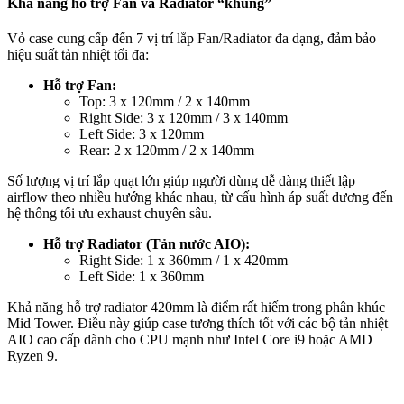
Khả năng hỗ trợ Fan và Radiator “khủng”
Vỏ case cung cấp đến 7 vị trí lắp Fan/Radiator đa dạng, đảm bảo
hiệu suất tản nhiệt tối đa:
Hỗ trợ Fan:
Top: 3 x 120mm / 2 x 140mm
Right Side: 3 x 120mm / 3 x 140mm
Left Side: 3 x 120mm
Rear: 2 x 120mm / 2 x 140mm
Số lượng vị trí lắp quạt lớn giúp người dùng dễ dàng thiết lập
airflow theo nhiều hướng khác nhau, từ cấu hình áp suất dương đến
hệ thống tối ưu exhaust chuyên sâu.
Hỗ trợ Radiator (Tản nước AIO):
Right Side: 1 x 360mm / 1 x 420mm
Left Side: 1 x 360mm
Khả năng hỗ trợ radiator 420mm là điểm rất hiếm trong phân khúc
Mid Tower. Điều này giúp case tương thích tốt với các bộ tản nhiệt
AIO cao cấp dành cho CPU mạnh như Intel Core i9 hoặc AMD
Ryzen 9.