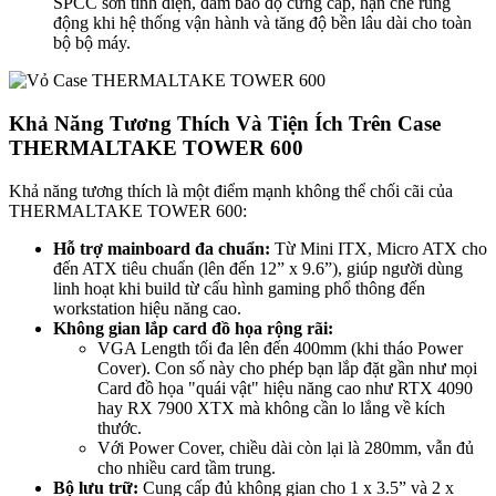
SPCC sơn tĩnh điện, đảm bảo độ cứng cáp, hạn chế rung
động khi hệ thống vận hành và tăng độ bền lâu dài cho toàn
bộ bộ máy.
Khả Năng Tương Thích Và Tiện Ích Trên Case
THERMALTAKE TOWER 600
Khả năng tương thích là một điểm mạnh không thể chối cãi của
THERMALTAKE TOWER 600:
Hỗ trợ mainboard đa chuẩn:
Từ Mini ITX, Micro ATX cho
đến ATX tiêu chuẩn (lên đến 12” x 9.6”), giúp người dùng
linh hoạt khi build từ cấu hình gaming phổ thông đến
workstation hiệu năng cao.
Không gian lắp card đồ họa rộng rãi:
VGA Length tối đa lên đến 400mm (khi tháo Power
Cover). Con số này cho phép bạn lắp đặt gần như mọi
Card đồ họa "quái vật" hiệu năng cao như RTX 4090
hay RX 7900 XTX mà không cần lo lắng về kích
thước.
Với Power Cover, chiều dài còn lại là 280mm, vẫn đủ
cho nhiều card tầm trung.
Bộ lưu trữ:
Cung cấp đủ không gian cho 1 x 3.5” và 2 x