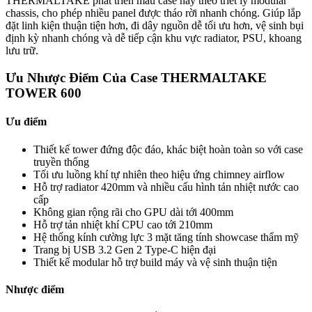
THERMALTAKE phát triển mẫu case này theo triết lý modular
chassis, cho phép nhiều panel được tháo rời nhanh chóng. Giúp lắp
đặt linh kiện thuận tiện hơn, đi dây nguồn dễ tối ưu hơn, vệ sinh bụi
định kỳ nhanh chóng và dễ tiếp cận khu vực radiator, PSU, khoang
lưu trữ.
Ưu Nhược Điểm Của Case THERMALTAKE
TOWER 600
Ưu điểm
Thiết kế tower đứng độc đáo, khác biệt hoàn toàn so với case
truyền thống
Tối ưu luồng khí tự nhiên theo hiệu ứng chimney airflow
Hỗ trợ radiator 420mm và nhiều cấu hình tản nhiệt nước cao
cấp
Không gian rộng rãi cho GPU dài tới 400mm
Hỗ trợ tản nhiệt khí CPU cao tới 210mm
Hệ thống kính cường lực 3 mặt tăng tính showcase thẩm mỹ
Trang bị USB 3.2 Gen 2 Type-C hiện đại
Thiết kế modular hỗ trợ build máy và vệ sinh thuận tiện
Nhược điểm