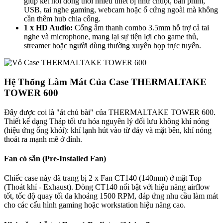
giúp kết nối đồng thời nhiều thiết bị như chuột, bàn phím,
USB, tai nghe gaming, webcam hoặc ổ cứng ngoài mà không
cần thêm hub chia cổng.
1 x HD Audio:
Cổng âm thanh combo 3.5mm hỗ trợ cả tai
nghe và microphone, mang lại sự tiện lợi cho game thủ,
streamer hoặc người dùng thường xuyên họp trực tuyến.
Hệ Thống Làm Mát Của Case THERMALTAKE
TOWER 600
Đây được coi là "át chủ bài" của THERMALTAKE TOWER 600.
Thiết kế dạng Tháp tối ưu hóa nguyên lý đối lưu không khí nóng
(hiệu ứng ống khói): khí lạnh hút vào từ đáy và mặt bên, khí nóng
thoát ra mạnh mẽ ở đỉnh.
Fan có sẵn (Pre-Installed Fan)
Chiếc case này đã trang bị 2 x Fan CT140 (140mm) ở mặt Top
(Thoát khí - Exhaust). Dòng CT140 nổi bật với hiệu năng airflow
tốt, tốc độ quay tối đa khoảng 1500 RPM, đáp ứng nhu cầu làm mát
cho các cấu hình gaming hoặc workstation hiệu năng cao.