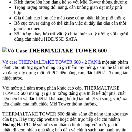
Kích thước lớn hơn đáng kể so với Mid Tower thông thường
Trọng lượng tương đối nặng, cần không gian đặt máy phù
hợp
Giá thành cao hơn các mẫu case cùng phân khúc phổ thông
Bố cục tower đứng có thể khiến việc đi dây lần đầu cần thời
gian làm quen
Số lượng khay lưu trữ vật lý chưa thực sự lý tưởng với người
dùng cần nhiều HDD/SSD SATA
Vỏ case THERMALTAKE TOWER 600 - 2 FAN
là một sản phẩm
dành cho những người dùng có gu thẩm mỹ riêng, đam mê tản nhiệt
và đang xây dựng một bộ PC hiệu năng cao, đặc biệt là sử dụng tản
nhiệt nước.
Với mức giá nằm trong phân khúc cao cấp, THERMALTAKE
TOWER 600 mang lại giá trị xứng đáng qua thiết kế đột phá, chất
liệu bền bỉ và đặc biệt là khả năng hỗ trợ tản nhiệt vô song, vượt xa
tiêu chuẩn của một chiếc Mid Tower thông thường.
THERMALTAKE TOWER 600 đã sẵn sàng để nâng tầm góc máy
của bạn. Hãy truy cập website hoặc đến trực tiếp các chi nhánh
Hoàng Hà PC
để sở hữu sản phẩm chính hãng với mức giá tốt
nhất, đi kèm nhiều quà tặng hấp dẫn và chính sách bảo hành uy tín