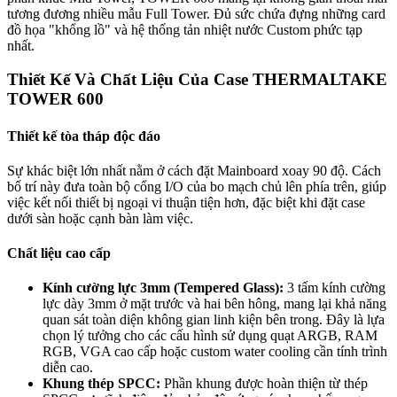
tương đương nhiều mẫu Full Tower. Đủ sức chứa đựng những card
đồ họa "khổng lồ" và hệ thống tản nhiệt nước Custom phức tạp
nhất.
Thiết Kế Và Chất Liệu Của Case THERMALTAKE
TOWER 600
Thiết kế tòa tháp độc đáo
Sự khác biệt lớn nhất nằm ở cách đặt Mainboard xoay 90 độ. Cách
bố trí này đưa toàn bộ cổng I/O của bo mạch chủ lên phía trên, giúp
việc kết nối thiết bị ngoại vi thuận tiện hơn, đặc biệt khi đặt case
dưới sàn hoặc cạnh bàn làm việc.
Chất liệu cao cấp
Kính cường lực 3mm (Tempered Glass):
3 tấm kính cường
lực dày 3mm ở mặt trước và hai bên hông, mang lại khả năng
quan sát toàn diện không gian linh kiện bên trong. Đây là lựa
chọn lý tưởng cho các cấu hình sử dụng quạt ARGB, RAM
RGB, VGA cao cấp hoặc custom water cooling cần tính trình
diễn cao.
Khung thép SPCC:
Phần khung được hoàn thiện từ thép