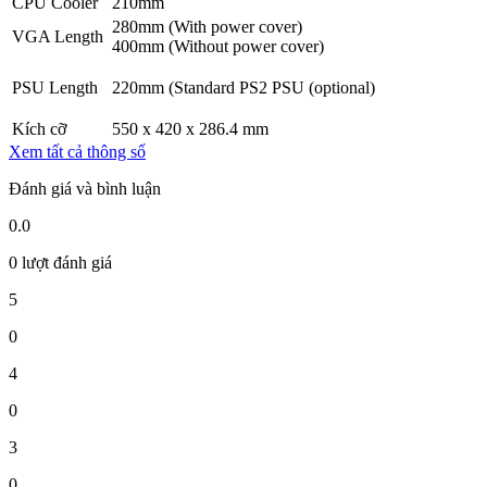
CPU Cooler
210mm
280mm (With power cover)
VGA Length
400mm (Without power cover)
PSU Length
220mm (Standard PS2 PSU (optional)
Kích cỡ
550 x 420 x 286.4 mm
Xem tất cả thông số
Đánh giá và bình luận
0.0
0 lượt đánh giá
5
0
4
0
3
0