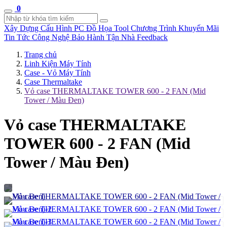
0
Xây Dựng Cấu Hình
PC Đồ Họa Tool
Chương Trình Khuyến Mãi
Tin Tức Công Nghệ
Bảo Hành Tận Nhà
Feedback
Trang chủ
Linh Kiện Máy Tính
Case - Vỏ Máy Tính
Case Thermaltake
Vỏ case THERMALTAKE TOWER 600 - 2 FAN (Mid
Tower / Màu Đen)
Vỏ case THERMALTAKE
TOWER 600 - 2 FAN (Mid
Tower / Màu Đen)