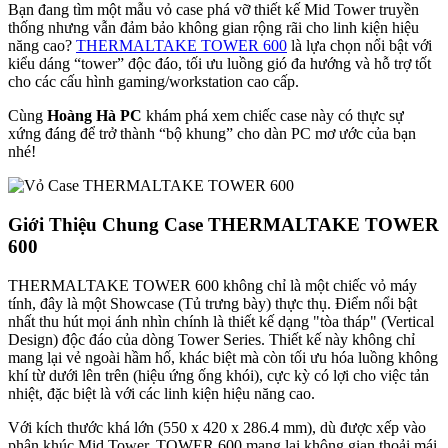
Bạn đang tìm một mẫu vỏ case phá vỡ thiết kế Mid Tower truyền
thống nhưng vẫn đảm bảo không gian rộng rãi cho linh kiện hiệu
năng cao?
THERMALTAKE TOWER 600
là lựa chọn nổi bật với
kiểu dáng “tower” độc đáo, tối ưu luồng gió đa hướng và hỗ trợ tốt
cho các cấu hình gaming/workstation cao cấp.
Cùng
Hoàng Hà PC
khám phá xem chiếc case này có thực sự
xứng đáng để trở thành “bộ khung” cho dàn PC mơ ước của bạn
nhé!
Giới Thiệu Chung Case THERMALTAKE TOWER
600
THERMALTAKE TOWER 600 không chỉ là một chiếc vỏ máy
tính, đây là một Showcase (Tủ trưng bày) thực thụ. Điểm nổi bật
nhất thu hút mọi ánh nhìn chính là thiết kế dạng "tòa tháp" (Vertical
Design) độc đáo của dòng Tower Series. Thiết kế này không chỉ
mang lại vẻ ngoài hầm hố, khác biệt mà còn tối ưu hóa luồng không
khí từ dưới lên trên (hiệu ứng ống khói), cực kỳ có lợi cho việc tản
nhiệt, đặc biệt là với các linh kiện hiệu năng cao.
Với kích thước khá lớn (550 x 420 x 286.4 mm), dù được xếp vào
phân khúc Mid Tower, TOWER 600 mang lại không gian thoải mái