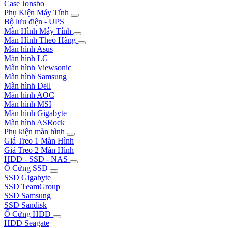
Case Jonsbo
Phụ Kiện Máy Tính
Bộ lưu điện - UPS
Màn Hình Máy Tính
Màn Hình Theo Hãng
Màn hình Asus
Màn hình LG
Màn hình Viewsonic
Màn hình Samsung
Màn hình Dell
Màn hình AOC
Màn hình MSI
Màn hình Gigabyte
Màn hình ASRock
Phụ kiện màn hình
Giá Treo 1 Màn Hình
Giá Treo 2 Màn Hình
HDD - SSD - NAS
Ổ Cứng SSD
SSD Gigabyte
SSD TeamGroup
SSD Samsung
SSD Sandisk
Ổ Cứng HDD
HDD Seagate