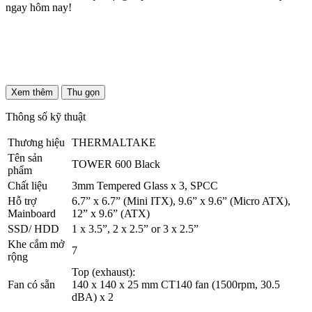
ngay hôm nay!
Xem thêm
Thu gọn
Thông số kỹ thuật
Thương hiệu
THERMALTAKE
Tên sản
TOWER 600 Black
phẩm
Chất liệu
3mm Tempered Glass x 3, SPCC
Hỗ trợ
6.7” x 6.7” (Mini ITX), 9.6” x 9.6” (Micro ATX),
Mainboard
12” x 9.6” (ATX)
SSD/ HDD
1 x 3.5”, 2 x 2.5” or 3 x 2.5”
Khe cắm mở
7
rộng
Top (exhaust):
Fan có sẵn
140 x 140 x 25 mm CT140 fan (1500rpm, 30.5
dBA) x 2