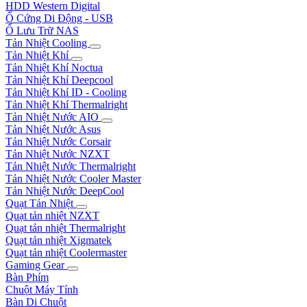
HDD Western Digital
Ổ Cứng Di Động - USB
Ổ Lưu Trữ NAS
Tản Nhiệt Cooling
Tản Nhiệt Khí
Tản Nhiệt Khí Noctua
Tản Nhiệt Khí Deepcool
Tản Nhiệt Khí ID - Cooling
Tản Nhiệt Khí Thermalright
Tản Nhiệt Nước AIO
Tản Nhiệt Nước Asus
Tản Nhiệt Nước Corsair
Tản Nhiệt Nước NZXT
Tản Nhiệt Nước Thermalright
Tản Nhiệt Nước Cooler Master
Tản Nhiệt Nước DeepCool
Quạt Tản Nhiệt
Quạt tản nhiệt NZXT
Quạt tản nhiệt Thermalright
Quạt tản nhiệt Xigmatek
Quạt tản nhiệt Coolermaster
Gaming Gear
Bàn Phím
Chuột Máy Tính
Bàn Di Chuột