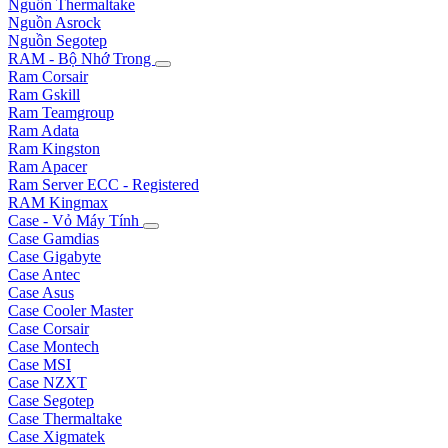
Nguồn Thermaltake
Nguồn Asrock
Nguồn Segotep
RAM - Bộ Nhớ Trong
Ram Corsair
Ram Gskill
Ram Teamgroup
Ram Adata
Ram Kingston
Ram Apacer
Ram Server ECC - Registered
RAM Kingmax
Case - Vỏ Máy Tính
Case Gamdias
Case Gigabyte
Case Antec
Case Asus
Case Cooler Master
Case Corsair
Case Montech
Case MSI
Case NZXT
Case Segotep
Case Thermaltake
Case Xigmatek