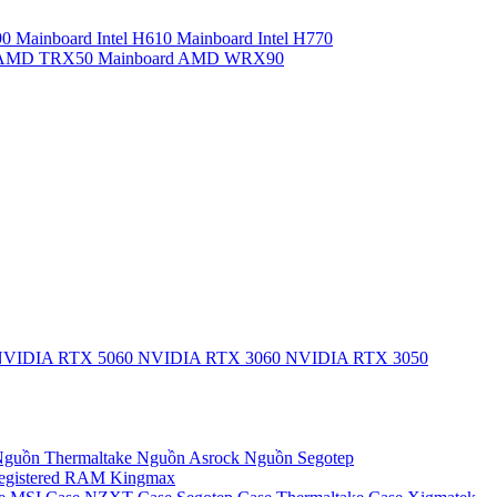
90
Mainboard Intel H610
Mainboard Intel H770
d AMD TRX50
Mainboard AMD WRX90
VIDIA RTX 5060
NVIDIA RTX 3060
NVIDIA RTX 3050
guồn Thermaltake
Nguồn Asrock
Nguồn Segotep
egistered
RAM Kingmax