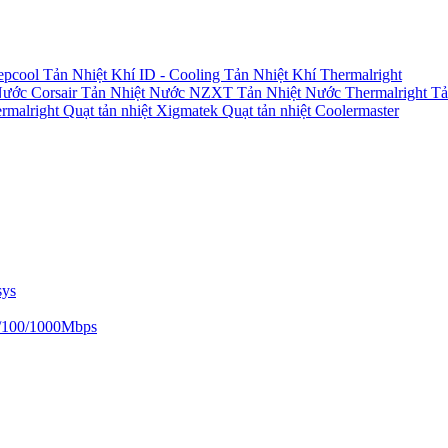
epcool
Tản Nhiệt Khí ID - Cooling
Tản Nhiệt Khí Thermalright
Nước Corsair
Tản Nhiệt Nước NZXT
Tản Nhiệt Nước Thermalright
Tả
ermalright
Quạt tản nhiệt Xigmatek
Quạt tản nhiệt Coolermaster
sys
/100/1000Mbps