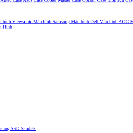
 Antec
Case Asus
Case Cooler Master
Case Corsair
Case Montech
Cas
 hình Viewsonic
Màn hình Samsung
Màn hình Dell
Màn hình AOC
M
n Hình
msung
SSD Sandisk