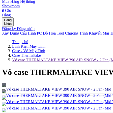
Mua Hàng
Hệ thống
Showroom
0
Giỏ
Hàng
Đăng
Nhập
Đăng ký
Đăng nhập
Xây Dựng Cấu Hình
PC Đồ Họa Tool
Chương Trình Khuyến Mãi
T
Trang chủ
Linh Kiện Máy Tính
Case - Vỏ Máy Tính
Case Thermaltake
Vỏ case THERMALTAKE VIEW 390 AIR SNOW - 2 Fan (Mid
Vỏ case THERMALTAKE VIEW 3