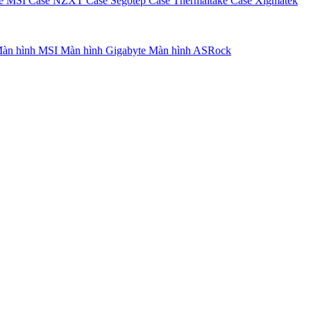
e MSI
Case NZXT
Case Segotep
Case Thermaltake
Case Xigmatek
àn hình MSI
Màn hình Gigabyte
Màn hình ASRock