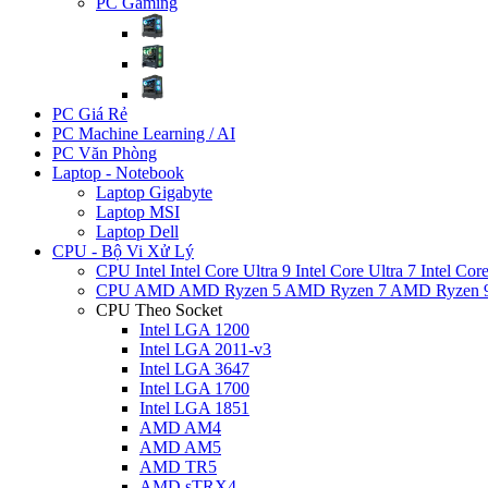
PC Gaming
PC Giá Rẻ
PC Machine Learning / AI
PC Văn Phòng
Laptop - Notebook
Laptop Gigabyte
Laptop MSI
Laptop Dell
CPU - Bộ Vi Xử Lý
CPU Intel
Intel Core Ultra 9
Intel Core Ultra 7
Intel Cor
CPU AMD
AMD Ryzen 5
AMD Ryzen 7
AMD Ryzen 
CPU Theo Socket
Intel LGA 1200
Intel LGA 2011-v3
Intel LGA 3647
Intel LGA 1700
Intel LGA 1851
AMD AM4
AMD AM5
AMD TR5
AMD sTRX4