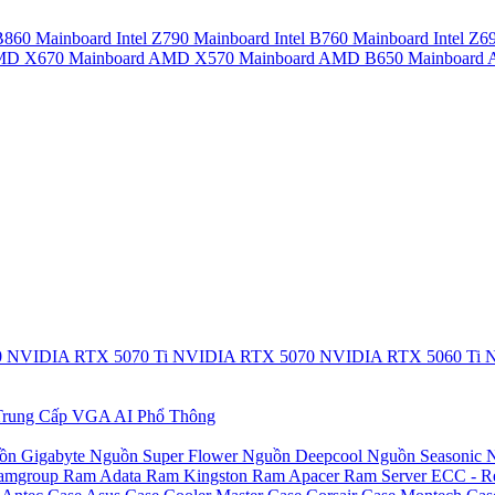
 B860
Mainboard Intel Z790
Mainboard Intel B760
Mainboard Intel Z6
AMD X670
Mainboard AMD X570
Mainboard AMD B650
Mainboar
0
NVIDIA RTX 5070 Ti
NVIDIA RTX 5070
NVIDIA RTX 5060 Ti
N
rung Cấp
VGA AI Phổ Thông
ồn Gigabyte
Nguồn Super Flower
Nguồn Deepcool
Nguồn Seasonic
N
amgroup
Ram Adata
Ram Kingston
Ram Apacer
Ram Server ECC - R