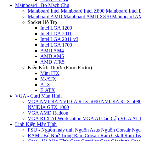
Mainboard - Bo Mạch Chủ
Mainboard Intel
Mainboard Intel Z890
Mainboard Intel
Mainboard AMD
Mainboard AMD X870
Mainboard 
Socket Hỗ Trợ
Intel LGA 1200
Intel LGA 2011
Intel LGA 2011-v3
Intel LGA 1700
AMD AM4
AMD AM5
AMD sTR5
Kiểu Kích Thước (Form Factor)
Mini ITX
M-ATX
ATX
E-ATX
VGA - Card Màn Hình
VGA NVIDIA
NVIDIA RTX 5090
NVIDIA RTX 508
NVIDIA GTX 1060
VGA AMD Radeon
VGA RTX AI Workstation
VGA AI Cao Cấp
VGA AI T
Linh Kiện Máy Tính
PSU - Nguồn máy tính
Nguồn Asus
Nguồn Corsair
Ngu
RAM - Bộ Nhớ Trong
Ram Corsair
Ram Gskill
Ram Te