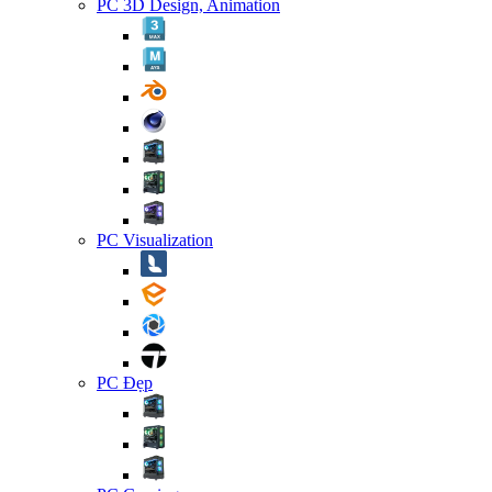
PC 3D Design, Animation
PC Visualization
PC Đẹp