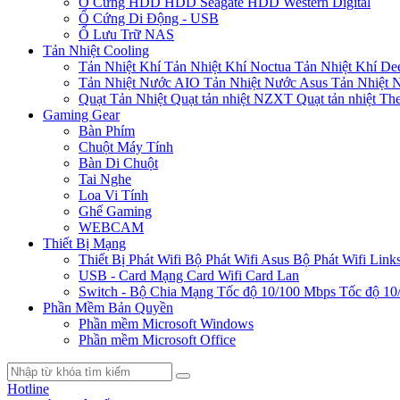
Ổ Cứng HDD
HDD Seagate
HDD Western Digital
Ổ Cứng Di Động - USB
Ổ Lưu Trữ NAS
Tản Nhiệt Cooling
Tản Nhiệt Khí
Tản Nhiệt Khí Noctua
Tản Nhiệt Khí De
Tản Nhiệt Nước AIO
Tản Nhiệt Nước Asus
Tản Nhiệt 
Quạt Tản Nhiệt
Quạt tản nhiệt NZXT
Quạt tản nhiệt Th
Gaming Gear
Bàn Phím
Chuột Máy Tính
Bàn Di Chuột
Tai Nghe
Loa Vi Tính
Ghế Gaming
WEBCAM
Thiết Bị Mạng
Thiết Bị Phát Wifi
Bộ Phát Wifi Asus
Bộ Phát Wifi Link
USB - Card Mạng
Card Wifi
Card Lan
Switch - Bộ Chia Mạng
Tốc độ 10/100 Mbps
Tốc độ 10
Phần Mềm Bản Quyền
Phần mềm Microsoft Windows
Phần mềm Microsoft Office
Hotline