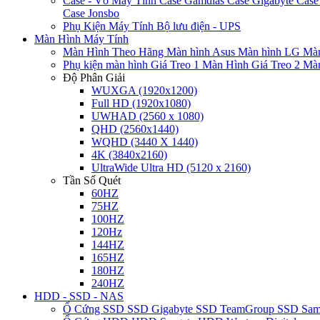
Case - Vỏ Máy Tính
Case Gamdias
Case Gigabyte
Case
Case Jonsbo
Phụ Kiện Máy Tính
Bộ lưu điện - UPS
Màn Hình Máy Tính
Màn Hình Theo Hãng
Màn hình Asus
Màn hình LG
Màn
Phụ kiện màn hình
Giá Treo 1 Màn Hình
Giá Treo 2 Mà
Độ Phân Giải
WUXGA (1920x1200)
Full HD (1920x1080)
UWHAD (2560 x 1080)
QHD (2560x1440)
WQHD (3440 X 1440)
4K (3840x2160)
UltraWide Ultra HD (5120 x 2160)
Tần Số Quét
60HZ
75HZ
100HZ
120Hz
144HZ
165HZ
180HZ
240HZ
HDD - SSD - NAS
Ổ Cứng SSD
SSD Gigabyte
SSD TeamGroup
SSD Sa