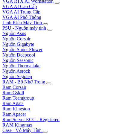
VGA RTX AI Workstation
VGA AI Cao Cấp
VGA AI Trung Cấp
VGA AI Phổ Thông
Linh Kiện Máy Tính
PSU - Nguồn máy tính
Nguồn Asus
Nguồn Corsair
Nguồn Gigabyte
Nguồn Super Flower
Nguồn Deepcool
Nguồn Seasonic
Nguồn Thermaltake
Nguồn Asrock
Nguồn Segotep
RAM - Bộ Nhớ Trong
Ram Corsair
Ram Gskill
Ram Teamgroup
Ram Adata
Ram Kingston
Ram Apacer
Ram Server ECC - Registered
RAM Kingmax
Case - Vỏ Máy Tính