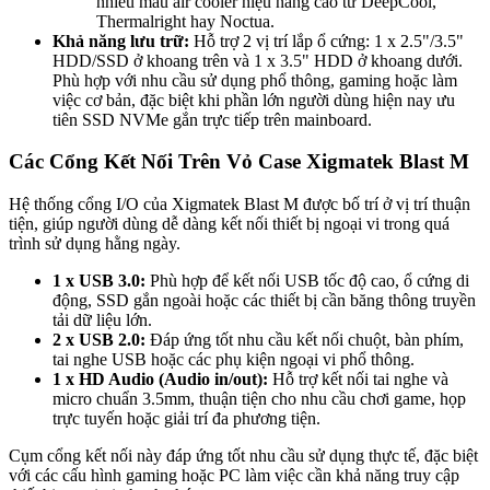
nhiều mẫu air cooler hiệu năng cao từ DeepCool,
Thermalright hay Noctua.
Khả năng lưu trữ:
Hỗ trợ 2 vị trí lắp ổ cứng: 1 x 2.5"/3.5"
HDD/SSD ở khoang trên và 1 x 3.5" HDD ở khoang dưới.
Phù hợp với nhu cầu sử dụng phổ thông, gaming hoặc làm
việc cơ bản, đặc biệt khi phần lớn người dùng hiện nay ưu
tiên SSD NVMe gắn trực tiếp trên mainboard.
Các Cổng Kết Nối Trên Vỏ Case Xigmatek Blast M
Hệ thống cổng I/O của Xigmatek Blast M được bố trí ở vị trí thuận
tiện, giúp người dùng dễ dàng kết nối thiết bị ngoại vi trong quá
trình sử dụng hằng ngày.
1 x USB 3.0:
Phù hợp để kết nối USB tốc độ cao, ổ cứng di
động, SSD gắn ngoài hoặc các thiết bị cần băng thông truyền
tải dữ liệu lớn.
2 x USB 2.0:
Đáp ứng tốt nhu cầu kết nối chuột, bàn phím,
tai nghe USB hoặc các phụ kiện ngoại vi phổ thông.
1 x HD Audio (Audio in/out):
Hỗ trợ kết nối tai nghe và
micro chuẩn 3.5mm, thuận tiện cho nhu cầu chơi game, họp
trực tuyến hoặc giải trí đa phương tiện.
Cụm cổng kết nối này đáp ứng tốt nhu cầu sử dụng thực tế, đặc biệt
với các cấu hình gaming hoặc PC làm việc cần khả năng truy cập