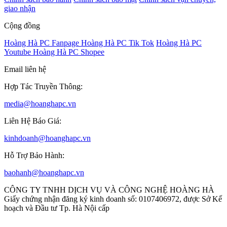
giao nhận
Cộng đồng
Hoàng Hà PC Fanpage
Hoàng Hà PC Tik Tok
Hoàng Hà PC
Youtube
Hoàng Hà PC Shopee
Email liên hệ
Hợp Tác Truyền Thông:
media@hoanghapc.vn
Liên Hệ Báo Giá:
kinhdoanh@hoanghapc.vn
Hỗ Trợ Bảo Hành:
baohanh@hoanghapc.vn
CÔNG TY TNHH DỊCH VỤ VÀ CÔNG NGHỆ HOÀNG HÀ
Giấy chứng nhận đăng ký kinh doanh số: 0107406972, được Sở Kế
hoạch và Đầu tư Tp. Hà Nội cấp