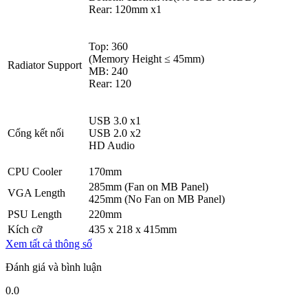
Rear: 120mm x1
Top: 360
(Memory Height ≤ 45mm)
Radiator Support
MB: 240
Rear: 120
USB 3.0 x1
Cổng kết nối
USB 2.0 x2
HD Audio
CPU Cooler
170mm
285mm (Fan on MB Panel)
VGA Length
425mm (No Fan on MB Panel)
PSU Length
220mm
Kích cỡ
435 x 218 x 415mm
Xem tất cả thông số
Đánh giá và bình luận
0.0