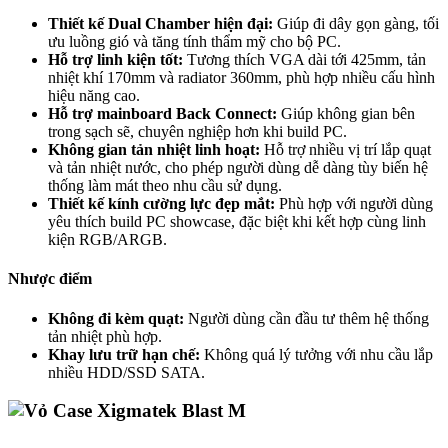
Thiết kế Dual Chamber hiện đại:
Giúp đi dây gọn gàng, tối
ưu luồng gió và tăng tính thẩm mỹ cho bộ PC.
Hỗ trợ linh kiện tốt:
Tương thích VGA dài tới 425mm, tản
nhiệt khí 170mm và radiator 360mm, phù hợp nhiều cấu hình
hiệu năng cao.
Hỗ trợ mainboard Back Connect:
Giúp không gian bên
trong sạch sẽ, chuyên nghiệp hơn khi build PC.
Không gian tản nhiệt linh hoạt:
Hỗ trợ nhiều vị trí lắp quạt
và tản nhiệt nước, cho phép người dùng dễ dàng tùy biến hệ
thống làm mát theo nhu cầu sử dụng.
Thiết kế kính cường lực đẹp mắt:
Phù hợp với người dùng
yêu thích build PC showcase, đặc biệt khi kết hợp cùng linh
kiện RGB/ARGB.
Nhược điểm
Không đi kèm quạt:
Người dùng cần đầu tư thêm hệ thống
tản nhiệt phù hợp.
Khay lưu trữ hạn chế:
Không quá lý tưởng với nhu cầu lắp
nhiều HDD/SSD SATA.