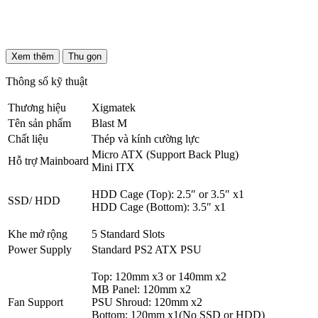
Xem thêm
Thu gọn
Thông số kỹ thuật
Thương hiệu
Xigmatek
Tên sản phẩm
Blast M
Chất liệu
Thép và kính cường lực
Micro ATX (Support Back Plug)
Hỗ trợ Mainboard
Mini ITX
HDD Cage (Top): 2.5″ or 3.5″ x1
SSD/ HDD
HDD Cage (Bottom): 3.5″ x1
Khe mở rộng
5 Standard Slots
Power Supply
Standard PS2 ATX PSU
Top: 120mm x3 or 140mm x2
MB Panel: 120mm x2
Fan Support
PSU Shroud: 120mm x2
Bottom: 120mm x1(No SSD or HDD)