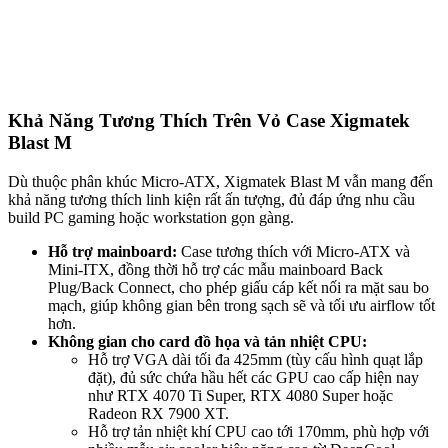
Khả Năng Tương Thích Trên Vỏ Case Xigmatek
Blast M
Dù thuộc phân khúc Micro-ATX, Xigmatek Blast M vẫn mang đến
khả năng tương thích linh kiện rất ấn tượng, đủ đáp ứng nhu cầu
build PC gaming hoặc workstation gọn gàng.
Hỗ trợ mainboard:
Case tương thích với Micro-ATX và
Mini-ITX, đồng thời hỗ trợ các mẫu mainboard Back
Plug/Back Connect, cho phép giấu cáp kết nối ra mặt sau bo
mạch, giúp không gian bên trong sạch sẽ và tối ưu airflow tốt
hơn.
Không gian cho card đồ họa và tản nhiệt CPU:
Hỗ trợ VGA dài tối đa 425mm (tùy cấu hình quạt lắp
đặt), đủ sức chứa hầu hết các GPU cao cấp hiện nay
như RTX 4070 Ti Super, RTX 4080 Super hoặc
Radeon RX 7900 XT.
Hỗ trợ tản nhiệt khí CPU cao tới 170mm, phù hợp với