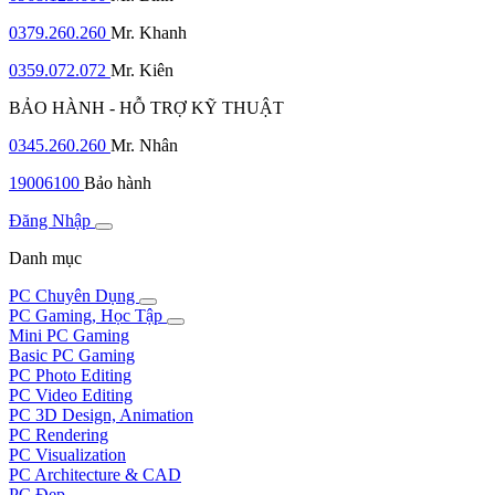
0379.260.260
Mr. Khanh
0359.072.072
Mr. Kiên
BẢO HÀNH - HỖ TRỢ KỸ THUẬT
0345.260.260
Mr. Nhân
19006100
Bảo hành
Đăng Nhập
Danh mục
PC Chuyên Dụng
PC Gaming, Học Tập
Mini PC Gaming
Basic PC Gaming
PC Photo Editing
PC Video Editing
PC 3D Design, Animation
PC Rendering
PC Visualization
PC Architecture & CAD
PC Đẹp