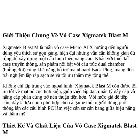
Giới Thiệu Chung Về Vỏ Case Xigmatek Blast M
Xigmatek Blast M là mẫu vỏ case Micro-ATX hướng đến người
dùng yêu thích sự gọn gàng, hiện đại nhưng vẫn cần không gian đủ
rộng để xây dựng một cấu hình hiệu năng cao. Khác với thiết kế
case truyền thống, sản phẩm nổi bật với cấu trúc dual chamber
(buồng đôi) cùng khả năng hỗ trợ mainboard Back Plug, mang đến
trải nghiệm lắp ráp sạch sẽ và tối ưu thẩm mỹ tổng thể.
Không chỉ tập trung vào ngoại hình, Xigmatek Blast M còn được tối
ưu tốt về mặt bố cục linh kiện, giúp việc lắp đặt, quản lý dây cáp và
nâng cấp phần cứng trở nên thuận tiện hơn. Với mức giá dễ tiếp
cận, đây là lựa chọn phù hợp cho cả game thủ, người dùng phổ
thông lẫn các cấu hình PC làm việc cần sự cân bằng giữa hiệu năng
và thẩm mỹ.
Thiết Kế Và Chất Liệu Của Vỏ Case Xigmatek Blast
M