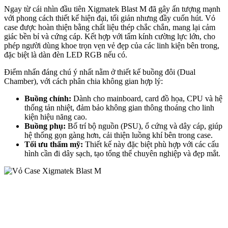
Ngay từ cái nhìn đầu tiên Xigmatek Blast M đã gây ấn tượng mạnh
với phong cách thiết kế hiện đại, tối giản nhưng đầy cuốn hút. Vỏ
case được hoàn thiện bằng chất liệu thép chắc chắn, mang lại cảm
giác bền bỉ và cứng cáp. Kết hợp với tấm kính cường lực lớn, cho
phép người dùng khoe trọn vẹn vẻ đẹp của các linh kiện bên trong,
đặc biệt là dàn đèn LED RGB nếu có.
Điểm nhấn đáng chú ý nhất nằm ở thiết kế buồng đôi (Dual
Chamber), với cách phân chia không gian hợp lý:
Buồng chính:
Dành cho mainboard, card đồ họa, CPU và hệ
thống tản nhiệt, đảm bảo không gian thông thoáng cho linh
kiện hiệu năng cao.
Buồng phụ:
Bố trí bộ nguồn (PSU), ổ cứng và dây cáp, giúp
hệ thống gọn gàng hơn, cải thiện luồng khí bên trong case.
Tối ưu thẩm mỹ:
Thiết kế này đặc biệt phù hợp với các cấu
hình cần đi dây sạch, tạo tổng thể chuyên nghiệp và đẹp mắt.