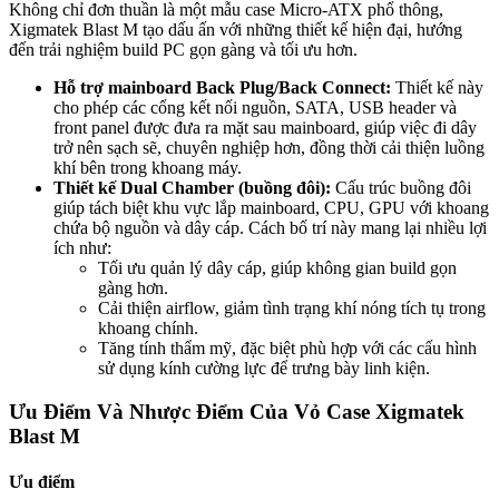
Không chỉ đơn thuần là một mẫu case Micro-ATX phổ thông,
Xigmatek Blast M tạo dấu ấn với những thiết kế hiện đại, hướng
đến trải nghiệm build PC gọn gàng và tối ưu hơn.
Hỗ trợ mainboard Back Plug/Back Connect:
Thiết kế này
cho phép các cổng kết nối nguồn, SATA, USB header và
front panel được đưa ra mặt sau mainboard, giúp việc đi dây
trở nên sạch sẽ, chuyên nghiệp hơn, đồng thời cải thiện luồng
khí bên trong khoang máy.
Thiết kế Dual Chamber (buồng đôi):
Cấu trúc buồng đôi
giúp tách biệt khu vực lắp mainboard, CPU, GPU với khoang
chứa bộ nguồn và dây cáp. Cách bố trí này mang lại nhiều lợi
ích như:
Tối ưu quản lý dây cáp, giúp không gian build gọn
gàng hơn.
Cải thiện airflow, giảm tình trạng khí nóng tích tụ trong
khoang chính.
Tăng tính thẩm mỹ, đặc biệt phù hợp với các cấu hình
sử dụng kính cường lực để trưng bày linh kiện.
Ưu Điểm Và Nhược Điểm Của Vỏ Case Xigmatek
Blast M
Ưu điểm