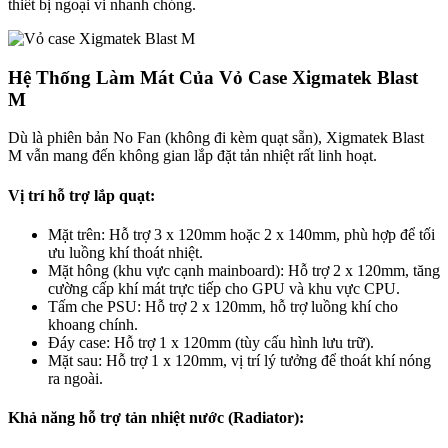
thiết bị ngoại vi nhanh chóng.
Hệ Thống Làm Mát Của Vỏ Case Xigmatek Blast
M
Dù là phiên bản No Fan (không đi kèm quạt sẵn), Xigmatek Blast
M vẫn mang đến không gian lắp đặt tản nhiệt rất linh hoạt.
Vị trí hỗ trợ lắp quạt:
Mặt trên: Hỗ trợ 3 x 120mm hoặc 2 x 140mm, phù hợp để tối
ưu luồng khí thoát nhiệt.
Mặt hông (khu vực cạnh mainboard): Hỗ trợ 2 x 120mm, tăng
cường cấp khí mát trực tiếp cho GPU và khu vực CPU.
Tấm che PSU: Hỗ trợ 2 x 120mm, hỗ trợ luồng khí cho
khoang chính.
Đáy case: Hỗ trợ 1 x 120mm (tùy cấu hình lưu trữ).
Mặt sau: Hỗ trợ 1 x 120mm, vị trí lý tưởng để thoát khí nóng
ra ngoài.
Khả năng hỗ trợ tản nhiệt nước (Radiator):