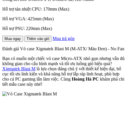
Hỗ trợ tản nhiệt CPU: 170mm (Max)
Hỗ trợ VGA: 425mm (Max)
Hỗ trợ PSU: 220mm (Max)
Mua trả góp
Mua ngay
Thêm vào giỏ
Đánh giá Vỏ case Xigmatek Blast M (M-ATX/ Màu Đen) - No Fan
Bạn có muốn một chiếc vỏ case Micro-ATX nhỏ gọn nhưng vẫn đủ
không gian cho cấu hình mạnh và tối ưu luồng gió hiệu quả?
Xigmatek Blast M
là lựa chọn đáng chú ý với thiết kế hiện đại, bố
cục tối ưu linh kiện và khả năng hỗ trợ lắp ráp linh hoạt, phù hợp
cho cả PC gaming lẫn làm việc. Cùng
Hoàng Hà PC
khám phá chi
tiết mẫu case này nhé!