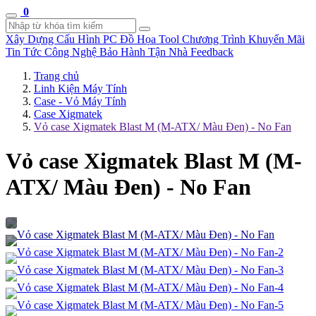
0
Xây Dựng Cấu Hình
PC Đồ Họa Tool
Chương Trình Khuyến Mãi
Tin Tức Công Nghệ
Bảo Hành Tận Nhà
Feedback
Trang chủ
Linh Kiện Máy Tính
Case - Vỏ Máy Tính
Case Xigmatek
Vỏ case Xigmatek Blast M (M-ATX/ Màu Đen) - No Fan
Vỏ case Xigmatek Blast M (M-
ATX/ Màu Đen) - No Fan