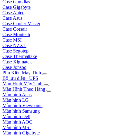
Case Gamdias
Case Gigabyte
Case Antec
Case Asus
Case Cooler Master
Case Corsair
Case Montech
Case MSI
Case NZXT
Case Segotep
Case Thermaltake
Case Xigmatek
Case Jonsbo
Phụ Kiện Máy Tính
Bộ lưu điện - UPS
Màn Hình Máy Tính
Màn Hình Theo Hãng
Màn hình Asus
Màn hình LG
Màn hình Viewsonic
Màn hình Samsung
Màn hình Dell
Màn hình AOC
Màn hình MSI
Màn hình Gigabyte