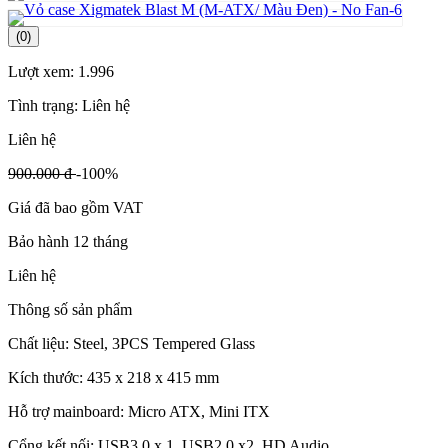
(0)
Lượt xem:
1.996
Tình trạng:
Liên hệ
Liên hệ
900.000 đ
-100%
Giá đã bao gồm VAT
Bảo hành 12 tháng
Liên hệ
Thông số sản phẩm
Chất liệu: Steel, 3PCS Tempered Glass
Kích thước: 435 x 218 x 415 mm
Hỗ trợ mainboard: Micro ATX, Mini ITX
Cổng kết nối: USB3.0 x 1, USB2.0 x2, HD Audio