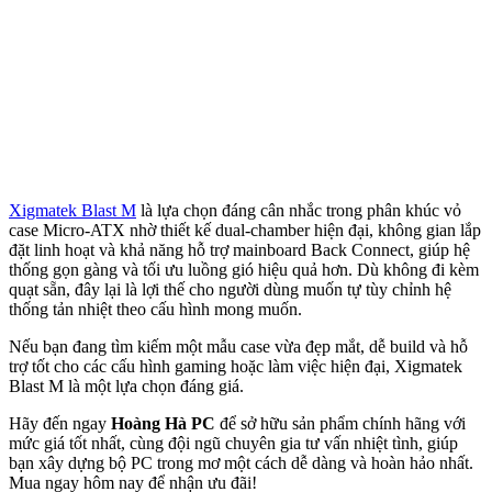
Xigmatek Blast M
là lựa chọn đáng cân nhắc trong phân khúc vỏ
case Micro-ATX nhờ thiết kế dual-chamber hiện đại, không gian lắp
đặt linh hoạt và khả năng hỗ trợ mainboard Back Connect, giúp hệ
thống gọn gàng và tối ưu luồng gió hiệu quả hơn. Dù không đi kèm
quạt sẵn, đây lại là lợi thế cho người dùng muốn tự tùy chỉnh hệ
thống tản nhiệt theo cấu hình mong muốn.
Nếu bạn đang tìm kiếm một mẫu case vừa đẹp mắt, dễ build và hỗ
trợ tốt cho các cấu hình gaming hoặc làm việc hiện đại, Xigmatek
Blast M là một lựa chọn đáng giá.
Hãy đến ngay
Hoàng Hà PC
để sở hữu sản phẩm chính hãng với
mức giá tốt nhất, cùng đội ngũ chuyên gia tư vấn nhiệt tình, giúp
bạn xây dựng bộ PC trong mơ một cách dễ dàng và hoàn hảo nhất.
Mua ngay hôm nay để nhận ưu đãi!