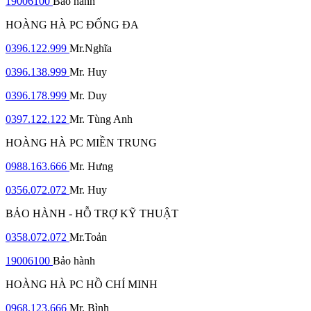
19006100
Bảo hành
HOÀNG HÀ PC ĐỐNG ĐA
0396.122.999
Mr.Nghĩa
0396.138.999
Mr. Huy
0396.178.999
Mr. Duy
0397.122.122
Mr. Tùng Anh
HOÀNG HÀ PC MIỀN TRUNG
0988.163.666
Mr. Hưng
0356.072.072
Mr. Huy
BẢO HÀNH - HỖ TRỢ KỸ THUẬT
0358.072.072
Mr.Toản
19006100
Bảo hành
HOÀNG HÀ PC HỒ CHÍ MINH
0968.123.666
Mr. Bình