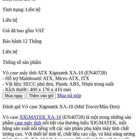
Tình trạng:
Liên hệ
Liên hệ
Giá đã bao gồm VAT
Bảo hành 12 Tháng
Liên hệ
Thông số sản phẩm
Vỏ case máy tính ATX Xigmatek XA-10 (EN40728)
- Hỗ trợ Mainboard: ATX, Micro-ATX, ITX
- Vật liệu: SECC phủ đen, Plastic ABS, Nhựa trong suốt
- Kích thước: 400 x 176 x 410 mm
Mua trả góp
Mua ngay
Thêm vào giỏ
Đánh giá Vỏ case Xigmatek XA-10 (Mid Tower/Màu Đen)
Vỏ case
XIGMATEK XA-10
(EN40728) là một trong những sản
phẩm
case máy tính
nổi bật của thương hiệu XIGMATEK, một
hãng sản xuất nổi tiếng với các sản phẩm phụ kiện máy tính chất
lượng cao. Với thiết kế tinh tế, chất liệu cao cấp, và khả năng tương