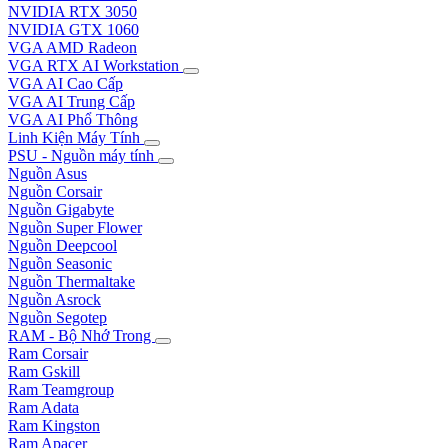
NVIDIA RTX 3050
NVIDIA GTX 1060
VGA AMD Radeon
VGA RTX AI Workstation
VGA AI Cao Cấp
VGA AI Trung Cấp
VGA AI Phổ Thông
Linh Kiện Máy Tính
PSU - Nguồn máy tính
Nguồn Asus
Nguồn Corsair
Nguồn Gigabyte
Nguồn Super Flower
Nguồn Deepcool
Nguồn Seasonic
Nguồn Thermaltake
Nguồn Asrock
Nguồn Segotep
RAM - Bộ Nhớ Trong
Ram Corsair
Ram Gskill
Ram Teamgroup
Ram Adata
Ram Kingston
Ram Apacer