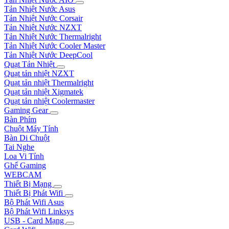
Tản Nhiệt Nước Asus
Tản Nhiệt Nước Corsair
Tản Nhiệt Nước NZXT
Tản Nhiệt Nước Thermalright
Tản Nhiệt Nước Cooler Master
Tản Nhiệt Nước DeepCool
Quạt Tản Nhiệt
Quạt tản nhiệt NZXT
Quạt tản nhiệt Thermalright
Quạt tản nhiệt Xigmatek
Quạt tản nhiệt Coolermaster
Gaming Gear
Bàn Phím
Chuột Máy Tính
Bàn Di Chuột
Tai Nghe
Loa Vi Tính
Ghế Gaming
WEBCAM
Thiết Bị Mạng
Thiết Bị Phát Wifi
Bộ Phát Wifi Asus
Bộ Phát Wifi Linksys
USB - Card Mạng