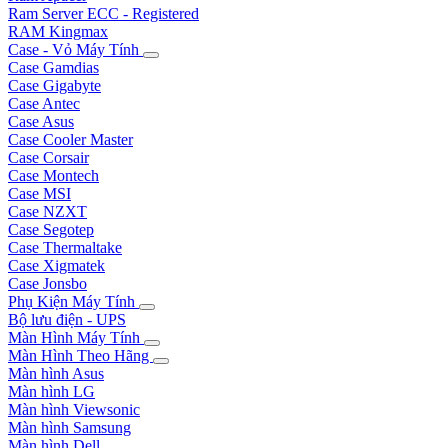
Ram Server ECC - Registered
RAM Kingmax
Case - Vỏ Máy Tính
Case Gamdias
Case Gigabyte
Case Antec
Case Asus
Case Cooler Master
Case Corsair
Case Montech
Case MSI
Case NZXT
Case Segotep
Case Thermaltake
Case Xigmatek
Case Jonsbo
Phụ Kiện Máy Tính
Bộ lưu điện - UPS
Màn Hình Máy Tính
Màn Hình Theo Hãng
Màn hình Asus
Màn hình LG
Màn hình Viewsonic
Màn hình Samsung
Màn hình Dell