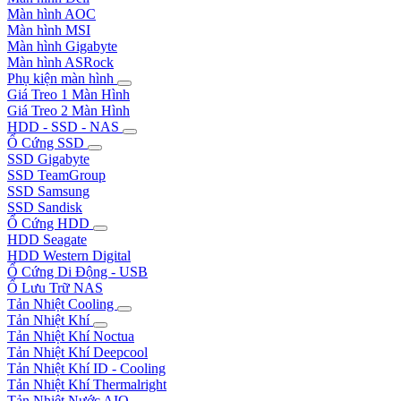
Màn hình AOC
Màn hình MSI
Màn hình Gigabyte
Màn hình ASRock
Phụ kiện màn hình
Giá Treo 1 Màn Hình
Giá Treo 2 Màn Hình
HDD - SSD - NAS
Ổ Cứng SSD
SSD Gigabyte
SSD TeamGroup
SSD Samsung
SSD Sandisk
Ổ Cứng HDD
HDD Seagate
HDD Western Digital
Ổ Cứng Di Động - USB
Ổ Lưu Trữ NAS
Tản Nhiệt Cooling
Tản Nhiệt Khí
Tản Nhiệt Khí Noctua
Tản Nhiệt Khí Deepcool
Tản Nhiệt Khí ID - Cooling
Tản Nhiệt Khí Thermalright
Tản Nhiệt Nước AIO