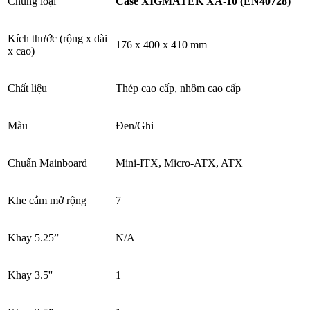
Chủng loại
Case XIGMATEK XA-10 (EN40728)
Kích thước (rộng x dài
176 x 400 x 410 mm
x cao)
Chất liệu
Thép cao cấp, nhôm cao cấp
Màu
Đen/Ghi
Chuẩn Mainboard
Mini-ITX, Micro-ATX, ATX
Khe cắm mở rộng
7
Khay 5.25”
N/A
Khay 3.5''
1