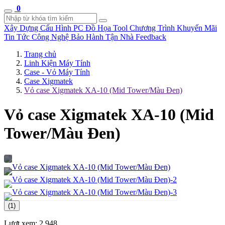
0
Xây Dựng Cấu Hình
PC Đồ Họa Tool
Chương Trình Khuyến Mãi
Tin Tức Công Nghệ
Bảo Hành Tận Nhà
Feedback
Trang chủ
Linh Kiện Máy Tính
Case - Vỏ Máy Tính
Case Xigmatek
Vỏ case Xigmatek XA-10 (Mid Tower/Màu Đen)
Vỏ case Xigmatek XA-10 (Mid
Tower/Màu Đen)
(1)
Lượt xem:
2.948