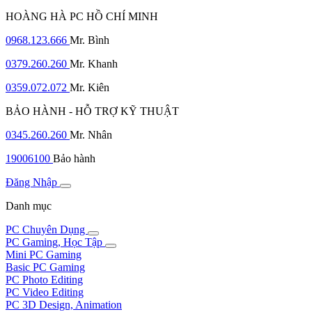
HOÀNG HÀ PC HỒ CHÍ MINH
0968.123.666
Mr. Bình
0379.260.260
Mr. Khanh
0359.072.072
Mr. Kiên
BẢO HÀNH - HỖ TRỢ KỸ THUẬT
0345.260.260
Mr. Nhân
19006100
Bảo hành
Đăng Nhập
Danh mục
PC Chuyên Dụng
PC Gaming, Học Tập
Mini PC Gaming
Basic PC Gaming
PC Photo Editing
PC Video Editing
PC 3D Design, Animation