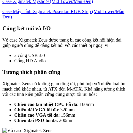
Case Xigmatek Mystic 9 (Mid Tower/Màu Đen)
Case Máy Tính Xigmatek Poseidon RGB Strip (Mid Tower/Màu
Đen)
Cổng kết nối và I/O
Vỏ case Xigmatek Zeus được trang bị các cổng kết nối hiện đại,
giúp người dùng dễ dàng kết nối với các thiết bị ngoại vi:
2 cổng USB 3.0
Cổng HD Audio
Tương thích phần cứng
Xigmatek Zeus có không gian rộng rãi, phù hợp với nhiều loại bo
mạch chủ khác nhau, từ ATX đến M-ATX. Khả năng tương thích
với các linh kiện phần cứng cũng được tối ưu hóa:
Chiều cao tản nhiệt CPU tối đa
: 160mm
Chiều dài VGA tối đa
: 320mm
Chiều cao VGA tối đa
: 156mm
Chiều dài PSU tối đa
: 200mm