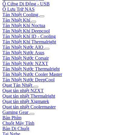
Ổ Cứng Di Động - USB
Ổ Lưu Trữ NAS
Tản Nhiệt Cooling
Tản Nhiệt Khí
Tản Nhiệt Khí Noctua
Tản Nhiệt Khí Deepcool
Tản Nhiệt Khí ID - Cooling
Tản Nhiệt Khí Thermalright
Tản Nhiệt Nước AIO
Tản Nhiệt Nước Asus
Tản Nhiệt Nước Corsair
Tản Nhiệt Nước NZXT
Tản Nhiệt Nước Thermalright
Tản Nhiệt Nước Cooler Master
Tản Nhiệt Nước DeepCool
Quạt Tản Nhiệt
Quạt tản nhiệt NZXT
Quạt tản nhiệt Thermalright
Quạt tản nhiệt Xigmatek
Quạt tản nhiệt Coolermaster
Gaming Gear
Bàn Phím
Chuột Máy Tính
Bàn Di Chuột
Tai Nghe