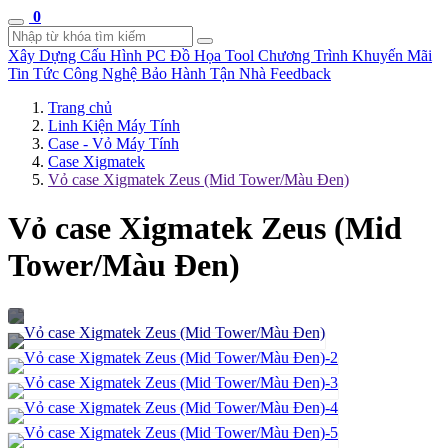
0
Xây Dựng Cấu Hình
PC Đồ Họa Tool
Chương Trình Khuyến Mãi
Tin Tức Công Nghệ
Bảo Hành Tận Nhà
Feedback
Trang chủ
Linh Kiện Máy Tính
Case - Vỏ Máy Tính
Case Xigmatek
Vỏ case Xigmatek Zeus (Mid Tower/Màu Đen)
Vỏ case Xigmatek Zeus (Mid
Tower/Màu Đen)