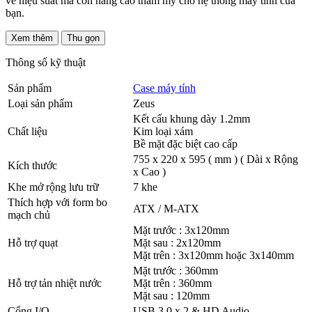
về hiệu suất mà còn nâng cao thẩm mỹ cho hệ thống máy tính của
bạn.
Xem thêm
Thu gọn
Thông số kỹ thuật
Sản phẩm
Case máy tính
Loại sản phẩm
Zeus
Kết cấu khung dày 1.2mm
Chất liệu
Kim loại xám
Bề mặt đặc biệt cao cấp
755 x 220 x 595 ( mm ) ( Dài x Rộng
Kích thước
x Cao )
Khe mở rộng lưu trữ
7 khe
Thích hợp với form bo
ATX / M-ATX
mạch chủ
Mặt trước : 3x120mm
Hỗ trợ quạt
Mặt sau : 2x120mm
Mặt trên : 3x120mm hoặc 3x140mm
Mặt trước : 360mm
Hỗ trợ tản nhiệt nước
Mặt trên : 360mm
Mặt sau : 120mm
Cổng I/O
USB 3.0 x 2 & HD Audio