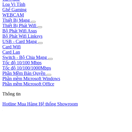
Loa Vi Tính
Ghế Gaming
WEBCAM
Thiết Bị Mạng
Thiết Bị Phát Wifi
Bộ Phát Wifi Asus
Bộ Phát Wifi Linksys
USB - Card Mạng
Card Wifi
Card Lan
Switch - Bộ Chia Mạng
Tốc độ 10/100 Mbps
Tốc độ 10/100/1000Mbps
Phần Mềm Bản Quyền
Phần mềm Microsoft Windows
Phần mềm Microsoft Office
Thông tin
Hotline Mua Hàng
Hệ thống Showroom