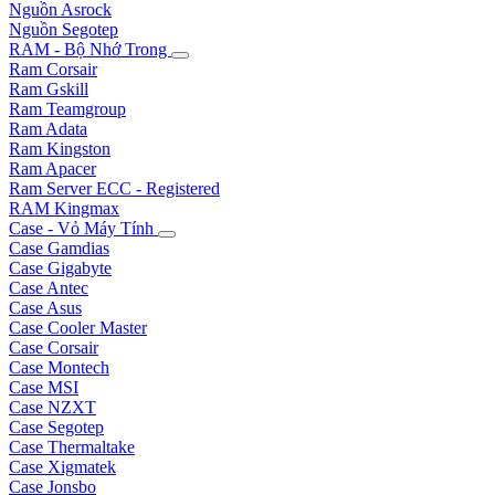
Nguồn Asrock
Nguồn Segotep
RAM - Bộ Nhớ Trong
Ram Corsair
Ram Gskill
Ram Teamgroup
Ram Adata
Ram Kingston
Ram Apacer
Ram Server ECC - Registered
RAM Kingmax
Case - Vỏ Máy Tính
Case Gamdias
Case Gigabyte
Case Antec
Case Asus
Case Cooler Master
Case Corsair
Case Montech
Case MSI
Case NZXT
Case Segotep
Case Thermaltake
Case Xigmatek
Case Jonsbo