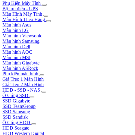
Phụ Kiện Máy Tính
Bộ lưu điện - UPS
Màn Hình Máy Tính
Màn Hình Theo Hãng
Màn hình Asus
Màn hình LG
Màn hình Viewsonic
Màn hình Samsung
Màn hình Dell
Màn hình AOC
Màn hình MSI
Màn hình Gigabyte
Màn hình ASRock
Phụ kiện màn hình
Giá Treo 1 Màn Hình
Giá Treo 2 Màn Hình
HDD - SSD - NAS
Ổ Cứng SSD
SSD Gigabyte
SSD TeamGroup
SSD Samsung
SSD Sandisk
Ổ Cứng HDD
HDD Seagate
HDD Western Digital