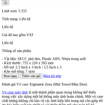
(1)
Lượt xem:
5.555
Tình trạng:
Liên hệ
Liên hệ
Giá đã bao gồm VAT
Liên hệ
Thông số sản phẩm
- Vật liệu: SECC phủ đen, Plastic ABS, Nhựa trong suốt
- Kích thước: 755 x 220 x 595 mm
- Hỗ trợ: 2.5 Inch x 3 Inch / 3.5 Inch x 3
- Khe mở rộng: 7 slots
Mua trả góp
Mua ngay
Thêm vào giỏ
Đánh giá Vỏ case Xigmatek Zeus (Mid Tower/Màu Đen)
Vỏ case máy tính
là một thành phần quan trọng không thể thiếu
trong việc xây dựng một hệ thống máy tính hoàn chỉnh. Một vỏ case
chất lượng không chỉ bảo vệ các linh kiện bên trong mà còn giúp tối
ưu hóa hiệu suất tản nhiệt và cải thiện thẩm mỹ cho toàn bộ hệ