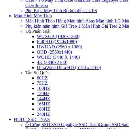
Case - Vỏ Máy Tính
Case Gamdias
Case Gigabyte
Case
Case Jonsbo
Phụ Kiện Máy Tính
Bộ lưu điện - UPS
Màn Hình Máy Tính
Màn Hình Theo Hãng
Màn hình Asus
Màn hình LG
Màn
Phụ kiện màn hình
Giá Treo 1 Màn Hình
Giá Treo 2 Mà
Độ Phân Giải
WUXGA (1920x1200)
Full HD (1920x1080)
UWHAD (2560 x 1080)
QHD (2560x1440)
WQHD (3440 X 1440)
4K (3840x2160)
UltraWide Ultra HD (5120 x 2160)
Tần Số Quét
60HZ
75HZ
100HZ
120Hz
144HZ
165HZ
180HZ
240HZ
HDD - SSD - NAS
Ổ Cứng SSD
SSD Gigabyte
SSD TeamGroup
SSD Sa