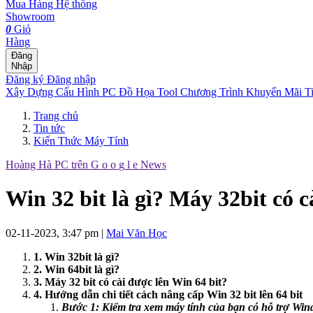
Mua Hàng
Hệ thống
Showroom
0
Giỏ
Hàng
Đăng
Nhập
Đăng ký
Đăng nhập
Xây Dựng Cấu Hình
PC Đồ Họa Tool
Chương Trình Khuyến Mãi
T
Trang chủ
Tin tức
Kiến Thức Máy Tính
Hoàng Hà PC trên
G
o
o
g
l
e
News
Win 32 bit là gì? Máy 32bit có 
02-11-2023, 3:47 pm
|
Mai Văn Học
1. Win 32bit là gì?
2. Win 64bit là gì?
3. Máy 32 bit có cài được lên Win 64 bit?
4. Hướng dẫn chi tiết cách nâng cấp Win 32 bit lên 64 bit
Bước 1: Kiểm tra xem máy tính của bạn có hỗ trợ Win