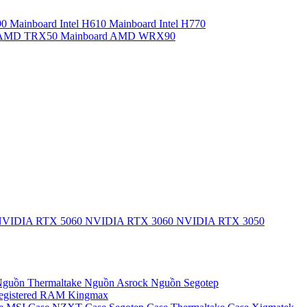
90
Mainboard Intel H610
Mainboard Intel H770
d AMD TRX50
Mainboard AMD WRX90
VIDIA RTX 5060
NVIDIA RTX 3060
NVIDIA RTX 3050
guồn Thermaltake
Nguồn Asrock
Nguồn Segotep
egistered
RAM Kingmax