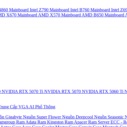
 B860
Mainboard Intel Z790
Mainboard Intel B760
Mainboard Intel Z6
AMD X670
Mainboard AMD X570
Mainboard AMD B650
Mainboar
0
NVIDIA RTX 5070 Ti
NVIDIA RTX 5070
NVIDIA RTX 5060 Ti
N
rung Cấp
VGA AI Phổ Thông
ồn Gigabyte
Nguồn Super Flower
Nguồn Deepcool
Nguồn Seasonic
N
amgroup
Ram Adata
Ram Kingston
Ram Apacer
Ram Server ECC - R