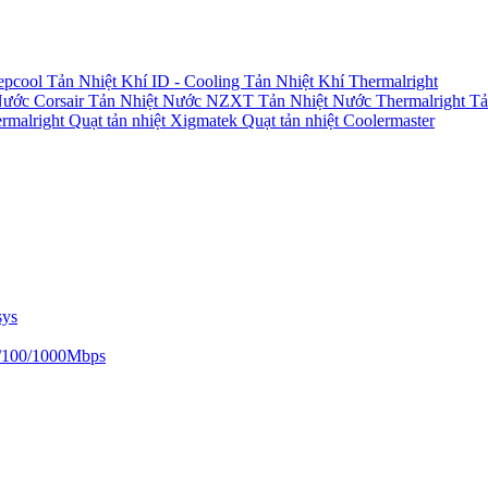
epcool
Tản Nhiệt Khí ID - Cooling
Tản Nhiệt Khí Thermalright
Nước Corsair
Tản Nhiệt Nước NZXT
Tản Nhiệt Nước Thermalright
Tả
ermalright
Quạt tản nhiệt Xigmatek
Quạt tản nhiệt Coolermaster
sys
/100/1000Mbps