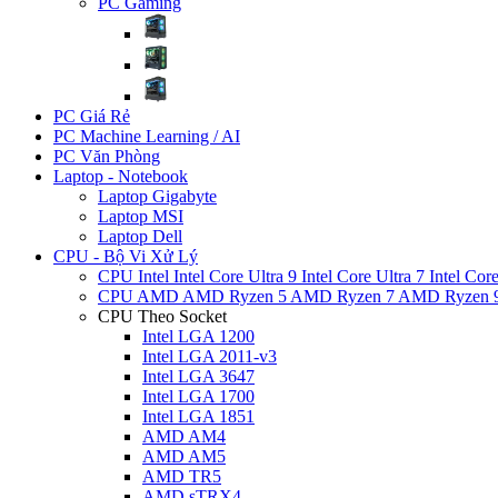
PC Gaming
PC Giá Rẻ
PC Machine Learning / AI
PC Văn Phòng
Laptop - Notebook
Laptop Gigabyte
Laptop MSI
Laptop Dell
CPU - Bộ Vi Xử Lý
CPU Intel
Intel Core Ultra 9
Intel Core Ultra 7
Intel Cor
CPU AMD
AMD Ryzen 5
AMD Ryzen 7
AMD Ryzen 
CPU Theo Socket
Intel LGA 1200
Intel LGA 2011-v3
Intel LGA 3647
Intel LGA 1700
Intel LGA 1851
AMD AM4
AMD AM5
AMD TR5
AMD sTRX4