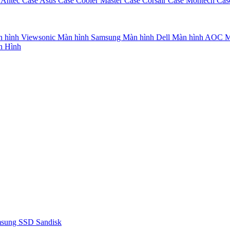
 Antec
Case Asus
Case Cooler Master
Case Corsair
Case Montech
Cas
 hình Viewsonic
Màn hình Samsung
Màn hình Dell
Màn hình AOC
M
n Hình
msung
SSD Sandisk