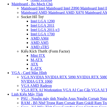
Mainboard - Bo Mạch Chủ
Mainboard Intel
Mainboard Intel Z890
Mainboard Intel
Mainboard AMD
Mainboard AMD X870
Mainboard 
Socket Hỗ Trợ
Intel LGA 1200
Intel LGA 2011
Intel LGA 2011-v3
Intel LGA 1700
AMD AM4
AMD AM5
AMD sTR5
Kiểu Kích Thước (Form Factor)
Mini ITX
M-ATX
ATX
E-ATX
VGA - Card Màn Hình
VGA NVIDIA
NVIDIA RTX 5090
NVIDIA RTX 508
NVIDIA GTX 1060
VGA AMD Radeon
VGA RTX AI Workstation
VGA AI Cao Cấp
VGA AI T
Linh Kiện Máy Tính
PSU - Nguồn máy tính
Nguồn Asus
Nguồn Corsair
Ngu
RAM - Bộ Nhớ Trong
Ram Corsair
Ram Gskill
Ram Te