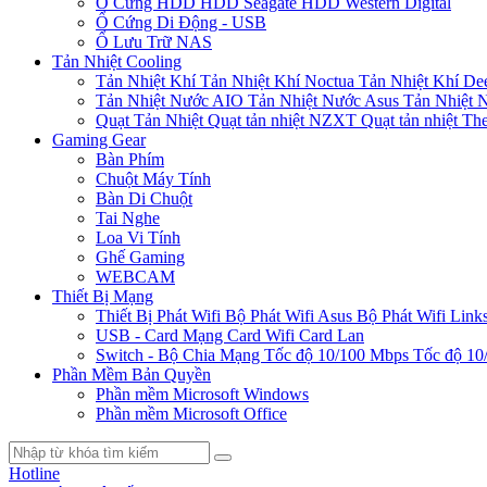
Ổ Cứng HDD
HDD Seagate
HDD Western Digital
Ổ Cứng Di Động - USB
Ổ Lưu Trữ NAS
Tản Nhiệt Cooling
Tản Nhiệt Khí
Tản Nhiệt Khí Noctua
Tản Nhiệt Khí De
Tản Nhiệt Nước AIO
Tản Nhiệt Nước Asus
Tản Nhiệt 
Quạt Tản Nhiệt
Quạt tản nhiệt NZXT
Quạt tản nhiệt Th
Gaming Gear
Bàn Phím
Chuột Máy Tính
Bàn Di Chuột
Tai Nghe
Loa Vi Tính
Ghế Gaming
WEBCAM
Thiết Bị Mạng
Thiết Bị Phát Wifi
Bộ Phát Wifi Asus
Bộ Phát Wifi Link
USB - Card Mạng
Card Wifi
Card Lan
Switch - Bộ Chia Mạng
Tốc độ 10/100 Mbps
Tốc độ 10
Phần Mềm Bản Quyền
Phần mềm Microsoft Windows
Phần mềm Microsoft Office
Hotline