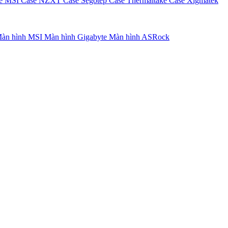
e MSI
Case NZXT
Case Segotep
Case Thermaltake
Case Xigmatek
àn hình MSI
Màn hình Gigabyte
Màn hình ASRock