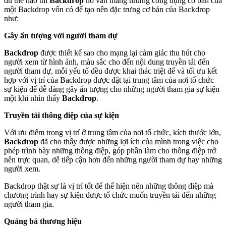
dù thế nào thì
Backdrop
nó vẫn mang những công dụng cơ bản của
một Backdrop vốn có để tạo nên đặc trưng cơ bản của Backdrop
như:
Gây ấn tượng với người tham dự
Backdrop
được thiết kế sao cho mạng lại cảm giác thu hút cho
người xem từ hình ảnh, màu sắc cho đến nội dung truyền tải đến
người tham dự, mỗi yếu tố đều được khai thác triệt để và tối ưu kết
hợp với vị trí của Backdrop được đặt tại trung tâm của nơi tổ chức
sự kiện để dễ dàng gây ấn tượng cho những người tham gia sự kiện
một khi nhìn thấy
Backdrop
.
Truyền tải thông điệp của sự kiện
Với ưu điểm trong vị trí ở trung tâm của nơi tổ chức, kích thước lớn,
Backdrop
đã cho thấy được những lợi ích của mình trong việc cho
phép trình bày những thông điệp, góp phần làm cho thông điệp trở
nên trực quan, dễ tiếp cận hơn đến những người tham dự hay những
người xem.
Backdrop thật sự là vị trí tốt để thể hiện nên những thông điệp mà
chương trình hay sự kiện được tổ chức muốn truyền tải đến những
người tham gia.
Quảng bá thương hiệu