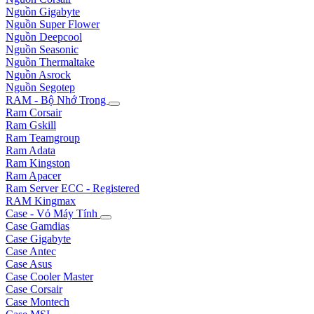
Nguồn Gigabyte
Nguồn Super Flower
Nguồn Deepcool
Nguồn Seasonic
Nguồn Thermaltake
Nguồn Asrock
Nguồn Segotep
RAM - Bộ Nhớ Trong
Ram Corsair
Ram Gskill
Ram Teamgroup
Ram Adata
Ram Kingston
Ram Apacer
Ram Server ECC - Registered
RAM Kingmax
Case - Vỏ Máy Tính
Case Gamdias
Case Gigabyte
Case Antec
Case Asus
Case Cooler Master
Case Corsair
Case Montech