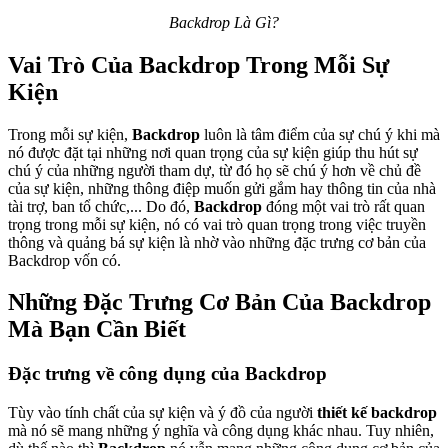
Backdrop Là Gì?
Vai Trò Của Backdrop Trong Mỗi Sự
Kiện
Trong mỗi sự kiện,
Backdrop
luôn là tâm điểm của sự chú ý khi mà
nó được đặt tại những nơi quan trọng của sự kiện giúp thu hút sự
chú ý của những người tham dự, từ đó họ sẽ chú ý hơn về chủ đề
của sự kiện, những thông điệp muốn gửi gắm hay thông tin của nhà
tài trợ, ban tổ chức,... Do đó,
Backdrop
đóng một vai trò rất quan
trọng trong mỗi sự kiện, nó có vai trò quan trọng trong việc truyền
thông và quảng bá sự kiện là nhờ vào những đặc trưng cơ bản của
Backdrop vốn có.
Những Đặc Trưng Cơ Bản Của Backdrop
Mà Bạn Cần Biết
Đặc trưng về công dụng của Backdrop
Tùy vào tính chất của sự kiện và ý đồ của người
thiết kế backdrop
mà nó sẽ mang những ý nghĩa và công dụng khác nhau. Tuy nhiên,