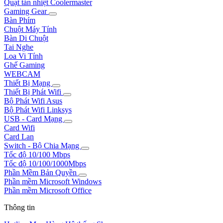
Quạt tản nhiệt Coolermaster
Gaming Gear
Bàn Phím
Chuột Máy Tính
Bàn Di Chuột
Tai Nghe
Loa Vi Tính
Ghế Gaming
WEBCAM
Thiết Bị Mạng
Thiết Bị Phát Wifi
Bộ Phát Wifi Asus
Bộ Phát Wifi Linksys
USB - Card Mạng
Card Wifi
Card Lan
Switch - Bộ Chia Mạng
Tốc độ 10/100 Mbps
Tốc độ 10/100/1000Mbps
Phần Mềm Bản Quyền
Phần mềm Microsoft Windows
Phần mềm Microsoft Office
Thông tin