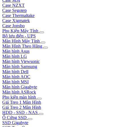
Case MSI
Case NZXT
Case Segotep
Case Thermaltake
Case Xigmatek
Case Jonsbo
Phụ Kiện Máy Tính
Bộ lưu điện - UPS
Màn Hình Máy Tính
Màn Hình Theo Hãng
Màn hình Asus
Màn hình LG
Màn hình Viewsonic
Màn hình Samsung
Màn hình Dell
Màn hình AOC
Màn hình MSI
Màn hình Gigabyte
Màn hình ASRock
Phụ kiện màn hình
Giá Treo 1 Màn Hình
Giá Treo 2 Màn Hình
HDD - SSD - NAS
Ổ Cứng SSD
SSD Gigabyte