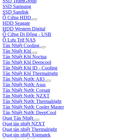
SSD TeamGroup
SSD Samsung
SSD Sandisk
Ổ Cứng HDD
HDD Seagate
HDD Western Digital
Ổ Cứng Di Động - USB
Ổ Lưu Trữ NAS
Tản Nhiệt Cooling
Tản Nhiệt Khí
Tản Nhiệt Khí Noctua
Tản Nhiệt Khí Deepcool
Tản Nhiệt Khí ID - Cooling
Tản Nhiệt Khí Thermalright
Tản Nhiệt Nước AIO
Tản Nhiệt Nước Asus
Tản Nhiệt Nước Corsair
Tản Nhiệt Nước NZXT
Tản Nhiệt Nước Thermalright
Tản Nhiệt Nước Cooler Master
Tản Nhiệt Nước DeepCool
Quạt Tản Nhiệt
Quạt tản nhiệt NZXT
Quạt tản nhiệt Thermalright
Quạt tản nhiệt Xigmatek