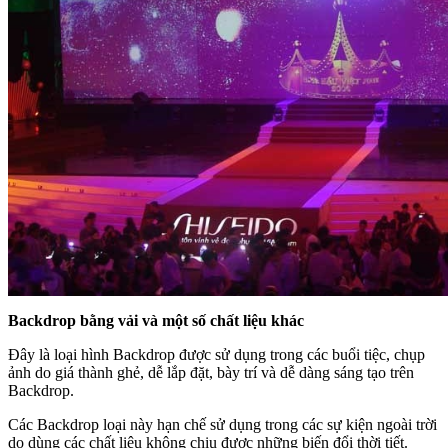
Backdrop bằng vải và một số chất liệu khác
Đây là loại hình Backdrop được sử dụng trong các buổi tiệc, chụp
ảnh do giá thành ghẻ, dễ lắp đặt, bày trí và dễ dàng sáng tạo trên
Backdrop.
Các Backdrop loại này hạn chế sử dụng trong các sự kiện ngoài trời
do dùng các chất liệu không chịu được những biến đổi thời tiết.