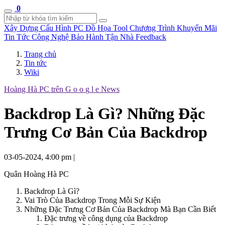
0
Xây Dựng Cấu Hình
PC Đồ Họa Tool
Chương Trình Khuyến Mãi
Tin Tức Công Nghệ
Bảo Hành Tận Nhà
Feedback
Trang chủ
Tin tức
Wiki
Hoàng Hà PC trên
G
o
o
g
l
e
News
Backdrop Là Gì? Những Đặc
Trưng Cơ Bản Của Backdrop
03-05-2024, 4:00 pm
|
Quân Hoàng Hà PC
Backdrop Là Gì?
Vai Trò Của Backdrop Trong Mỗi Sự Kiện
Những Đặc Trưng Cơ Bản Của Backdrop Mà Bạn Cần Biết
Đặc trưng về công dụng của Backdrop