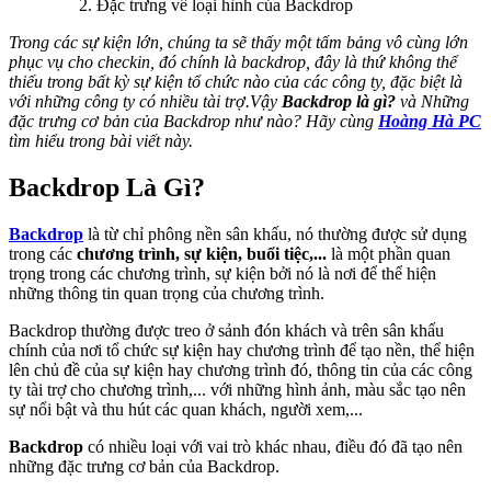
Đặc trưng về loại hình của Backdrop
Trong các sự kiện lớn, chúng ta sẽ thấy một tấm bảng vô cùng lớn
phục vụ cho checkin, đó chính là backdrop, đây là thứ không thể
thiếu trong bất kỳ sự kiện tổ chức nào của các công ty, đặc biệt là
với những công ty có nhiều tài trợ.
Vậy
Backdrop là gì?
và Những
đặc trưng cơ bản của Backdrop như nào? Hãy cùng
Hoàng Hà PC
tìm hiểu trong bài viết này.
Backdrop Là Gì?
Backdrop
là từ chỉ phông nền sân khấu, nó thường được sử dụng
trong các
chương trình, sự kiện, buổi tiệc,...
là một phần quan
trọng trong các chương trình, sự kiện bởi nó là nơi để thể hiện
những thông tin quan trọng của chương trình.
Backdrop thường được treo ở sảnh đón khách và trên sân khấu
chính của nơi tổ chức sự kiện hay chương trình để tạo nền, thể hiện
lên chủ đề của sự kiện hay chương trình đó, thông tin của các công
ty tài trợ cho chương trình,... với những hình ảnh, màu sắc tạo nên
sự nổi bật và thu hút các quan khách, người xem,...
Backdrop
có nhiều loại với vai trò khác nhau, điều đó đã tạo nên
những đặc trưng cơ bản của Backdrop.