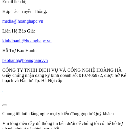
Email liên hệ
Hợp Tác Truyền Thông:
media@hoanghapc.vn
Liên Hệ Báo Giá:
kinhdoanh@hoanghapc.vn
Hỗ Trợ Bảo Hành:
baohanh@hoanghapc.vn
CÔNG TY TNHH DỊCH VỤ VÀ CÔNG NGHỆ HOÀNG HÀ
Giấy chứng nhận đăng ký kinh doanh số: 0107406972, được Sở Kế
hoạch và Đầu tư Tp. Hà Nội cấp
Chúng tôi luôn lắng nghe mọi ý kiến đóng góp từ Quý khách
Vui lòng điền đầy đủ thông tin bên dưới để chúng tôi có thể hỗ trợ
nhanh chóng và chính xác nhất.