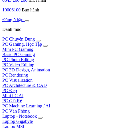
0345.260.260
Mr. Nhân
19006100
Bảo hành
Đăng Nhập
Danh mục
PC Chuyên Dụng
PC Gaming, Học Tập
Mini PC Gaming
Basic PC Gaming
PC Photo Editing
PC Video Editing
PC 3D Design, Animation
PC Rendering
PC Visualization
PC Architecture & CAD
PC Đẹp
Mini PC AI
PC Giá Rẻ
PC Machine Learning / AI
PC Văn Phòng
Laptop - Notebook
Laptop Gigabyte
Laptop MSI