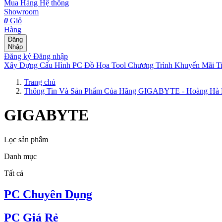
Mua Hàng
Hệ thống
Showroom
0
Giỏ
Hàng
Đăng
Nhập
Đăng ký
Đăng nhập
Xây Dựng Cấu Hình
PC Đồ Họa Tool
Chương Trình Khuyến Mãi
T
Trang chủ
Thông Tin Và Sản Phẩm Của Hãng GIGABYTE - Hoàng Hà
GIGABYTE
Lọc sản phẩm
Danh mục
Tất cả
PC Chuyên Dụng
PC Giá Rẻ