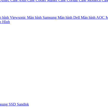
 Antec
Case Asus
Case Cooler Master
Case Corsair
Case Montech
Cas
 hình Viewsonic
Màn hình Samsung
Màn hình Dell
Màn hình AOC
M
n Hình
msung
SSD Sandisk