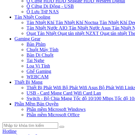
Ổ Cứng HDD
HDD Seagate
HDD Western Digital
Ổ Cứng Di Động - USB
Ổ Lưu Trữ NAS
Tản Nhiệt Cooling
Tản Nhiệt Khí
Tản Nhiệt Khí Noctua
Tản Nhiệt Khí De
Tản Nhiệt Nước AIO
Tản Nhiệt Nước Asus
Tản Nhiệt 
Quạt Tản Nhiệt
Quạt tản nhiệt NZXT
Quạt tản nhiệt Th
Gaming Gear
Bàn Phím
Chuột Máy Tính
Bàn Di Chuột
Tai Nghe
Loa Vi Tính
Ghế Gaming
WEBCAM
Thiết Bị Mạng
Thiết Bị Phát Wifi
Bộ Phát Wifi Asus
Bộ Phát Wifi Link
USB - Card Mạng
Card Wifi
Card Lan
Switch - Bộ Chia Mạng
Tốc độ 10/100 Mbps
Tốc độ 10
Phần Mềm Bản Quyền
Phần mềm Microsoft Windows
Phần mềm Microsoft Office
Hotline