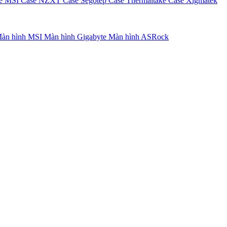
e MSI
Case NZXT
Case Segotep
Case Thermaltake
Case Xigmatek
àn hình MSI
Màn hình Gigabyte
Màn hình ASRock