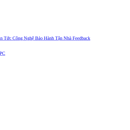
in Tức Công Nghệ
Bảo Hành Tận Nhà
Feedback
 PC