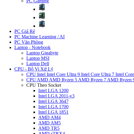
PC Gaming
PC Giá Rẻ
PC Machine Learning / AI
PC Văn Phòng
Laptop - Notebook
Laptop Gigabyte
Laptop MSI
Laptop Dell
CPU - Bộ Vi Xử Lý
CPU Intel
Intel Core Ultra 9
Intel Core Ultra 7
Intel Cor
CPU AMD
AMD Ryzen 5
AMD Ryzen 7
AMD Ryzen 
CPU Theo Socket
Intel LGA 1200
Intel LGA 2011-v3
Intel LGA 3647
Intel LGA 1700
Intel LGA 1851
AMD AM4
AMD AM5
AMD TR5
AMD sTRX4