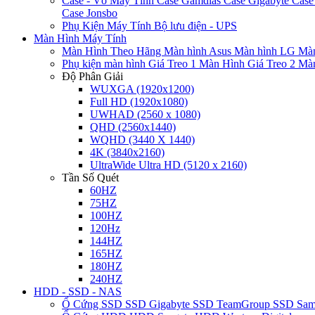
Case - Vỏ Máy Tính
Case Gamdias
Case Gigabyte
Case
Case Jonsbo
Phụ Kiện Máy Tính
Bộ lưu điện - UPS
Màn Hình Máy Tính
Màn Hình Theo Hãng
Màn hình Asus
Màn hình LG
Màn
Phụ kiện màn hình
Giá Treo 1 Màn Hình
Giá Treo 2 Mà
Độ Phân Giải
WUXGA (1920x1200)
Full HD (1920x1080)
UWHAD (2560 x 1080)
QHD (2560x1440)
WQHD (3440 X 1440)
4K (3840x2160)
UltraWide Ultra HD (5120 x 2160)
Tần Số Quét
60HZ
75HZ
100HZ
120Hz
144HZ
165HZ
180HZ
240HZ
HDD - SSD - NAS
Ổ Cứng SSD
SSD Gigabyte
SSD TeamGroup
SSD Sa