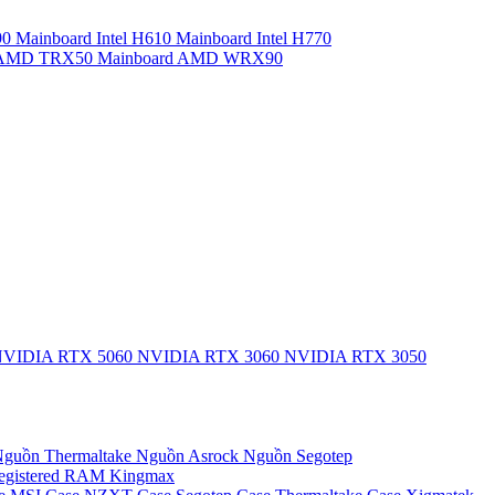
90
Mainboard Intel H610
Mainboard Intel H770
d AMD TRX50
Mainboard AMD WRX90
VIDIA RTX 5060
NVIDIA RTX 3060
NVIDIA RTX 3050
guồn Thermaltake
Nguồn Asrock
Nguồn Segotep
egistered
RAM Kingmax