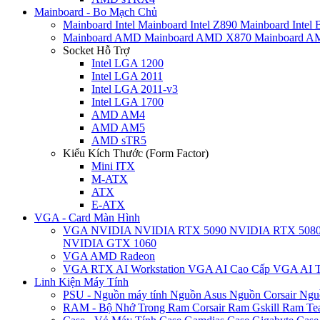
Mainboard - Bo Mạch Chủ
Mainboard Intel
Mainboard Intel Z890
Mainboard Intel
Mainboard AMD
Mainboard AMD X870
Mainboard 
Socket Hỗ Trợ
Intel LGA 1200
Intel LGA 2011
Intel LGA 2011-v3
Intel LGA 1700
AMD AM4
AMD AM5
AMD sTR5
Kiểu Kích Thước (Form Factor)
Mini ITX
M-ATX
ATX
E-ATX
VGA - Card Màn Hình
VGA NVIDIA
NVIDIA RTX 5090
NVIDIA RTX 508
NVIDIA GTX 1060
VGA AMD Radeon
VGA RTX AI Workstation
VGA AI Cao Cấp
VGA AI T
Linh Kiện Máy Tính
PSU - Nguồn máy tính
Nguồn Asus
Nguồn Corsair
Ngu
RAM - Bộ Nhớ Trong
Ram Corsair
Ram Gskill
Ram Te