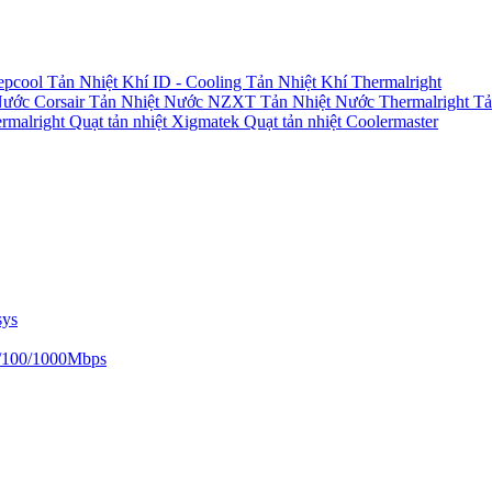
epcool
Tản Nhiệt Khí ID - Cooling
Tản Nhiệt Khí Thermalright
Nước Corsair
Tản Nhiệt Nước NZXT
Tản Nhiệt Nước Thermalright
Tả
ermalright
Quạt tản nhiệt Xigmatek
Quạt tản nhiệt Coolermaster
sys
/100/1000Mbps