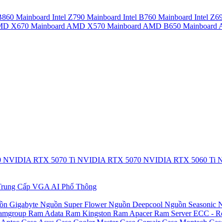
 B860
Mainboard Intel Z790
Mainboard Intel B760
Mainboard Intel Z6
AMD X670
Mainboard AMD X570
Mainboard AMD B650
Mainboar
0
NVIDIA RTX 5070 Ti
NVIDIA RTX 5070
NVIDIA RTX 5060 Ti
N
rung Cấp
VGA AI Phổ Thông
ồn Gigabyte
Nguồn Super Flower
Nguồn Deepcool
Nguồn Seasonic
N
amgroup
Ram Adata
Ram Kingston
Ram Apacer
Ram Server ECC - R