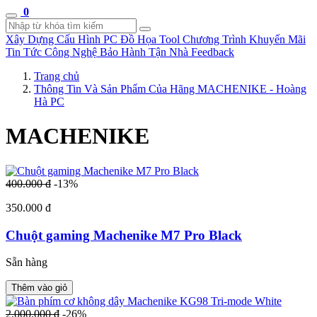
0
Xây Dựng Cấu Hình
PC Đồ Họa Tool
Chương Trình Khuyến Mãi
Tin Tức Công Nghệ
Bảo Hành Tận Nhà
Feedback
Trang chủ
Thông Tin Và Sản Phẩm Của Hãng MACHENIKE - Hoàng
Hà PC
MACHENIKE
400.000 đ
-13%
350.000 đ
Chuột gaming Machenike M7 Pro Black
Sẵn hàng
Thêm vào giỏ
2.000.000 đ
-26%