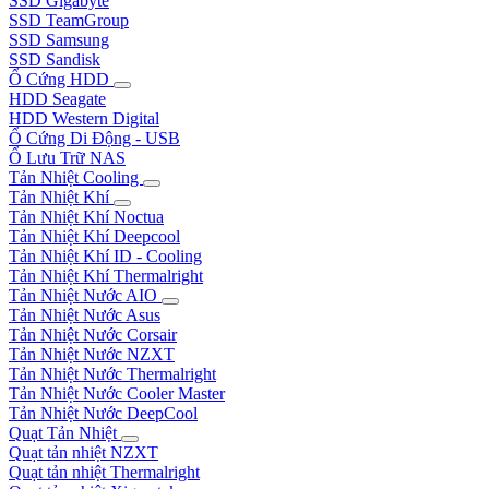
SSD Gigabyte
SSD TeamGroup
SSD Samsung
SSD Sandisk
Ổ Cứng HDD
HDD Seagate
HDD Western Digital
Ổ Cứng Di Động - USB
Ổ Lưu Trữ NAS
Tản Nhiệt Cooling
Tản Nhiệt Khí
Tản Nhiệt Khí Noctua
Tản Nhiệt Khí Deepcool
Tản Nhiệt Khí ID - Cooling
Tản Nhiệt Khí Thermalright
Tản Nhiệt Nước AIO
Tản Nhiệt Nước Asus
Tản Nhiệt Nước Corsair
Tản Nhiệt Nước NZXT
Tản Nhiệt Nước Thermalright
Tản Nhiệt Nước Cooler Master
Tản Nhiệt Nước DeepCool
Quạt Tản Nhiệt
Quạt tản nhiệt NZXT
Quạt tản nhiệt Thermalright