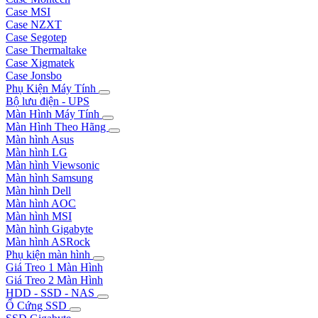
Case MSI
Case NZXT
Case Segotep
Case Thermaltake
Case Xigmatek
Case Jonsbo
Phụ Kiện Máy Tính
Bộ lưu điện - UPS
Màn Hình Máy Tính
Màn Hình Theo Hãng
Màn hình Asus
Màn hình LG
Màn hình Viewsonic
Màn hình Samsung
Màn hình Dell
Màn hình AOC
Màn hình MSI
Màn hình Gigabyte
Màn hình ASRock
Phụ kiện màn hình
Giá Treo 1 Màn Hình
Giá Treo 2 Màn Hình
HDD - SSD - NAS
Ổ Cứng SSD