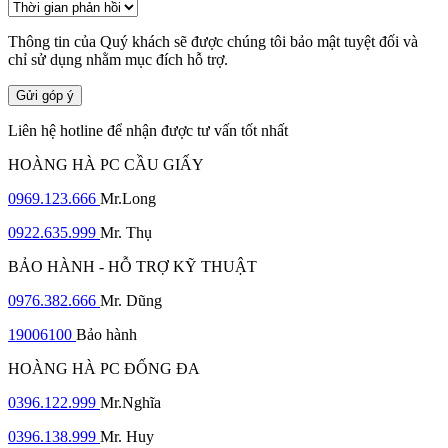
Thông tin của Quý khách sẽ được chúng tôi bảo mật tuyệt đối và
chỉ sử dụng nhằm mục đích hỗ trợ.
Gửi góp ý
Liên hệ hotline để nhận được tư vấn tốt nhất
HOÀNG HÀ PC CẦU GIẤY
0969.123.666
Mr.Long
0922.635.999
Mr. Thụ
BẢO HÀNH - HỖ TRỢ KỸ THUẬT
0976.382.666
Mr. Dũng
19006100
Bảo hành
HOÀNG HÀ PC ĐỐNG ĐA
0396.122.999
Mr.Nghĩa
0396.138.999
Mr. Huy