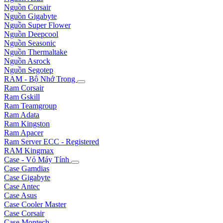
Nguồn Corsair
Nguồn Gigabyte
Nguồn Super Flower
Nguồn Deepcool
Nguồn Seasonic
Nguồn Thermaltake
Nguồn Asrock
Nguồn Segotep
RAM - Bộ Nhớ Trong
Ram Corsair
Ram Gskill
Ram Teamgroup
Ram Adata
Ram Kingston
Ram Apacer
Ram Server ECC - Registered
RAM Kingmax
Case - Vỏ Máy Tính
Case Gamdias
Case Gigabyte
Case Antec
Case Asus
Case Cooler Master
Case Corsair
Case Montech