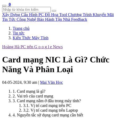
0
Xây Dựng Cấu Hình
PC Đồ Họa Tool
Chương Trình Khuyến Mãi
Tin Tức Công Nghệ
Bảo Hành Tận Nhà
Feedback
Trang chủ
Tin tức
Kiến Thức Máy Tính
Hoàng Hà PC trên
G
o
o
g
l
e
News
Card mạng NIC Là Gì? Chức
Năng Và Phân Loại
04-05-2024, 9:30 am
|
Mai Văn Học
1. Card mạng là gì?
2. Vai trò của card mạng
3. Card mạng nằm ở đâu trong máy tính?
3.1. Vị trí card mạng trên PC
3.2. Vị trí card mạng trên Laptop
4. Nguyên tắc sử dụng card mạng cần biết