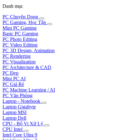
Danh mục
PC Chuyên Dụng
PC Gaming, Học Tập
Mini PC Gaming
Basic PC Gaming
PC Photo Editing
PC Video Editing
PC 3D Design, Animation
PC Rendering
PC Visualization
PC Architecture & CAD
PC Đẹp
Mini PC AI
PC Giá Rẻ
PC Machine Learning / AI
PC Văn Phòng
Laptop - Notebook
Laptop Gigabyte
Laptop MSI
Laptop Dell
CPU - Bộ Vi Xử Lý
CPU Intel
Intel Core Ultra 9