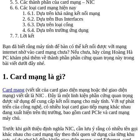
5. Các thành phần của card mạng – NIC
6. Các loại card mạng hiện nay
6.1. Dựa trên khả năng kết nối mạng
6.2. Dựa trên Bus Interfaces
6.3. Dựa trên loại cổng
6.4. Dựa trên trường ứng dụng
7. Lời kết
Bạn đã biết rằng máy tính để bàn có thể kết nối được với mạng
internet nhờ vào card mạng chưa? Nếu chưa, hãy cùng Hoàng Hà
PC khám phá thêm về thành phần phần cứng quan trọng này trong
bài viết dưới đây nhé.
1. Card mạng là gì?
Card mạng
(viết tắt của card giao diện mạng hoặc thẻ giao diện
mạng) viết tắt là NIC . Đây là một linh kiện phần cứng quan trọng
được sử dụng để cung cấp kết nối mạng cho máy tính. Với sự phát
triển của công nghệ, có nhiều loại card giao tiếp mạng khác nhau
đang xuất hiện trên thị trường, bao gồm card PCIe và card mạng
máy chủ.
Trước khi giới thiệu định nghĩa NIC, cần lưu ý rằng có nhiều tên gọi
khác nhau cho card mạng tùy theo thói quen sử dụng của từng khu
vực, ví dụ như bộ điều khiển giao diện mạng, card Ethernet, card