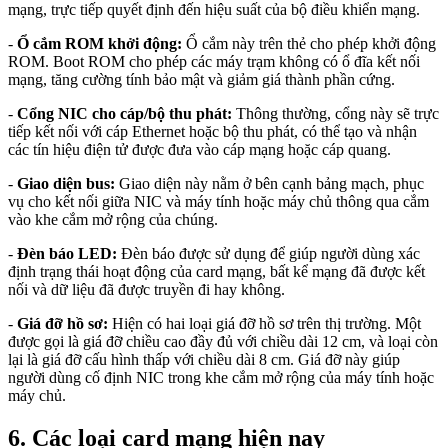
mạng, trực tiếp quyết định đến hiệu suất của bộ điều khiển mạng.
-
Ổ cắm ROM khởi động:
Ổ cắm này trên thẻ cho phép khởi động
ROM. Boot ROM cho phép các máy trạm không có ổ đĩa kết nối
mạng, tăng cường tính bảo mật và giảm giá thành phần cứng.
-
Cổng NIC cho cáp/bộ thu phát:
Thông thường, cổng này sẽ trực
tiếp kết nối với cáp Ethernet hoặc bộ thu phát, có thể tạo và nhận
các tín hiệu điện tử được đưa vào cáp mạng hoặc cáp quang.
-
Giao diện bus:
Giao diện này nằm ở bên cạnh bảng mạch, phục
vụ cho kết nối giữa NIC và máy tính hoặc máy chủ thông qua cắm
vào khe cắm mở rộng của chúng.
-
Đèn báo LED:
Đèn báo được sử dụng để giúp người dùng xác
định trạng thái hoạt động của card mạng, bất kể mạng đã được kết
nối và dữ liệu đã được truyền đi hay không.
-
Giá đỡ hồ sơ:
Hiện có hai loại giá đỡ hồ sơ trên thị trường. Một
được gọi là giá đỡ chiều cao đầy đủ với chiều dài 12 cm, và loại còn
lại là giá đỡ cấu hình thấp với chiều dài 8 cm. Giá đỡ này giúp
người dùng cố định NIC trong khe cắm mở rộng của máy tính hoặc
máy chủ.
6. Các loại card mạng hiện nay