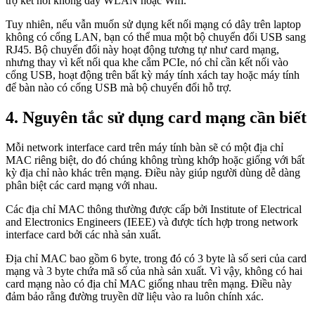
trợ kết nối không dây WLAN hoặc Wifi.
Tuy nhiên, nếu vẫn muốn sử dụng kết nối mạng có dây trên laptop
không có cổng LAN, bạn có thể mua một bộ chuyển đổi USB sang
RJ45. Bộ chuyển đổi này hoạt động tương tự như card mạng,
nhưng thay vì kết nối qua khe cắm PCIe, nó chỉ cần kết nối vào
cổng USB, hoạt động trên bất kỳ máy tính xách tay hoặc máy tính
để bàn nào có cổng USB mà bộ chuyển đổi hỗ trợ.
4. Nguyên tắc sử dụng card mạng cần biết
Mỗi network interface card trên máy tính bàn sẽ có một địa chỉ
MAC riêng biệt, do đó chúng không trùng khớp hoặc giống với bất
kỳ địa chỉ nào khác trên mạng. Điều này giúp người dùng dễ dàng
phân biệt các card mạng với nhau.
Các địa chỉ MAC thông thường được cấp bởi Institute of Electrical
and Electronics Engineers (IEEE) và được tích hợp trong network
interface card bởi các nhà sản xuất.
Địa chỉ MAC bao gồm 6 byte, trong đó có 3 byte là số seri của card
mạng và 3 byte chứa mã số của nhà sản xuất. Vì vậy, không có hai
card mạng nào có địa chỉ MAC giống nhau trên mạng. Điều này
đảm bảo rằng đường truyền dữ liệu vào ra luôn chính xác.