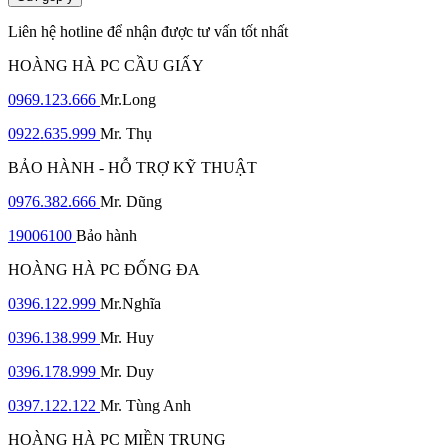
Liên hệ hotline để nhận được tư vấn tốt nhất
HOÀNG HÀ PC CẦU GIẤY
0969.123.666
Mr.Long
0922.635.999
Mr. Thụ
BẢO HÀNH - HỖ TRỢ KỸ THUẬT
0976.382.666
Mr. Dũng
19006100
Bảo hành
HOÀNG HÀ PC ĐỐNG ĐA
0396.122.999
Mr.Nghĩa
0396.138.999
Mr. Huy
0396.178.999
Mr. Duy
0397.122.122
Mr. Tùng Anh
HOÀNG HÀ PC MIỀN TRUNG