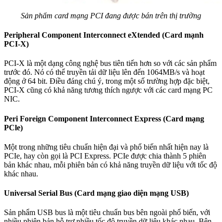
Sản phẩm card mạng PCI đang được bán trên thị trường
Peripheral Component Interconnect eXtended (Card mạnh
PCI-X)
PCI-X là một dạng công nghệ bus tiên tiến hơn so với các sản phẩm
trước đó. Nó có thể truyền tải dữ liệu lên đến 1064MB/s và hoạt
động ở 64 bit. Điều đáng chú ý, trong một số trường hợp đặc biệt,
PCI-X cũng có khả năng tương thích ngược với các card mạng PC
NIC.
Peri Foreign Component Interconnect Express (Card mạng
PCle)
Một trong những tiêu chuẩn hiện đại và phổ biến nhất hiện nay là
PCIe, hay còn gọi là PCI Express. PCIe được chia thành 5 phiên
bản khác nhau, mỗi phiên bản có khả năng truyền dữ liệu với tốc độ
khác nhau.
Universal Serial Bus (Card mạng giao diện mạng USB)
Sản phẩm USB bus là một tiêu chuẩn bus bên ngoài phổ biến, với
nhiều phiên bản hỗ trợ nhiều tốc độ truyền dữ liệu khác nhau. Bên