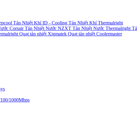
epcool
Tản Nhiệt Khí ID - Cooling
Tản Nhiệt Khí Thermalright
Nước Corsair
Tản Nhiệt Nước NZXT
Tản Nhiệt Nước Thermalright
Tả
ermalright
Quạt tản nhiệt Xigmatek
Quạt tản nhiệt Coolermaster
sys
/100/1000Mbps