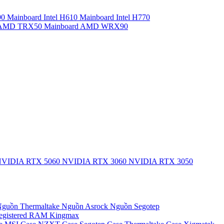
90
Mainboard Intel H610
Mainboard Intel H770
d AMD TRX50
Mainboard AMD WRX90
VIDIA RTX 5060
NVIDIA RTX 3060
NVIDIA RTX 3050
guồn Thermaltake
Nguồn Asrock
Nguồn Segotep
egistered
RAM Kingmax