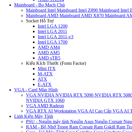
Mainboard - Bo Mạch Chủ
Mainboard Intel
Mainboard Intel Z890
Mainboard Intel
Mainboard AMD
Mainboard AMD X870
Mainboard 
Socket Hỗ Trợ
Intel LGA 1200
Intel LGA 2011
Intel LGA 2011-v3
Intel LGA 1700
AMD AM4
AMD AM5
AMD sTR5
Kiểu Kích Thước (Form Factor)
Mini ITX
M-ATX
ATX
E-ATX
VGA - Card Màn Hình
VGA NVIDIA
NVIDIA RTX 5090
NVIDIA RTX 508
NVIDIA GTX 1060
VGA AMD Radeon
VGA RTX AI Workstation
VGA AI Cao Cấp
VGA AI T
Linh Kiện Máy Tính
PSU - Nguồn máy tính
Nguồn Asus
Nguồn Corsair
Ngu
RAM - Bộ Nhớ Trong
Ram Corsair
Ram Gskill
Ram Te