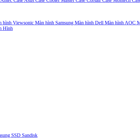
 Antec
Case Asus
Case Cooler Master
Case Corsair
Case Montech
Cas
 hình Viewsonic
Màn hình Samsung
Màn hình Dell
Màn hình AOC
M
n Hình
msung
SSD Sandisk