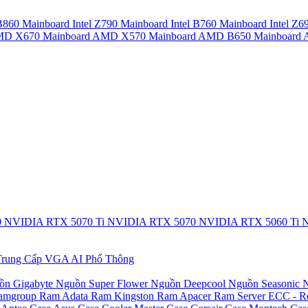
 B860
Mainboard Intel Z790
Mainboard Intel B760
Mainboard Intel Z6
AMD X670
Mainboard AMD X570
Mainboard AMD B650
Mainboar
0
NVIDIA RTX 5070 Ti
NVIDIA RTX 5070
NVIDIA RTX 5060 Ti
N
rung Cấp
VGA AI Phổ Thông
ồn Gigabyte
Nguồn Super Flower
Nguồn Deepcool
Nguồn Seasonic
N
amgroup
Ram Adata
Ram Kingston
Ram Apacer
Ram Server ECC - R