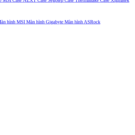
e MSI
Case NZXT
Case Segotep
Case Thermaltake
Case Xigmatek
àn hình MSI
Màn hình Gigabyte
Màn hình ASRock