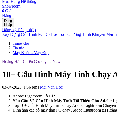
Mua Hàng
Hệ thống
Showroom
0
Giỏ
Hàng
Đăng
Nhập
Đăng ký
Đăng nhập
Xây Dựng Cấu Hình
PC Đồ Họa Tool
Chương Trình Khuyến Mãi
T
Trang chủ
Tin tức
Máy Khỏe - Máy Đẹp
Hoàng Hà PC trên
G
o
o
g
l
e
News
10+ Cấu Hình Máy Tính Chạy 
03-04-2023, 1:56 pm
|
Mai Văn Học
Adobe Lightroom Là Gì?
Yêu Cầu Về Cấu Hình Máy Tính Tối Thiểu Cho Adobe L
Top 10+ Cấu Hình Máy Tính Chạy Adobe Lightroom Chuyên
Hình ảnh các bộ máy tính PC chạy Adobe Lightroom tại Hoà