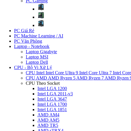
PC Gaming
PC Giá Rẻ
PC Machine Learning / AI
PC Văn Phòng
Laptop - Notebook
Laptop Gigabyte
Laptop MSI
Laptop Dell
CPU - Bộ Vi Xử Lý
CPU Intel
Intel Core Ultra 9
Intel Core Ultra 7
Intel Cor
CPU AMD
AMD Ryzen 5
AMD Ryzen 7
AMD Ryzen 
CPU Theo Socket
Intel LGA 1200
Intel LGA 2011-v3
Intel LGA 3647
Intel LGA 1700
Intel LGA 1851
AMD AM4
AMD AM5
AMD TR5
AMD sTRX4