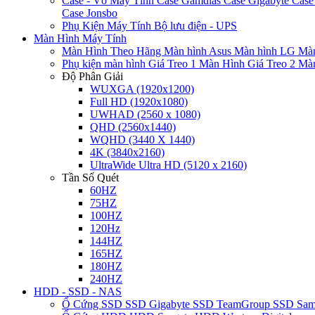
Case - Vỏ Máy Tính
Case Gamdias
Case Gigabyte
Case
Case Jonsbo
Phụ Kiện Máy Tính
Bộ lưu điện - UPS
Màn Hình Máy Tính
Màn Hình Theo Hãng
Màn hình Asus
Màn hình LG
Màn
Phụ kiện màn hình
Giá Treo 1 Màn Hình
Giá Treo 2 Mà
Độ Phân Giải
WUXGA (1920x1200)
Full HD (1920x1080)
UWHAD (2560 x 1080)
QHD (2560x1440)
WQHD (3440 X 1440)
4K (3840x2160)
UltraWide Ultra HD (5120 x 2160)
Tần Số Quét
60HZ
75HZ
100HZ
120Hz
144HZ
165HZ
180HZ
240HZ
HDD - SSD - NAS
Ổ Cứng SSD
SSD Gigabyte
SSD TeamGroup
SSD Sa