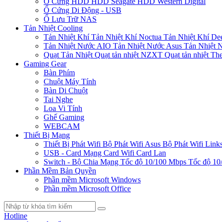
Ổ Cứng HDD
HDD Seagate
HDD Western Digital
Ổ Cứng Di Động - USB
Ổ Lưu Trữ NAS
Tản Nhiệt Cooling
Tản Nhiệt Khí
Tản Nhiệt Khí Noctua
Tản Nhiệt Khí De
Tản Nhiệt Nước AIO
Tản Nhiệt Nước Asus
Tản Nhiệt 
Quạt Tản Nhiệt
Quạt tản nhiệt NZXT
Quạt tản nhiệt Th
Gaming Gear
Bàn Phím
Chuột Máy Tính
Bàn Di Chuột
Tai Nghe
Loa Vi Tính
Ghế Gaming
WEBCAM
Thiết Bị Mạng
Thiết Bị Phát Wifi
Bộ Phát Wifi Asus
Bộ Phát Wifi Link
USB - Card Mạng
Card Wifi
Card Lan
Switch - Bộ Chia Mạng
Tốc độ 10/100 Mbps
Tốc độ 10
Phần Mềm Bản Quyền
Phần mềm Microsoft Windows
Phần mềm Microsoft Office
Hotline