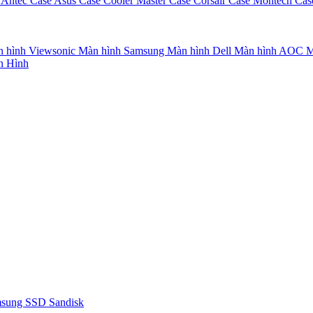
 Antec
Case Asus
Case Cooler Master
Case Corsair
Case Montech
Cas
 hình Viewsonic
Màn hình Samsung
Màn hình Dell
Màn hình AOC
M
n Hình
msung
SSD Sandisk