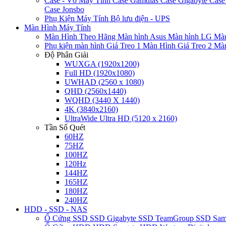
Case - Vỏ Máy Tính
Case Gamdias
Case Gigabyte
Case
Case Jonsbo
Phụ Kiện Máy Tính
Bộ lưu điện - UPS
Màn Hình Máy Tính
Màn Hình Theo Hãng
Màn hình Asus
Màn hình LG
Màn
Phụ kiện màn hình
Giá Treo 1 Màn Hình
Giá Treo 2 Mà
Độ Phân Giải
WUXGA (1920x1200)
Full HD (1920x1080)
UWHAD (2560 x 1080)
QHD (2560x1440)
WQHD (3440 X 1440)
4K (3840x2160)
UltraWide Ultra HD (5120 x 2160)
Tần Số Quét
60HZ
75HZ
100HZ
120Hz
144HZ
165HZ
180HZ
240HZ
HDD - SSD - NAS
Ổ Cứng SSD
SSD Gigabyte
SSD TeamGroup
SSD Sa