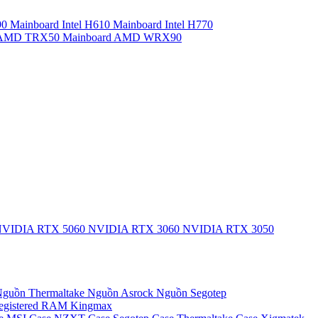
90
Mainboard Intel H610
Mainboard Intel H770
d AMD TRX50
Mainboard AMD WRX90
VIDIA RTX 5060
NVIDIA RTX 3060
NVIDIA RTX 3050
guồn Thermaltake
Nguồn Asrock
Nguồn Segotep
egistered
RAM Kingmax