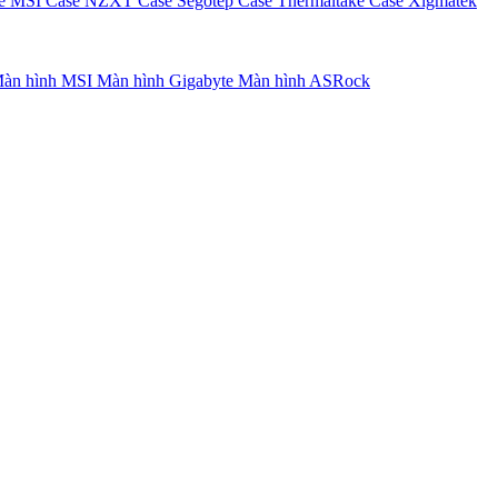
e MSI
Case NZXT
Case Segotep
Case Thermaltake
Case Xigmatek
àn hình MSI
Màn hình Gigabyte
Màn hình ASRock