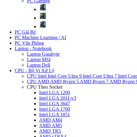
PC Gaming
PC Giá Rẻ
PC Machine Learning / AI
PC Văn Phòng
Laptop - Notebook
Laptop Gigabyte
Laptop MSI
Laptop Dell
CPU - Bộ Vi Xử Lý
CPU Intel
Intel Core Ultra 9
Intel Core Ultra 7
Intel Cor
CPU AMD
AMD Ryzen 5
AMD Ryzen 7
AMD Ryzen 
CPU Theo Socket
Intel LGA 1200
Intel LGA 2011-v3
Intel LGA 3647
Intel LGA 1700
Intel LGA 1851
AMD AM4
AMD AM5
AMD TR5
AMD sTRX4