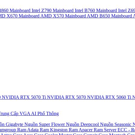
 B860
Mainboard Intel Z790
Mainboard Intel B760
Mainboard Intel Z6
AMD X670
Mainboard AMD X570
Mainboard AMD B650
Mainboar
0
NVIDIA RTX 5070 Ti
NVIDIA RTX 5070
NVIDIA RTX 5060 Ti
N
rung Cấp
VGA AI Phổ Thông
ồn Gigabyte
Nguồn Super Flower
Nguồn Deepcool
Nguồn Seasonic
N
amgroup
Ram Adata
Ram Kingston
Ram Apacer
Ram Server ECC - R