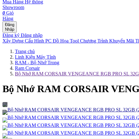
Mua Hàng
Hệ thống
Showroom
0
Giỏ
Hàng
Đăng
Nhập
Đăng ký
Đăng nhập
Xây Dựng Cấu Hình
PC Đồ Họa Tool
Chương Trình Khuyến Mãi
T
Trang chủ
Linh Kiện Máy Tính
RAM - Bộ Nhớ Trong
Ram Corsair
Bộ Nhớ RAM CORSAIR VENGEANCE RGB PRO SL 32GB 
Bộ Nhớ RAM CORSAIR VENGE