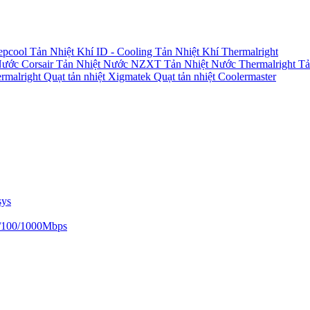
epcool
Tản Nhiệt Khí ID - Cooling
Tản Nhiệt Khí Thermalright
Nước Corsair
Tản Nhiệt Nước NZXT
Tản Nhiệt Nước Thermalright
Tả
ermalright
Quạt tản nhiệt Xigmatek
Quạt tản nhiệt Coolermaster
sys
/100/1000Mbps