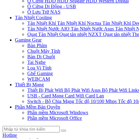
Ổ Cứng HDD
HDD Seagate
HDD Western Digital
Ổ Cứng Di Động - USB
Ổ Lưu Trữ NAS
Tản Nhiệt Cooling
Tản Nhiệt Khí
Tản Nhiệt Khí Noctua
Tản Nhiệt Khí De
Tản Nhiệt Nước AIO
Tản Nhiệt Nước Asus
Tản Nhiệt 
Quạt Tản Nhiệt
Quạt tản nhiệt NZXT
Quạt tản nhiệt Th
Gaming Gear
Bàn Phím
Chuột Máy Tính
Bàn Di Chuột
Tai Nghe
Loa Vi Tính
Ghế Gaming
WEBCAM
Thiết Bị Mạng
Thiết Bị Phát Wifi
Bộ Phát Wifi Asus
Bộ Phát Wifi Link
USB - Card Mạng
Card Wifi
Card Lan
Switch - Bộ Chia Mạng
Tốc độ 10/100 Mbps
Tốc độ 10
Phần Mềm Bản Quyền
Phần mềm Microsoft Windows
Phần mềm Microsoft Office
Hotline