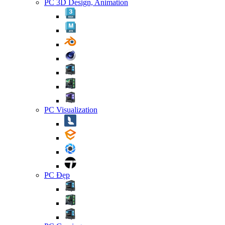
PC 3D Design, Animation
PC Visualization
PC Đẹp