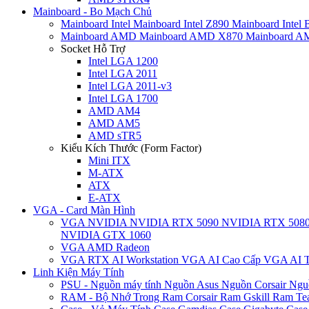
Mainboard - Bo Mạch Chủ
Mainboard Intel
Mainboard Intel Z890
Mainboard Intel
Mainboard AMD
Mainboard AMD X870
Mainboard 
Socket Hỗ Trợ
Intel LGA 1200
Intel LGA 2011
Intel LGA 2011-v3
Intel LGA 1700
AMD AM4
AMD AM5
AMD sTR5
Kiểu Kích Thước (Form Factor)
Mini ITX
M-ATX
ATX
E-ATX
VGA - Card Màn Hình
VGA NVIDIA
NVIDIA RTX 5090
NVIDIA RTX 508
NVIDIA GTX 1060
VGA AMD Radeon
VGA RTX AI Workstation
VGA AI Cao Cấp
VGA AI T
Linh Kiện Máy Tính
PSU - Nguồn máy tính
Nguồn Asus
Nguồn Corsair
Ngu
RAM - Bộ Nhớ Trong
Ram Corsair
Ram Gskill
Ram Te