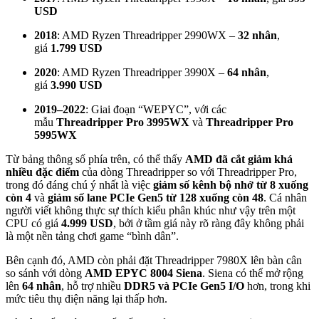
USD
2018
: AMD Ryzen Threadripper 2990WX –
32 nhân
,
giá
1.799 USD
2020
: AMD Ryzen Threadripper 3990X –
64 nhân
,
giá
3.990 USD
2019–2022
: Giai đoạn “WEPYC”, với các
mẫu
Threadripper Pro 3995WX
và
Threadripper Pro
5995WX
Từ bảng thông số phía trên, có thể thấy
AMD đã cắt giảm khá
nhiều đặc điểm
của dòng Threadripper so với Threadripper Pro,
trong đó đáng chú ý nhất là việc
giảm số kênh bộ nhớ từ 8 xuống
còn 4
và
giảm số lane PCIe Gen5 từ 128 xuống còn 48
. Cá nhân
người viết không thực sự thích kiểu phân khúc như vậy trên một
CPU có giá
4.999 USD
, bởi ở tầm giá này rõ ràng đây không phải
là một nền tảng chơi game “bình dân”.
Bên cạnh đó, AMD còn phải đặt Threadripper 7980X lên bàn cân
so sánh với dòng
AMD EPYC 8004 Siena
. Siena có thể mở rộng
lên
64 nhân
, hỗ trợ nhiều
DDR5 và PCIe Gen5 I/O
hơn, trong khi
mức tiêu thụ điện năng lại thấp hơn.