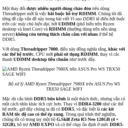
Một thay đổi
được nhiều người dùng chào đón
trên dòng
Threadripper mới là việc
bắt buộc hỗ trợ RDIMM
. Chúng tôi đã
từng đề cập vấn đề này trong bài viết
Vì sao DDR5 là điều bắt buộc
trên các máy chủ hiện đại
, bởi
UDIMM
(phổ biến trên Ryzen
desktop và Intel Core) và
RDIMM
(thường dùng trên nền tảng
server)
không còn tương thích chân cắm với nhau
ở thế hệ
DDR5.
Với dòng
Threadripper 7000
, điều này đồng nghĩa rằng,
khác với
các thế hệ trước
, CPU mới
phải sử dụng RDIMM
, thay vì các
thanh
UDIMM desktop tiêu chuẩn
như trước đây.
Bộ xử lý AMD Ryzen Threadripper 7980X trên ASUS Pro WS
TRX50 SAGE WIFI
Mặc dù cấu hình
DDR5 bốn kênh
là một thách thức, nhưng vẫn có
một cách nhìn khác tích cực hơn. Thay vì
DDR4-3200
như các thế
hệ trước, giờ đây chúng ta đã có
DDR5
, và đặc biệt là
các kit
RAM tốc độ cao có thể ép xung
. Trong quá trình thử nghiệm,
chúng tôi có trong tay một bộ
G.Skill Zeta R5 Neo 128GB (4 ×
32GB)
, hỗ trợ
AMD EXPO
và có thể chạy ổn định ở mức
DDR5-