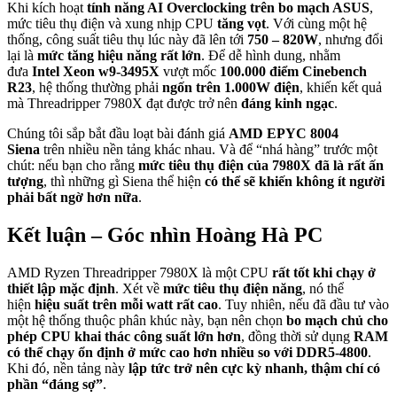
Khi kích hoạt
tính năng AI Overclocking trên bo mạch ASUS
,
mức tiêu thụ điện và xung nhịp CPU
tăng vọt
. Với cùng một hệ
thống, công suất tiêu thụ lúc này đã lên tới
750 – 820W
, nhưng đổi
lại là
mức tăng hiệu năng rất lớn
. Để dễ hình dung, nhằm
đưa
Intel Xeon w9-3495X
vượt mốc
100.000 điểm Cinebench
R23
, hệ thống thường phải
ngốn trên 1.000W điện
, khiến kết quả
mà Threadripper 7980X đạt được trở nên
đáng kinh ngạc
.
Chúng tôi sắp bắt đầu loạt bài đánh giá
AMD EPYC 8004
Siena
trên nhiều nền tảng khác nhau. Và để “nhá hàng” trước một
chút: nếu bạn cho rằng
mức tiêu thụ điện của 7980X đã là rất ấn
tượng
, thì những gì Siena thể hiện
có thể sẽ khiến không ít người
phải bất ngờ hơn nữa
.
Kết luận – Góc nhìn Hoàng Hà PC
AMD Ryzen Threadripper 7980X là một CPU
rất tốt khi chạy ở
thiết lập mặc định
. Xét về
mức tiêu thụ điện năng
, nó thể
hiện
hiệu suất trên mỗi watt rất cao
. Tuy nhiên, nếu đã đầu tư vào
một hệ thống thuộc phân khúc này, bạn nên chọn
bo mạch chủ cho
phép CPU khai thác công suất lớn hơn
, đồng thời sử dụng
RAM
có thể chạy ổn định ở mức cao hơn nhiều so với DDR5-4800
.
Khi đó, nền tảng này
lập tức trở nên cực kỳ nhanh, thậm chí có
phần “đáng sợ”
.