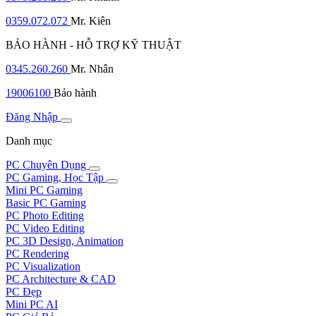
0359.072.072
Mr. Kiên
BẢO HÀNH - HỖ TRỢ KỸ THUẬT
0345.260.260
Mr. Nhân
19006100
Bảo hành
Đăng Nhập
Danh mục
PC Chuyên Dụng
PC Gaming, Học Tập
Mini PC Gaming
Basic PC Gaming
PC Photo Editing
PC Video Editing
PC 3D Design, Animation
PC Rendering
PC Visualization
PC Architecture & CAD
PC Đẹp
Mini PC AI