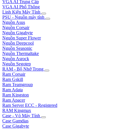
VGA AI Trung Cấp
VGA AI Phổ Thông
Linh Kiện Máy Tính
PSU - Nguồn máy tính
Nguồn Asus
Nguồn Corsair
Nguồn Gigabyte
Nguồn Super Flower
Nguồn Deepcool
Nguồn Seasonic
Nguồn Thermaltake
Nguồn Asrock
Nguồn Segotep
RAM - Bộ Nhớ Trong
Ram Corsair
Ram Gskill
Ram Teamgroup
Ram Adata
Ram Kingston
Ram Apacer
Ram Server ECC - Registered
RAM Kingmax
Case - Vỏ Máy Tính
Case Gamdias
Case Gigabyte