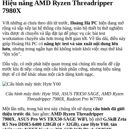
Hiệu năng AMD Ryzen Threadripper
7980X
Với những ai chưa theo dõi từ trước,
Hoàng Hà PC
hiện đang mở
rộng và sắp xếp lại hệ thống cửa hàng, toàn bộ thiết bị thử nghiệm
vừa được di chuyển và lắp đặt lại để phục vụ các bài test
workstation chuyên sâu hơn trong thời gian tới. Về lâu dài, điều này
giúp Hoàng Hà PC có
năng lực test và sản xuất nội dung lớn
hơn
, nhưng trong ngắn hạn thì không tránh khỏi việc mọi thứ khá
“lộn xộn”.
Dẫu vậy, có một phát hiện quan trọng mà chúng tôi muốn đề cập
trước khi đi tiếp: cùng một cấu hình phần cứng, nhưng hiệu năng
thực tế có thể khác nhau một cách đáng kinh ngạc.
Cấu hình máy tính: Hyte Y60, ASUS TRX50 SAGE, AMD Ryzen
Threadripper 7980X, Radeon Pro W7700
Một lần nữa, trong bài test này chúng tôi sử dụng
cấu hình đã giới
thiệu trước đó
, bao gồm:
AMD Ryzen Threadripper
7980X
,
ASUS Pro WS TRX50-SAGE WiFi
, bộ nhớ
G.Skill Zeta
R5 Neo DDR5-6400 128GB (4 × 32GB)
,
case Hyte Y60
,
tản