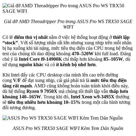
Giá đỡ AMD Threadripper Pro trong ASUS Pro WS TRX50 SAGE
WIFI
Có lẽ
điểm thú vị nhất
nằm ở việc hệ thống hoạt động ở
thiết lập
“stock”
. Với số lượng nhân rất lớn nhưng xung nhịp trên mỗi nhân
bị hạ xuống khi tải nặng, mức tiêu thụ điện của CPU trong hệ thống
test của chúng tôi dao động khoảng
470–520W
khi full load. Đáng
chú ý là
Intel Core i9-14900K
chỉ thấp hơn khoảng
85–105W
, dù
sử dụng
nguồn khác
và có
ít kênh bộ nhớ hơn
.
Khi Intel đẩy các CPU desktop của mình lên cao trên đường
cong
V/F
để đạt xung nhịp, cái giá phải trả là
mức tiêu thụ điện
tăng rất mạnh
. AMD cũng không hoàn toàn tránh khỏi điều này,
dù hệ thống
Ryzen 9 7950X
mà chúng tôi thiết lập vẫn
thấp hơn
khoảng 140–165W
. Trong khi đó,
Intel Xeon w9-3495X
thường
sẽ
tiêu thụ nhiều hơn khoảng 10–15%
trong một cấu hình tương
đối tương đương.
ASUS Pro WS TRX50 SAGE WIFI Kèm Tem Dán Nguồn