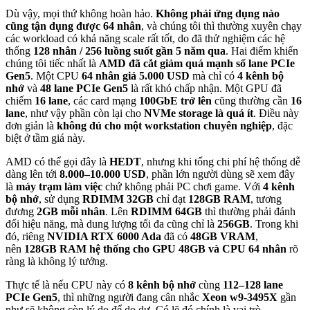
Dù vậy, mọi thứ không hoàn hảo.
Không phải ứng dụng nào
cũng tận dụng được 64 nhân
, và chúng tôi thì thường xuyên chạy
các workload có khả năng scale rất tốt, do đã thử nghiệm các hệ
thống
128 nhân / 256 luồng suốt gần 5 năm qua
. Hai điểm khiến
chúng tôi tiếc nhất là
AMD đã cắt giảm quá mạnh số lane PCIe
Gen5
. Một CPU
64 nhân giá 5.000 USD
mà chỉ có
4 kênh bộ
nhớ
và
48 lane PCIe Gen5
là rất khó chấp nhận. Một GPU đã
chiếm
16 lane
, các card mạng
100GbE trở lên
cũng thường cần
16
lane
, như vậy phần còn lại cho
NVMe storage là quá ít
. Điều này
đơn giản là
không đủ cho một workstation chuyên nghiệp
, đặc
biệt ở tầm giá này.
AMD có thể gọi đây là
HEDT
, nhưng khi tổng chi phí hệ thống dễ
dàng lên tới
8.000–10.000 USD
, phần lớn người dùng sẽ xem đây
là
máy trạm làm việc
chứ không phải PC chơi game. Với
4 kênh
bộ nhớ
, sử dụng
RDIMM 32GB
chỉ đạt
128GB RAM
, tương
đương
2GB mỗi nhân
. Lên
RDIMM 64GB
thì thường phải đánh
đổi hiệu năng, mà dung lượng tối đa cũng chỉ là
256GB
. Trong khi
đó, riêng
NVIDIA RTX 6000 Ada
đã có
48GB VRAM
,
nên
128GB RAM hệ thống cho GPU 48GB và CPU 64 nhân
rõ
ràng là không lý tưởng.
Thực tế là nếu CPU này có
8 kênh bộ nhớ
cùng
112–128 lane
PCIe Gen5
, thì những người đang cân nhắc
Xeon w9-3495X
gần
như sẽ không còn lý do để do dự. Có lẽ đó chính là vai trò