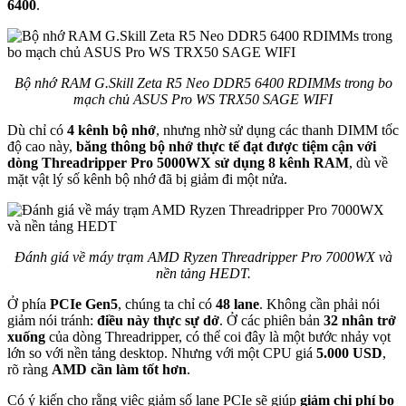
6400
.
Bộ nhớ RAM G.Skill Zeta R5 Neo DDR5 6400 RDIMMs trong bo
mạch chủ ASUS Pro WS TRX50 SAGE WIFI
Dù chỉ có
4 kênh bộ nhớ
, nhưng nhờ sử dụng các thanh DIMM tốc
độ cao này,
băng thông bộ nhớ thực tế đạt được tiệm cận với
dòng Threadripper Pro 5000WX sử dụng 8 kênh RAM
, dù về
mặt vật lý số kênh bộ nhớ đã bị giảm đi một nửa.
Đánh giá về máy trạm AMD Ryzen Threadripper Pro 7000WX và
nền tảng HEDT.
Ở phía
PCIe Gen5
, chúng ta chỉ có
48 lane
. Không cần phải nói
giảm nói tránh:
điều này thực sự dở
. Ở các phiên bản
32 nhân trở
xuống
của dòng Threadripper, có thể coi đây là một bước nhảy vọt
lớn so với nền tảng desktop. Nhưng với một CPU giá
5.000 USD
,
rõ ràng
AMD cần làm tốt hơn
.
Có ý kiến cho rằng việc giảm số lane PCIe sẽ giúp
giảm chi phí bo