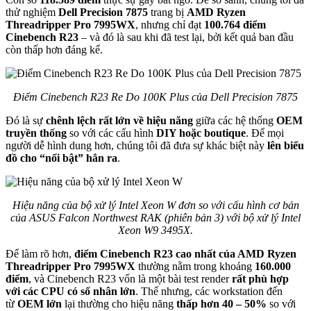
thử nghiệm
Dell Precision 7875
trang bị
AMD Ryzen
Threadripper Pro 7995WX
, nhưng chỉ đạt
100.764 điểm
Cinebench R23
– và đó là sau khi đã test lại, bởi kết quả ban đầu
còn thấp hơn đáng kể.
Điểm Cinebench R23 Re Do 100K Plus của Dell Precision 7875
Đó là sự
chênh lệch rất lớn về hiệu năng
giữa các hệ thống
OEM
truyền thống
so với các cấu hình
DIY hoặc boutique
. Để mọi
người dễ hình dung hơn, chúng tôi đã đưa sự khác biệt này
lên biểu
đồ cho “nổi bật” hẳn ra
.
Hiệu năng của bộ xử lý Intel Xeon W đơn so với cấu hình cơ bản
của ASUS Falcon Northwest RAK (phiên bản 3) với bộ xử lý Intel
Xeon W9 3495X.
Để làm rõ hơn,
điểm Cinebench R23 cao nhất của AMD Ryzen
Threadripper Pro 7995WX
thường nằm trong khoảng
160.000
điểm
, và Cinebench R23 vốn là một bài test render
rất phù hợp
với các CPU có số nhân lớn
. Thế nhưng, các workstation đến
từ
OEM lớn
lại thường cho hiệu năng
thấp hơn 40 – 50%
so với