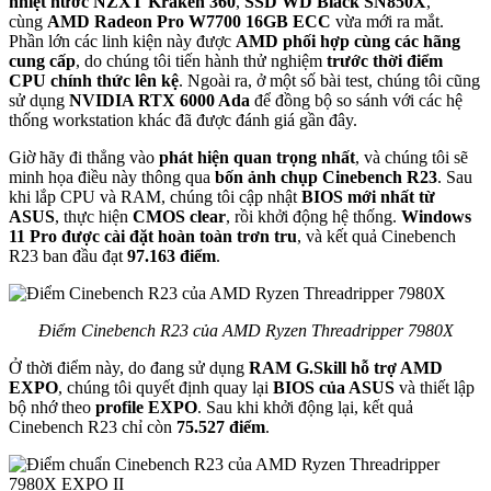
nhiệt nước NZXT Kraken 360
,
SSD WD Black SN850X
,
cùng
AMD Radeon Pro W7700 16GB ECC
vừa mới ra mắt.
Phần lớn các linh kiện này được
AMD phối hợp cùng các hãng
cung cấp
, do chúng tôi tiến hành thử nghiệm
trước thời điểm
CPU chính thức lên kệ
. Ngoài ra, ở một số bài test, chúng tôi cũng
sử dụng
NVIDIA RTX 6000 Ada
để đồng bộ so sánh với các hệ
thống workstation khác đã được đánh giá gần đây.
Giờ hãy đi thẳng vào
phát hiện quan trọng nhất
, và chúng tôi sẽ
minh họa điều này thông qua
bốn ảnh chụp Cinebench R23
. Sau
khi lắp CPU và RAM, chúng tôi cập nhật
BIOS mới nhất từ
ASUS
, thực hiện
CMOS clear
, rồi khởi động hệ thống.
Windows
11 Pro được cài đặt hoàn toàn trơn tru
, và kết quả Cinebench
R23 ban đầu đạt
97.163 điểm
.
Điểm Cinebench R23 của AMD Ryzen Threadripper 7980X
Ở thời điểm này, do đang sử dụng
RAM G.Skill hỗ trợ AMD
EXPO
, chúng tôi quyết định quay lại
BIOS của ASUS
và thiết lập
bộ nhớ theo
profile EXPO
. Sau khi khởi động lại, kết quả
Cinebench R23 chỉ còn
75.527 điểm
.