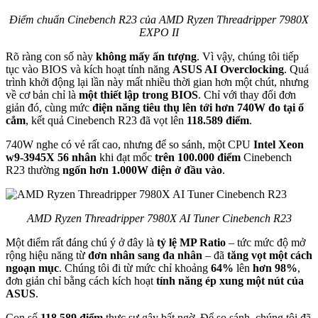
Điểm chuẩn Cinebench R23 của AMD Ryzen Threadripper 7980X
EXPO II
Rõ ràng con số này
không mấy ấn tượng
. Vì vậy, chúng tôi tiếp
tục vào BIOS và kích hoạt tính năng
ASUS AI Overclocking
. Quá
trình khởi động lại lần này mất nhiều thời gian hơn một chút, nhưng
về cơ bản chỉ là
một thiết lập trong BIOS
. Chỉ với thay đổi đơn
giản đó, cùng mức
điện năng tiêu thụ lên tới hơn 740W đo tại ổ
cắm
, kết quả Cinebench R23 đã vọt lên
118.589 điểm
.
740W nghe có vẻ rất cao, nhưng để so sánh, một CPU
Intel Xeon
w9-3945X 56 nhân
khi đạt mốc
trên 100.000 điểm
Cinebench
R23 thường
ngốn hơn 1.000W điện ở đầu vào
.
AMD Ryzen Threadripper 7980X AI Tuner Cinebench R23
Một điểm rất đáng chú ý ở đây là
tỷ lệ MP Ratio
– tức mức độ mở
rộng hiệu năng từ
đơn nhân sang đa nhân
– đã
tăng vọt một cách
ngoạn mục
. Chúng tôi đi từ mức chỉ khoảng
64%
lên
hơn 98%
,
đơn giản chỉ bằng cách kích hoạt
tính năng ép xung một nút của
ASUS
.
Con số
118.589 điểm
thực sự gây bất ngờ. Để so sánh, chúng tôi đã