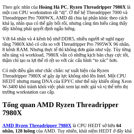
Theo góc nhìn của
Hoàng Hà PC
,
Ryzen Threadripper 7980X
là
một con CPU workstation rất “dị”. Ở thế hệ Threadripper 7000 và
Threadripper Pro 7000WX, AMD đã chia lại phân khúc theo cách
khá lạ, nhìn qua có thể gây bối rối, nhưng càng tìm hiểu càng thấy
đây không phải quyết định ngẫu hứng.
Với 64 nhân và 4 kênh bộ nhớ DDR5, nhiều người sẽ nghĩ ngay
rằng 7980X khó có cửa so với Threadripper Pro 7995WX 96 nhân,
8 kênh RAM. Nhưng thực tế thì không đơn giản như vậy. Tùy từng
nền tảng và workload, 7980X vẫn có những kịch bản chạy cực tốt,
thậm chí tạo ra lợi thế rõ rệt so với các cấu hình “to xác” hơn.
Có một điều gần như chắc chắn: sự xuất hiện của Ryzen
Threadripper 7980X sẽ gây áp lực không nhỏ lên Intel. Một CPU
HEDT nhưng mang DNA của EPYC như thế này khiến dòng Xeon
W-3400 khó tránh khỏi việc phải xem lại mức giá và vị thế trên thị
trường workstation cao cấp.
Tổng quan AMD Ryzen Threadripper
7980X
AMD Ryzen Threadripper 7980X
là CPU HEDT sở hữu
64
nhân, 128 luồng
của AMD. Tuy nhiên, khái niệm HEDT ở đây khá