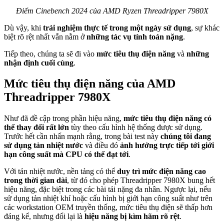
Điểm Cinebench 2024 của AMD Ryzen Threadripper 7980X
Dù vậy, khi
trải nghiệm thực tế trong một ngày sử dụng
, sự khác
biệt rõ rệt nhất vẫn nằm ở
những tác vụ tính toán nặng
.
Tiếp theo, chúng ta sẽ đi vào
mức tiêu thụ điện năng
và
những
nhận định cuối cùng
.
Mức tiêu thụ điện năng của AMD
Threadripper 7980X
Như đã đề cập trong phần hiệu năng,
mức tiêu thụ điện năng có
thể thay đổi rất lớn
tùy theo cấu hình hệ thống được sử dụng.
Trước hết cần nhấn mạnh rằng, trong bài test này
chúng tôi đang
sử dụng tản nhiệt nước
và điều đó
ảnh hưởng trực tiếp tới giới
hạn công suất mà CPU có thể đạt tới
.
Với tản nhiệt nước, nền tảng có thể
duy trì mức điện năng cao
trong thời gian dài
, từ đó cho phép Threadripper 7980X bung hết
hiệu năng, đặc biệt trong các bài tải nặng đa nhân. Ngược lại, nếu
sử dụng tản nhiệt khí hoặc cấu hình bị giới hạn công suất như trên
các workstation OEM truyền thống, mức tiêu thụ điện sẽ thấp hơn
đáng kể, nhưng đổi lại là
hiệu năng bị kìm hãm rõ rệt
.