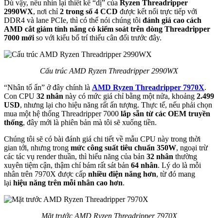
Dù vậy, nếu nhìn lại thiết kế “dị” của
Ryzen Threadripper
2990WX
, nơi chỉ
2 trong số 4 CCD
được kết nối trực tiếp với
DDR4 và lane PCIe, thì có thể nói chúng tôi
đánh giá cao cách
AMD cắt giảm tính năng có kiểm soát trên dòng Threadripper
7000 mới
so với kiểu bố trí thiếu cân đối trước đây.
Cấu trúc AMD Ryzen Threadripper 2990WX
“Nhân tố ẩn” ở đây chính là
AMD Ryzen Threadripper 7970X
.
Con CPU
32 nhân
này có mức giá chỉ bằng một nửa, khoảng
2.499
USD
, nhưng lại cho hiệu năng rất ấn tượng. Thực tế, nếu phải chọn
mua một hệ thống Threadripper 7000
lắp sẵn từ các OEM truyền
thống
, đây mới là phiên bản mà tôi sẽ xuống tiền.
Chúng tôi sẽ có bài đánh giá chi tiết về mẫu CPU này trong thời
gian tới, nhưng trong
mức công suất tiêu chuẩn 350W
, ngoại trừ
các tác vụ render thuần, thì hiểu năng của bản
32 nhân
thường
xuyên tiệm cận, thậm chí bám rất sát bản
64 nhân
. Lý do là mỗi
nhân trên 7970X được cấp
nhiều điện năng hơn
, từ đó mang
lại
hiệu năng trên mỗi nhân cao hơn
.
Mặt trước AMD Ryzen Threadripper 7970X