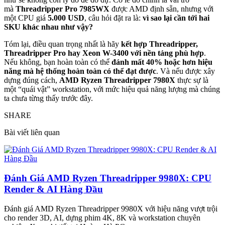
mà
Threadripper Pro 7985WX
được AMD định sẵn, nhưng với
một CPU giá
5.000 USD
, câu hỏi đặt ra là:
vì sao lại cần tới hai
SKU khác nhau như vậy?
Tóm lại, điều quan trọng nhất là hãy
kết hợp Threadripper,
Threadripper Pro hay Xeon W-3400 với nền tảng phù hợp
.
Nếu không, bạn hoàn toàn có thể
đánh mất 40% hoặc hơn hiệu
năng mà hệ thống hoàn toàn có thể đạt được
. Và nếu được xây
dựng đúng cách,
AMD Ryzen Threadripper 7980X
thực sự là
một “quái vật” workstation, với mức hiệu quả năng lượng mà chúng
ta chưa từng thấy trước đây.
SHARE
Bài viết liên quan
Đánh Giá AMD Ryzen Threadripper 9980X: CPU
Render & AI Hàng Đầu
Đánh giá AMD Ryzen Threadripper 9980X với hiệu năng vượt trội
cho render 3D, AI, dựng phim 4K, 8K và workstation chuyên