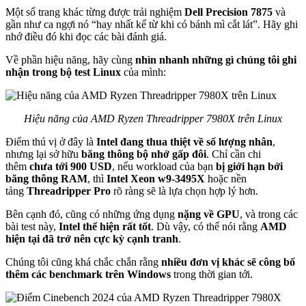
Một số trang khác từng được trải nghiệm
Dell Precision 7875
và
gần như ca ngợi nó “hay nhất kể từ khi có bánh mì cắt lát”. Hãy ghi
nhớ điều đó khi đọc các bài đánh giá.
Về phần hiệu năng, hãy cùng
nhìn nhanh những gì chúng tôi ghi
nhận trong bộ test Linux
của mình:
Hiệu năng của AMD Ryzen Threadripper 7980X trên Linux
Điểm thú vị ở đây là
Intel đang thua thiệt về số lượng nhân
,
nhưng lại sở hữu
băng thông bộ nhớ gấp đôi
. Chỉ cần chi
thêm
chưa tới 900 USD
, nếu workload của bạn
bị giới hạn bởi
băng thông RAM
, thì
Intel Xeon w9-3495X
hoặc nền
tảng
Threadripper Pro
rõ ràng sẽ là lựa chọn hợp lý hơn.
Bên cạnh đó, cũng có những ứng dụng
nặng về GPU
, và trong các
bài test này,
Intel thể hiện rất tốt
. Dù vậy, có thể nói rằng
AMD
hiện tại đã trở nên cực kỳ cạnh tranh
.
Chúng tôi cũng khá chắc chắn rằng
nhiều đơn vị khác sẽ công bố
thêm các benchmark trên Windows
trong thời gian tới.