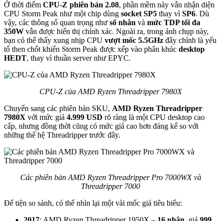
Ở thời điểm
CPU-Z phiên bản 2.08
, phần mềm này vẫn nhận diện
CPU Storm Peak như một chip dùng
socket SP5
thay vì
SP6
. Dù
vậy, các thông số quan trọng như
số nhân
và
mức TDP tối đa
350W
vẫn được hiển thị chính xác. Ngoài ra, trong ảnh chụp này,
bạn có thể thấy xung nhịp CPU
vượt mốc 5.5GHz
đây chính là yếu
tố then chốt khiến Storm Peak được xếp vào phân khúc
desktop
HEDT
, thay vì thuần server như EPYC.
CPU-Z của AMD Ryzen Threadripper 7980X
Chuyển sang các phiên bản SKU,
AMD Ryzen Threadripper
7980X
với mức giá
4.999 USD
rõ ràng là một CPU desktop cao
cấp, nhưng đồng thời cũng có mức giá cao hơn đáng kể so với
những thế hệ Threadripper trước đây.
Các phiên bản AMD Ryzen Threadripper Pro 7000WX và
Threadripper 7000
Để tiện so sánh, có thể nhìn lại một vài mốc giá tiêu biểu:
2017
: AMD Ryzen Threadripper 1950X –
16 nhân
, giá
999