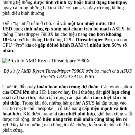
những hệ thống
được tinh chỉnh kỹ hoặc build dạng boutique
,
ngay cả trong những bài test khá cơ bản – và đây rõ ràng không
phải điều bình thường.
Điều “lạ” nhất nằm ở chỗ: chỉ với
một tản nhiệt nước 180
USD
cùng
tính năng ép xung một chạm trên bo mạch ASUS
, hệ
thống Threadripper 7980X lại cho hiệu năng
cao hơn khoảng
18%
so với hệ thống
Dell
dùng CPU
Threadripper Pro
, dù con
CPU “Pro” kia có
gấp đôi số kênh RAM
và
nhiều hơn 50% số
nhân
.
Bộ xử lý AMD Ryzen Threadripper 7980X trên bo mạch chù ASUS
Pro WS TRX50 SAGE WIFI
Thực tế, điều này
hoàn toàn nằm trong dự đoán
. Các workstation
của
OEM lớn
như HP, Lenovo hay Dell thường đặt
giới hạn công
suất rất bảo thủ
, nhằm tận dụng các giải pháp
tản nhiệt khí chi
phí thấp
. Trong khi đó, những hãng như
ASUS
lại tập trung vào
các bo mạch chủ “bespoke”, có khả năng
cấp điện mạnh và linh
hoạt hơn
. Khi được trang bị
tản nhiệt phù hợp
, giới hạn công suất
được nới rộng, từ đó
hiệu năng trên mỗi nhân cũng tăng lên rõ
rệt
. Đây là xu hướng mà chúng tôi đã chứng kiến suốt nhiều thế hệ
phần cứng.