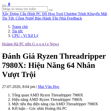
0
Xây Dựng Cấu Hình
PC Đồ Họa Tool
Chương Trình Khuyến Mãi
Tin Tức Công Nghệ
Bảo Hành Tận Nhà
Feedback
Trang chủ
Tin tức
CPU - Vi Xử Lý
Hoàng Hà PC trên
G
o
o
g
l
e
News
Đánh Giá Ryzen Threadripper
7980X: Hiệu Năng 64 Nhân
Vượt Trội
27-07-2026, 8:04 pm
|
Mai Văn Học
Tổng quan AMD Ryzen Threadripper 7980X
Hiệu năng AMD Ryzen Threadripper 7980X
Mức tiêu thụ điện năng của AMD Threadripper 7980X
Kết luận – Góc nhìn Hoàng Hà PC