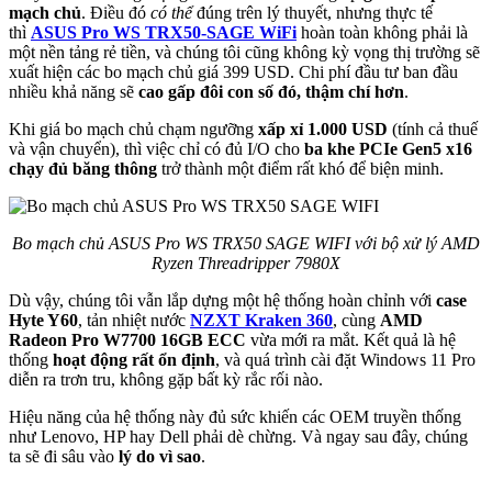
mạch chủ
. Điều đó
có thể
đúng trên lý thuyết, nhưng thực tế
thì
ASUS Pro WS TRX50-SAGE WiFi
hoàn toàn không phải là
một nền tảng rẻ tiền, và chúng tôi cũng không kỳ vọng thị trường sẽ
xuất hiện các bo mạch chủ giá 399 USD. Chi phí đầu tư ban đầu
nhiều khả năng sẽ
cao gấp đôi con số đó, thậm chí hơn
.
Khi giá bo mạch chủ chạm ngưỡng
xấp xỉ 1.000 USD
(tính cả thuế
và vận chuyển), thì việc chỉ có đủ I/O cho
ba khe PCIe Gen5 x16
chạy đủ băng thông
trở thành một điểm rất khó để biện minh.
Bo mạch chủ ASUS Pro WS TRX50 SAGE WIFI với bộ xử lý AMD
Ryzen Threadripper 7980X
Dù vậy, chúng tôi vẫn lắp dựng một hệ thống hoàn chỉnh với
case
Hyte Y60
, tản nhiệt nước
NZXT Kraken 360
, cùng
AMD
Radeon Pro W7700 16GB ECC
vừa mới ra mắt. Kết quả là hệ
thống
hoạt động rất ổn định
, và quá trình cài đặt Windows 11 Pro
diễn ra trơn tru, không gặp bất kỳ rắc rối nào.
Hiệu năng của hệ thống này đủ sức khiến các OEM truyền thống
như Lenovo, HP hay Dell phải dè chừng. Và ngay sau đây, chúng
ta sẽ đi sâu vào
lý do vì sao
.