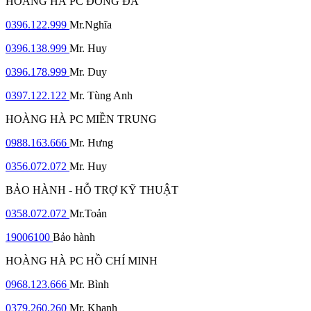
HOÀNG HÀ PC ĐỐNG ĐA
0396.122.999
Mr.Nghĩa
0396.138.999
Mr. Huy
0396.178.999
Mr. Duy
0397.122.122
Mr. Tùng Anh
HOÀNG HÀ PC MIỀN TRUNG
0988.163.666
Mr. Hưng
0356.072.072
Mr. Huy
BẢO HÀNH - HỖ TRỢ KỸ THUẬT
0358.072.072
Mr.Toản
19006100
Bảo hành
HOÀNG HÀ PC HỒ CHÍ MINH
0968.123.666
Mr. Bình
0379.260.260
Mr. Khanh