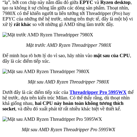
“lạ”, bởi con chip này nằm đâu đó giữa
EPYC
và
Ryzen desktop
,
tạo ra không ít sự chồng lấn giữa các dòng sản phẩm. Thoạt nhìn,
7980X có thể khiến người ta liên tưởng tới Threadripper (Pro) hay
EPYC của những thế hệ trước, nhưng trên thực tế, đây là một bộ vi
xử lý
rất khác
so với những gì AMD từng làm trước đây.
Mặt trước AMD Ryzen Threadripper 7980X
Để minh họa rõ hơn lý do vì sao, hãy nhìn vào
mặt sau của CPU
,
đây là các điểm tiếp xúc.
Mặt sau AMD Ryzen Threadripper 7980X
Dưới đây là các điểm tiếp xúc của
Threadripper Pro 5995WX
thế
hệ trước, dựa trên kiến trúc Milan. Có thể thấy rằng, dù thoạt nhìn
khá giống nhau,
hai CPU này hoàn toàn không tương thích
socket
, và điều đó xuất phát từ rất nhiều khác biệt về thiết kế.
Mặt sau AMD Ryzen Threadripper Pro 5995WX