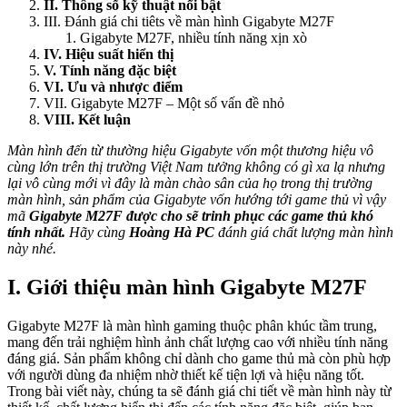
II. Thông số kỹ thuật nổi bật
III. Đánh giá chi tiêts về màn hình Gigabyte M27F
Gigabyte M27F, nhiều tính năng xịn xò
IV. Hiệu suất hiển thị
V. Tính năng đặc biệt
VI. Ưu và nhược điểm
VII. Gigabyte M27F – Một số vấn đề nhỏ
VIII. Kết luận
Màn hình đến từ thường hiệu Gigabyte vốn một thương hiệu vô
cùng lớn trên thị trường Việt Nam tưởng không có gì xa lạ nhưng
lại vô cùng mới vì đây là màn chào sân của họ trong thị trường
màn hình, sản phẩm của Gigabyte vốn hướng tới game thủ vì vậy
mã
Gigabyte M27F được cho sẽ trinh phục các game thủ khó
tính nhất.
Hãy cùng
Hoàng Hà PC
đánh giá chất lượng màn hình
này nhé.
I. Giới thiệu màn hình Gigabyte M27F
Gigabyte M27F là màn hình gaming thuộc phân khúc tầm trung,
mang đến trải nghiệm hình ảnh chất lượng cao với nhiều tính năng
đáng giá. Sản phẩm không chỉ dành cho game thủ mà còn phù hợp
với người dùng đa nhiệm nhờ thiết kế tiện lợi và hiệu năng tốt.
Trong bài viết này, chúng ta sẽ đánh giá chi tiết về màn hình này từ