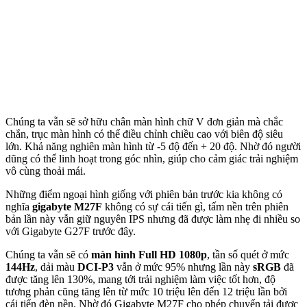
Chúng ta vẫn sẽ sở hữu chân màn hình chữ V đơn giản mà chắc
chắn, trục màn hình có thể điều chỉnh chiều cao với biên độ siêu
lớn. Khả năng nghiên màn hình từ -5 độ đến + 20 độ. Nhờ đó người
dũng có thể linh hoạt trong góc nhìn, giúp cho cảm giác trải nghiệm
vô cùng thoải mái.
Những điểm ngoại hình giống với phiên bản trước kia không có
nghĩa
gigabyte M27F
không có sự cái tiến gì, tấm nền trên phiên
bản lần này vẫn giữ nguyên IPS nhưng đã được làm nhẹ đi nhiều so
với Gigabyte G27F trước đây.
Chúng ta vẫn sẽ có
màn hình Full HD 1080p
, tần số quét ở mức
144Hz
, dải màu
DCI-P3
vẫn ở mức 95% nhưng lần này
sRGB
đã
được tăng lên 130%, mang tới trải nghiệm làm việc tốt hơn, độ
tương phản cũng tăng lên từ mức 10 triệu lên đến 12 triệu lần bởi
cái tiến đèn nền. Nhờ đó Gigabyte M27F cho phép chuyển tải được