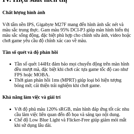
Chất lượng hình ảnh
Với tấm nền IPS, Gigabyte M27F mang đến hình ảnh sắc nét và
màu sắc trung thực. Gam màu 95% DCI-P3 giúp màn hình hiển thị
màu sắc sống động, đặc biệt phù hợp cho chỉnh sửa ảnh, video hoặc
chơi game yêu cầu độ chính xác cao về màu.
Tần số quét và độ phản hồi
Tần số quét 144Hz đảm bảo mọi chuyển động trên màn hình
đều mượt mà, đặc biệt khi chơi các tựa game tốc độ cao như
FPS hoặc MOBA.
Thời gian phản hồi 1ms (MPRT) giúp loại bỏ hiện tượng
bóng mờ, cải thiện trải nghiệm khi chơi game.
Khả năng làm việc và giải trí
Với độ phủ màu 120% sRGB, màn hình đáp ứng tốt các nhu
cầu làm việc liên quan đến đồ họa và sáng tạo nội dung.
Chế độ Low Blue Light và Flicker-Free giúp giảm mỏi mắt
khi sử dụng lâu dài.