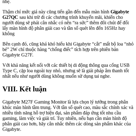
nhẹ.
Thậm chí mức giá này cũng tiến gần đến mẫu màn hình
Gigabyte
G27QC
sau khi trừ đi các chương trình khuyến mãi, khiến cho
người dùng sẽ phải cân nhắc có nên “ra sức” thêm đôi chút để đổi
lấy màn hình độ phân giải cao và tần số quét lên đến 165Hz hay
không
Bên cạnh đó, cũng khá khó hiểu khi Gigabyte “cắt” mất bộ loa “nhỏ
bé” 2W chỉ thuộc hàng “chống điếc” tích hợp trên phiên bản
Gigabyte G27F.
Với khả năng kết nối với các thiết bị di động thông qua cổng USB
Type C, cặp loa ngoài tuy nhỏ, nhưng sẽ là giải pháp âm thanh tốt
nhất nếu như người dùng không muốn sử dụng tai nghe.
VIII. Kết luận
Gigabyte M27F Gaming Monitor là lựa chọn lý tưởng trong phân
khúc màn hình tầm trung. Với tần số quét cao, màu sắc chính xác và
nhiều tính năng hỗ trợ hiện đại, sản phẩm đáp ứng tốt nhu cầu
gaming, làm việc và giải trí. Tuy nhiên, nếu bạn cần màn hình độ
phân giải cao hơn, hãy cân nhắc thêm các dòng sản phẩm khác của
Gigabyte.