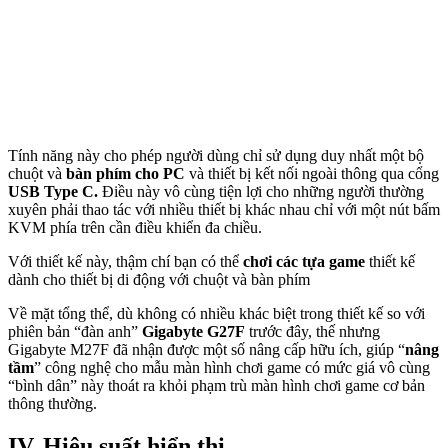
Tính năng này cho phép người dùng chỉ sử dụng duy nhất một bộ
chuột và
bàn phím cho PC
và thiết bị kết nối ngoài thông qua cổng
USB Type C.
Điều này vô cùng tiện lợi cho những người thường
xuyên phải thao tác với nhiều thiết bị khác nhau chỉ với một nút bấm
KVM phía trên cần điều khiển đa chiều.
Với thiết kế này, thậm chí bạn có thể
chơi các tựa game
thiết kế
dành cho thiết bị di động với chuột và bàn phím
Về mặt tổng thể, dù không có nhiều khác biệt trong thiết kế so với
phiên bản “đàn anh”
Gigabyte G27F
trước đây, thế nhưng
Gigabyte M27F đã nhận được một số nâng cấp hữu ích, giúp “
nâng
tầm
” công nghệ cho mẫu màn hình chơi game có mức giá vô cùng
“bình dân” này thoát ra khỏi phạm trù màn hình chơi game cơ bản
thông thường.
IV. Hiệu suất hiển thị