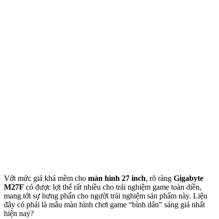
Với mức giá khá mềm cho
màn hình 27 inch
, rõ ràng
Gigabyte
M27F
có được lợi thế rất nhiều cho trải nghiệm game toàn diền,
mang tới sự hưng phấn cho người trải nghiệm sản phẩm này. Liệu
đây có phải là mẫu màn hình chơi game “bình dân” sáng giá nhất
hiện nay?