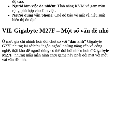
độ cao.
Người làm việc đa nhiệm
: Tính năng KVM và gam màu
rộng phù hợp cho làm việc.
Người dùng văn phòng
: Chế độ bảo vệ mắt và hiệu suất
hiển thị ổn định.
VII. Gigabyte M27F – Một số vấn đề nhỏ
Ở mức giá chỉ nhỉnh hơn đôi chút so với “
đàn anh”
Gigabyte
G27F nhưng lại sở hữu “ngồn ngộn” những nâng cấp về công
nghệ, thật khó để người dùng có thể đòi hỏi nhiều hơn ở
Gigabyte
M27F
, nhưng mẫu màn hình chơi game này phải đối mặt với một
vài vấn đề nhỏ.