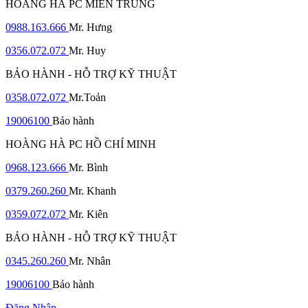
HOÀNG HÀ PC MIỀN TRUNG
0988.163.666
Mr. Hưng
0356.072.072
Mr. Huy
BẢO HÀNH - HỖ TRỢ KỸ THUẬT
0358.072.072
Mr.Toản
19006100
Bảo hành
HOÀNG HÀ PC HỒ CHÍ MINH
0968.123.666
Mr. Bình
0379.260.260
Mr. Khanh
0359.072.072
Mr. Kiên
BẢO HÀNH - HỖ TRỢ KỸ THUẬT
0345.260.260
Mr. Nhân
19006100
Bảo hành
Đăng Nhập