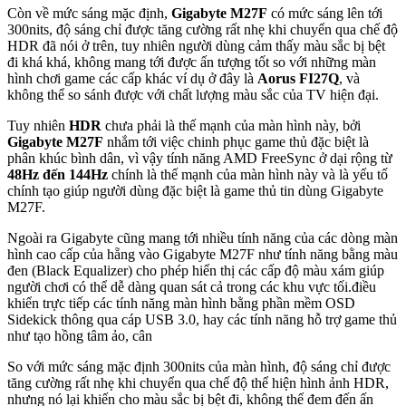
Còn về mức sáng mặc định,
Gigabyte M27F
có mức sáng lên tới
300nits, độ sáng chỉ được tăng cường rất nhẹ khi chuyển qua chế độ
HDR đã nói ở trên, tuy nhiên người dùng cảm thấy màu sắc bị bệt
đi khá khá, không mang tới được ấn tượng tốt so với những màn
hình chơi game các cấp khác ví dụ ở đây là
Aorus FI27Q
, và
không thể so sánh được với chất lượng màu sắc của TV hiện đại.
Tuy nhiên
HDR
chưa phải là thế mạnh của màn hình này, bởi
Gigabyte M27F
nhắm tới việc chinh phục game thủ đặc biệt là
phân khúc bình dân, vì vậy tính năng AMD FreeSync ở dại rộng từ
48Hz đến 144Hz
chính là thế mạnh của màn hình này và là yếu tố
chính tạo giúp người dùng đặc biệt là game thủ tin dùng Gigabyte
M27F.
Ngoài ra Gigabyte cũng mang tới nhiều tính năng của các dòng màn
hình cao cấp của hẵng vào Gigabyte M27F như tính năng bằng màu
đen (Black Equalizer) cho phép hiển thị các cấp độ màu xám giúp
người chơi có thể dễ dàng quan sát cả trong các khu vực tối.điều
khiển trực tiếp các tính năng màn hình bằng phần mềm OSD
Sidekick thông qua cáp USB 3.0, hay các tính năng hỗ trợ game thủ
như tạo hồng tâm ảo, cân
So với mức sáng mặc định 300nits của màn hình, độ sáng chỉ được
tăng cường rất nhẹ khi chuyển qua chế độ thể hiện hình ảnh HDR,
nhưng nó lại khiến cho màu sắc bị bệt đi, không thể đem đến ấn