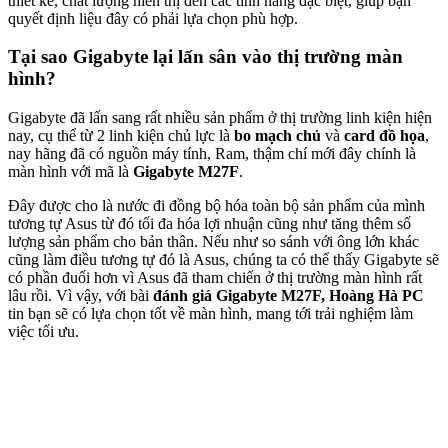
thiết kế, chất lượng hiển thị đến các tính năng đặc biệt, giúp bạn
quyết định liệu đây có phải lựa chọn phù hợp.
Tại sao Gigabyte lại lấn sân vào thị trường màn
hình?
Gigabyte đã lấn sang rất nhiều sản phẩm ở thị trường linh kiện hiện
nay, cụ thể từ 2 linh kiện chủ lực là
bo mạch chủ
và
card đồ họa
,
nay hãng đã có nguồn máy tính, Ram, thậm chí mới đây chính là
màn hình với mã là
Gigabyte M27F
.
Đây được cho là nước đi đồng bộ hóa toàn bộ sản phẩm của mình
tương tự Asus từ đó tối đa hóa lợi nhuận cũng như tăng thêm số
lượng sản phẩm cho bản thân. Nếu như so sánh với ông lớn khác
cũng làm điều tương tự đó là Asus, chúng ta có thể thấy Gigabyte sẽ
có phần đuối hơn vì Asus đã tham chiến ở thị trường màn hình rất
lâu rồi. Vì vậy, với bài
đánh giá Gigabyte M27F,
Hoàng Hà PC
tin bạn sẽ có lựa chọn tốt về màn hình, mang tới trải nghiệm làm
việc tối ưu.