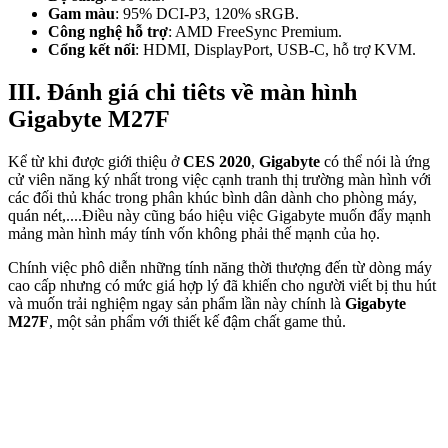
Gam màu
: 95% DCI-P3, 120% sRGB.
Công nghệ hỗ trợ
: AMD FreeSync Premium.
Cổng kết nối
: HDMI, DisplayPort, USB-C, hỗ trợ KVM.
III. Đánh giá chi tiêts về màn hình
Gigabyte M27F
Kể từ khi được giới thiệu ở
CES 2020
,
Gigabyte
có thể nói là ứng
cử viên năng ký nhất trong việc cạnh tranh thị trường màn hình với
các đối thủ khác trong phân khúc bình dân dành cho phòng máy,
quán nét,....Điều này cũng báo hiệu việc Gigabyte muốn đẩy mạnh
mảng màn hình máy tính vốn không phải thế mạnh của họ.
Chính việc phô diễn những tính năng thời thượng đến từ dòng máy
cao cấp nhưng có mức giá hợp lý đã khiến cho người viết bị thu hút
và muốn trải nghiệm ngay sản phẩm lần này chính là
Gigabyte
M27F
, một sản phẩm với thiết kế đậm chất game thủ.