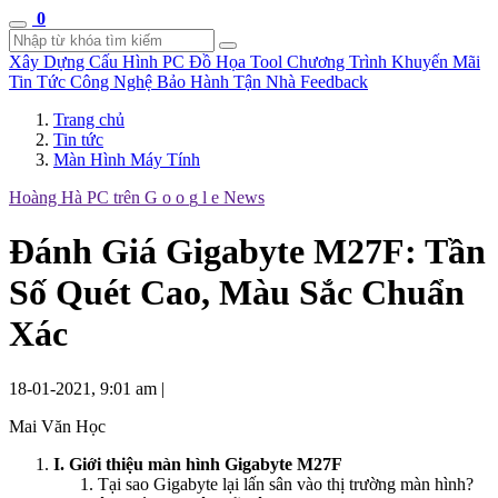
0
Xây Dựng Cấu Hình
PC Đồ Họa Tool
Chương Trình Khuyến Mãi
Tin Tức Công Nghệ
Bảo Hành Tận Nhà
Feedback
Trang chủ
Tin tức
Màn Hình Máy Tính
Hoàng Hà PC trên
G
o
o
g
l
e
News
Đánh Giá Gigabyte M27F: Tần
Số Quét Cao, Màu Sắc Chuẩn
Xác
18-01-2021, 9:01 am
|
Mai Văn Học
I. Giới thiệu màn hình Gigabyte M27F
Tại sao Gigabyte lại lấn sân vào thị trường màn hình?