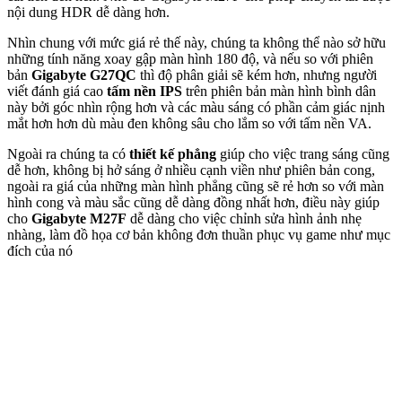
nội dung HDR dễ dàng hơn.
Nhìn chung với mức giá rẻ thế này, chúng ta không thể nào sở hữu
những tính năng xoay gập màn hình 180 độ, và nếu so với phiên
bản
Gigabyte G27QC
thì độ phân giải sẽ kém hơn, nhưng người
viết đánh giá cao
tấm nền IPS
trên phiên bản màn hình bình dân
này bởi góc nhìn rộng hơn và các màu sáng có phần cảm giác nịnh
mắt hơn hơn dù màu đen không sâu cho lắm so với tấm nền VA.
Ngoài ra chúng ta có
thiết kế phẳng
giúp cho việc trang sáng cũng
dễ hơn, không bị hở sáng ở nhiều cạnh viền như phiên bản cong,
ngoài ra giá của những màn hình phẳng cũng sẽ rẻ hơn so với màn
hình cong và màu sắc cũng dễ dàng đồng nhất hơn, điều này giúp
cho
Gigabyte M27F
dễ dàng cho việc chỉnh sửa hình ảnh nhẹ
nhàng, làm đồ họa cơ bản không đơn thuần phục vụ game như mục
đích của nó