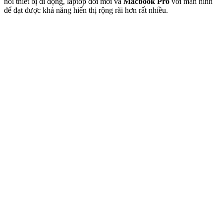
nối thiết bị di động, laptop đời mới và
Macbook Pro
với màn hình
để đạt được khả năng hiển thị rộng rãi hơn rất nhiều.