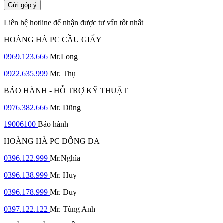
Gửi góp ý
Liên hệ hotline để nhận được tư vấn tốt nhất
HOÀNG HÀ PC CẦU GIẤY
0969.123.666
Mr.Long
0922.635.999
Mr. Thụ
BẢO HÀNH - HỖ TRỢ KỸ THUẬT
0976.382.666
Mr. Dũng
19006100
Bảo hành
HOÀNG HÀ PC ĐỐNG ĐA
0396.122.999
Mr.Nghĩa
0396.138.999
Mr. Huy
0396.178.999
Mr. Duy
0397.122.122
Mr. Tùng Anh