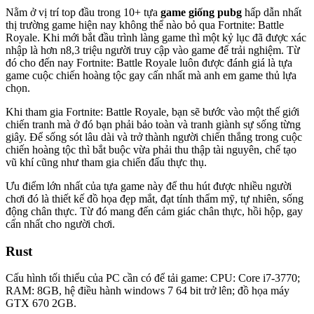
Nằm ở vị trí top đầu trong 10+ tựa
game giống pubg
hấp dẫn nhất
thị trường game hiện nay không thể nào bỏ qua Fortnite: Battle
Royale. Khi mới bắt đầu trình làng game thì một kỷ lục đã được xác
nhập là hơn n8,3 triệu người truy cập vào game để trải nghiệm. Từ
đó cho đến nay Fortnite: Battle Royale luôn được đánh giá là tựa
game cuộc chiến hoàng tộc gay cấn nhất mà anh em game thủ lựa
chọn.
Khi tham gia Fortnite: Battle Royale, bạn sẽ bước vào một thế giới
chiến tranh mà ở đó bạn phải bảo toàn và tranh giành sự sống từng
giây. Để sống sót lâu dài và trở thành người chiến thắng trong cuộc
chiến hoàng tộc thì bắt buộc vừa phải thu thập tài nguyên, chế tạo
vũ khí cũng như tham gia chiến đấu thực thụ.
Ưu điểm lớn nhất của tựa game này để thu hút được nhiều người
chơi đó là thiết kế đồ họa đẹp mắt, đạt tính thẩm mỹ, tự nhiên, sống
động chân thực. Từ đó mang đến cảm giác chân thực, hồi hộp, gay
cấn nhất cho người chơi.
Rust
Cấu hình tối thiểu của PC cần có để tải game: CPU: Core i7-3770;
RAM: 8GB, hệ điều hành windows 7 64 bit trở lên; đồ họa máy
GTX 670 2GB.