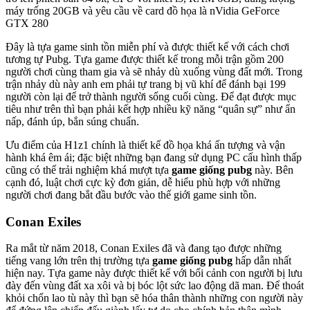
máy trống 20GB và yêu cầu về card đồ họa là nVidia GeForce
GTX 280
Đây là tựa game sinh tồn miễn phí và được thiết kế với cách chơi
tương tự Pubg. Tựa game được thiết kế trong mỗi trận gồm 200
người chơi cùng tham gia và sẽ nhảy dù xuống vùng đất mới. Trong
trận nhảy dù này anh em phải tự trang bị vũ khí để đánh bại 199
người còn lại để trở thành người sống cuối cùng. Để đạt được mục
tiêu như trên thì bạn phải kết hợp nhiều kỹ năng “quân sự” như ẩn
nấp, đánh úp, bắn súng chuẩn.
Ưu điểm của H1z1 chính là thiết kế đồ họa khá ấn tượng và vận
hành khá êm ái; đặc biệt những bạn đang sử dụng PC cấu hình thấp
cũng có thể trải nghiệm khá mượt tựa
game giống pubg
này. Bên
cạnh đó, luật chơi cực kỳ đơn giản, dễ hiểu phù hợp với những
người chơi đang bắt đầu bước vào thế giới game sinh tồn.
Conan Exiles
Ra mắt từ năm 2018, Conan Exiles đã và đang tạo được những
tiếng vang lớn trên thị trường tựa
game giống pubg
hấp dẫn nhất
hiện nay. Tựa game này được thiết kế với bối cảnh con người bị lưu
đày đến vùng đất xa xôi và bị bóc lột sức lao động dã man. Để thoát
khỏi chốn lao tù này thì bạn sẽ hóa thân thành những con người này