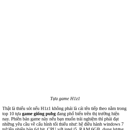
Tựa game H1z1
Thật là thiếu sót nếu H1z1 không phải là cái tên tiếp theo nằm trong
top 10 tựa
game giống pubg
đang phổ biến trên thị trường hiện
nay. Phiên bản game này nếu bạn muốn trải nghiệm thì phải đạt
những yêu cầu về cấu hình tối thiểu như: hệ điều hành windows 7
trở lên phiên bản 64 bit, CPU với intel i5, RAM 6GB, dung lượng