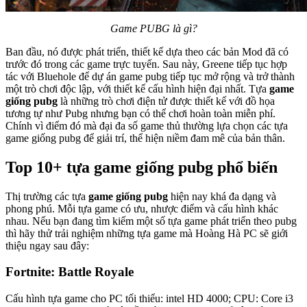
Game PUBG là gì?
Ban đầu, nó được phát triển, thiết kế dựa theo các bản Mod đã có
trước đó trong các game trực tuyến. Sau này, Greene tiếp tục hợp
tác với Bluehole để dự án game pubg tiếp tục mở rộng và trở thành
một trò chơi độc lập, với thiết kế cấu hình hiện đại nhất. Tựa
game
giống pubg
là những trò chơi điện tử được thiết kế với đồ họa
tương tự như Pubg nhưng bạn có thể chơi hoàn toàn miễn phí.
Chính vì điểm đó mà đại đa số game thủ thường lựa chọn các tựa
game giống pubg để giải trí, thể hiện niềm đam mê của bản thân.
Top 10+ tựa game giống pubg phổ biến
Thị trường các tựa
game giống pubg
hiện nay khá đa dạng và
phong phú. Mỗi tựa game có ưu, nhược điểm và cấu hình khác
nhau. Nếu bạn đang tìm kiếm một số tựa game phát triển theo pubg
thì hãy thử trải nghiệm những tựa game mà Hoàng Hà PC sẽ giới
thiệu ngay sau đây:
Fortnite: Battle Royale
Cấu hình tựa game cho PC tối thiểu: intel HD 4000; CPU: Core i3