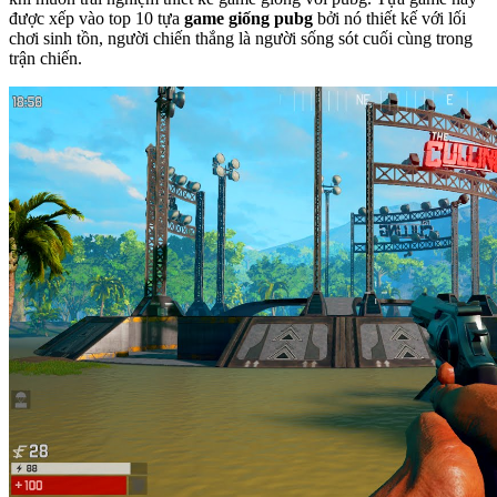
được xếp vào top 10 tựa
game giống pubg
bởi nó thiết kế với lối
chơi sinh tồn, người chiến thắng là người sống sót cuối cùng trong
trận chiến.