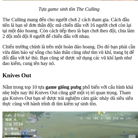
Tựa game sinh tồn The Culling
The Culling mang đến cho người chơi 2 cách tham gia. Cách đầu
tiên là bạn sẽ đơn thân độc mã chiến đấu với 16 người chơi còn lại
tại một đảo hoang. Còn cách tiếp theo là bạn chơi theo đội, chia làm
2 đội mỗi đội 8 người để chiến đấu với nhau.
Chiến trường chính là trên một hoàn đảo hoang. Do đó bạn phải cần
vừa đảm bảo sự sống cho bản thân cũng như tìm vũ khí, trang bị để
đối đầu với kẻ thù. Bạn cũng sẽ được sử dụng các vũ khí lạnh như
đao kiếm, cung tên hay nỏ.
Knives Out
Nằm trong top 10 tựa
game giống pubg
phổ biến với cấu hình khá
nhẹ hiện nay thì Knives Out cũng giữ một vị trí quan trọng. Tham
gia Knives Out bạn sẽ được trải nghiệm cảm giác nhảy dù siêu siêu
thực cùng với hành trình đi tìm kiếm sự sinh tồn.