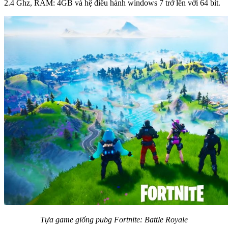
2.4 Ghz, RAM: 4GB và hệ điều hành windows 7 trở lên với 64 bit.
Tựa game giống pubg Fortnite: Battle Royale