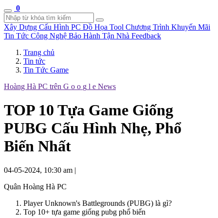
0
Xây Dựng Cấu Hình
PC Đồ Họa Tool
Chương Trình Khuyến Mãi
Tin Tức Công Nghệ
Bảo Hành Tận Nhà
Feedback
Trang chủ
Tin tức
Tin Tức Game
Hoàng Hà PC trên
G
o
o
g
l
e
News
TOP 10 Tựa Game Giống
PUBG Cấu Hình Nhẹ, Phổ
Biến Nhất
04-05-2024, 10:30 am
|
Quân Hoàng Hà PC
Player Unknown's Battlegrounds (PUBG) là gì?
Top 10+ tựa game giống pubg phổ biến