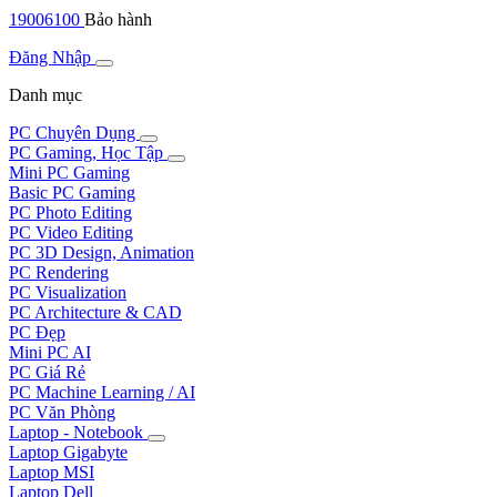
19006100
Bảo hành
Đăng Nhập
Danh mục
PC Chuyên Dụng
PC Gaming, Học Tập
Mini PC Gaming
Basic PC Gaming
PC Photo Editing
PC Video Editing
PC 3D Design, Animation
PC Rendering
PC Visualization
PC Architecture & CAD
PC Đẹp
Mini PC AI
PC Giá Rẻ
PC Machine Learning / AI
PC Văn Phòng
Laptop - Notebook
Laptop Gigabyte
Laptop MSI
Laptop Dell