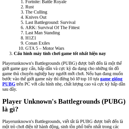
Fortnite: Battle Royale
Rust
The Culling
Knives Out
Last Battleground: Survival
ARK: Survival Of The Fittest
Last Man Standing
H1Z1
Conan Exiles
GTA 5 – Motor Wars
Cấu hình máy tính chơi game tốt nhất hiện nay
Playerunknown's Battlegrounds (PUBG) được biết đến là một thế
giới game gay cấn, hấp dẫn và cực kỳ đa dạng cho những tín đồ
game thủ chuyên nghiệp hay người mới chơi. Nếu bạn đang muốn
bước vào thế giới game này thì đừng bỏ lỡ top 10 tựa
game giống
PUBG
trên PC với cấu hình nhẹ, chất lượng cao và cực kỳ hấp dẫn
sau đây.
Player Unknown's Battlegrounds (PUBG)
là gì?
Playerunknown's Battlegrounds, viết tắt là PUBG được biết đến là
một trò chơi điện tử hành động, sinh tồn phổ biến nhất trong các