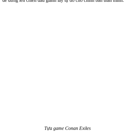
để đứng lên chiến đấu giành lấy tự do cho chính bản thân mình.
Tựa game Conan Exiles