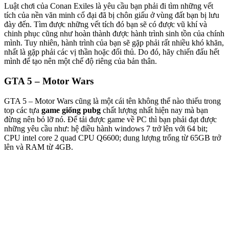
Luật chơi của Conan Exiles là yêu cầu bạn phải đi tìm những vết
tích của nền văn minh cổ đại đã bị chôn giấu ở vùng đất bạn bị lưu
đày đến. Tìm được những vết tích đó bạn sẽ có được vũ khí và
chinh phục cũng như hoàn thành được hành trình sinh tồn của chính
mình. Tuy nhiên, hành trình của bạn sẽ gặp phải rất nhiều khó khăn,
nhất là gặp phải các vị thần hoặc đối thủ. Do đó, hãy chiến đấu hết
mình để tạo nên một chế độ riêng của bản thân.
GTA 5 – Motor Wars
GTA 5 – Motor Wars cũng là một cái tên không thể nào thiếu trong
top các tựa
game giống pubg
chất lượng nhất hiện nay mà bạn
đừng nên bỏ lỡ nó. Để tải được game về PC thì bạn phải đạt được
những yêu cầu như: hệ điều hành windows 7 trở lên với 64 bit;
CPU intel core 2 quad CPU Q6600; dung lượng trống từ 65GB trở
lên và RAM từ 4GB.