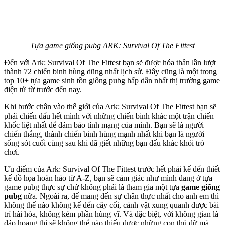
Tựa game giống pubg ARK: Survival Of The Fittest
Đến với Ark: Survival Of The Fittest bạn sẽ được hóa thân lần lượt
thành 72 chiến binh hùng dũng nhất lịch sử. Đây cũng là một trong
top 10+ tựa game sinh tồn giống pubg hấp dẫn nhất thị trường game
điện tử từ trước đến nay.
Khi bước chân vào thế giới của Ark: Survival Of The Fittest bạn sẽ
phải chiến đấu hết mình với những chiến binh khác một trận chiến
khốc liệt nhất để đảm bảo tính mạng của mình. Bạn sẽ là người
chiến thắng, thành chiến binh hùng mạnh nhất khi bạn là người
sống sót cuối cùng sau khi đã giết những bạn đấu khác khỏi trò
chơi.
Ưu điểm của Ark: Survival Of The Fittest trước hết phải kể đến thiết
kế đồ họa hoàn hảo từ A-Z, bạn sẽ cảm giác như mình đang ở tựa
game pubg thực sự chứ không phải là tham gia một tựa
game giống
pubg
nữa. Ngoài ra, để mang đến sự chân thực nhất cho anh em thì
không thể nào không kể đến cây cối, cảnh vật xung quanh được bài
trí hài hòa, không kém phần hùng vĩ. Và đặc biệt, với không gian là
đảo hoang thì sẽ không thể nào thiếu được những con thú dữ mà