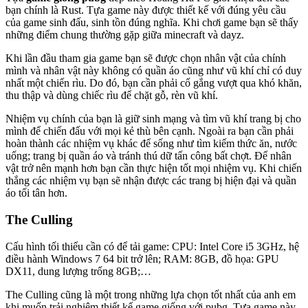
bạn chính là Rust. Tựa game này được thiết kế với đúng yêu cầu
của game sinh đấu, sinh tồn đúng nghĩa. Khi chơi game bạn sẽ thấy
những điểm chung thường gặp giữa minecraft và dayz.
Khi lần đầu tham gia game bạn sẽ được chọn nhân vật của chính
mình và nhân vật này không có quần áo cũng như vũ khí chỉ có duy
nhất một chiến rìu. Do đó, bạn cần phải cố gắng vượt qua khó khăn,
thu thập và dùng chiếc rìu để chặt gỗ, rèn vũ khí.
Nhiệm vụ chính của bạn là giữ sinh mạng và tìm vũ khí trang bị cho
mình để chiến đấu với mọi kẻ thù bên cạnh. Ngoài ra bạn cần phải
hoàn thành các nhiệm vụ khác để sống như tìm kiếm thức ăn, nước
uống; trang bị quần áo và tránh thú dữ tấn công bất chợt. Để nhân
vật trở nên mạnh hơn bạn cần thực hiện tốt mọi nhiệm vụ. Khi chiến
thắng các nhiệm vụ bạn sẽ nhận được các trang bị hiện đại và quần
áo tối tân hơn.
The Culling
Cấu hình tối thiểu cần có để tải game: CPU: Intel Core i5 3GHz, hệ
điều hành Windows 7 64 bit trở lên; RAM: 8GB, đồ họa: GPU
DX11, dung lượng trống 8GB;…
The Culling cũng là một trong những lựa chọn tốt nhất của anh em
khi muốn trải nghiệm thiết kế game giống với pubg. Tựa game này