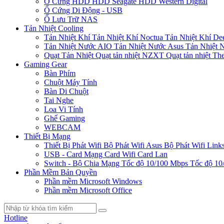
Ổ Cứng HDD
HDD Seagate
HDD Western Digital
Ổ Cứng Di Động - USB
Ổ Lưu Trữ NAS
Tản Nhiệt Cooling
Tản Nhiệt Khí
Tản Nhiệt Khí Noctua
Tản Nhiệt Khí De
Tản Nhiệt Nước AIO
Tản Nhiệt Nước Asus
Tản Nhiệt 
Quạt Tản Nhiệt
Quạt tản nhiệt NZXT
Quạt tản nhiệt Th
Gaming Gear
Bàn Phím
Chuột Máy Tính
Bàn Di Chuột
Tai Nghe
Loa Vi Tính
Ghế Gaming
WEBCAM
Thiết Bị Mạng
Thiết Bị Phát Wifi
Bộ Phát Wifi Asus
Bộ Phát Wifi Link
USB - Card Mạng
Card Wifi
Card Lan
Switch - Bộ Chia Mạng
Tốc độ 10/100 Mbps
Tốc độ 10
Phần Mềm Bản Quyền
Phần mềm Microsoft Windows
Phần mềm Microsoft Office
Hotline