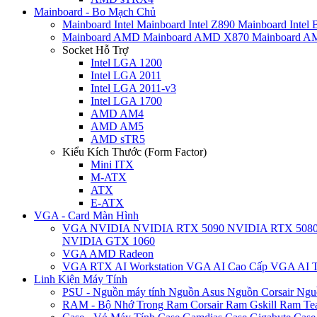
Mainboard - Bo Mạch Chủ
Mainboard Intel
Mainboard Intel Z890
Mainboard Intel
Mainboard AMD
Mainboard AMD X870
Mainboard 
Socket Hỗ Trợ
Intel LGA 1200
Intel LGA 2011
Intel LGA 2011-v3
Intel LGA 1700
AMD AM4
AMD AM5
AMD sTR5
Kiểu Kích Thước (Form Factor)
Mini ITX
M-ATX
ATX
E-ATX
VGA - Card Màn Hình
VGA NVIDIA
NVIDIA RTX 5090
NVIDIA RTX 508
NVIDIA GTX 1060
VGA AMD Radeon
VGA RTX AI Workstation
VGA AI Cao Cấp
VGA AI T
Linh Kiện Máy Tính
PSU - Nguồn máy tính
Nguồn Asus
Nguồn Corsair
Ngu
RAM - Bộ Nhớ Trong
Ram Corsair
Ram Gskill
Ram Te