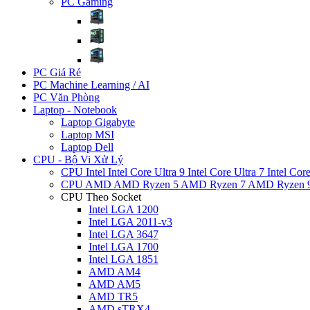
PC Gaming
PC Giá Rẻ
PC Machine Learning / AI
PC Văn Phòng
Laptop - Notebook
Laptop Gigabyte
Laptop MSI
Laptop Dell
CPU - Bộ Vi Xử Lý
CPU Intel
Intel Core Ultra 9
Intel Core Ultra 7
Intel Cor
CPU AMD
AMD Ryzen 5
AMD Ryzen 7
AMD Ryzen 
CPU Theo Socket
Intel LGA 1200
Intel LGA 2011-v3
Intel LGA 3647
Intel LGA 1700
Intel LGA 1851
AMD AM4
AMD AM5
AMD TR5
AMD sTRX4