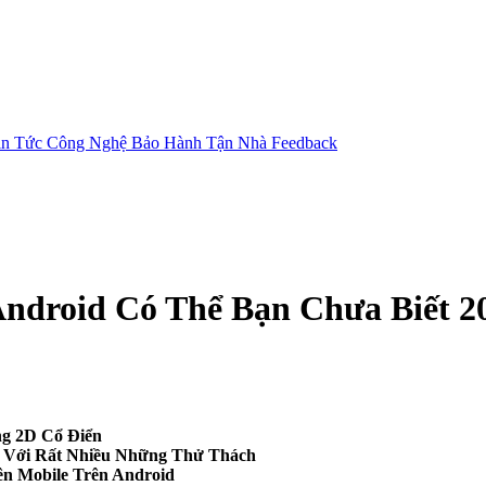
in Tức Công Nghệ
Bảo Hành Tận Nhà
Feedback
Android Có Thể Bạn Chưa Biết 2
ng 2D Cổ Điển
t Với Rất Nhiều Những Thử Thách
ên Mobile Trên Android