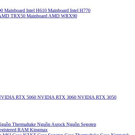
90
Mainboard Intel H610
Mainboard Intel H770
d AMD TRX50
Mainboard AMD WRX90
VIDIA RTX 5060
NVIDIA RTX 3060
NVIDIA RTX 3050
guồn Thermaltake
Nguồn Asrock
Nguồn Segotep
egistered
RAM Kingmax