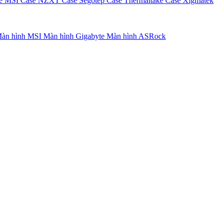
e MSI
Case NZXT
Case Segotep
Case Thermaltake
Case Xigmatek
àn hình MSI
Màn hình Gigabyte
Màn hình ASRock