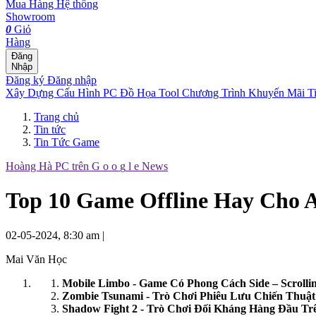
Mua Hàng
Hệ thống
Showroom
0
Giỏ
Hàng
Đăng
Nhập
Đăng ký
Đăng nhập
Xây Dựng Cấu Hình
PC Đồ Họa Tool
Chương Trình Khuyến Mãi
T
Trang chủ
Tin tức
Tin Tức Game
Hoàng Hà PC trên
G
o
o
g
l
e
News
Top 10 Game Offline Hay Cho 
02-05-2024, 8:30 am
|
Mai Văn Học
Mobile Limbo - Game Có Phong Cách Side – Scrolli
Zombie Tsunami - Trò Chơi Phiêu Lưu Chiến Thuậ
Shadow Fight 2 - Trò Chơi Đối Kháng Hàng Đầu Tr