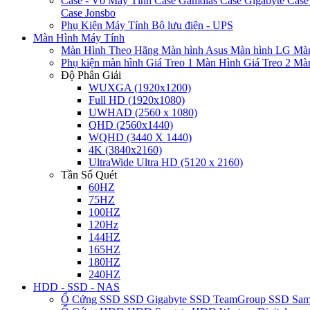
Case - Vỏ Máy Tính
Case Gamdias
Case Gigabyte
Case
Case Jonsbo
Phụ Kiện Máy Tính
Bộ lưu điện - UPS
Màn Hình Máy Tính
Màn Hình Theo Hãng
Màn hình Asus
Màn hình LG
Màn
Phụ kiện màn hình
Giá Treo 1 Màn Hình
Giá Treo 2 Mà
Độ Phân Giải
WUXGA (1920x1200)
Full HD (1920x1080)
UWHAD (2560 x 1080)
QHD (2560x1440)
WQHD (3440 X 1440)
4K (3840x2160)
UltraWide Ultra HD (5120 x 2160)
Tần Số Quét
60HZ
75HZ
100HZ
120Hz
144HZ
165HZ
180HZ
240HZ
HDD - SSD - NAS
Ổ Cứng SSD
SSD Gigabyte
SSD TeamGroup
SSD Sa