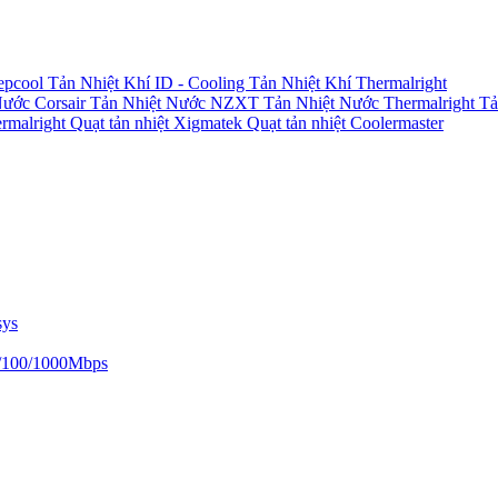
epcool
Tản Nhiệt Khí ID - Cooling
Tản Nhiệt Khí Thermalright
Nước Corsair
Tản Nhiệt Nước NZXT
Tản Nhiệt Nước Thermalright
Tả
ermalright
Quạt tản nhiệt Xigmatek
Quạt tản nhiệt Coolermaster
sys
/100/1000Mbps