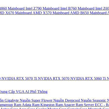
 B860
Mainboard Intel Z790
Mainboard Intel B760
Mainboard Intel Z6
AMD X670
Mainboard AMD X570
Mainboard AMD B650
Mainboar
0
NVIDIA RTX 5070 Ti
NVIDIA RTX 5070
NVIDIA RTX 5060 Ti
N
rung Cấp
VGA AI Phổ Thông
ồn Gigabyte
Nguồn Super Flower
Nguồn Deepcool
Nguồn Seasonic
N
amgroup
Ram Adata
Ram Kingston
Ram Apacer
Ram Server ECC - R