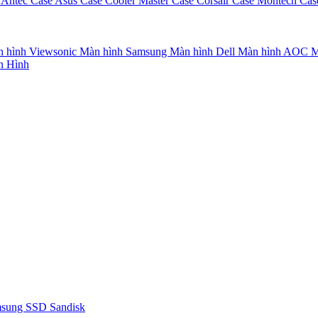
 Antec
Case Asus
Case Cooler Master
Case Corsair
Case Montech
Cas
 hình Viewsonic
Màn hình Samsung
Màn hình Dell
Màn hình AOC
M
n Hình
msung
SSD Sandisk