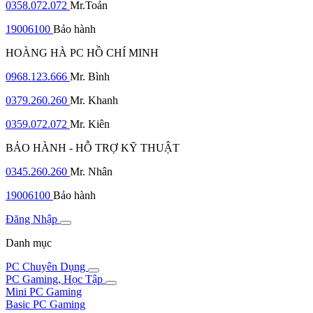
0358.072.072
Mr.Toản
19006100
Bảo hành
HOÀNG HÀ PC HỒ CHÍ MINH
0968.123.666
Mr. Bình
0379.260.260
Mr. Khanh
0359.072.072
Mr. Kiên
BẢO HÀNH - HỖ TRỢ KỸ THUẬT
0345.260.260
Mr. Nhân
19006100
Bảo hành
Đăng Nhập
Danh mục
PC Chuyên Dụng
PC Gaming, Học Tập
Mini PC Gaming
Basic PC Gaming