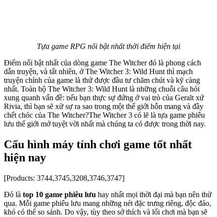
Tựa game RPG nổi bật nhất thời điểm hiện tại
Điểm nổi bật nhất của dòng game The Witcher đó là phong cách
dẫn truyện, và tất nhiên, ở The Witcher 3: Wild Hunt thì mạch
truyện chính của game là thứ được đầu tư chăm chút và kỹ càng
nhất. Toàn bộ The Witcher 3: Wild Hunt là những chuỗi câu hỏi
xung quanh vấn đề: nếu bạn thực sự đứng ở vai trò của Geralt xứ
Rivia, thì bạn sẽ xử sự ra sao trong một thế giới hỗn mang và đầy
chết chóc của The Witcher?The Witcher 3 có lẽ là tựa game phiêu
lưu thế giới mở tuyệt vời nhất mà chúng ta có được trong thời nay.
Cấu hình máy tính chơi game tốt nhất
hiện nay
[Products: 3744,3745,3208,3746,3747]
Đó là
top 10 game phiêu lưu
hay nhất mọi thời đại mà bạn nên thử
qua. Mỗi game phiêu lưu mang những nét đặc trưng riêng, độc đáo,
khó có thể so sánh. Do vậy, tùy theo sở thích và lối chơi mà bạn sẽ