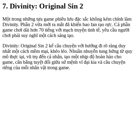
7. Divinity: Original Sin 2
Một trong những tựa game phiêu lưu đặc sắc không kém chính làm
Divinity. Phần 2 vừa mới ra mắt đã khiến bao fan rạo rực. Cả phần
game chơi dài hơn 70 tiếng với mạch truyện tinh tế, yêu cầu người
chơi phải suy nghĩ một cách sáng tạo.
Divinity: Original Sin 2 kể câu chuyện với hướng đi rõ ràng duy
nhất một cách mềm mại, khéo léo. Nhuần nhuyễn tung hứng từ quy
mô thực tại, vũ trụ đến cá nhân, tạo một nhịp độ hoàn hảo cho
game, cân bằng tuyệt đối giữa sứ mệnh vĩ đại kia và câu chuyện
riêng của mỗi nhân vật trong game.