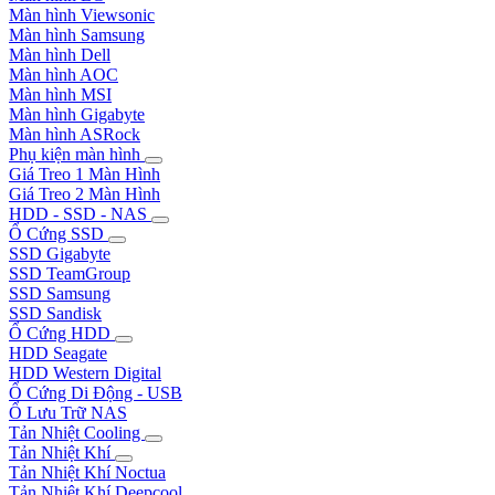
Màn hình Viewsonic
Màn hình Samsung
Màn hình Dell
Màn hình AOC
Màn hình MSI
Màn hình Gigabyte
Màn hình ASRock
Phụ kiện màn hình
Giá Treo 1 Màn Hình
Giá Treo 2 Màn Hình
HDD - SSD - NAS
Ổ Cứng SSD
SSD Gigabyte
SSD TeamGroup
SSD Samsung
SSD Sandisk
Ổ Cứng HDD
HDD Seagate
HDD Western Digital
Ổ Cứng Di Động - USB
Ổ Lưu Trữ NAS
Tản Nhiệt Cooling
Tản Nhiệt Khí
Tản Nhiệt Khí Noctua
Tản Nhiệt Khí Deepcool