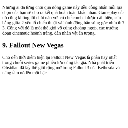
Những ai đã từng chơi qua dòng game này đều công nhận mỗi lựa
chọn của bạn sẽ cho ra kết quả hoàn toàn khác nhau. Gameplay của
nó cũng không tồi chút nào với cơ chế combat được cải thiện, cân
bằng giữa 2 yếu tố chiến thuật và hành động bắn súng góc nhìn thứ
3. Cộng với đó là một thế giới vô cùng choáng ngợp, các trường
đoạn cinematic hoành tráng, dàn nhân vật ấn tượng.
9. Fallout New Vegas
Cho đến thời điểm hiện tại Fallout New Vegas là phần hay nhất
trong chuỗi series game phiêu lưu cùng tác giả. Nhà phát triển
Obsidian đã lấy thế giới rộng mở trong Fallout 3 của Bethesda và
nâng tầm nó lên một bậc.