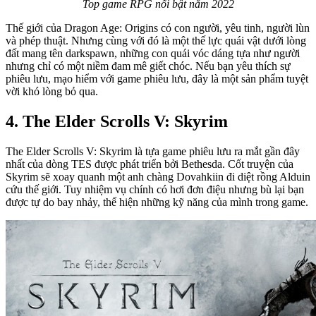
Top game RPG nổi bật năm 2022
Thế giới của Dragon Age: Origins có con người, yêu tinh, người lùn
và phép thuật. Nhưng cùng với đó là một thế lực quái vật dưới lòng
đất mang tên darkspawn, những con quái vóc dáng tựa như người
nhưng chỉ có một niềm đam mê giết chóc. Nếu bạn yêu thích sự
phiêu lưu, mạo hiểm với game phiêu lưu, đây là một sản phẩm tuyệt
vời khó lòng bỏ qua.
4. The Elder Scrolls V: Skyrim
The Elder Scrolls V: Skyrim là tựa game phiêu lưu ra mắt gần đây
nhất của dòng TES được phát triển bởi Bethesda. Cốt truyện của
Skyrim sẽ xoay quanh một anh chàng Dovahkiin đi diệt rồng Alduin
cứu thế giới. Tuy nhiệm vụ chính có hơi đơn điệu nhưng bù lại bạn
được tự do bay nhảy, thể hiện những kỹ năng của mình trong game.