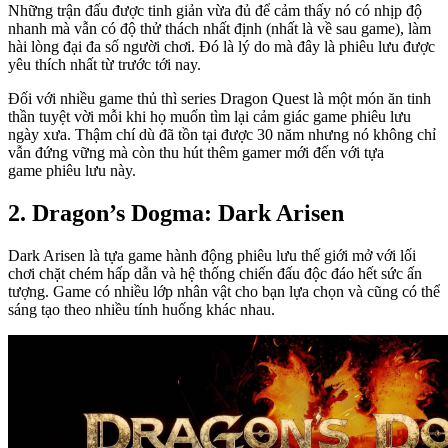
Những trận đấu được tinh giản vừa đủ để cảm thấy nó có nhịp độ
nhanh mà vẫn có độ thử thách nhất định (nhất là về sau game), làm
hài lòng đại đa số người chơi. Đó là lý do mà đây là phiêu lưu được
yêu thích nhất từ trước tới nay.
Đối với nhiều game thủ thì series Dragon Quest là một món ăn tinh
thần tuyệt vời mỗi khi họ muốn tìm lại cảm giác game phiêu lưu
ngày xưa. Thậm chí dù đã tồn tại được 30 năm nhưng nó không chỉ
vẫn đứng vững mà còn thu hút thêm gamer mới đến với tựa
game phiêu lưu này.
2. Dragon’s Dogma: Dark Arisen
Dark Arisen là tựa game hành động phiêu lưu thế giới mở với lối
chơi chặt chém hấp dẫn và hệ thống chiến đấu độc đáo hết sức ấn
tượng. Game có nhiều lớp nhân vật cho bạn lựa chọn và cũng có thể
sáng tạo theo nhiều tính huống khác nhau.