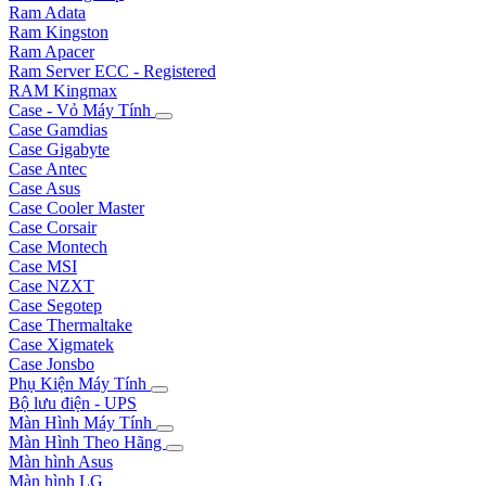
Ram Adata
Ram Kingston
Ram Apacer
Ram Server ECC - Registered
RAM Kingmax
Case - Vỏ Máy Tính
Case Gamdias
Case Gigabyte
Case Antec
Case Asus
Case Cooler Master
Case Corsair
Case Montech
Case MSI
Case NZXT
Case Segotep
Case Thermaltake
Case Xigmatek
Case Jonsbo
Phụ Kiện Máy Tính
Bộ lưu điện - UPS
Màn Hình Máy Tính
Màn Hình Theo Hãng
Màn hình Asus
Màn hình LG