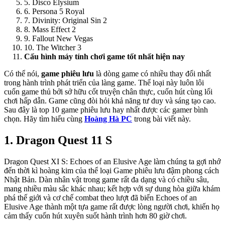
5. Disco Elysium
6. Persona 5 Royal
7. Divinity: Original Sin 2
8. Mass Effect 2
9. Fallout New Vegas
10. The Witcher 3
Cấu hình máy tính chơi game tốt nhất hiện nay
Có thể nói,
game phiêu lưu
là dòng game có nhiều thay đổi nhất
trong hành trình phát triển của làng game. Thể loại này luôn lôi
cuốn game thủ bởi sở hữu cốt truyện chân thực, cuốn hút cùng lối
chơi hấp dẫn. Game cũng đòi hỏi khả năng tư duy và sáng tạo cao.
Sau đây là top 10 game phiêu lưu hay nhất được các gamer bình
chọn. Hãy tìm hiểu cùng
Hoàng Hà PC
trong bài viết này.
1. Dragon Quest 11 S
Dragon Quest XI S: Echoes of an Elusive Age làm chúng ta gợi nhớ
đến thời kì hoàng kim của thể loại Game phiêu lưu đậm phong cách
Nhật Bản. Dàn nhân vật trong game rất đa dạng và có chiều sâu,
mang nhiều màu sắc khác nhau; kết hợp với sự dung hòa giữa khám
phá thế giới và cơ chế combat theo lượt đã biến Echoes of an
Elusive Age thành một tựa game rất được lòng người chơi, khiến họ
cảm thấy cuốn hút xuyên suốt hành trình hơn 80 giờ chơi.