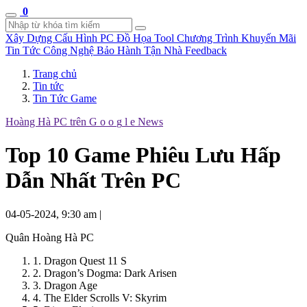
0
Xây Dựng Cấu Hình
PC Đồ Họa Tool
Chương Trình Khuyến Mãi
Tin Tức Công Nghệ
Bảo Hành Tận Nhà
Feedback
Trang chủ
Tin tức
Tin Tức Game
Hoàng Hà PC trên
G
o
o
g
l
e
News
Top 10 Game Phiêu Lưu Hấp
Dẫn Nhất Trên PC
04-05-2024, 9:30 am
|
Quân Hoàng Hà PC
1. Dragon Quest 11 S
2. Dragon’s Dogma: Dark Arisen
3. Dragon Age
4. The Elder Scrolls V: Skyrim