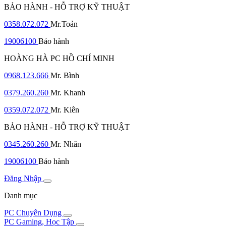
BẢO HÀNH - HỖ TRỢ KỸ THUẬT
0358.072.072
Mr.Toản
19006100
Bảo hành
HOÀNG HÀ PC HỒ CHÍ MINH
0968.123.666
Mr. Bình
0379.260.260
Mr. Khanh
0359.072.072
Mr. Kiên
BẢO HÀNH - HỖ TRỢ KỸ THUẬT
0345.260.260
Mr. Nhân
19006100
Bảo hành
Đăng Nhập
Danh mục
PC Chuyên Dụng
PC Gaming, Học Tập