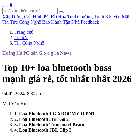
0
Xây Dựng Cấu Hình
PC Đồ Họa Tool
Chương Trình Khuyến Mãi
Tin Tức Công Nghệ
Bảo Hành Tận Nhà
Feedback
Trang chủ
Tin tức
Tin Công Nghệ
Hoàng Hà PC trên
G
o
o
g
l
e
News
Top 10+ loa bluetooth bass
mạnh giá rẻ, tốt nhất nhất 2026
04-05-2024, 8:30 am
|
Mai Văn Học
1. Loa Bluetooth LG XBOOM GO PN1
2. Loa Bluetooth JBL Go 2
3. Loa Bluetooth Tronsmart Beam
4. Loa Bluetooth JBL Clip 3