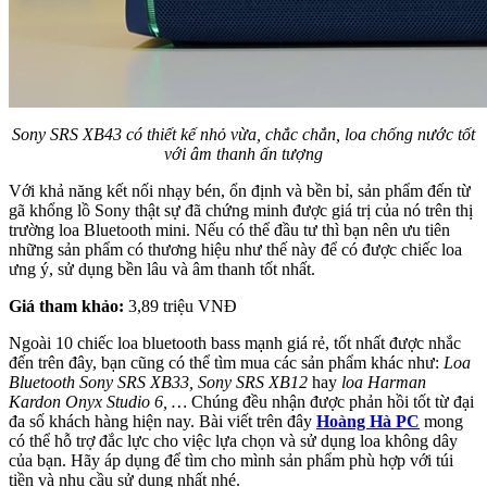
Sony SRS XB43 có thiết kế nhỏ vừa, chắc chắn, loa chống nước tốt
với âm thanh ấn tượng
Với khả năng kết nối nhạy bén, ổn định và bền bỉ, sản phẩm đến từ
gã khổng lồ Sony thật sự đã chứng minh được giá trị của nó trên thị
trường loa Bluetooth mini. Nếu có thể đầu tư thì bạn nên ưu tiên
những sản phẩm có thương hiệu như thế này để có được chiếc loa
ưng ý, sử dụng bền lâu và âm thanh tốt nhất.
Giá tham khảo:
3,89 triệu VNĐ
Ngoài 10 chiếc loa bluetooth bass mạnh giá rẻ, tốt nhất được nhắc
đến trên đây, bạn cũng có thể tìm mua các sản phẩm khác như:
Loa
Bluetooth Sony SRS XB33, Sony SRS XB12
hay
loa Harman
Kardon Onyx Studio 6, …
Chúng đều nhận được phản hồi tốt từ đại
đa số khách hàng hiện nay. Bài viết trên đây
Hoàng Hà PC
mong
có thể hỗ trợ đắc lực cho việc lựa chọn và sử dụng loa không dây
của bạn. Hãy áp dụng để tìm cho mình sản phẩm phù hợp với túi
tiền và nhu cầu sử dụng nhất nhé.