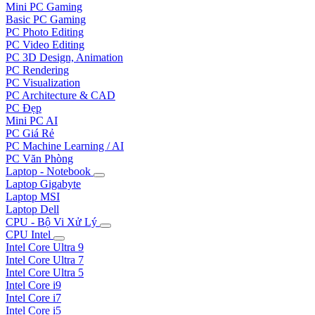
Mini PC Gaming
Basic PC Gaming
PC Photo Editing
PC Video Editing
PC 3D Design, Animation
PC Rendering
PC Visualization
PC Architecture & CAD
PC Đẹp
Mini PC AI
PC Giá Rẻ
PC Machine Learning / AI
PC Văn Phòng
Laptop - Notebook
Laptop Gigabyte
Laptop MSI
Laptop Dell
CPU - Bộ Vi Xử Lý
CPU Intel
Intel Core Ultra 9
Intel Core Ultra 7
Intel Core Ultra 5
Intel Core i9
Intel Core i7
Intel Core i5