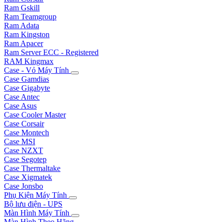
Ram Gskill
Ram Teamgroup
Ram Adata
Ram Kingston
Ram Apacer
Ram Server ECC - Registered
RAM Kingmax
Case - Vỏ Máy Tính
Case Gamdias
Case Gigabyte
Case Antec
Case Asus
Case Cooler Master
Case Corsair
Case Montech
Case MSI
Case NZXT
Case Segotep
Case Thermaltake
Case Xigmatek
Case Jonsbo
Phụ Kiện Máy Tính
Bộ lưu điện - UPS
Màn Hình Máy Tính
Màn Hình Theo Hãng