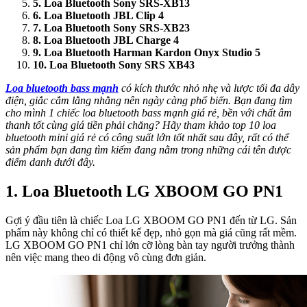
5. Loa Bluetooth Sony SRS-XB13
6. Loa Bluetooth JBL Clip 4
7. Loa Bluetooth Sony SRS-XB23
8. Loa Bluetooth JBL Charge 4
9. Loa Bluetooth Harman Kardon Onyx Studio 5
10. Loa Bluetooth Sony SRS XB43
Loa bluetooth
bass mạnh
có kích thước nhỏ nhẹ và lược tối đa dây
điện, giắc cắm lằng nhằng nên ngày càng phổ biến. Bạn đang tìm
cho mình 1 chiếc loa bluetooth bass mạnh giá rẻ, bền với chất âm
thanh tốt cùng giá tiền phải chăng? Hãy tham khảo top 10 loa
bluetooth mini giá rẻ có công suất lớn tốt nhất sau đây, rất có thể
sản phẩm bạn đang tìm kiếm đang nằm trong những cái tên được
điểm danh dưới đây.
1. Loa Bluetooth LG XBOOM GO PN1
Gợi ý đầu tiên là chiếc Loa LG XBOOM GO PN1 đến từ LG. Sản
phẩm này không chỉ có thiết kế đẹp, nhỏ gọn mà giá cũng rất mềm.
LG XBOOM GO PN1 chỉ lớn cỡ lòng bàn tay người trưởng thành
nên việc mang theo di động vô cùng đơn giản.