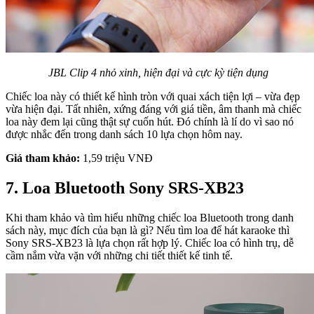
JBL Clip 4 nhỏ xinh, hiện đại và cực kỳ tiện dụng
Chiếc loa này có thiết kế hình tròn với quai xách tiện lợi – vừa đẹp
vừa hiện đại. Tất nhiên, xứng đáng với giá tiền, âm thanh mà chiếc
loa này đem lại cũng thật sự cuốn hút. Đó chính là lí do vì sao nó
được nhắc đến trong danh sách 10 lựa chọn hôm nay.
Giá tham khảo:
1,59 triệu VNĐ
7. Loa Bluetooth Sony SRS-XB23
Khi tham khảo và tìm hiểu những chiếc loa Bluetooth trong danh
sách này, mục đích của bạn là gì? Nếu tìm loa để hát karaoke thì
Sony SRS-XB23 là lựa chọn rất hợp lý. Chiếc loa có hình trụ, dễ
cầm nắm vừa vặn với những chi tiết thiết kế tinh tế.