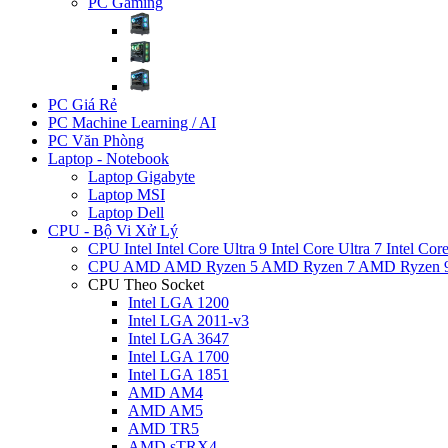
PC Gaming
PC Giá Rẻ
PC Machine Learning / AI
PC Văn Phòng
Laptop - Notebook
Laptop Gigabyte
Laptop MSI
Laptop Dell
CPU - Bộ Vi Xử Lý
CPU Intel
Intel Core Ultra 9
Intel Core Ultra 7
Intel Cor
CPU AMD
AMD Ryzen 5
AMD Ryzen 7
AMD Ryzen 
CPU Theo Socket
Intel LGA 1200
Intel LGA 2011-v3
Intel LGA 3647
Intel LGA 1700
Intel LGA 1851
AMD AM4
AMD AM5
AMD TR5
AMD sTRX4