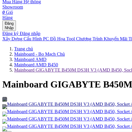
Mua Hàng
Hệ thống
Showroom
0
Giỏ
Hàng
Đăng
Nhập
Đăng ký
Đăng nhập
Xây Dựng Cấu Hình
PC Đồ Họa Tool
Chương Trình Khuyến Mãi
T
Trang chủ
Mainboard - Bo Mạch Chủ
Mainboard AMD
Mainboard AMD B450
Mainboard GIGABYTE B450M DS3H V3 (AMD B450, Sock
Mainboard GIGABYTE B450M 