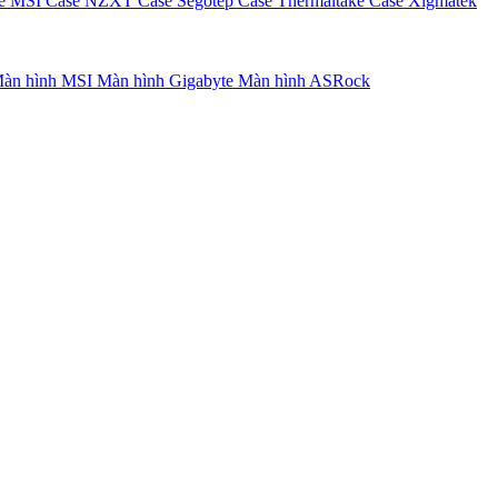
e MSI
Case NZXT
Case Segotep
Case Thermaltake
Case Xigmatek
àn hình MSI
Màn hình Gigabyte
Màn hình ASRock