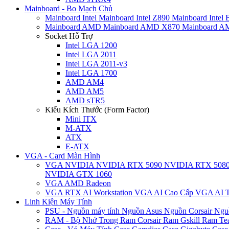
Mainboard - Bo Mạch Chủ
Mainboard Intel
Mainboard Intel Z890
Mainboard Intel
Mainboard AMD
Mainboard AMD X870
Mainboard 
Socket Hỗ Trợ
Intel LGA 1200
Intel LGA 2011
Intel LGA 2011-v3
Intel LGA 1700
AMD AM4
AMD AM5
AMD sTR5
Kiểu Kích Thước (Form Factor)
Mini ITX
M-ATX
ATX
E-ATX
VGA - Card Màn Hình
VGA NVIDIA
NVIDIA RTX 5090
NVIDIA RTX 508
NVIDIA GTX 1060
VGA AMD Radeon
VGA RTX AI Workstation
VGA AI Cao Cấp
VGA AI T
Linh Kiện Máy Tính
PSU - Nguồn máy tính
Nguồn Asus
Nguồn Corsair
Ngu
RAM - Bộ Nhớ Trong
Ram Corsair
Ram Gskill
Ram Te