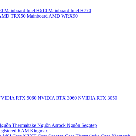
90
Mainboard Intel H610
Mainboard Intel H770
d AMD TRX50
Mainboard AMD WRX90
VIDIA RTX 5060
NVIDIA RTX 3060
NVIDIA RTX 3050
guồn Thermaltake
Nguồn Asrock
Nguồn Segotep
egistered
RAM Kingmax