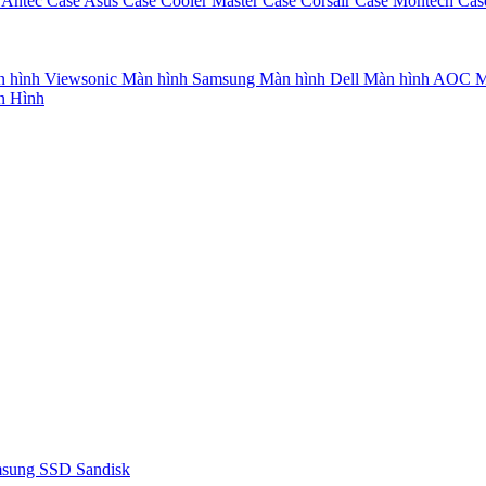
 Antec
Case Asus
Case Cooler Master
Case Corsair
Case Montech
Cas
 hình Viewsonic
Màn hình Samsung
Màn hình Dell
Màn hình AOC
M
n Hình
msung
SSD Sandisk