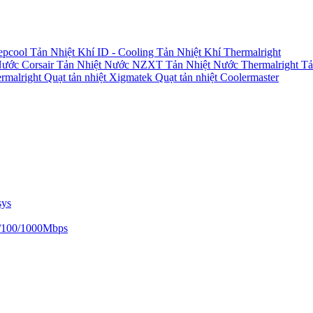
epcool
Tản Nhiệt Khí ID - Cooling
Tản Nhiệt Khí Thermalright
Nước Corsair
Tản Nhiệt Nước NZXT
Tản Nhiệt Nước Thermalright
Tả
ermalright
Quạt tản nhiệt Xigmatek
Quạt tản nhiệt Coolermaster
sys
/100/1000Mbps