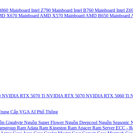
 B860
Mainboard Intel Z790
Mainboard Intel B760
Mainboard Intel Z6
AMD X670
Mainboard AMD X570
Mainboard AMD B650
Mainboar
0
NVIDIA RTX 5070 Ti
NVIDIA RTX 5070
NVIDIA RTX 5060 Ti
N
rung Cấp
VGA AI Phổ Thông
ồn Gigabyte
Nguồn Super Flower
Nguồn Deepcool
Nguồn Seasonic
N
amgroup
Ram Adata
Ram Kingston
Ram Apacer
Ram Server ECC - R