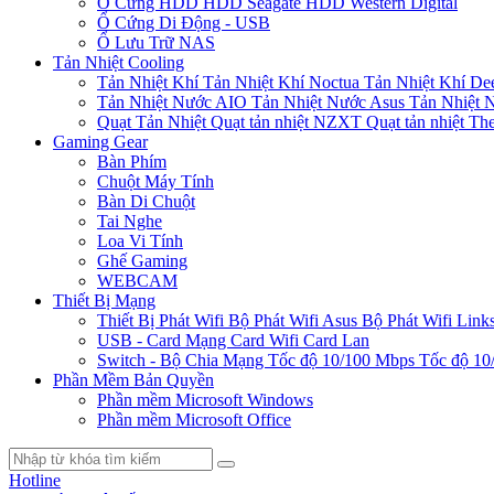
Ổ Cứng HDD
HDD Seagate
HDD Western Digital
Ổ Cứng Di Động - USB
Ổ Lưu Trữ NAS
Tản Nhiệt Cooling
Tản Nhiệt Khí
Tản Nhiệt Khí Noctua
Tản Nhiệt Khí De
Tản Nhiệt Nước AIO
Tản Nhiệt Nước Asus
Tản Nhiệt 
Quạt Tản Nhiệt
Quạt tản nhiệt NZXT
Quạt tản nhiệt Th
Gaming Gear
Bàn Phím
Chuột Máy Tính
Bàn Di Chuột
Tai Nghe
Loa Vi Tính
Ghế Gaming
WEBCAM
Thiết Bị Mạng
Thiết Bị Phát Wifi
Bộ Phát Wifi Asus
Bộ Phát Wifi Link
USB - Card Mạng
Card Wifi
Card Lan
Switch - Bộ Chia Mạng
Tốc độ 10/100 Mbps
Tốc độ 10
Phần Mềm Bản Quyền
Phần mềm Microsoft Windows
Phần mềm Microsoft Office
Hotline