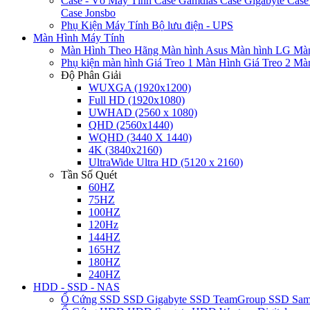
Case - Vỏ Máy Tính
Case Gamdias
Case Gigabyte
Case
Case Jonsbo
Phụ Kiện Máy Tính
Bộ lưu điện - UPS
Màn Hình Máy Tính
Màn Hình Theo Hãng
Màn hình Asus
Màn hình LG
Màn
Phụ kiện màn hình
Giá Treo 1 Màn Hình
Giá Treo 2 Mà
Độ Phân Giải
WUXGA (1920x1200)
Full HD (1920x1080)
UWHAD (2560 x 1080)
QHD (2560x1440)
WQHD (3440 X 1440)
4K (3840x2160)
UltraWide Ultra HD (5120 x 2160)
Tần Số Quét
60HZ
75HZ
100HZ
120Hz
144HZ
165HZ
180HZ
240HZ
HDD - SSD - NAS
Ổ Cứng SSD
SSD Gigabyte
SSD TeamGroup
SSD Sa