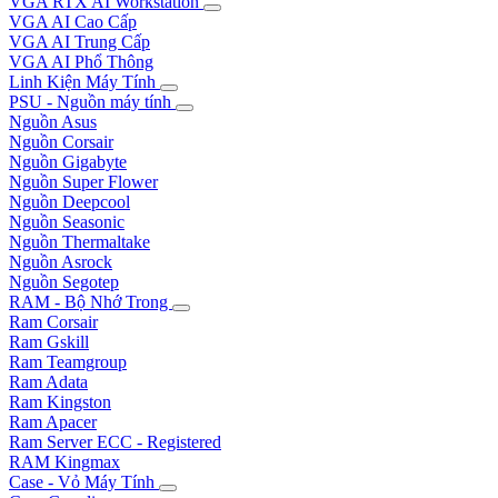
VGA RTX AI Workstation
VGA AI Cao Cấp
VGA AI Trung Cấp
VGA AI Phổ Thông
Linh Kiện Máy Tính
PSU - Nguồn máy tính
Nguồn Asus
Nguồn Corsair
Nguồn Gigabyte
Nguồn Super Flower
Nguồn Deepcool
Nguồn Seasonic
Nguồn Thermaltake
Nguồn Asrock
Nguồn Segotep
RAM - Bộ Nhớ Trong
Ram Corsair
Ram Gskill
Ram Teamgroup
Ram Adata
Ram Kingston
Ram Apacer
Ram Server ECC - Registered
RAM Kingmax
Case - Vỏ Máy Tính