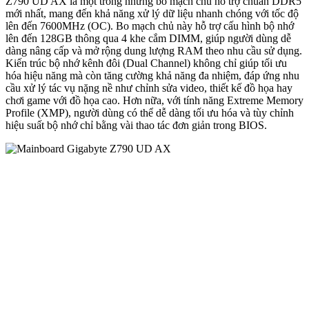
Z790 UD AX là một trong những bo mạch chủ hỗ trợ chuẩn DDR5
mới nhất, mang đến khả năng xử lý dữ liệu nhanh chóng với tốc độ
lên đến 7600MHz (OC). Bo mạch chủ này hỗ trợ cấu hình bộ nhớ
lên đến 128GB thông qua 4 khe cắm DIMM, giúp người dùng dễ
dàng nâng cấp và mở rộng dung lượng RAM theo nhu cầu sử dụng.
Kiến trúc bộ nhớ kênh đôi (Dual Channel) không chỉ giúp tối ưu
hóa hiệu năng mà còn tăng cường khả năng đa nhiệm, đáp ứng nhu
cầu xử lý tác vụ nặng nề như chỉnh sửa video, thiết kế đồ họa hay
chơi game với đồ họa cao. Hơn nữa, với tính năng Extreme Memory
Profile (XMP), người dùng có thể dễ dàng tối ưu hóa và tùy chỉnh
hiệu suất bộ nhớ chỉ bằng vài thao tác đơn giản trong BIOS.