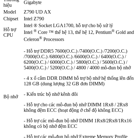
Gigabyte
hiệu
Model
Z790 UD AX
Chipset
Intel Z790
Intel ® Socket LGA1700, hỗ trợ cho bộ xử lý
Hỗ trợ
®
®
Intel
Core ™ thế hệ 13, thế hệ 12, Pentium
Gold and
CPU
®
Celeron
Processors
- Hỗ trợ DDR5 7600(O.C.) /7400(O.C.) /7200(O.C.)
/7000(O.C.) /6800(O.C.) /6600(O.C.) / 6400(O.C.) /
6200(O.C.) / 6000(O.C.) / 5800(O.C.) / 5600(O.C.) /
5400(O.C.) / 5200(O.C.) / 4800 / 4000 mô-đun bộ nhớ
- 4 x ổ cắm DDR DIMM hỗ trợ bộ nhớ hệ thống lên đến
128 GB (dung lượng 32 GB đơn DIMM)
- Kiến trúc bộ nhớ kênh đôi
Bộ nhớ
- Hỗ trợ cho các mô-đun bộ nhớ DIMM 1Rx8 / 2Rx8
không đệm ECC (hoạt động ở chế độ không ECC)
- Hỗ trợ các mô-đun bộ nhớ DIMM 1Rx8/2Rx8/1Rx16
không có bộ nhớ đệm ECC
- Hỗ trợ các mô-đun bộ nhớ Extreme Memory Profile