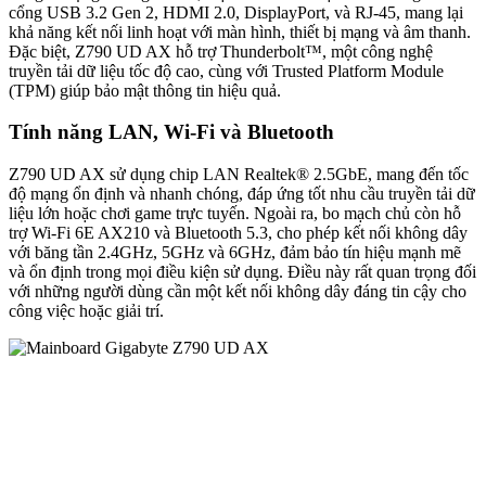
cổng USB 3.2 Gen 2, HDMI 2.0, DisplayPort, và RJ-45, mang lại
khả năng kết nối linh hoạt với màn hình, thiết bị mạng và âm thanh.
Đặc biệt, Z790 UD AX hỗ trợ Thunderbolt™, một công nghệ
truyền tải dữ liệu tốc độ cao, cùng với Trusted Platform Module
(TPM) giúp bảo mật thông tin hiệu quả.
Tính năng LAN, Wi-Fi và Bluetooth
Z790 UD AX sử dụng chip LAN Realtek® 2.5GbE, mang đến tốc
độ mạng ổn định và nhanh chóng, đáp ứng tốt nhu cầu truyền tải dữ
liệu lớn hoặc chơi game trực tuyến. Ngoài ra, bo mạch chủ còn hỗ
trợ Wi-Fi 6E AX210 và Bluetooth 5.3, cho phép kết nối không dây
với băng tần 2.4GHz, 5GHz và 6GHz, đảm bảo tín hiệu mạnh mẽ
và ổn định trong mọi điều kiện sử dụng. Điều này rất quan trọng đối
với những người dùng cần một kết nối không dây đáng tin cậy cho
công việc hoặc giải trí.