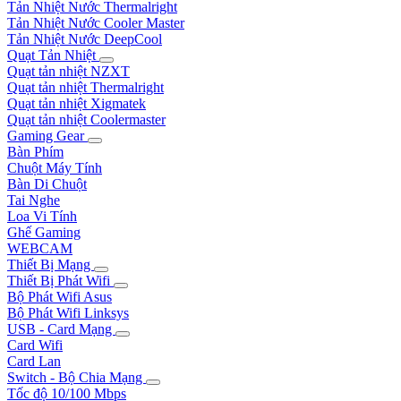
Tản Nhiệt Nước Thermalright
Tản Nhiệt Nước Cooler Master
Tản Nhiệt Nước DeepCool
Quạt Tản Nhiệt
Quạt tản nhiệt NZXT
Quạt tản nhiệt Thermalright
Quạt tản nhiệt Xigmatek
Quạt tản nhiệt Coolermaster
Gaming Gear
Bàn Phím
Chuột Máy Tính
Bàn Di Chuột
Tai Nghe
Loa Vi Tính
Ghế Gaming
WEBCAM
Thiết Bị Mạng
Thiết Bị Phát Wifi
Bộ Phát Wifi Asus
Bộ Phát Wifi Linksys
USB - Card Mạng
Card Wifi
Card Lan
Switch - Bộ Chia Mạng
Tốc độ 10/100 Mbps