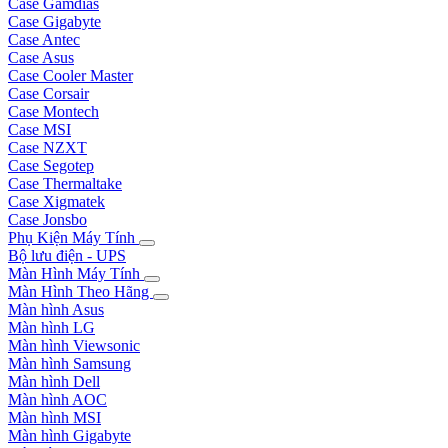
Case Gamdias
Case Gigabyte
Case Antec
Case Asus
Case Cooler Master
Case Corsair
Case Montech
Case MSI
Case NZXT
Case Segotep
Case Thermaltake
Case Xigmatek
Case Jonsbo
Phụ Kiện Máy Tính
Bộ lưu điện - UPS
Màn Hình Máy Tính
Màn Hình Theo Hãng
Màn hình Asus
Màn hình LG
Màn hình Viewsonic
Màn hình Samsung
Màn hình Dell
Màn hình AOC
Màn hình MSI
Màn hình Gigabyte