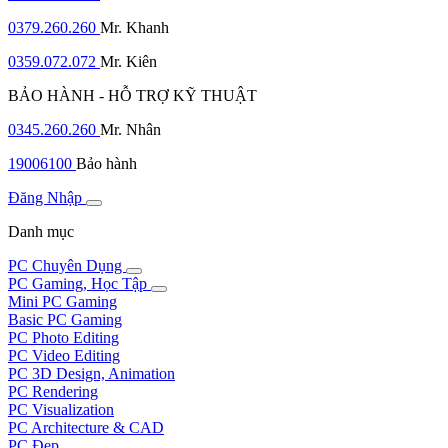
0379.260.260
Mr. Khanh
0359.072.072
Mr. Kiên
BẢO HÀNH - HỖ TRỢ KỸ THUẬT
0345.260.260
Mr. Nhân
19006100
Bảo hành
Đăng Nhập
Danh mục
PC Chuyên Dụng
PC Gaming, Học Tập
Mini PC Gaming
Basic PC Gaming
PC Photo Editing
PC Video Editing
PC 3D Design, Animation
PC Rendering
PC Visualization
PC Architecture & CAD
PC Đẹp