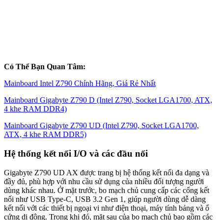
Có Thể Bạn Quan Tâm:
Mainboard Intel Z790 Chính Hãng, Giá Rẻ Nhất
Mainboard Gigabyte Z790 D (Intel Z790, Socket LGA1700, ATX,
4 khe RAM DDR4)
Mainboard Gigabyte Z790 UD (Intel Z790, Socket LGA1700,
ATX, 4 khe RAM DDR5)
Hệ thống kết nối I/O và các đầu nối
Gigabyte Z790 UD AX được trang bị hệ thống kết nối đa dạng và
đầy đủ, phù hợp với nhu cầu sử dụng của nhiều đối tượng người
dùng khác nhau. Ở mặt trước, bo mạch chủ cung cấp các cổng kết
nối như USB Type-C, USB 3.2 Gen 1, giúp người dùng dễ dàng
kết nối với các thiết bị ngoại vi như điện thoại, máy tính bảng và ổ
cứng di động. Trong khi đó, mặt sau của bo mạch chủ bao gồm các