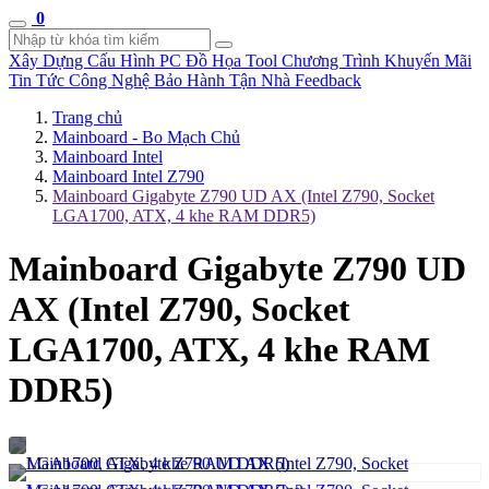
0
Xây Dựng Cấu Hình
PC Đồ Họa Tool
Chương Trình Khuyến Mãi
Tin Tức Công Nghệ
Bảo Hành Tận Nhà
Feedback
Trang chủ
Mainboard - Bo Mạch Chủ
Mainboard Intel
Mainboard Intel Z790
Mainboard Gigabyte Z790 UD AX (Intel Z790, Socket
LGA1700, ATX, 4 khe RAM DDR5)
Mainboard Gigabyte Z790 UD
AX (Intel Z790, Socket
LGA1700, ATX, 4 khe RAM
DDR5)