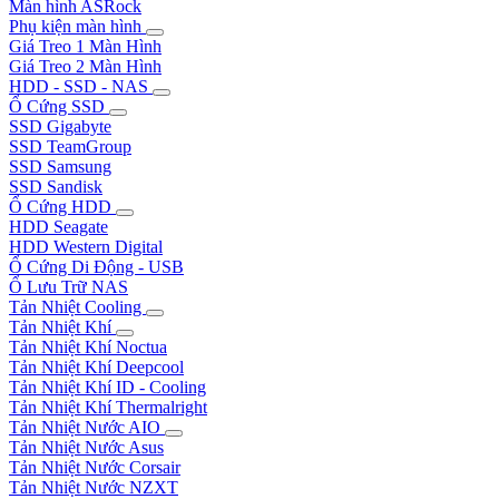
Màn hình ASRock
Phụ kiện màn hình
Giá Treo 1 Màn Hình
Giá Treo 2 Màn Hình
HDD - SSD - NAS
Ổ Cứng SSD
SSD Gigabyte
SSD TeamGroup
SSD Samsung
SSD Sandisk
Ổ Cứng HDD
HDD Seagate
HDD Western Digital
Ổ Cứng Di Động - USB
Ổ Lưu Trữ NAS
Tản Nhiệt Cooling
Tản Nhiệt Khí
Tản Nhiệt Khí Noctua
Tản Nhiệt Khí Deepcool
Tản Nhiệt Khí ID - Cooling
Tản Nhiệt Khí Thermalright
Tản Nhiệt Nước AIO
Tản Nhiệt Nước Asus
Tản Nhiệt Nước Corsair
Tản Nhiệt Nước NZXT