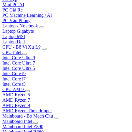
Mini PC AI
PC Giá Rẻ
PC Machine Learning / AI
PC Văn Phòng
Laptop - Notebook
Laptop Gigabyte
Laptop MSI
Laptop Dell
CPU - Bộ Vi Xử Lý
CPU Intel
Intel Core Ultra 9
Intel Core Ultra 7
Intel Core Ultra 5
Intel Core i9
Intel Core i7
Intel Core i5
CPU AMD
AMD Ryzen 5
AMD Ryzen 7
AMD Ryzen 9
AMD Ryzen Threadripper
Mainboard - Bo Mạch Chủ
Mainboard Intel
Mainboard Intel Z890
Mainboard Intel B860