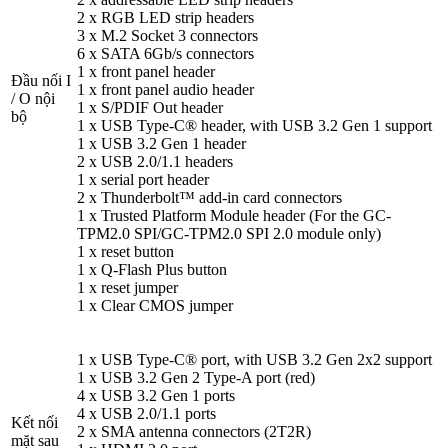
2 x RGB LED strip headers
3 x M.2 Socket 3 connectors
6 x SATA 6Gb/s connectors
1 x front panel header
Đầu nối I
1 x front panel audio header
/ O nội
1 x S/PDIF Out header
bộ
1 x USB Type-C® header, with USB 3.2 Gen 1 support
1 x USB 3.2 Gen 1 header
2 x USB 2.0/1.1 headers
1 x serial port header
2 x Thunderbolt™ add-in card connectors
1 x Trusted Platform Module header (For the GC-
TPM2.0 SPI/GC-TPM2.0 SPI 2.0 module only)
1 x reset button
1 x Q-Flash Plus button
1 x reset jumper
1 x Clear CMOS jumper
1 x USB Type-C® port, with USB 3.2 Gen 2x2 support
1 x USB 3.2 Gen 2 Type-A port (red)
4 x USB 3.2 Gen 1 ports
4 x USB 2.0/1.1 ports
Kết nối
2 x SMA antenna connectors (2T2R)
mặt sau