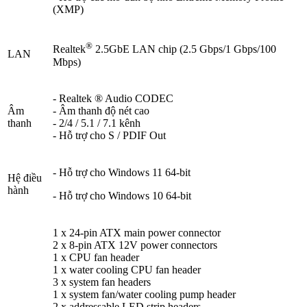
(XMP)
®
Realtek
2.5GbE LAN chip (2.5 Gbps/1 Gbps/100
LAN
Mbps)
- Realtek ® Audio CODEC
Âm
- Âm thanh độ nét cao
thanh
- 2/4 / 5.1 / 7.1 kênh
- Hỗ trợ cho S / PDIF Out
- Hỗ trợ cho Windows 11 64-bit
Hệ điều
hành
- Hỗ trợ cho Windows 10 64-bit
1 x 24-pin ATX main power connector
2 x 8-pin ATX 12V power connectors
1 x CPU fan header
1 x water cooling CPU fan header
3 x system fan headers
1 x system fan/water cooling pump header
2 x addressable LED strip headers