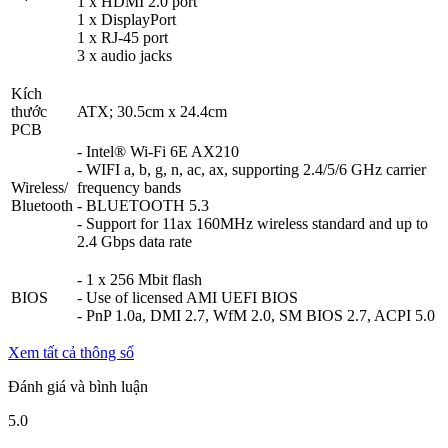
1 x HDMI 2.0 port
1 x DisplayPort
1 x RJ-45 port
3 x audio jacks
Kích
thước
ATX; 30.5cm x 24.4cm
PCB
- Intel® Wi-Fi 6E AX210
- WIFI a, b, g, n, ac, ax, supporting 2.4/5/6 GHz carrier
Wireless/
frequency bands
Bluetooth
- BLUETOOTH 5.3
- Support for 11ax 160MHz wireless standard and up to
2.4 Gbps data rate
- 1 x 256 Mbit flash
BIOS
- Use of licensed AMI UEFI BIOS
- PnP 1.0a, DMI 2.7, WfM 2.0, SM BIOS 2.7, ACPI 5.0
Xem tất cả thông số
Đánh giá và bình luận
5.0