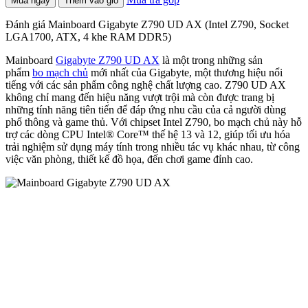
Mua ngay
Thêm vào giỏ
Đánh giá Mainboard Gigabyte Z790 UD AX (Intel Z790, Socket
LGA1700, ATX, 4 khe RAM DDR5)
Mainboard
Gigabyte Z790 UD AX
là một trong những sản
phẩm
bo mạch chủ
mới nhất của Gigabyte, một thương hiệu nổi
tiếng với các sản phẩm công nghệ chất lượng cao. Z790 UD AX
không chỉ mang đến hiệu năng vượt trội mà còn được trang bị
những tính năng tiên tiến để đáp ứng nhu cầu của cả người dùng
phổ thông và game thủ. Với chipset Intel Z790, bo mạch chủ này hỗ
trợ các dòng CPU Intel® Core™ thế hệ 13 và 12, giúp tối ưu hóa
trải nghiệm sử dụng máy tính trong nhiều tác vụ khác nhau, từ công
việc văn phòng, thiết kế đồ họa, đến chơi game đỉnh cao.