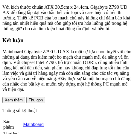
Với kích thước chuẩn ATX 30.5cm x 24.4cm, Gigabyte Z790 UD
AX dễ dàng lắp đặt vào hầu hết các loại vỏ case hiện có trên thị
trường. Thiết kế PCB của bo mạch chủ này không chỉ đảm bảo khả
năng tản nhiệt hiệu quả mà còn giúp tối ưu hóa luồng gió trong hệ
thống, giữ cho các linh kiện hoạt động ổn định và bền bỉ.
Kết luận
Mainboard Gigabyte Z790 UD AX là một sự lựa chọn tuyệt vời cho
những ai đang tìm kiếm một bo mạch chủ mạnh mẽ, đa năng và ổn
định. Với chipset Intel Z790, hỗ trợ chuẩn DDR5, cùng nhiều tính
năng kết nối tiên tiến, sản phẩm này không chỉ đáp ứng tốt nhu cầu
làm việc và giải trí hàng ngày mà còn sẵn sàng cho các tác vụ nặng
và yêu cầu cao về hiệu năng. Đây thực sự là một bo mạch chủ đáng
cân nhắc cho bất kỳ ai muốn xây dựng một hệ thống PC mạnh mẽ
và hiện đại.
Xem thêm
Thu gọn
Thông số kỹ thuật
Sản
Mainboard
phẩm
Thương