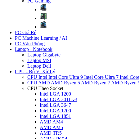
PC Gaming
PC Giá Rẻ
PC Machine Learning / AI
PC Văn Phòng
Laptop - Notebook
Laptop Gigabyte
Laptop MSI
Laptop Dell
CPU - Bộ Vi Xử Lý
CPU Intel
Intel Core Ultra 9
Intel Core Ultra 7
Intel Cor
CPU AMD
AMD Ryzen 5
AMD Ryzen 7
AMD Ryzen 
CPU Theo Socket
Intel LGA 1200
Intel LGA 2011-v3
Intel LGA 3647
Intel LGA 1700
Intel LGA 1851
AMD AM4
AMD AM5
AMD TR5
AMD sTRX4