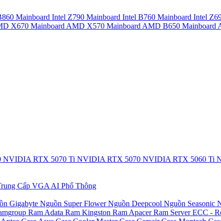
 B860
Mainboard Intel Z790
Mainboard Intel B760
Mainboard Intel Z6
AMD X670
Mainboard AMD X570
Mainboard AMD B650
Mainboar
0
NVIDIA RTX 5070 Ti
NVIDIA RTX 5070
NVIDIA RTX 5060 Ti
N
rung Cấp
VGA AI Phổ Thông
ồn Gigabyte
Nguồn Super Flower
Nguồn Deepcool
Nguồn Seasonic
N
amgroup
Ram Adata
Ram Kingston
Ram Apacer
Ram Server ECC - R