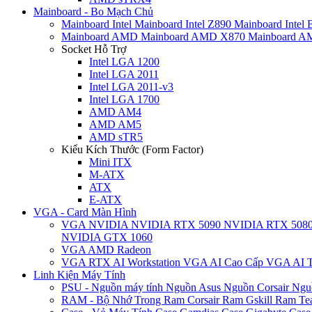
Mainboard - Bo Mạch Chủ
Mainboard Intel
Mainboard Intel Z890
Mainboard Intel
Mainboard AMD
Mainboard AMD X870
Mainboard 
Socket Hỗ Trợ
Intel LGA 1200
Intel LGA 2011
Intel LGA 2011-v3
Intel LGA 1700
AMD AM4
AMD AM5
AMD sTR5
Kiểu Kích Thước (Form Factor)
Mini ITX
M-ATX
ATX
E-ATX
VGA - Card Màn Hình
VGA NVIDIA
NVIDIA RTX 5090
NVIDIA RTX 508
NVIDIA GTX 1060
VGA AMD Radeon
VGA RTX AI Workstation
VGA AI Cao Cấp
VGA AI T
Linh Kiện Máy Tính
PSU - Nguồn máy tính
Nguồn Asus
Nguồn Corsair
Ngu
RAM - Bộ Nhớ Trong
Ram Corsair
Ram Gskill
Ram Te