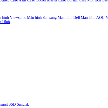
 Antec
Case Asus
Case Cooler Master
Case Corsair
Case Montech
Cas
 hình Viewsonic
Màn hình Samsung
Màn hình Dell
Màn hình AOC
M
n Hình
msung
SSD Sandisk