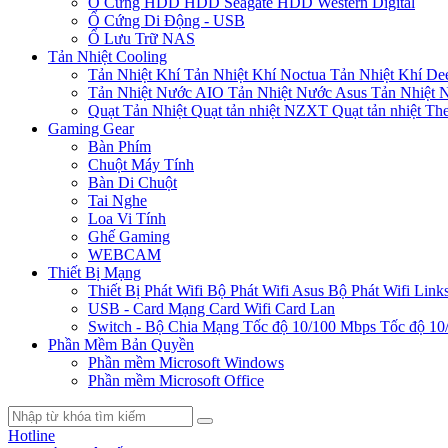
Ổ Cứng HDD
HDD Seagate
HDD Western Digital
Ổ Cứng Di Động - USB
Ổ Lưu Trữ NAS
Tản Nhiệt Cooling
Tản Nhiệt Khí
Tản Nhiệt Khí Noctua
Tản Nhiệt Khí De
Tản Nhiệt Nước AIO
Tản Nhiệt Nước Asus
Tản Nhiệt 
Quạt Tản Nhiệt
Quạt tản nhiệt NZXT
Quạt tản nhiệt Th
Gaming Gear
Bàn Phím
Chuột Máy Tính
Bàn Di Chuột
Tai Nghe
Loa Vi Tính
Ghế Gaming
WEBCAM
Thiết Bị Mạng
Thiết Bị Phát Wifi
Bộ Phát Wifi Asus
Bộ Phát Wifi Link
USB - Card Mạng
Card Wifi
Card Lan
Switch - Bộ Chia Mạng
Tốc độ 10/100 Mbps
Tốc độ 10
Phần Mềm Bản Quyền
Phần mềm Microsoft Windows
Phần mềm Microsoft Office
Hotline