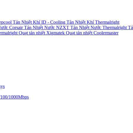
epcool
Tản Nhiệt Khí ID - Cooling
Tản Nhiệt Khí Thermalright
Nước Corsair
Tản Nhiệt Nước NZXT
Tản Nhiệt Nước Thermalright
Tả
ermalright
Quạt tản nhiệt Xigmatek
Quạt tản nhiệt Coolermaster
sys
/100/1000Mbps