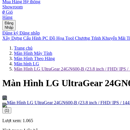
Mua Hàng
Hệ thống
Showroom
0
Giỏ
Hàng
Đăng
Nhập
Đăng ký
Đăng nhập
Xây Dựng Cấu Hình
PC Đồ Họa Tool
Chương Trình Khuyến Mãi
T
Trang chủ
Màn Hình Máy Tính
Màn Hình Theo Hãng
Màn hình LG
Màn Hình LG UltraGear 24GN600-B (23.8 inch / FHD/ IPS /
Màn Hình LG UltraGear 24GN600
(1)
Lượt xem:
1.065