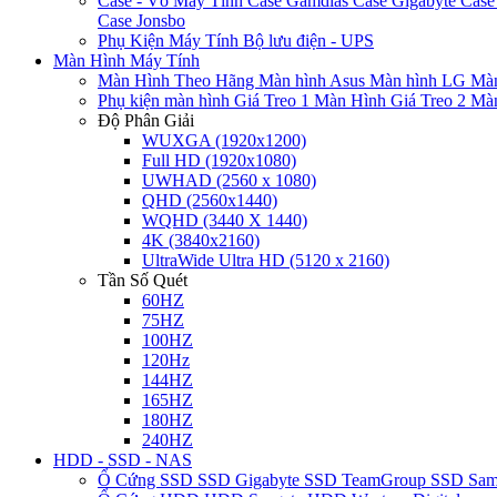
Case - Vỏ Máy Tính
Case Gamdias
Case Gigabyte
Case
Case Jonsbo
Phụ Kiện Máy Tính
Bộ lưu điện - UPS
Màn Hình Máy Tính
Màn Hình Theo Hãng
Màn hình Asus
Màn hình LG
Màn
Phụ kiện màn hình
Giá Treo 1 Màn Hình
Giá Treo 2 Mà
Độ Phân Giải
WUXGA (1920x1200)
Full HD (1920x1080)
UWHAD (2560 x 1080)
QHD (2560x1440)
WQHD (3440 X 1440)
4K (3840x2160)
UltraWide Ultra HD (5120 x 2160)
Tần Số Quét
60HZ
75HZ
100HZ
120Hz
144HZ
165HZ
180HZ
240HZ
HDD - SSD - NAS
Ổ Cứng SSD
SSD Gigabyte
SSD TeamGroup
SSD Sa