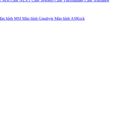
e MSI
Case NZXT
Case Segotep
Case Thermaltake
Case Xigmatek
àn hình MSI
Màn hình Gigabyte
Màn hình ASRock