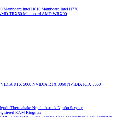
90
Mainboard Intel H610
Mainboard Intel H770
d AMD TRX50
Mainboard AMD WRX90
VIDIA RTX 5060
NVIDIA RTX 3060
NVIDIA RTX 3050
guồn Thermaltake
Nguồn Asrock
Nguồn Segotep
egistered
RAM Kingmax