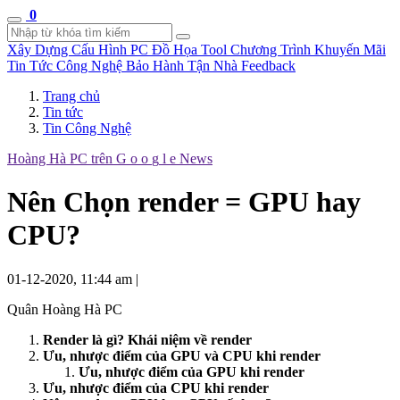
0
Xây Dựng Cấu Hình
PC Đồ Họa Tool
Chương Trình Khuyến Mãi
Tin Tức Công Nghệ
Bảo Hành Tận Nhà
Feedback
Trang chủ
Tin tức
Tin Công Nghệ
Hoàng Hà PC trên
G
o
o
g
l
e
News
Nên Chọn render = GPU hay
CPU?
01-12-2020, 11:44 am
|
Quân Hoàng Hà PC
Render là gì? Khái niệm về render
Ưu, nhược điểm của GPU và CPU khi render
Ưu, nhược điểm của GPU khi render
Ưu, nhược điểm của CPU khi render