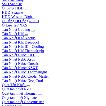
SSD Sandisk
Ổ Cứng HDD
HDD Seagate
HDD Western Digital
Ổ Cứng Di Động - USB
Ổ Lưu Trữ NAS
Tản Nhiệt Cooling
Tản Nhiệt Khí
Tản Nhiệt Khí Noctua
Tản Nhiệt Khí Deepcool
Tản Nhiệt Khí ID - Cooling
Tản Nhiệt Khí Thermalright
Tản Nhiệt Nước AIO
Tản Nhiệt Nước Asus
Tản Nhiệt Nước Corsair
Tản Nhiệt Nước NZXT
Tản Nhiệt Nước Thermalright
Tản Nhiệt Nước Cooler Master
Tản Nhiệt Nước DeepCool
Quạt Tản Nhiệt
Quạt tản nhiệt NZXT
Quạt tản nhiệt Thermalright
Quạt tản nhiệt Xigmatek
Quạt tản nhiệt Coolermaster