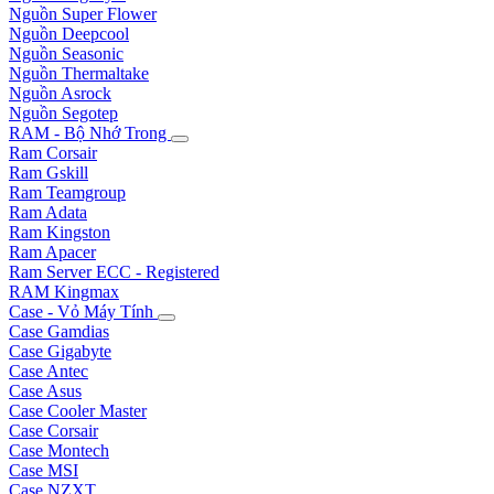
Nguồn Super Flower
Nguồn Deepcool
Nguồn Seasonic
Nguồn Thermaltake
Nguồn Asrock
Nguồn Segotep
RAM - Bộ Nhớ Trong
Ram Corsair
Ram Gskill
Ram Teamgroup
Ram Adata
Ram Kingston
Ram Apacer
Ram Server ECC - Registered
RAM Kingmax
Case - Vỏ Máy Tính
Case Gamdias
Case Gigabyte
Case Antec
Case Asus
Case Cooler Master
Case Corsair
Case Montech
Case MSI
Case NZXT