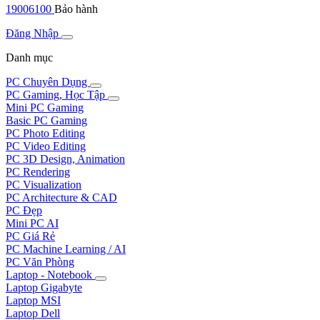
19006100
Bảo hành
Đăng Nhập
Danh mục
PC Chuyên Dụng
PC Gaming, Học Tập
Mini PC Gaming
Basic PC Gaming
PC Photo Editing
PC Video Editing
PC 3D Design, Animation
PC Rendering
PC Visualization
PC Architecture & CAD
PC Đẹp
Mini PC AI
PC Giá Rẻ
PC Machine Learning / AI
PC Văn Phòng
Laptop - Notebook
Laptop Gigabyte
Laptop MSI
Laptop Dell