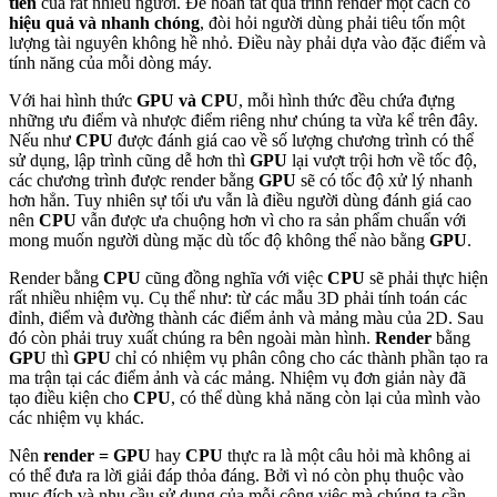
tiên
của rất nhiều người. Để hoàn tất quá trình render một cách có
hiệu quả và nhanh chóng
, đòi hỏi người dùng phải tiêu tốn một
lượng tài nguyên không hề nhỏ. Điều này phải dựa vào đặc điểm và
tính năng của mỗi dòng máy.
Với hai hình thức
GPU và CPU
, mỗi hình thức đều chứa đựng
những ưu điểm và nhược điểm riêng như chúng ta vừa kể trên đây.
Nếu như
CPU
được đánh giá cao về số lượng chương trình có thể
sử dụng, lập trình cũng dễ hơn thì
GPU
lại vượt trội hơn về tốc độ,
các chương trình được render bằng
GPU
sẽ có tốc độ xử lý nhanh
hơn hẳn. Tuy nhiên sự tối ưu vẫn là điều người dùng đánh giá cao
nên
CPU
vẫn được ưa chuộng hơn vì cho ra sản phẩm chuẩn với
mong muốn người dùng mặc dù tốc độ không thể nào bằng
GPU
.
Render bằng
CPU
cũng đồng nghĩa với việc
CPU
sẽ phải thực hiện
rất nhiều nhiệm vụ. Cụ thể như: từ các mẫu 3D phải tính toán các
đỉnh, điểm và đường thành các điểm ảnh và mảng màu của 2D. Sau
đó còn phải truy xuất chúng ra bên ngoài màn hình.
Render
bằng
GPU
thì
GPU
chỉ có nhiệm vụ phân công cho các thành phần tạo ra
ma trận tại các điểm ảnh và các mảng. Nhiệm vụ đơn giản này đã
tạo điều kiện cho
CPU
, có thể dùng khả năng còn lại của mình vào
các nhiệm vụ khác.
Nên
render = GPU
hay
CPU
thực ra là một câu hỏi mà không ai
có thể đưa ra lời giải đáp thỏa đáng. Bởi vì nó còn phụ thuộc vào
mục đích và nhu cầu sử dụng của mỗi công việc mà chúng ta cần.