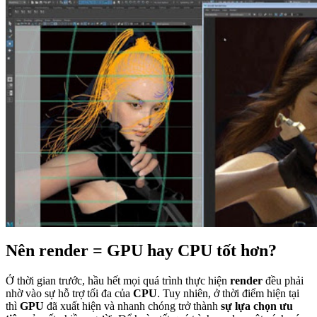
Nên render = GPU hay CPU tốt hơn?
Ở thời gian trước, hầu hết mọi quá trình thực hiện
render
đều phải
nhờ vào sự hỗ trợ tối đa của
CPU
. Tuy nhiên, ở thời điểm hiện tại
thì
GPU
đã xuất hiện và nhanh chóng trở thành
sự lựa chọn ưu