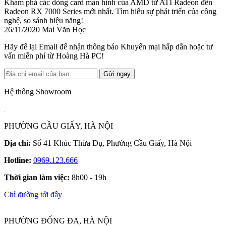
Khám phá các dòng card màn hình của AMD từ ATI Radeon đến
Radeon RX 7000 Series mới nhất. Tìm hiểu sự phát triển của công
nghệ, so sánh hiệu năng!
26/11/2020
Mai Văn Học
Hãy để lại Email để nhận thông báo Khuyến mại hấp dẫn hoặc tư
vấn miễn phí từ Hoàng Hà PC!
Gửi ngay
Hệ thống Showroom
PHƯỜNG CẦU GIẤY, HÀ NỘI
Địa chỉ:
Số 41 Khúc Thừa Dụ, Phường Cầu Giấy, Hà Nội
Hotline:
0969.123.666
Thời gian làm việc:
8h00 - 19h
Chỉ đường tới đây
PHƯỜNG ĐỐNG ĐA, HÀ NỘI