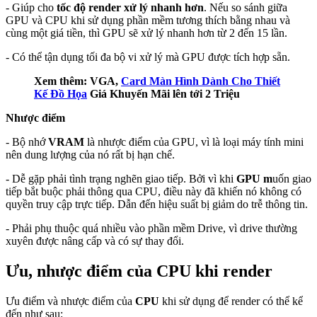
- Giúp cho
tốc độ render xử lý nhanh hơn
. Nếu so sánh giữa
GPU và CPU khi sử dụng phần mềm tương thích bằng nhau và
cùng một giá tiền, thì GPU sẽ xử lý nhanh hơn từ 2 đến 15 lần.
- Có thể tận dụng tối đa bộ vi xử lý mà GPU được tích hợp sẵn.
Xem thêm: VGA,
Card Màn Hình Dành Cho Thiết
Kế Đồ Họa
Giá Khuyến Mãi lên tới 2 Triệu
Nhược điểm
- Bộ nhớ
VRAM
là nhược điểm của GPU, vì là loại máy tính mini
nên dung lượng của nó rất bị hạn chế.
- Dễ gặp phải tình trạng nghẽn giao tiếp. Bởi vì khi
GPU m
uốn giao
tiếp bắt buộc phải thông qua CPU, điều này đã khiến nó không có
quyền truy cập trực tiếp. Dẫn đến hiệu suất bị giảm do trễ thông tin.
- Phải phụ thuộc quá nhiều vào phần mềm Drive, vì drive thường
xuyên được nâng cấp và có sự thay đổi.
Ưu, nhược điểm của CPU khi render
Ưu điểm và nhược điểm của
CPU
khi sử dụng để render có thể kể
đến như sau: