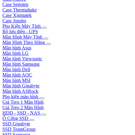
Case Segotep
Case Thermaltake
Case Xigmatek
Case Jonsbo
Phụ Kiện Máy Tính
Bộ lưu điện - UPS
Màn Hình Máy Tính
Màn Hình Theo Hãng
Màn hình Asus
Màn hình LG
Màn hình Viewsonic
Màn hình Samsung
Màn hình Dell
Màn hình AOC
Màn hình MSI
Màn hình Gigabyte
Màn hình ASRock
Phụ kiện màn hình
Giá Treo 1 Màn Hình
Giá Treo 2 Màn Hình
HDD - SSD - NAS
Ổ Cứng SSD
SSD Gigabyte
SSD TeamGroup
SSD Samsung