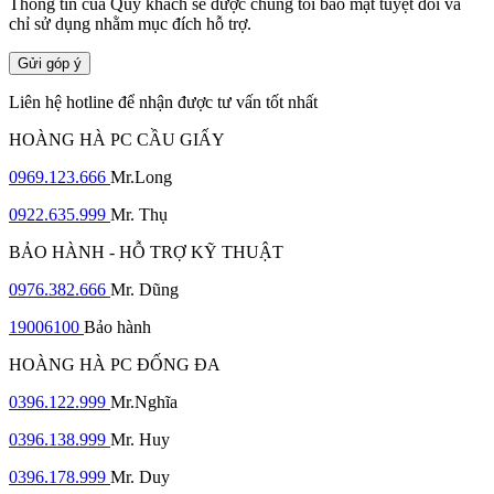
Thông tin của Quý khách sẽ được chúng tôi bảo mật tuyệt đối và
chỉ sử dụng nhằm mục đích hỗ trợ.
Gửi góp ý
Liên hệ hotline để nhận được tư vấn tốt nhất
HOÀNG HÀ PC CẦU GIẤY
0969.123.666
Mr.Long
0922.635.999
Mr. Thụ
BẢO HÀNH - HỖ TRỢ KỸ THUẬT
0976.382.666
Mr. Dũng
19006100
Bảo hành
HOÀNG HÀ PC ĐỐNG ĐA
0396.122.999
Mr.Nghĩa
0396.138.999
Mr. Huy
0396.178.999
Mr. Duy