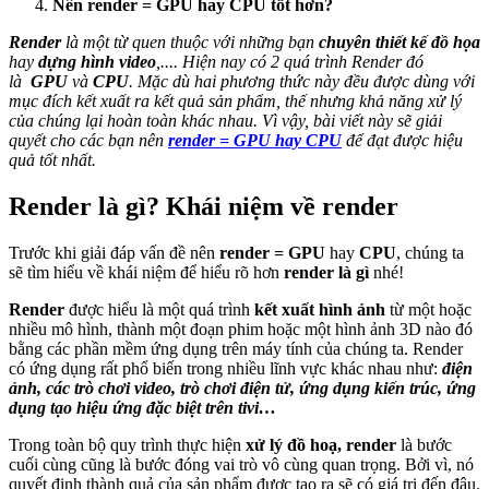
Nên render = GPU hay CPU tốt hơn?
Render
là một từ quen thuộc với những bạn
chuyên thiết kế đồ họa
hay
dựng hình video
,.... Hiện nay có 2 quá trình Render đó
là
GPU
và
CPU
. Mặc dù hai phương thức này đều được dùng với
mục đích kết xuất ra kết quả sản phẩm, thế nhưng khả năng xử lý
của chúng lại hoàn toàn khác nhau. Vì vậy, bài viết này sẽ giải
quyết cho các bạn nên
render = GPU hay CPU
để đạt được hiệu
quả tốt nhất.
Render là gì? Khái niệm về render
Trước khi giải đáp vấn đề nên
render = GPU
hay
CPU
, chúng ta
sẽ tìm hiểu về khái niệm để hiểu rõ hơn
render là gì
nhé!
Render
được hiểu là một quá trình
kết xuất hình ảnh
từ một hoặc
nhiều mô hình, thành một đoạn phim hoặc một hình ảnh 3D nào đó
bằng các phần mềm ứng dụng trên máy tính của chúng ta. Render
có ứng dụng rất phổ biến trong nhiều lĩnh vực khác nhau như:
điện
ảnh, các trò chơi video, trò chơi điện tử, ứng dụng kiến trúc, ứng
dụng tạo hiệu ứng đặc biệt trên tivi…
Trong toàn bộ quy trình thực hiện
xử lý đồ hoạ, render
là bước
cuối cùng cũng là bước đóng vai trò vô cùng quan trọng. Bởi vì, nó
quyết định thành quả của sản phẩm được tạo ra sẽ có giá trị đến đâu.