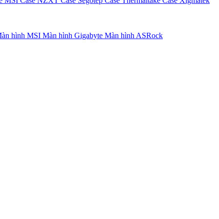
e MSI
Case NZXT
Case Segotep
Case Thermaltake
Case Xigmatek
àn hình MSI
Màn hình Gigabyte
Màn hình ASRock