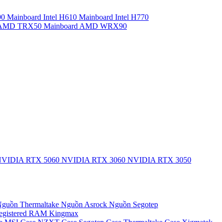
90
Mainboard Intel H610
Mainboard Intel H770
d AMD TRX50
Mainboard AMD WRX90
VIDIA RTX 5060
NVIDIA RTX 3060
NVIDIA RTX 3050
guồn Thermaltake
Nguồn Asrock
Nguồn Segotep
egistered
RAM Kingmax