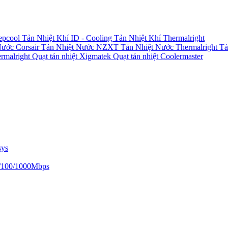
epcool
Tản Nhiệt Khí ID - Cooling
Tản Nhiệt Khí Thermalright
Nước Corsair
Tản Nhiệt Nước NZXT
Tản Nhiệt Nước Thermalright
Tả
ermalright
Quạt tản nhiệt Xigmatek
Quạt tản nhiệt Coolermaster
sys
/100/1000Mbps