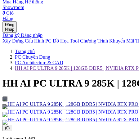
Mua Hàng
Hệ thống
Showroom
0
Giỏ
Hàng
Đăng
Nhập
Đăng ký
Đăng nhập
Xây Dựng Cấu Hình
PC Đồ Họa Tool
Chương Trình Khuyến Mãi
T
Trang chủ
PC Chuyên Dụng
PC Architecture & CAD
HH AI PC ULTRA 9 285K | 128GB DDR5 | NVIDIA RT
HH AI PC ULTRA 9 285K | 1
(0)
Lượt xem:
1.463