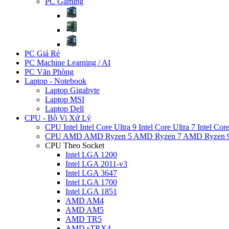
PC Gaming
PC Giá Rẻ
PC Machine Learning / AI
PC Văn Phòng
Laptop - Notebook
Laptop Gigabyte
Laptop MSI
Laptop Dell
CPU - Bộ Vi Xử Lý
CPU Intel
Intel Core Ultra 9
Intel Core Ultra 7
Intel Cor
CPU AMD
AMD Ryzen 5
AMD Ryzen 7
AMD Ryzen 
CPU Theo Socket
Intel LGA 1200
Intel LGA 2011-v3
Intel LGA 3647
Intel LGA 1700
Intel LGA 1851
AMD AM4
AMD AM5
AMD TR5
AMD sTRX4