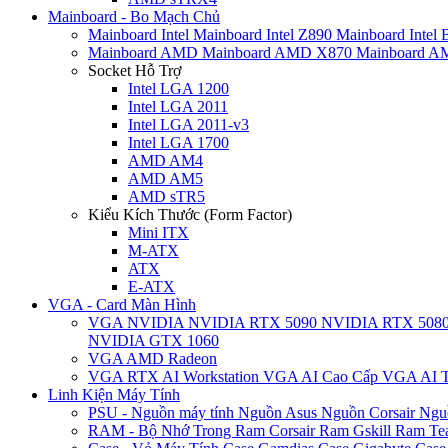
Mainboard - Bo Mạch Chủ
Mainboard Intel
Mainboard Intel Z890
Mainboard Intel
Mainboard AMD
Mainboard AMD X870
Mainboard 
Socket Hỗ Trợ
Intel LGA 1200
Intel LGA 2011
Intel LGA 2011-v3
Intel LGA 1700
AMD AM4
AMD AM5
AMD sTR5
Kiểu Kích Thước (Form Factor)
Mini ITX
M-ATX
ATX
E-ATX
VGA - Card Màn Hình
VGA NVIDIA
NVIDIA RTX 5090
NVIDIA RTX 508
NVIDIA GTX 1060
VGA AMD Radeon
VGA RTX AI Workstation
VGA AI Cao Cấp
VGA AI T
Linh Kiện Máy Tính
PSU - Nguồn máy tính
Nguồn Asus
Nguồn Corsair
Ngu
RAM - Bộ Nhớ Trong
Ram Corsair
Ram Gskill
Ram Te