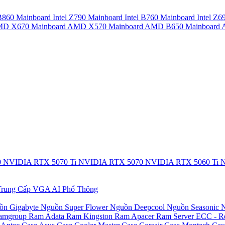
 B860
Mainboard Intel Z790
Mainboard Intel B760
Mainboard Intel Z6
AMD X670
Mainboard AMD X570
Mainboard AMD B650
Mainboar
0
NVIDIA RTX 5070 Ti
NVIDIA RTX 5070
NVIDIA RTX 5060 Ti
N
rung Cấp
VGA AI Phổ Thông
ồn Gigabyte
Nguồn Super Flower
Nguồn Deepcool
Nguồn Seasonic
N
amgroup
Ram Adata
Ram Kingston
Ram Apacer
Ram Server ECC - R