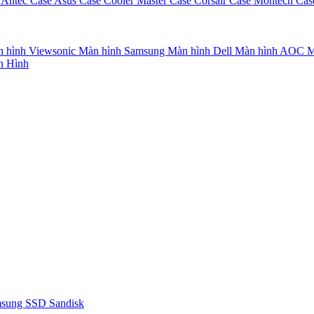
 Antec
Case Asus
Case Cooler Master
Case Corsair
Case Montech
Cas
 hình Viewsonic
Màn hình Samsung
Màn hình Dell
Màn hình AOC
M
n Hình
msung
SSD Sandisk