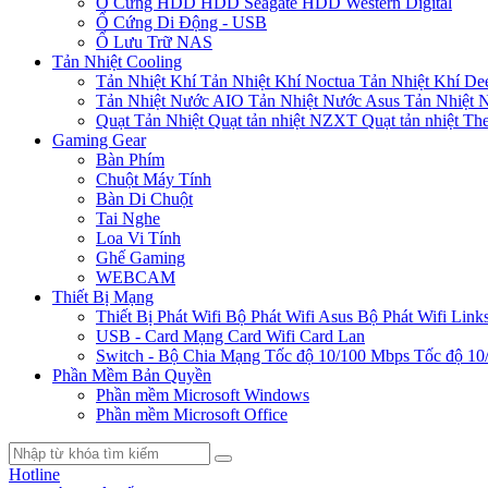
Ổ Cứng HDD
HDD Seagate
HDD Western Digital
Ổ Cứng Di Động - USB
Ổ Lưu Trữ NAS
Tản Nhiệt Cooling
Tản Nhiệt Khí
Tản Nhiệt Khí Noctua
Tản Nhiệt Khí De
Tản Nhiệt Nước AIO
Tản Nhiệt Nước Asus
Tản Nhiệt 
Quạt Tản Nhiệt
Quạt tản nhiệt NZXT
Quạt tản nhiệt Th
Gaming Gear
Bàn Phím
Chuột Máy Tính
Bàn Di Chuột
Tai Nghe
Loa Vi Tính
Ghế Gaming
WEBCAM
Thiết Bị Mạng
Thiết Bị Phát Wifi
Bộ Phát Wifi Asus
Bộ Phát Wifi Link
USB - Card Mạng
Card Wifi
Card Lan
Switch - Bộ Chia Mạng
Tốc độ 10/100 Mbps
Tốc độ 10
Phần Mềm Bản Quyền
Phần mềm Microsoft Windows
Phần mềm Microsoft Office
Hotline