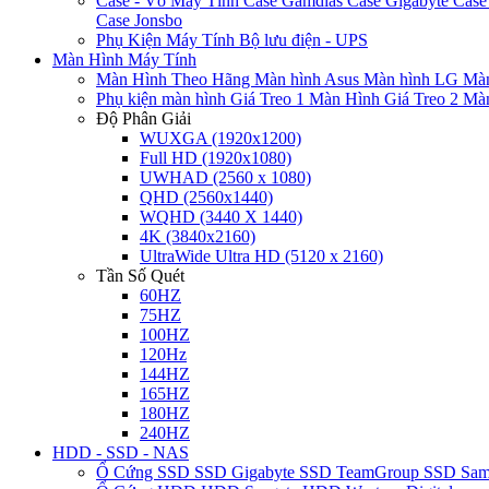
Case - Vỏ Máy Tính
Case Gamdias
Case Gigabyte
Case
Case Jonsbo
Phụ Kiện Máy Tính
Bộ lưu điện - UPS
Màn Hình Máy Tính
Màn Hình Theo Hãng
Màn hình Asus
Màn hình LG
Màn
Phụ kiện màn hình
Giá Treo 1 Màn Hình
Giá Treo 2 Mà
Độ Phân Giải
WUXGA (1920x1200)
Full HD (1920x1080)
UWHAD (2560 x 1080)
QHD (2560x1440)
WQHD (3440 X 1440)
4K (3840x2160)
UltraWide Ultra HD (5120 x 2160)
Tần Số Quét
60HZ
75HZ
100HZ
120Hz
144HZ
165HZ
180HZ
240HZ
HDD - SSD - NAS
Ổ Cứng SSD
SSD Gigabyte
SSD TeamGroup
SSD Sa