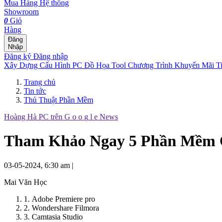
Mua Hàng
Hệ thống
Showroom
0
Giỏ
Hàng
Đăng
Nhập
Đăng ký
Đăng nhập
Xây Dựng Cấu Hình
PC Đồ Họa Tool
Chương Trình Khuyến Mãi
T
Trang chủ
Tin tức
Thủ Thuật Phần Mềm
Hoàng Hà PC trên
G
o
o
g
l
e
News
Tham Khảo Ngay 5 Phần Mềm C
03-05-2024, 6:30 am
|
Mai Văn Học
1. Adobe Premiere pro
2. Wondershare Filmora
3. Camtasia Studio