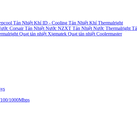
epcool
Tản Nhiệt Khí ID - Cooling
Tản Nhiệt Khí Thermalright
Nước Corsair
Tản Nhiệt Nước NZXT
Tản Nhiệt Nước Thermalright
Tả
ermalright
Quạt tản nhiệt Xigmatek
Quạt tản nhiệt Coolermaster
sys
/100/1000Mbps