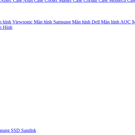
 Antec
Case Asus
Case Cooler Master
Case Corsair
Case Montech
Cas
 hình Viewsonic
Màn hình Samsung
Màn hình Dell
Màn hình AOC
M
n Hình
msung
SSD Sandisk