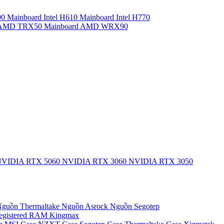
90
Mainboard Intel H610
Mainboard Intel H770
d AMD TRX50
Mainboard AMD WRX90
VIDIA RTX 5060
NVIDIA RTX 3060
NVIDIA RTX 3050
guồn Thermaltake
Nguồn Asrock
Nguồn Segotep
egistered
RAM Kingmax