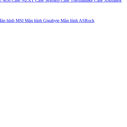
e MSI
Case NZXT
Case Segotep
Case Thermaltake
Case Xigmatek
àn hình MSI
Màn hình Gigabyte
Màn hình ASRock