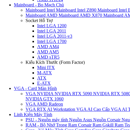
Mainboard - Bo Mạch Chủ
Mainboard Intel
Mainboard Intel Z890
Mainboard Intel
Mainboard AMD
Mainboard AMD X870
Mainboard 
Socket Hỗ Trợ
Intel LGA 1200
Intel LGA 2011
Intel LGA 2011-v3
Intel LGA 1700
AMD AM4
AMD AM5
AMD sTR5
Kiểu Kích Thước (Form Factor)
Mini ITX
M-ATX
ATX
E-ATX
VGA - Card Màn Hình
VGA NVIDIA
NVIDIA RTX 5090
NVIDIA RTX 508
NVIDIA GTX 1060
VGA AMD Radeon
VGA RTX AI Workstation
VGA AI Cao Cấp
VGA AI T
Linh Kiện Máy Tính
PSU - Nguồn máy tính
Nguồn Asus
Nguồn Corsair
Ngu
RAM - Bộ Nhớ Trong
Ram Corsair
Ram Gskill
Ram Te