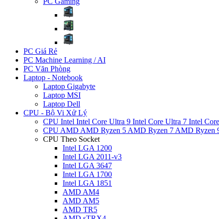
PC Gaming
PC Giá Rẻ
PC Machine Learning / AI
PC Văn Phòng
Laptop - Notebook
Laptop Gigabyte
Laptop MSI
Laptop Dell
CPU - Bộ Vi Xử Lý
CPU Intel
Intel Core Ultra 9
Intel Core Ultra 7
Intel Cor
CPU AMD
AMD Ryzen 5
AMD Ryzen 7
AMD Ryzen 
CPU Theo Socket
Intel LGA 1200
Intel LGA 2011-v3
Intel LGA 3647
Intel LGA 1700
Intel LGA 1851
AMD AM4
AMD AM5
AMD TR5
AMD sTRX4