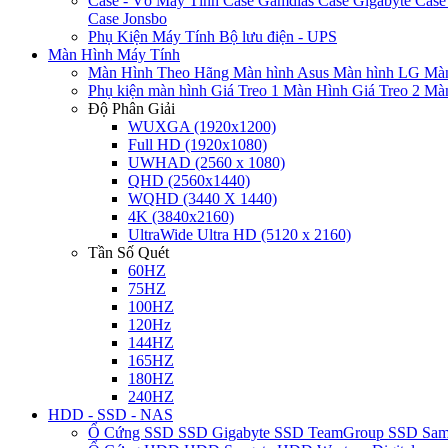
Case - Vỏ Máy Tính
Case Gamdias
Case Gigabyte
Case
Case Jonsbo
Phụ Kiện Máy Tính
Bộ lưu điện - UPS
Màn Hình Máy Tính
Màn Hình Theo Hãng
Màn hình Asus
Màn hình LG
Màn
Phụ kiện màn hình
Giá Treo 1 Màn Hình
Giá Treo 2 Mà
Độ Phân Giải
WUXGA (1920x1200)
Full HD (1920x1080)
UWHAD (2560 x 1080)
QHD (2560x1440)
WQHD (3440 X 1440)
4K (3840x2160)
UltraWide Ultra HD (5120 x 2160)
Tần Số Quét
60HZ
75HZ
100HZ
120Hz
144HZ
165HZ
180HZ
240HZ
HDD - SSD - NAS
Ổ Cứng SSD
SSD Gigabyte
SSD TeamGroup
SSD Sa