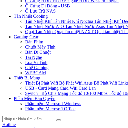
Ổ Cứng HDD
HDD Seagate
HDD Western Digital
Ổ Cứng Di Động - USB
Ổ Lưu Trữ NAS
Tản Nhiệt Cooling
Tản Nhiệt Khí
Tản Nhiệt Khí Noctua
Tản Nhiệt Khí De
Tản Nhiệt Nước AIO
Tản Nhiệt Nước Asus
Tản Nhiệt 
Quạt Tản Nhiệt
Quạt tản nhiệt NZXT
Quạt tản nhiệt Th
Gaming Gear
Bàn Phím
Chuột Máy Tính
Bàn Di Chuột
Tai Nghe
Loa Vi Tính
Ghế Gaming
WEBCAM
Thiết Bị Mạng
Thiết Bị Phát Wifi
Bộ Phát Wifi Asus
Bộ Phát Wifi Link
USB - Card Mạng
Card Wifi
Card Lan
Switch - Bộ Chia Mạng
Tốc độ 10/100 Mbps
Tốc độ 10
Phần Mềm Bản Quyền
Phần mềm Microsoft Windows
Phần mềm Microsoft Office
Hotline