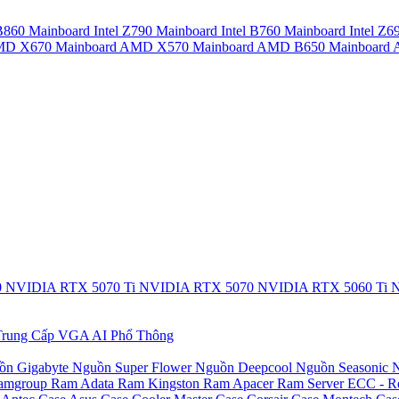
 B860
Mainboard Intel Z790
Mainboard Intel B760
Mainboard Intel Z6
AMD X670
Mainboard AMD X570
Mainboard AMD B650
Mainboar
0
NVIDIA RTX 5070 Ti
NVIDIA RTX 5070
NVIDIA RTX 5060 Ti
N
rung Cấp
VGA AI Phổ Thông
ồn Gigabyte
Nguồn Super Flower
Nguồn Deepcool
Nguồn Seasonic
N
amgroup
Ram Adata
Ram Kingston
Ram Apacer
Ram Server ECC - R