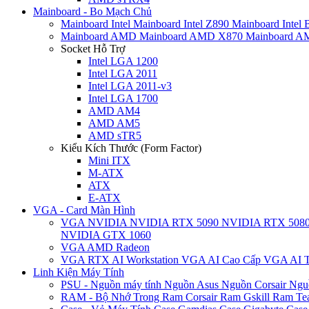
Mainboard - Bo Mạch Chủ
Mainboard Intel
Mainboard Intel Z890
Mainboard Intel
Mainboard AMD
Mainboard AMD X870
Mainboard 
Socket Hỗ Trợ
Intel LGA 1200
Intel LGA 2011
Intel LGA 2011-v3
Intel LGA 1700
AMD AM4
AMD AM5
AMD sTR5
Kiểu Kích Thước (Form Factor)
Mini ITX
M-ATX
ATX
E-ATX
VGA - Card Màn Hình
VGA NVIDIA
NVIDIA RTX 5090
NVIDIA RTX 508
NVIDIA GTX 1060
VGA AMD Radeon
VGA RTX AI Workstation
VGA AI Cao Cấp
VGA AI T
Linh Kiện Máy Tính
PSU - Nguồn máy tính
Nguồn Asus
Nguồn Corsair
Ngu
RAM - Bộ Nhớ Trong
Ram Corsair
Ram Gskill
Ram Te