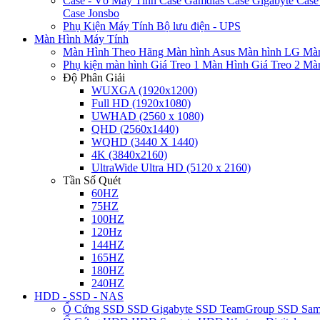
Case - Vỏ Máy Tính
Case Gamdias
Case Gigabyte
Case
Case Jonsbo
Phụ Kiện Máy Tính
Bộ lưu điện - UPS
Màn Hình Máy Tính
Màn Hình Theo Hãng
Màn hình Asus
Màn hình LG
Màn
Phụ kiện màn hình
Giá Treo 1 Màn Hình
Giá Treo 2 Mà
Độ Phân Giải
WUXGA (1920x1200)
Full HD (1920x1080)
UWHAD (2560 x 1080)
QHD (2560x1440)
WQHD (3440 X 1440)
4K (3840x2160)
UltraWide Ultra HD (5120 x 2160)
Tần Số Quét
60HZ
75HZ
100HZ
120Hz
144HZ
165HZ
180HZ
240HZ
HDD - SSD - NAS
Ổ Cứng SSD
SSD Gigabyte
SSD TeamGroup
SSD Sa