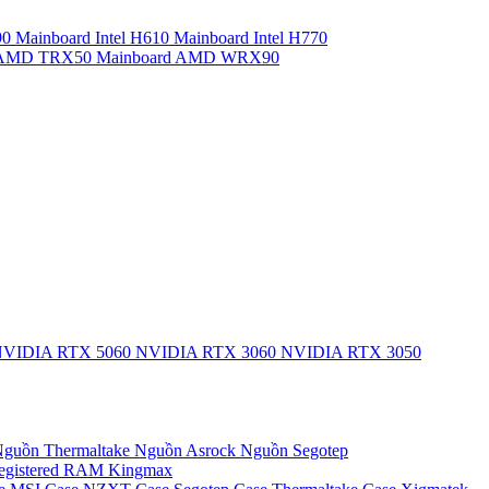
90
Mainboard Intel H610
Mainboard Intel H770
d AMD TRX50
Mainboard AMD WRX90
VIDIA RTX 5060
NVIDIA RTX 3060
NVIDIA RTX 3050
guồn Thermaltake
Nguồn Asrock
Nguồn Segotep
egistered
RAM Kingmax