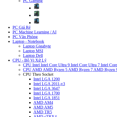
PC Gaming
PC Giá Rẻ
PC Machine Learning / AI
PC Văn Phòng
Laptop - Notebook
Laptop Gigabyte
Laptop MSI
Laptop Dell
CPU - Bộ Vi Xử Lý
CPU Intel
Intel Core Ultra 9
Intel Core Ultra 7
Intel Cor
CPU AMD
AMD Ryzen 5
AMD Ryzen 7
AMD Ryzen 
CPU Theo Socket
Intel LGA 1200
Intel LGA 2011-v3
Intel LGA 3647
Intel LGA 1700
Intel LGA 1851
AMD AM4
AMD AM5
AMD TR5
AMD sTRX4