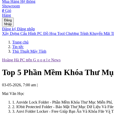
Mua Hàng
Hệ thống
Showroom
0
Giỏ
Hàng
Đăng
Nhập
Đăng ký
Đăng nhập
Xây Dựng Cấu Hình
PC Đồ Họa Tool
Chương Trình Khuyến Mãi
T
Trang chủ
Tin tức
Thủ Thuật Máy Tính
Hoàng Hà PC trên
G
o
o
g
l
e
News
Top 5 Phần Mềm Khóa Thư Mục 
03-05-2026, 7:00 am
|
Mai Văn Học
1. Anvide Lock Folder - Phần Mềm Khóa Thư Mục Miễn Phí,
2. IObit Protected Folder - Bảo Mật Thư Mục Dữ Liệu Và Fi
3. Anvi Folder Locker - Free Giúp Bạn Ẩn Và Khóa File Và 