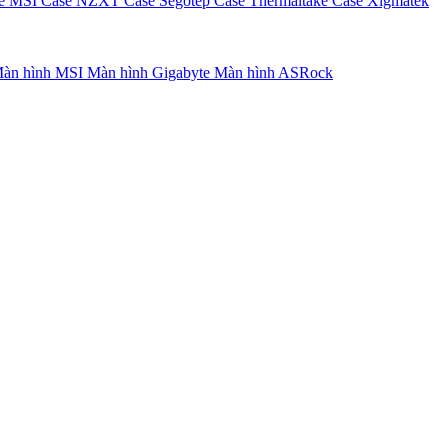
e MSI
Case NZXT
Case Segotep
Case Thermaltake
Case Xigmatek
àn hình MSI
Màn hình Gigabyte
Màn hình ASRock