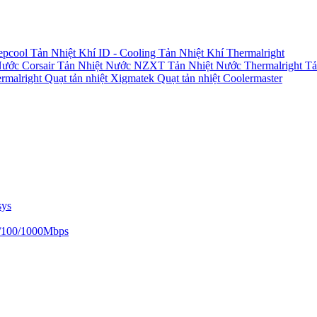
epcool
Tản Nhiệt Khí ID - Cooling
Tản Nhiệt Khí Thermalright
Nước Corsair
Tản Nhiệt Nước NZXT
Tản Nhiệt Nước Thermalright
Tả
ermalright
Quạt tản nhiệt Xigmatek
Quạt tản nhiệt Coolermaster
sys
/100/1000Mbps