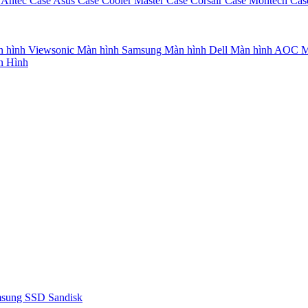
 Antec
Case Asus
Case Cooler Master
Case Corsair
Case Montech
Cas
 hình Viewsonic
Màn hình Samsung
Màn hình Dell
Màn hình AOC
M
n Hình
msung
SSD Sandisk