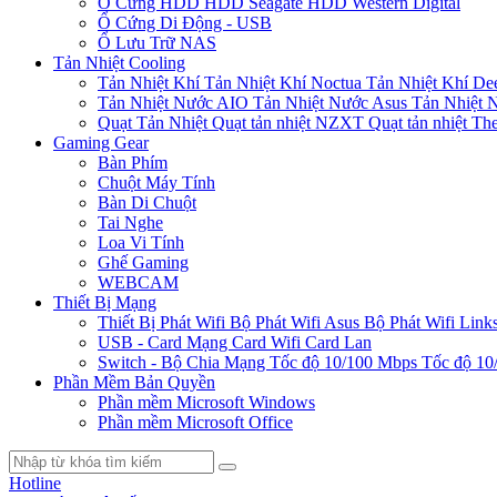
Ổ Cứng HDD
HDD Seagate
HDD Western Digital
Ổ Cứng Di Động - USB
Ổ Lưu Trữ NAS
Tản Nhiệt Cooling
Tản Nhiệt Khí
Tản Nhiệt Khí Noctua
Tản Nhiệt Khí De
Tản Nhiệt Nước AIO
Tản Nhiệt Nước Asus
Tản Nhiệt 
Quạt Tản Nhiệt
Quạt tản nhiệt NZXT
Quạt tản nhiệt Th
Gaming Gear
Bàn Phím
Chuột Máy Tính
Bàn Di Chuột
Tai Nghe
Loa Vi Tính
Ghế Gaming
WEBCAM
Thiết Bị Mạng
Thiết Bị Phát Wifi
Bộ Phát Wifi Asus
Bộ Phát Wifi Link
USB - Card Mạng
Card Wifi
Card Lan
Switch - Bộ Chia Mạng
Tốc độ 10/100 Mbps
Tốc độ 10
Phần Mềm Bản Quyền
Phần mềm Microsoft Windows
Phần mềm Microsoft Office
Hotline