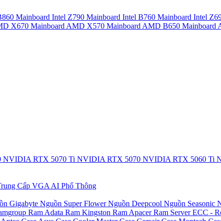
 B860
Mainboard Intel Z790
Mainboard Intel B760
Mainboard Intel Z6
AMD X670
Mainboard AMD X570
Mainboard AMD B650
Mainboar
0
NVIDIA RTX 5070 Ti
NVIDIA RTX 5070
NVIDIA RTX 5060 Ti
N
rung Cấp
VGA AI Phổ Thông
ồn Gigabyte
Nguồn Super Flower
Nguồn Deepcool
Nguồn Seasonic
N
amgroup
Ram Adata
Ram Kingston
Ram Apacer
Ram Server ECC - R