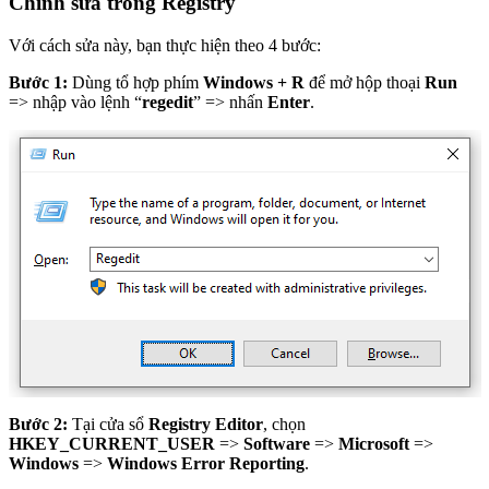
Chỉnh sửa trong Registry
Với cách sửa này, bạn thực hiện theo 4 bước:
Bước 1:
Dùng tổ hợp phím
Windows + R
để mở hộp thoại
Run
=> nhập vào lệnh “
regedit
” => nhấn
Enter
.
Bước 2:
Tại cửa sổ
Registry Editor
, chọn
HKEY_CURRENT_USER
=>
Software
=>
Microsoft
=>
Windows
=>
Windows Error Reporting
.