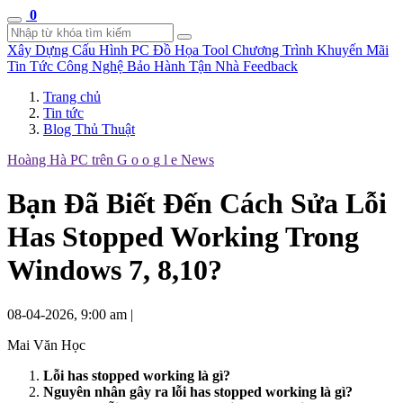
0
Xây Dựng Cấu Hình
PC Đồ Họa Tool
Chương Trình Khuyến Mãi
Tin Tức Công Nghệ
Bảo Hành Tận Nhà
Feedback
Trang chủ
Tin tức
Blog Thủ Thuật
Hoàng Hà PC trên
G
o
o
g
l
e
News
Bạn Đã Biết Đến Cách Sửa Lỗi
Has Stopped Working Trong
Windows 7, 8,10?
08-04-2026, 9:00 am
|
Mai Văn Học
Lỗi has stopped working là gì?
Nguyên nhân gây ra lỗi has stopped working là gì?