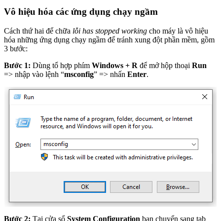
Vô hiệu hóa các ứng dụng chạy ngầm
Cách thứ hai để chữa
lỗi has stopped working
cho máy là vô hiệu
hóa những ứng dụng chạy ngầm để tránh xung đột phần mềm, gồm
3 bước:
Bước 1:
Dùng tổ hợp phím
Windows + R
để mở hộp thoại
Run
=> nhập vào lệnh “
msconfig
” => nhấn
Enter
.
Bước 2:
Tại cửa sổ
System Configuration
bạn chuyển sang tab