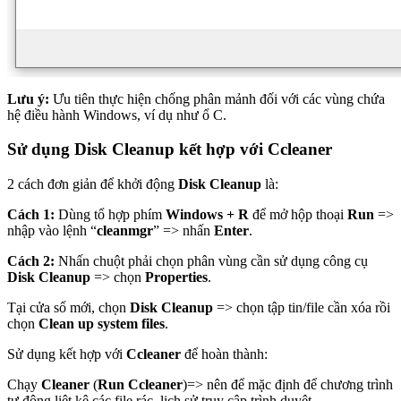
Lưu ý:
Ưu tiên thực hiện chống phân mảnh đối với các vùng chứa
hệ điều hành Windows, ví dụ như ổ C.
Sử dụng Disk Cleanup kết hợp với Ccleaner
2 cách đơn giản để khởi động
Disk Cleanup
là:
Cách 1:
Dùng tổ hợp phím
Windows + R
để mở hộp thoại
Run
=>
nhập vào lệnh “
cleanmgr
” => nhấn
Enter
.
Cách 2:
Nhấn chuột phải chọn phân vùng cần sử dụng công cụ
Disk Cleanup
=> chọn
Properties
.
Tại cửa sổ mới, chọn
Disk Cleanup
=> chọn tập tin/file cần xóa rồi
chọn
Clean up system files
.
Sử dụng kết hợp với
Ccleaner
để hoàn thành:
Chạy
Cleaner
(
Run Ccleaner
)=> nên để mặc định để chương trình
tự động liệt kê các file rác, lịch sử truy cập trình duyệt…