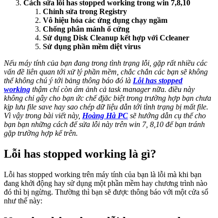
Cách sửa lỗi has stopped working trong win 7,8,10
Chỉnh sửa trong Registry
Vô hiệu hóa các ứng dụng chạy ngầm
Chống phân mảnh ổ cứng
Sử dụng Disk Cleanup kết hợp với Ccleaner
Sử dụng phần mềm diệt virus
Nếu máy tính của bạn đang trong tình trạng lỗi, gặp rất nhiều các
vấn đề liên quan tới xử lý phần mềm, chắc chắn các bạn sẽ không
thể không chú ý tới
bảng thông báo đó là
Lỗi has stopped
working
thậm chí còn ám ảnh cả task manager nữa. điều này
không chỉ gây cho bạn ức chế đjăc biệt trong trường hợp bạn chưa
kịp lưu file save hay sao chép dữ liệu dẫn tới tình trạng bị mất file.
Vì vậy trong bài viết này,
Hoàng Hà PC
sẽ hướng dẫn cụ thể cho
bạn bạn những cách để sửa lỗi này trên win 7, 8,10 để bạn tránh
gặp trường hợp kể trên.
Lỗi has stopped working là gì?
Lỗi has stopped working trên máy tính của bạn là lỗi mà khi bạn
đang khởi động hay sử dụng một phần mềm hay chương trình nào
đó thì bị ngừng. Thường thì bạn sẽ được thông báo với một cửa sổ
như thế này: