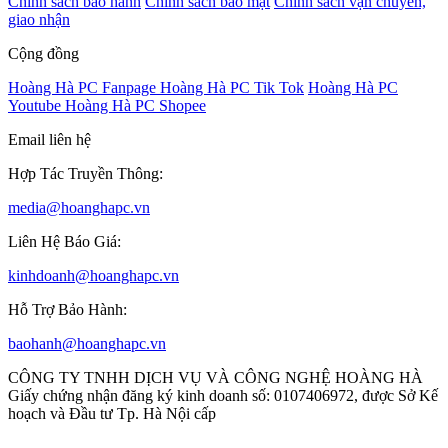
Chính sách bảo hành
Chính sách bảo mật
Chính sách vận chuyển,
giao nhận
Cộng đồng
Hoàng Hà PC Fanpage
Hoàng Hà PC Tik Tok
Hoàng Hà PC
Youtube
Hoàng Hà PC Shopee
Email liên hệ
Hợp Tác Truyền Thông:
media@hoanghapc.vn
Liên Hệ Báo Giá:
kinhdoanh@hoanghapc.vn
Hỗ Trợ Bảo Hành:
baohanh@hoanghapc.vn
CÔNG TY TNHH DỊCH VỤ VÀ CÔNG NGHỆ HOÀNG HÀ
Giấy chứng nhận đăng ký kinh doanh số: 0107406972, được Sở Kế
hoạch và Đầu tư Tp. Hà Nội cấp