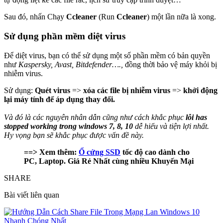
Sau đó, nhấn Chạy
Ccleaner
(Run
Ccleaner
) một lần nữa là xong.
Sử dụng phần mềm diệt virus
Để diệt virus, bạn có thể sử dụng một số phần mềm có bản quyền
như
Kaspersky, Avast, Bitdefender….,
đồng thời bảo vệ máy khỏi bị
nhiễm virus.
Sử dụng:
Quét virus
=>
xóa các file bị nhiễm virus
=>
khởi động
lại máy tính để áp dụng thay đổi.
Và đó là các nguyên nhân dẫn cũng như cách khắc phục
lỗi has
stopped working trong windows 7, 8, 10
dễ hiểu và tiện lợi nhất.
Hy vọng bạn sẽ khắc phục được vấn đề này.
==> Xem thêm:
Ổ cứng SSD
tốc độ cao dành cho
PC, Laptop. Giá Rẻ Nhất cùng nhiều Khuyến Mại
SHARE
Bài viết liên quan