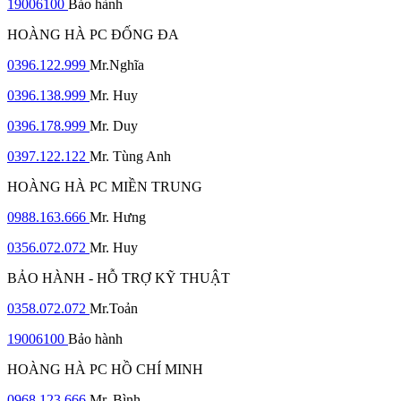
19006100
Bảo hành
HOÀNG HÀ PC ĐỐNG ĐA
0396.122.999
Mr.Nghĩa
0396.138.999
Mr. Huy
0396.178.999
Mr. Duy
0397.122.122
Mr. Tùng Anh
HOÀNG HÀ PC MIỀN TRUNG
0988.163.666
Mr. Hưng
0356.072.072
Mr. Huy
BẢO HÀNH - HỖ TRỢ KỸ THUẬT
0358.072.072
Mr.Toản
19006100
Bảo hành
HOÀNG HÀ PC HỒ CHÍ MINH
0968.123.666
Mr. Bình