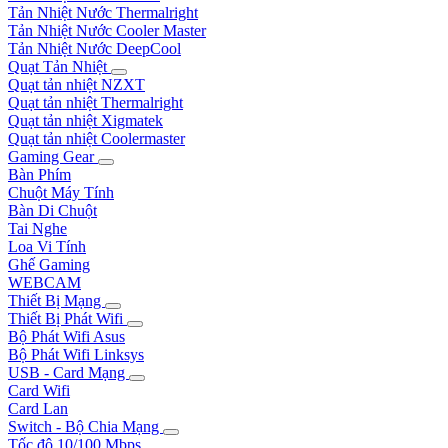
Tản Nhiệt Nước Thermalright
Tản Nhiệt Nước Cooler Master
Tản Nhiệt Nước DeepCool
Quạt Tản Nhiệt
Quạt tản nhiệt NZXT
Quạt tản nhiệt Thermalright
Quạt tản nhiệt Xigmatek
Quạt tản nhiệt Coolermaster
Gaming Gear
Bàn Phím
Chuột Máy Tính
Bàn Di Chuột
Tai Nghe
Loa Vi Tính
Ghế Gaming
WEBCAM
Thiết Bị Mạng
Thiết Bị Phát Wifi
Bộ Phát Wifi Asus
Bộ Phát Wifi Linksys
USB - Card Mạng
Card Wifi
Card Lan
Switch - Bộ Chia Mạng
Tốc độ 10/100 Mbps