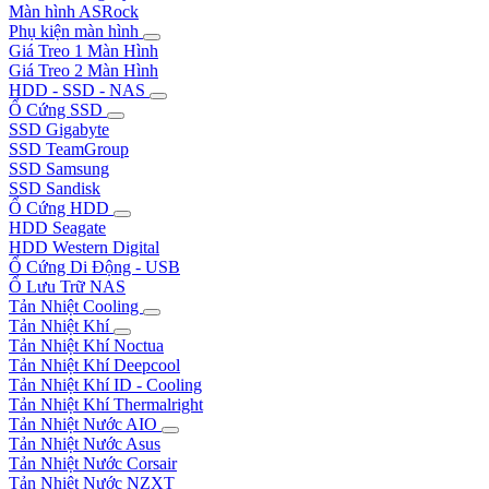
Màn hình ASRock
Phụ kiện màn hình
Giá Treo 1 Màn Hình
Giá Treo 2 Màn Hình
HDD - SSD - NAS
Ổ Cứng SSD
SSD Gigabyte
SSD TeamGroup
SSD Samsung
SSD Sandisk
Ổ Cứng HDD
HDD Seagate
HDD Western Digital
Ổ Cứng Di Động - USB
Ổ Lưu Trữ NAS
Tản Nhiệt Cooling
Tản Nhiệt Khí
Tản Nhiệt Khí Noctua
Tản Nhiệt Khí Deepcool
Tản Nhiệt Khí ID - Cooling
Tản Nhiệt Khí Thermalright
Tản Nhiệt Nước AIO
Tản Nhiệt Nước Asus
Tản Nhiệt Nước Corsair
Tản Nhiệt Nước NZXT