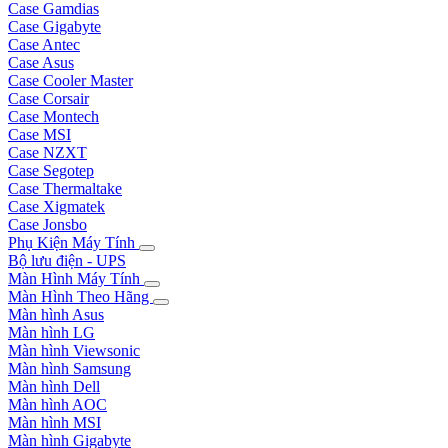
Case Gamdias
Case Gigabyte
Case Antec
Case Asus
Case Cooler Master
Case Corsair
Case Montech
Case MSI
Case NZXT
Case Segotep
Case Thermaltake
Case Xigmatek
Case Jonsbo
Phụ Kiện Máy Tính
Bộ lưu điện - UPS
Màn Hình Máy Tính
Màn Hình Theo Hãng
Màn hình Asus
Màn hình LG
Màn hình Viewsonic
Màn hình Samsung
Màn hình Dell
Màn hình AOC
Màn hình MSI
Màn hình Gigabyte