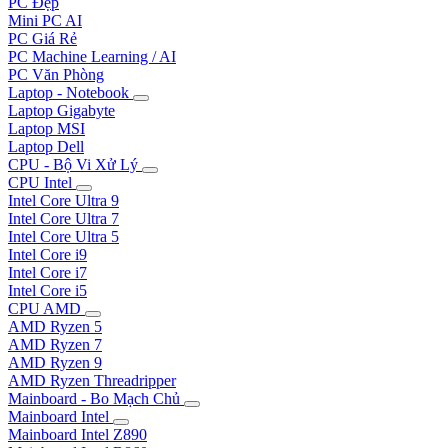
PC Đẹp
Mini PC AI
PC Giá Rẻ
PC Machine Learning / AI
PC Văn Phòng
Laptop - Notebook
Laptop Gigabyte
Laptop MSI
Laptop Dell
CPU - Bộ Vi Xử Lý
CPU Intel
Intel Core Ultra 9
Intel Core Ultra 7
Intel Core Ultra 5
Intel Core i9
Intel Core i7
Intel Core i5
CPU AMD
AMD Ryzen 5
AMD Ryzen 7
AMD Ryzen 9
AMD Ryzen Threadripper
Mainboard - Bo Mạch Chủ
Mainboard Intel
Mainboard Intel Z890