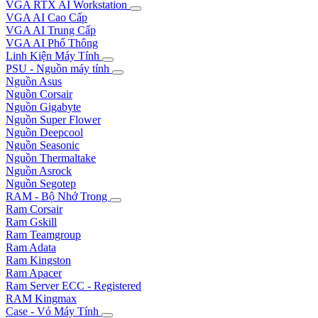
VGA RTX AI Workstation
VGA AI Cao Cấp
VGA AI Trung Cấp
VGA AI Phổ Thông
Linh Kiện Máy Tính
PSU - Nguồn máy tính
Nguồn Asus
Nguồn Corsair
Nguồn Gigabyte
Nguồn Super Flower
Nguồn Deepcool
Nguồn Seasonic
Nguồn Thermaltake
Nguồn Asrock
Nguồn Segotep
RAM - Bộ Nhớ Trong
Ram Corsair
Ram Gskill
Ram Teamgroup
Ram Adata
Ram Kingston
Ram Apacer
Ram Server ECC - Registered
RAM Kingmax
Case - Vỏ Máy Tính