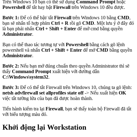
Trên Windows 10 bạn có thể sử dụng
Command Prompt
hoặc
Powershell
để tắt hay bật
Firewall
trên Windows 10 đều được.
Bước 1:
Để có thể bật/ tắt
Firewall
trên Windows 10 bằng
CMD
,
bạn sẽ nhấn tổ hợp phím
Ctrl + R
rồi gõ
CMD
. Một lưu ý ở đây đó
là bạn phải nhấn
Ctrl + Shift + Enter
để mở cmd bằng quyền
Administrator
.
Bạn có thể thao tác tương tự với
Powershell
bằng cách gõ lệnh
powershell và nhấn
Ctrl + Shift + Enter
để mở
CMD
bằng quyền
Administrator
.
Bước 2:
Nếu bạn mở đúng chuẩn theo quyền Administrator thì sẽ
thấy
Command Prompt
xuất hiện với đường dẫn
C:\Windows\system32
.
Bước 3:
Để có thể tắt Firewall trên Windows 10, chúng ta gõ lệnh:
netsh advfirewall set allprofiles state off
-> Nếu xuất hiện
OK
việc tắt tường lửa của bạn đã được hoàn thành.
Tiến hành kiểm tra lại
Firewall
, bạn sẽ thấy toàn bộ Firewall đã tắt
với biểu tượng màu đỏ.
Khởi động lại Workstation