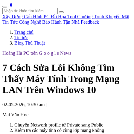
0
Xây Dựng Cấu Hình
PC Đồ Họa Tool
Chương Trình Khuyến Mãi
Tin Tức Công Nghệ
Bảo Hành Tận Nhà
Feedback
Trang chủ
Tin tức
Blog Thủ Thuật
Hoàng Hà PC trên
G
o
o
g
l
e
News
7 Cách Sửa Lỗi Không Tìm
Thấy Máy Tính Trong Mạng
LAN Trên Windows 10
02-05-2026, 10:30 am
|
Mai Văn Học
Chuyển Network profile từ Private sang Public
Kiểm tra các máy tính có cùng lớp mạng không