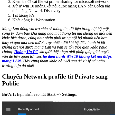
Kiểm tra đã cài file và printer sharing for microsoft network
Xử lý win 10 không kết nối được mạng LAN bằng cách bật
tính năng Network Discovery
Tắt tường lửa
Khởi động lại Workstation
Mạng Lan đóng vai trò chia sẻ thông tin, dữ liệu trong nội bộ một
công ty, đảm bảo khả năng bảo mật thông tin mà không để một bên
khác biết được, cũng như phân phối trong nội bộ nhanh tiện hơn
thay vì qua một bên thứ 3. Tuy nhiên đôi khi hệ điều hành bị lỗi
không kết nối được mạng Lan và bạn sẽ tốn thời gian khắc phục
chúng.
Hoàng Hà PC
xin giới thiệu bạn giải pháp giúp giải quyết
vấn đề liên quan t
ới việc
hệ điều hành Win 10 không kết nối được
mạng LAN
.
Hãy cùng tham khảo bài viết sau để xử lý nếu gặp
trường hợp đó nhé!
Chuyển Network profile từ Private sang
Public
Bước 1:
Bạn nhấn vào nút
Start
=>
Settings
.