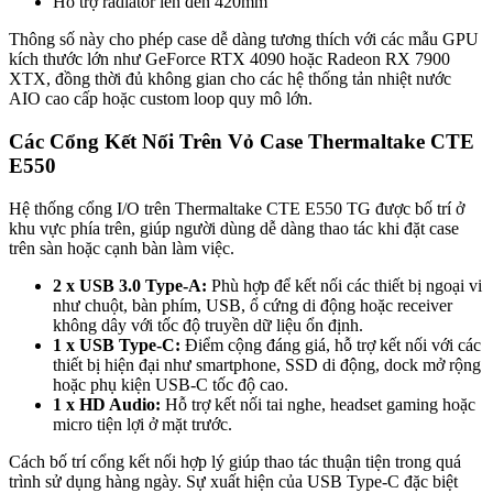
Hỗ trợ radiator lên đến 420mm
Thông số này cho phép case dễ dàng tương thích với các mẫu GPU
kích thước lớn như GeForce RTX 4090 hoặc Radeon RX 7900
XTX, đồng thời đủ không gian cho các hệ thống tản nhiệt nước
AIO cao cấp hoặc custom loop quy mô lớn.
Các Cổng Kết Nối Trên Vỏ Case Thermaltake CTE
E550
Hệ thống cổng I/O trên Thermaltake CTE E550 TG được bố trí ở
khu vực phía trên, giúp người dùng dễ dàng thao tác khi đặt case
trên sàn hoặc cạnh bàn làm việc.
2 x USB 3.0 Type-A:
Phù hợp để kết nối các thiết bị ngoại vi
như chuột, bàn phím, USB, ổ cứng di động hoặc receiver
không dây với tốc độ truyền dữ liệu ổn định.
1 x USB Type-C:
Điểm cộng đáng giá, hỗ trợ kết nối với các
thiết bị hiện đại như smartphone, SSD di động, dock mở rộng
hoặc phụ kiện USB-C tốc độ cao.
1 x HD Audio:
Hỗ trợ kết nối tai nghe, headset gaming hoặc
micro tiện lợi ở mặt trước.
Cách bố trí cổng kết nối hợp lý giúp thao tác thuận tiện trong quá
trình sử dụng hàng ngày. Sự xuất hiện của USB Type-C đặc biệt