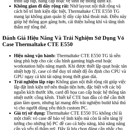
trình lắp ráp, nâng cấp hoặc vệ sinh hệ thống định kỳ.
Không gian đi dây rộng rãi:
Nhờ layout nội thất rộng và
cách bố trí linh kiện đặc biệt, Thermaltake CTE E550 TG
mang lại không gian quản lý dây cáp khá thoải mái. Điều này
giúp hệ thống gọn gàng hơn, cải thiện luồng khí và tăng tính
thẩm mỹ tổng thể.
Đánh Giá Hiệu Năng Và Trải Nghiệm Sử Dụng Vỏ
Case Thermaltake CTE E550
Hiệu năng vận hành:
Thermaltake CTE E550 TG là nền
tảng phù hợp cho các cấu hình gaming high-end hoặc
workstation hiệu năng mạnh. Khi được thiết lập quạt hoặc tản
nhiệt hợp lý, case có thể duy trì nhiệt độ ổn định cho CPU và
GPU ngay cả khi tải nặng trong thời gian dài.
Trải nghiệm lắp ráp:
Không gian nội thất rộng rãi giúp việc
lắp đặt linh kiện trở nên thuận tiện hơn, đặc biệt với các bộ
nguồn kích thước lớn, card đồ họa cao cấp hoặc hệ thống tản
nhiệt nước cồng kềnh. Thiết kế CTE ban đầu có thể cần thời
gian làm quen, nhưng lại mang đến trải nghiệm build khá thú
vị cho người dùng yêu thích custom PC.
Giá trị sử dụng:
Thermaltake CTE E550 TG không chỉ là
một chiếc vỏ case để bảo vệ linh kiện mà còn là nền tảng lý
tưởng cho những bộ PC đề cao cả hiệu năng, khả năng nâng
cấp và yếu tố thẩm mỹ. Đây là lựa chọn đáng cân nhắc cho