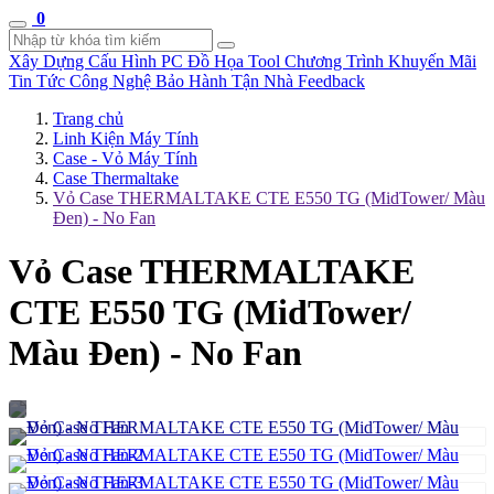
0
Xây Dựng Cấu Hình
PC Đồ Họa Tool
Chương Trình Khuyến Mãi
Tin Tức Công Nghệ
Bảo Hành Tận Nhà
Feedback
Trang chủ
Linh Kiện Máy Tính
Case - Vỏ Máy Tính
Case Thermaltake
Vỏ Case THERMALTAKE CTE E550 TG (MidTower/ Màu
Đen) - No Fan
Vỏ Case THERMALTAKE
CTE E550 TG (MidTower/
Màu Đen) - No Fan