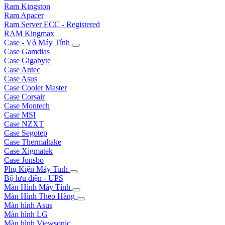
Ram Kingston
Ram Apacer
Ram Server ECC - Registered
RAM Kingmax
Case - Vỏ Máy Tính
Case Gamdias
Case Gigabyte
Case Antec
Case Asus
Case Cooler Master
Case Corsair
Case Montech
Case MSI
Case NZXT
Case Segotep
Case Thermaltake
Case Xigmatek
Case Jonsbo
Phụ Kiện Máy Tính
Bộ lưu điện - UPS
Màn Hình Máy Tính
Màn Hình Theo Hãng
Màn hình Asus
Màn hình LG
Màn hình Viewsonic