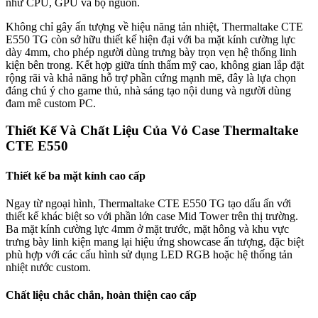
như CPU, GPU và bộ nguồn.
Không chỉ gây ấn tượng về hiệu năng tản nhiệt, Thermaltake CTE
E550 TG còn sở hữu thiết kế hiện đại với ba mặt kính cường lực
dày 4mm, cho phép người dùng trưng bày trọn vẹn hệ thống linh
kiện bên trong. Kết hợp giữa tính thẩm mỹ cao, không gian lắp đặt
rộng rãi và khả năng hỗ trợ phần cứng mạnh mẽ, đây là lựa chọn
đáng chú ý cho game thủ, nhà sáng tạo nội dung và người dùng
đam mê custom PC.
Thiết Kế Và Chất Liệu Của Vỏ Case Thermaltake
CTE E550
Thiết kế ba mặt kính cao cấp
Ngay từ ngoại hình, Thermaltake CTE E550 TG tạo dấu ấn với
thiết kế khác biệt so với phần lớn case Mid Tower trên thị trường.
Ba mặt kính cường lực 4mm ở mặt trước, mặt hông và khu vực
trưng bày linh kiện mang lại hiệu ứng showcase ấn tượng, đặc biệt
phù hợp với các cấu hình sử dụng LED RGB hoặc hệ thống tản
nhiệt nước custom.
Chất liệu chắc chắn, hoàn thiện cao cấp