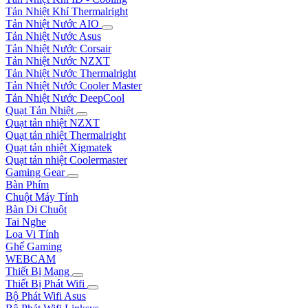
Tản Nhiệt Khí Thermalright
Tản Nhiệt Nước AIO
Tản Nhiệt Nước Asus
Tản Nhiệt Nước Corsair
Tản Nhiệt Nước NZXT
Tản Nhiệt Nước Thermalright
Tản Nhiệt Nước Cooler Master
Tản Nhiệt Nước DeepCool
Quạt Tản Nhiệt
Quạt tản nhiệt NZXT
Quạt tản nhiệt Thermalright
Quạt tản nhiệt Xigmatek
Quạt tản nhiệt Coolermaster
Gaming Gear
Bàn Phím
Chuột Máy Tính
Bàn Di Chuột
Tai Nghe
Loa Vi Tính
Ghế Gaming
WEBCAM
Thiết Bị Mạng
Thiết Bị Phát Wifi
Bộ Phát Wifi Asus