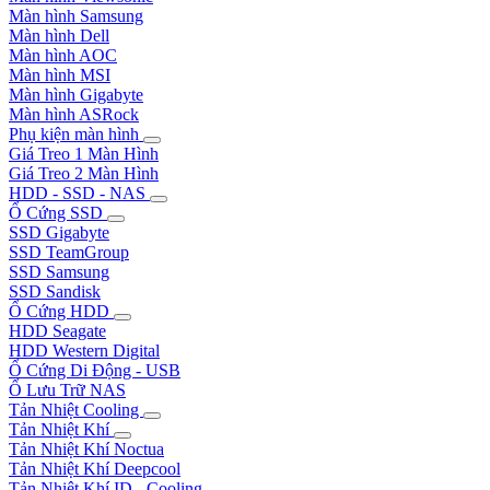
Màn hình Samsung
Màn hình Dell
Màn hình AOC
Màn hình MSI
Màn hình Gigabyte
Màn hình ASRock
Phụ kiện màn hình
Giá Treo 1 Màn Hình
Giá Treo 2 Màn Hình
HDD - SSD - NAS
Ổ Cứng SSD
SSD Gigabyte
SSD TeamGroup
SSD Samsung
SSD Sandisk
Ổ Cứng HDD
HDD Seagate
HDD Western Digital
Ổ Cứng Di Động - USB
Ổ Lưu Trữ NAS
Tản Nhiệt Cooling
Tản Nhiệt Khí
Tản Nhiệt Khí Noctua
Tản Nhiệt Khí Deepcool
Tản Nhiệt Khí ID - Cooling