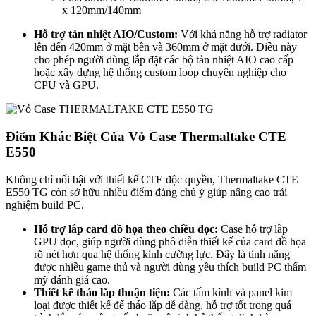
x 120mm/140mm
Hỗ trợ tản nhiệt AIO/Custom:
Với khả năng hỗ trợ radiator
lên đến 420mm ở mặt bên và 360mm ở mặt dưới. Điều này
cho phép người dùng lắp đặt các bộ tản nhiệt AIO cao cấp
hoặc xây dựng hệ thống custom loop chuyên nghiệp cho
CPU và GPU.
Điểm Khác Biệt Của Vỏ Case Thermaltake CTE
E550
Không chỉ nổi bật với thiết kế CTE độc quyền, Thermaltake CTE
E550 TG còn sở hữu nhiều điểm đáng chú ý giúp nâng cao trải
nghiệm build PC.
Hỗ trợ lắp card đồ họa theo chiều dọc:
Case hỗ trợ lắp
GPU dọc, giúp người dùng phô diễn thiết kế của card đồ họa
rõ nét hơn qua hệ thống kính cường lực. Đây là tính năng
được nhiều game thủ và người dùng yêu thích build PC thẩm
mỹ đánh giá cao.
Thiết kế tháo lắp thuận tiện:
Các tấm kính và panel kim
loại được thiết kế để tháo lắp dễ dàng, hỗ trợ tốt trong quá