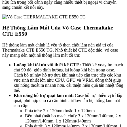
hữu ích trong bối cảnh ngày càng nhiều thiết bị ngoại vi chuyển
sang chuẩn kết nối này.
Hệ Thống Làm Mát Của Vỏ Case Thermaltake
CTE E550
Hệ thống làm mát chính là yếu tố then chốt làm nên giá trị của
Thermaltake CTE E550 TG. Nhờ thiết kế CTE độc đáo, vỏ case
này mang đến một hệ thống làm mát tối ưu:
Luồng khí tối ưu với thiết kế CTE:
Thiết kế xoay bo mạch
chủ 90 độ, giúp định hướng lại luồng khí bên trong case.
Cách bố trí này hỗ trợ đưa khí mát tiếp cận trực tiếp các khu
vực sinh nhiệt lớn như CPU, GPU và VRM, đồng thời giúp
khí nóng thoát ra nhanh hơn, cải thiện hiệu quả tản nhiệt tổng
thể.
Khả năng hỗ trợ quạt làm mát:
Case hỗ trợ nhiều vị trí lắp
quạt, phù hợp cho cả cấu hình airflow lẫn hệ thống làm mát
cao cấp:
Phía trên: 2 x 120mm hoặc 1 x 120mm
Bên phải (mặt bo mạch chủ): 3 x 120mm/140mm, 2 x
120mm/140mm, 1 x 120mm/140mm
Phía dưới: 3 x 120mm/140mm, 2 x 120mm/140mm, 1