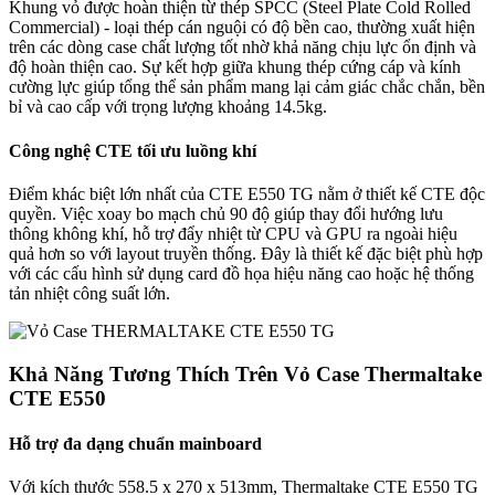
Khung vỏ được hoàn thiện từ thép SPCC (Steel Plate Cold Rolled
Commercial) - loại thép cán nguội có độ bền cao, thường xuất hiện
trên các dòng case chất lượng tốt nhờ khả năng chịu lực ổn định và
độ hoàn thiện cao. Sự kết hợp giữa khung thép cứng cáp và kính
cường lực giúp tổng thể sản phẩm mang lại cảm giác chắc chắn, bền
bỉ và cao cấp với trọng lượng khoảng 14.5kg.
Công nghệ CTE tối ưu luồng khí
Điểm khác biệt lớn nhất của CTE E550 TG nằm ở thiết kế CTE độc
quyền. Việc xoay bo mạch chủ 90 độ giúp thay đổi hướng lưu
thông không khí, hỗ trợ đẩy nhiệt từ CPU và GPU ra ngoài hiệu
quả hơn so với layout truyền thống. Đây là thiết kế đặc biệt phù hợp
với các cấu hình sử dụng card đồ họa hiệu năng cao hoặc hệ thống
tản nhiệt công suất lớn.
Khả Năng Tương Thích Trên Vỏ Case Thermaltake
CTE E550
Hỗ trợ đa dạng chuẩn mainboard
Với kích thước 558.5 x 270 x 513mm, Thermaltake CTE E550 TG