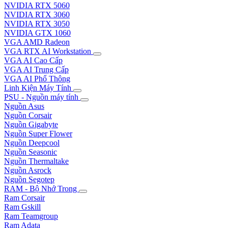
NVIDIA RTX 5060
NVIDIA RTX 3060
NVIDIA RTX 3050
NVIDIA GTX 1060
VGA AMD Radeon
VGA RTX AI Workstation
VGA AI Cao Cấp
VGA AI Trung Cấp
VGA AI Phổ Thông
Linh Kiện Máy Tính
PSU - Nguồn máy tính
Nguồn Asus
Nguồn Corsair
Nguồn Gigabyte
Nguồn Super Flower
Nguồn Deepcool
Nguồn Seasonic
Nguồn Thermaltake
Nguồn Asrock
Nguồn Segotep
RAM - Bộ Nhớ Trong
Ram Corsair
Ram Gskill
Ram Teamgroup
Ram Adata