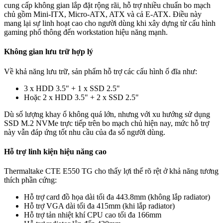
cung cấp không gian lắp đặt rộng rãi, hỗ trợ nhiều chuẩn bo mạch
chủ gồm Mini-ITX, Micro-ATX, ATX và cả E-ATX. Điều này
mang lại sự linh hoạt cao cho người dùng khi xây dựng từ cấu hình
gaming phổ thông đến workstation hiệu năng mạnh.
Không gian lưu trữ hợp lý
Về khả năng lưu trữ, sản phẩm hỗ trợ các cấu hình ổ đĩa như:
3 x HDD 3.5" + 1 x SSD 2.5"
Hoặc 2 x HDD 3.5" + 2 x SSD 2.5"
Dù số lượng khay ổ không quá lớn, nhưng với xu hướng sử dụng
SSD M.2 NVMe trực tiếp trên bo mạch chủ hiện nay, mức hỗ trợ
này vẫn đáp ứng tốt nhu cầu của đa số người dùng.
Hỗ trợ linh kiện hiệu năng cao
Thermaltake CTE E550 TG cho thấy lợi thế rõ rệt ở khả năng tương
thích phần cứng:
Hỗ trợ card đồ họa dài tối đa 443.8mm (không lắp radiator)
Hỗ trợ VGA dài tối đa 415mm (khi lắp radiator)
Hỗ trợ tản nhiệt khí CPU cao tối đa 166mm