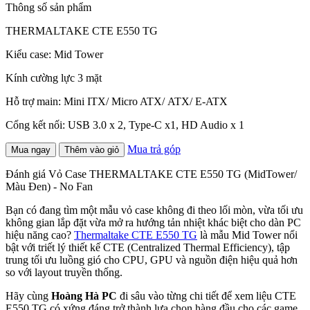
Thông số sản phẩm
THERMALTAKE CTE E550 TG
Kiểu case: Mid Tower
Kính cường lực 3 mặt
Hỗ trợ main: Mini ITX/ Micro ATX/ ATX/ E-ATX
Cổng kết nối: USB 3.0 x 2, Type-C x1, HD Audio x 1
Mua trả góp
Mua ngay
Thêm vào giỏ
Đánh giá Vỏ Case THERMALTAKE CTE E550 TG (MidTower/
Màu Đen) - No Fan
Bạn có đang tìm một mẫu vỏ case không đi theo lối mòn, vừa tối ưu
không gian lắp đặt vừa mở ra hướng tản nhiệt khác biệt cho dàn PC
hiệu năng cao?
Thermaltake CTE E550 TG
là mẫu Mid Tower nổi
bật với triết lý thiết kế CTE (Centralized Thermal Efficiency), tập
trung tối ưu luồng gió cho CPU, GPU và nguồn điện hiệu quả hơn
so với layout truyền thống.
Hãy cùng
Hoàng Hà PC
đi sâu vào từng chi tiết để xem liệu CTE
E550 TG có xứng đáng trở thành lựa chọn hàng đầu cho các game