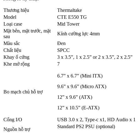
Thương hiệu
Thermaltake
Model
CTE E550 TG
Loại case
Mid Tower
Mặt bên, mặt trước, mặt
Kính cường lực 4mm
sau
Màu sắc
Đen
Chất liệu
SPCC
Khay ổ cứng
3 x 3.5”, 1 x 2.5” or 2 x 3.5”, 2 x 2.5”
Khe mở rộng
7
6.7” x 6.7” (Mini ITX)
9.6” x 9.6” (Micro ATX)
Bo mạch chủ hỗ trợ
12” x 9.6” (ATX)
12” x 10.5” (E-ATX)
Cổng I/O
USB 3.0 x 2, Type-c x1, HD Audio x 1
Standard PS2 PSU (optional)
Nguồn hỗ trợ