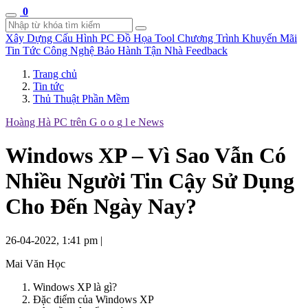
0
Xây Dựng Cấu Hình
PC Đồ Họa Tool
Chương Trình Khuyến Mãi
Tin Tức Công Nghệ
Bảo Hành Tận Nhà
Feedback
Trang chủ
Tin tức
Thủ Thuật Phần Mềm
Hoàng Hà PC trên
G
o
o
g
l
e
News
Windows XP – Vì Sao Vẫn Có
Nhiều Người Tin Cậy Sử Dụng
Cho Đến Ngày Nay?
26-04-2022, 1:41 pm
|
Mai Văn Học
Windows XP là gì?
Đặc điểm của Windows XP