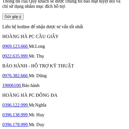
Thông tin của Quý khách sẽ được chúng tôi bảo mật tuyệt đối và
chỉ sử dụng nhằm mục đích hỗ trợ.
Gửi góp ý
Liên hệ hotline để nhận được tư vấn tốt nhất
HOÀNG HÀ PC CẦU GIẤY
0969.123.666
Mr.Long
0922.635.999
Mr. Thụ
BẢO HÀNH - HỖ TRỢ KỸ THUẬT
0976.382.666
Mr. Dũng
19006100
Bảo hành
HOÀNG HÀ PC ĐỐNG ĐA
0396.122.999
Mr.Nghĩa
0396.138.999
Mr. Huy
0396.178.999
Mr. Duy