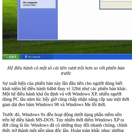
Hệ điều hành có một số cải tiến vượt trội hơn so với phiên bản
trước
Sự xuất hiện của phiên bản này lần đầu tiên cho người dùng biết
khái niệm hệ điều hành 64bit thay vì 32bit như các phiên bản khác.
Một hệ điều hành khá ổn định và với Windows XP, nhiều người
dùng PC lâu năm lúc bấy giờ cũng chấp nhận nâng cấp sau một thời
gian dài đeo bám Windows 98 và Windows Me lỗi thời.
Trước đó, Windows 9x đều hoạt động dưới dạng phần mềm nền
trên hệ điều hành MS-DOS. Tuy nhiên thời điểm Windows XP ra
đời cũng là lúc Windows đã có những thay đổi nhanh chóng, chính
thức trở thành một nền tảng độc lập. Hoàn toàn khắc phục những