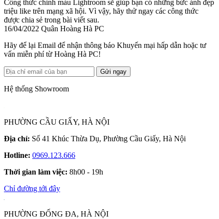
Công thức chỉnh màu Lightroom sẽ giúp bạn có những bức ảnh đẹp
triệu like trên mạng xã hội. Vì vậy, hãy thử ngay các công thức
được chia sẻ trong bài viết sau.
16/04/2022
Quân Hoàng Hà PC
Hãy để lại Email để nhận thông báo Khuyến mại hấp dẫn hoặc tư
vấn miễn phí từ Hoàng Hà PC!
Gửi ngay
Hệ thống Showroom
PHƯỜNG CẦU GIẤY, HÀ NỘI
Địa chỉ:
Số 41 Khúc Thừa Dụ, Phường Cầu Giấy, Hà Nội
Hotline:
0969.123.666
Thời gian làm việc:
8h00 - 19h
Chỉ đường tới đây
PHƯỜNG ĐỐNG ĐA, HÀ NỘI