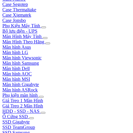
Case Segotep
Case Thermaltake
Case Xigmatek
Case Jonsbo
Phụ Kiện Máy Tính
Bộ lưu điện - UPS
Màn Hình Máy Tính
Màn Hình Theo Hãng
Màn hình Asus
Màn hình LG
Màn hình Viewsonic
Màn hình Samsung
Màn hình Dell
Màn hình AOC
Màn hình MSI
Màn hình Gigabyte
Màn hình ASRock
Phụ kiện màn hình
Giá Treo 1 Màn Hình
Giá Treo 2 Màn Hình
HDD - SSD - NAS
Ổ Cứng SSD
SSD Gigabyte
SSD TeamGroup
SSD Samsung