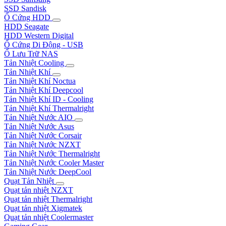
SSD Sandisk
Ổ Cứng HDD
HDD Seagate
HDD Western Digital
Ổ Cứng Di Động - USB
Ổ Lưu Trữ NAS
Tản Nhiệt Cooling
Tản Nhiệt Khí
Tản Nhiệt Khí Noctua
Tản Nhiệt Khí Deepcool
Tản Nhiệt Khí ID - Cooling
Tản Nhiệt Khí Thermalright
Tản Nhiệt Nước AIO
Tản Nhiệt Nước Asus
Tản Nhiệt Nước Corsair
Tản Nhiệt Nước NZXT
Tản Nhiệt Nước Thermalright
Tản Nhiệt Nước Cooler Master
Tản Nhiệt Nước DeepCool
Quạt Tản Nhiệt
Quạt tản nhiệt NZXT
Quạt tản nhiệt Thermalright
Quạt tản nhiệt Xigmatek
Quạt tản nhiệt Coolermaster