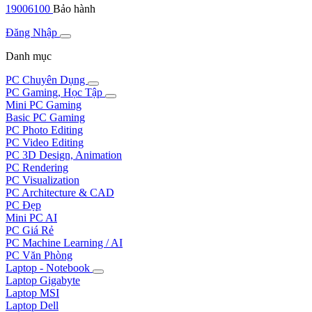
19006100
Bảo hành
Đăng Nhập
Danh mục
PC Chuyên Dụng
PC Gaming, Học Tập
Mini PC Gaming
Basic PC Gaming
PC Photo Editing
PC Video Editing
PC 3D Design, Animation
PC Rendering
PC Visualization
PC Architecture & CAD
PC Đẹp
Mini PC AI
PC Giá Rẻ
PC Machine Learning / AI
PC Văn Phòng
Laptop - Notebook
Laptop Gigabyte
Laptop MSI
Laptop Dell