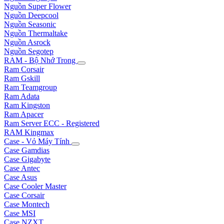
Nguồn Super Flower
Nguồn Deepcool
Nguồn Seasonic
Nguồn Thermaltake
Nguồn Asrock
Nguồn Segotep
RAM - Bộ Nhớ Trong
Ram Corsair
Ram Gskill
Ram Teamgroup
Ram Adata
Ram Kingston
Ram Apacer
Ram Server ECC - Registered
RAM Kingmax
Case - Vỏ Máy Tính
Case Gamdias
Case Gigabyte
Case Antec
Case Asus
Case Cooler Master
Case Corsair
Case Montech
Case MSI
Case NZXT