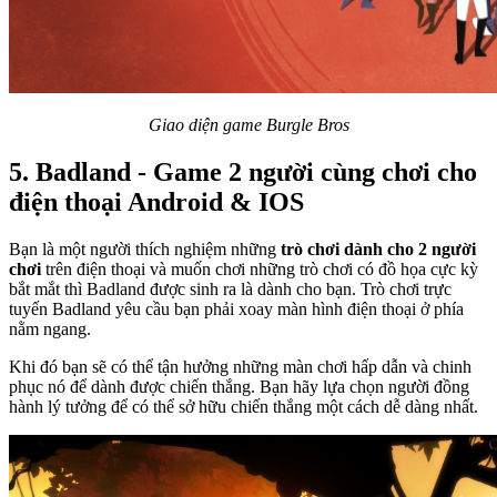
Giao diện game Burgle Bros
5. Badland - Game 2 người cùng chơi cho
điện thoại Android & IOS
Bạn là một người thích nghiệm những
trò chơi dành cho 2 người
chơi
trên điện thoại và muốn chơi những trò chơi có đồ họa cực kỳ
bắt mắt thì Badland được sinh ra là dành cho bạn. Trò chơi trực
tuyến Badland yêu cầu bạn phải xoay màn hình điện thoại ở phía
nằm ngang.
Khi đó bạn sẽ có thể tận hưởng những màn chơi hấp dẫn và chinh
phục nó để dành được chiến thắng. Bạn hãy lựa chọn người đồng
hành lý tưởng để có thể sở hữu chiến thắng một cách dễ dàng nhất.