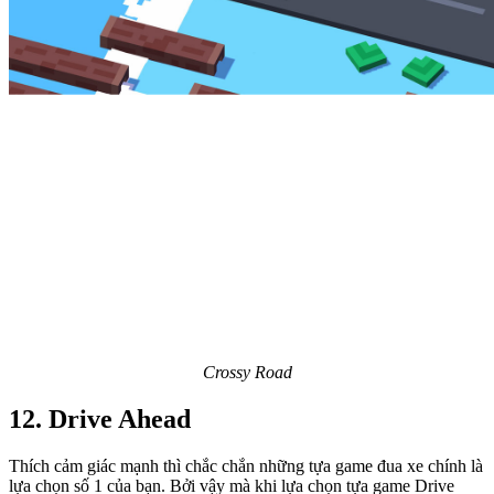
Crossy Road
12. Drive Ahead
Thích cảm giác mạnh thì chắc chắn những tựa game đua xe chính là
lựa chọn số 1 của bạn. Bởi vậy mà khi lựa chọn tựa game Drive