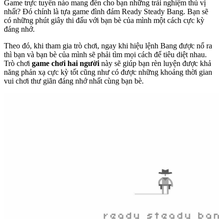
Game trực tuyến nào mang đến cho bạn những trải nghiệm thú vị
nhất? Đó chính là tựa game đình đám Ready Steady Bang. Bạn sẽ
có những phút giây thi đấu với bạn bè của mình một cách cực kỳ
đáng nhớ.
Theo đó, khi tham gia trò chơi, ngay khi hiệu lệnh Bang được nổ ra
thì bạn và bạn bè của mình sẽ phải tìm mọi cách để tiêu diệt nhau.
Trò chơi
game chơi hai người
này sẽ giúp bạn rèn luyện được khả
năng phản xạ cực kỳ tốt cũng như có được những khoảng thời gian
vui chơi thư giãn đáng nhớ nhất cùng bạn bè.