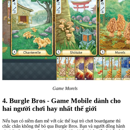
Game Morels
4. Burgle Bros - Game Mobile dành cho
hai người chơi hay nhất thế giới
Nếu bạn có niềm đam mê với các thể loại trò chơi boardgame thì
chắc chắn không thể bỏ qua Burgle Bros. Bạn và người đồng hành