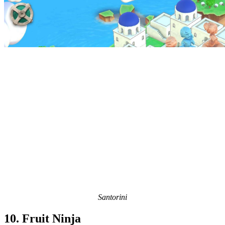
Santorini
10. Fruit Ninja