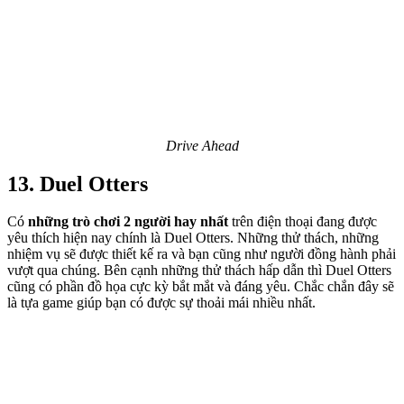
Drive Ahead
13. Duel Otters
Có
những trò chơi 2 người hay nhất
trên điện thoại đang được
yêu thích hiện nay chính là Duel Otters. Những thử thách, những
nhiệm vụ sẽ được thiết kế ra và bạn cũng như người đồng hành phải
vượt qua chúng. Bên cạnh những thử thách hấp dẫn thì Duel Otters
cũng có phần đồ họa cực kỳ bắt mắt và đáng yêu. Chắc chắn đây sẽ
là tựa game giúp bạn có được sự thoải mái nhiều nhất.