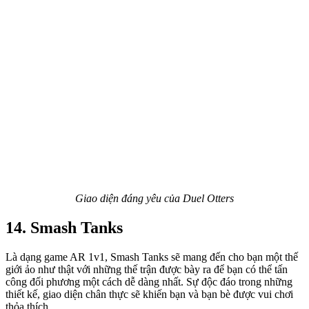
Giao diện đáng yêu của Duel Otters
14. Smash Tanks
Là dạng game AR 1v1, Smash Tanks sẽ mang đến cho bạn một thế
giới ảo như thật với những thế trận được bày ra để bạn có thể tấn
công đối phương một cách dễ dàng nhất. Sự độc đáo trong những
thiết kế, giao diện chân thực sẽ khiến bạn và bạn bè được vui chơi
thỏa thích.