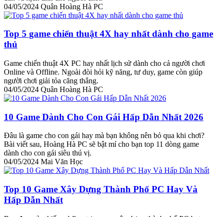
04/05/2024
Quân Hoàng Hà PC
Top 5 game chiến thuật 4X hay nhất dành cho game
thủ
Game chiến thuật 4X PC hay nhất lịch sử dành cho cả người chơi
Online và Offline. Ngoài đòi hỏi kỹ năng, tư duy, game còn giúp
người chơi giải tỏa căng thẳng.
04/05/2024
Quân Hoàng Hà PC
10 Game Dành Cho Con Gái Hấp Dẫn Nhất 2026
Đâu là game cho con gái hay mà bạn không nên bỏ qua khi chơi?
Bài viết sau, Hoàng Hà PC sẽ bật mí cho bạn top 11 dòng game
dành cho con gái siêu thú vị.
04/05/2024
Mai Văn Học
Top 10 Game Xây Dựng Thành Phố PC Hay Và
Hấp Dẫn Nhất