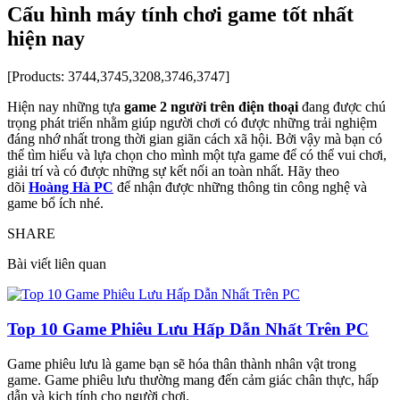
Cấu hình máy tính chơi game tốt nhất
hiện nay
[Products: 3744,3745,3208,3746,3747]
Hiện nay những tựa
game 2 người
trên điện thoại
đang được chú
trọng phát triển nhằm giúp người chơi có được những trải nghiệm
đáng nhớ nhất trong thời gian giãn cách xã hội. Bởi vậy mà bạn có
thể tìm hiểu và lựa chọn cho mình một tựa game để có thể vui chơi,
giải trí và có được những sự kết nối an toàn nhất. Hãy theo
dõi
Hoàng Hà PC
để nhận được những thông tin công nghệ và
game bổ ích nhé.
SHARE
Bài viết liên quan
Top 10 Game Phiêu Lưu Hấp Dẫn Nhất Trên PC
Game phiêu lưu là game bạn sẽ hóa thân thành nhân vật trong
game. Game phiêu lưu thường mang đến cảm giác chân thực, hấp
dẫn và kịch tính cho người chơi.