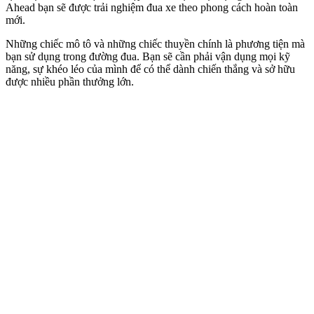
Ahead bạn sẽ được trải nghiệm đua xe theo phong cách hoàn toàn
mới.
Những chiếc mô tô và những chiếc thuyền chính là phương tiện mà
bạn sử dụng trong đường đua. Bạn sẽ cần phải vận dụng mọi kỹ
năng, sự khéo léo của mình để có thể dành chiến thắng và sở hữu
được nhiều phần thưởng lớn.