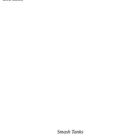
Smash Tanks