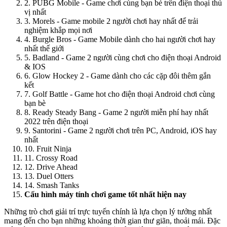
2. PUBG Mobile - Game chơi cùng bạn bè trên điện thoại thú
vị nhất
3. Morels - Game mobile 2 người chơi hay nhất để trải
nghiệm khắp mọi nơi
4. Burgle Bros - Game Mobile dành cho hai người chơi hay
nhất thế giới
5. Badland - Game 2 người cùng chơi cho điện thoại Android
& IOS
6. Glow Hockey 2 - Game dành cho các cặp đôi thêm gắn
kết
7. Golf Battle - Game hot cho điện thoại Android chơi cùng
bạn bè
8. Ready Steady Bang - Game 2 người miễn phí hay nhất
2022 trên điện thoại
9. Santorini - Game 2 người chơi trên PC, Android, iOS hay
nhất
10. Fruit Ninja
11. Crossy Road
12. Drive Ahead
13. Duel Otters
14. Smash Tanks
Cấu hình máy tính chơi game tốt nhất hiện nay
Những trò chơi giải trí trực tuyến chính là lựa chọn lý tưởng nhất
mang đến cho bạn những khoảng thời gian thư giãn, thoải mái. Đặc