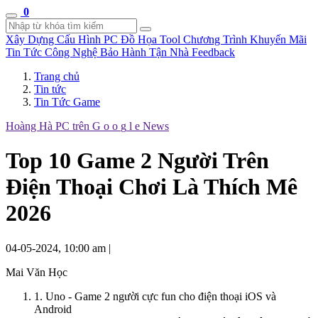
0
Xây Dựng Cấu Hình
PC Đồ Họa Tool
Chương Trình Khuyến Mãi
Tin Tức Công Nghệ
Bảo Hành Tận Nhà
Feedback
Trang chủ
Tin tức
Tin Tức Game
Hoàng Hà PC trên
G
o
o
g
l
e
News
Top 10 Game 2 Người Trên
Điện Thoại Chơi Là Thích Mê
2026
04-05-2024, 10:00 am
|
Mai Văn Học
1. Uno - Game 2 người cực fun cho điện thoại iOS và
Android