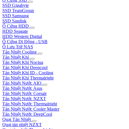
Ổ Cứng SSD
SSD Gigabyte
SSD TeamGroup
SSD Samsung
SSD Sandisk
Ổ Cứng HDD
HDD Seagate
HDD Western Digital
Ổ Cứng Di Động - USB
Ổ Lưu Trữ NAS
Tản Nhiệt Cooling
Tản Nhiệt Khí
Tản Nhiệt Khí Noctua
Tản Nhiệt Khí Deepcool
Tản Nhiệt Khí ID - Cooling
Tản Nhiệt Khí Thermalright
Tản Nhiệt Nước AIO
Tản Nhiệt Nước Asus
Tản Nhiệt Nước Corsair
Tản Nhiệt Nước NZXT
Tản Nhiệt Nước Thermalright
Tản Nhiệt Nước Cooler Master
Tản Nhiệt Nước DeepCool
Quạt Tản Nhiệt
Quạt tản nhiệt NZXT