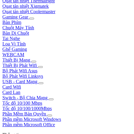
Quạt tản nhiệt Thermalright
Quạt tản nhiệt Xigmatek
Quạt tản nhiệt Coolermaster
Gaming Gear
Bàn Phím
Chuột Máy Tính
Bàn Di Chuột
Tai Nghe
Loa Vi Tính
Ghế Gaming
WEBCAM
Thiết Bị Mạng
Thiết Bị Phát Wifi
Bộ Phát Wifi Asus
Bộ Phát Wifi Linksys
USB - Card Mạng
Card Wifi
Card Lan
Switch - Bộ Chia Mạng
Tốc độ 10/100 Mbps
Tốc độ 10/100/1000Mbps
Phần Mềm Bản Quyền
Phần mềm Microsoft Windows
Phần mềm Microsoft Office