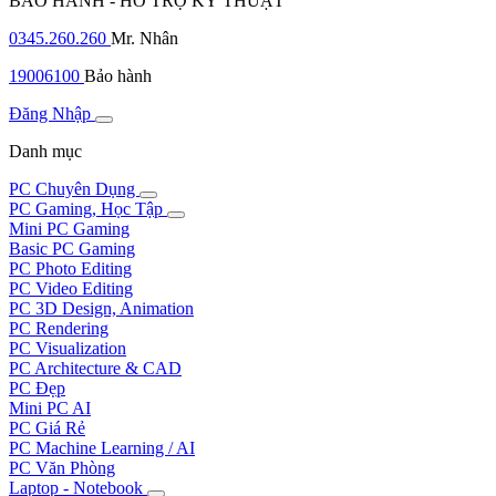
BẢO HÀNH - HỖ TRỢ KỸ THUẬT
0345.260.260
Mr. Nhân
19006100
Bảo hành
Đăng Nhập
Danh mục
PC Chuyên Dụng
PC Gaming, Học Tập
Mini PC Gaming
Basic PC Gaming
PC Photo Editing
PC Video Editing
PC 3D Design, Animation
PC Rendering
PC Visualization
PC Architecture & CAD
PC Đẹp
Mini PC AI
PC Giá Rẻ
PC Machine Learning / AI
PC Văn Phòng
Laptop - Notebook