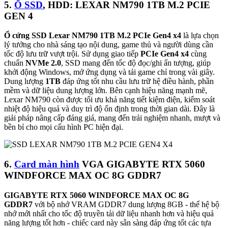
5.
Ổ SSD
, HDD: LEXAR NM790 1TB M.2 PCIE
GEN 4
Ổ cứng SSD Lexar NM790 1TB M.2 PCIe Gen4 x4
là lựa chọn
lý tưởng cho nhà sáng tạo nội dung, game thủ và người dùng cần
tốc độ lưu trữ vượt trội. Sử dụng giao tiếp
PCIe Gen4 x4
cùng
chuẩn
NVMe 2.0
, SSD mang đến tốc độ đọc/ghi ấn tượng, giúp
khởi động Windows, mở ứng dụng và tải game chỉ trong vài giây.
Dung lượng
1TB
đáp ứng tốt nhu cầu lưu trữ hệ điều hành, phần
mềm và dữ liệu dung lượng lớn. Bên cạnh hiệu năng mạnh mẽ,
Lexar NM790 còn được tối ưu khả năng tiết kiệm điện, kiểm soát
nhiệt độ hiệu quả và duy trì độ ổn định trong thời gian dài. Đây là
giải pháp nâng cấp đáng giá, mang đến trải nghiệm nhanh, mượt và
bền bỉ cho mọi cấu hình PC hiện đại.
6.
Card màn hình
VGA GIGABYTE RTX 5060
WINDFORCE MAX OC 8G GDDR7
GIGABYTE RTX 5060 WINDFORCE MAX OC 8G
GDDR7
với bộ nhớ VRAM GDDR7 dung lượng 8GB - thế hệ bộ
nhớ mới nhất cho tốc độ truyền tải dữ liệu nhanh hơn và hiệu quả
năng lượng tốt hơn - chiếc card này sẵn sàng đáp ứng tốt các tựa