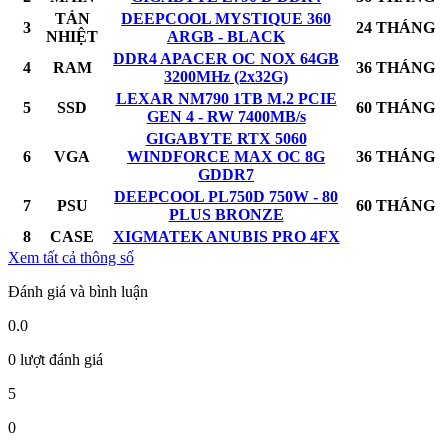
TẢN
DEEPCOOL MYSTIQUE 360
3
24 THÁNG
NHIỆT
ARGB - BLACK
DDR4 APACER OC NOX 64GB
4
RAM
36 THÁNG
3200MHz (2x32G)
LEXAR NM790 1TB M.2 PCIE
5
SSD
60 THÁNG
GEN 4 - RW 7400MB/s
GIGABYTE RTX 5060
6
VGA
WINDFORCE MAX OC 8G
36 THÁNG
GDDR7
DEEPCOOL PL750D 750W - 80
7
PSU
60 THÁNG
PLUS BRONZE
8
CASE
XIGMATEK ANUBIS PRO 4FX
Xem tất cả thông số
Đánh giá và bình luận
0.0
0 lượt đánh giá
5
0