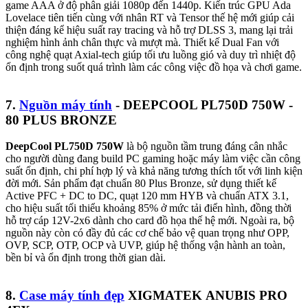
game AAA ở độ phân giải 1080p đến 1440p. Kiến trúc GPU Ada
Lovelace tiên tiến cùng với nhân RT và Tensor thế hệ mới giúp cải
thiện đáng kể hiệu suất ray tracing và hỗ trợ DLSS 3, mang lại trải
nghiệm hình ảnh chân thực và mượt mà. Thiết kế Dual Fan với
công nghệ quạt Axial-tech giúp tối ưu luồng gió và duy trì nhiệt độ
ổn định trong suốt quá trình làm các công việc đồ họa và chơi game.
7.
Nguồn máy tính
- DEEPCOOL PL750D 750W -
80 PLUS BRONZE
DeepCool PL750D 750W
là bộ nguồn tầm trung đáng cân nhắc
cho người dùng đang build PC gaming hoặc máy làm việc cần công
suất ổn định, chi phí hợp lý và khả năng tương thích tốt với linh kiện
đời mới. Sản phẩm đạt chuẩn 80 Plus Bronze, sử dụng thiết kế
Active PFC + DC to DC, quạt 120 mm HYB và chuẩn ATX 3.1,
cho hiệu suất tối thiểu khoảng 85% ở mức tải điển hình, đồng thời
hỗ trợ cáp 12V-2x6 dành cho card đồ họa thế hệ mới. Ngoài ra, bộ
nguồn này còn có đầy đủ các cơ chế bảo vệ quan trọng như OPP,
OVP, SCP, OTP, OCP và UVP, giúp hệ thống vận hành an toàn,
bền bỉ và ổn định trong thời gian dài.
8.
Case máy tính đẹp
XIGMATEK ANUBIS PRO