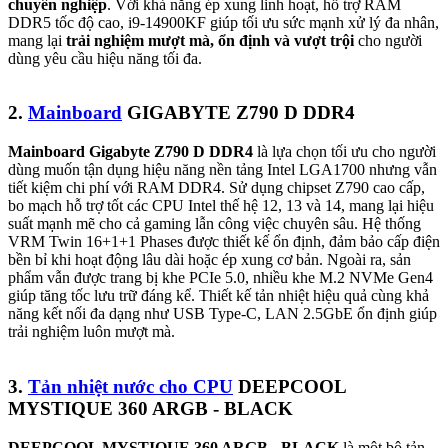
chuyên nghiệp
. Với khả năng ép xung linh hoạt, hỗ trợ RAM
DDR5 tốc độ cao, i9-14900KF giúp tối ưu sức mạnh xử lý đa nhân,
mang lại
trải nghiệm mượt mà, ổn định và vượt trội
cho người
dùng yêu cầu hiệu năng tối đa.
2.
Mainboard
GIGABYTE Z790 D DDR4
Mainboard Gigabyte Z790 D DDR4
là lựa chọn tối ưu cho người
dùng muốn tận dụng hiệu năng nền tảng Intel LGA1700 nhưng vẫn
tiết kiệm chi phí với RAM DDR4. Sử dụng chipset Z790 cao cấp,
bo mạch hỗ trợ tốt các CPU Intel thế hệ 12, 13 và 14, mang lại hiệu
suất mạnh mẽ cho cả gaming lẫn công việc chuyên sâu. Hệ thống
VRM Twin 16+1+1 Phases được thiết kế ổn định, đảm bảo cấp điện
bền bỉ khi hoạt động lâu dài hoặc ép xung cơ bản. Ngoài ra, sản
phẩm vẫn được trang bị khe PCIe 5.0, nhiều khe M.2 NVMe Gen4
giúp tăng tốc lưu trữ đáng kể. Thiết kế tản nhiệt hiệu quả cùng khả
năng kết nối đa dạng như USB Type-C, LAN 2.5GbE ổn định giúp
trải nghiệm luôn mượt mà.
3.
Tản nhiệt nước cho CPU
DEEPCOOL
MYSTIQUE 360 ARGB - BLACK
DEEPCOOL MYSTIQUE 360 ARGB - BLACK
là một bộ tản