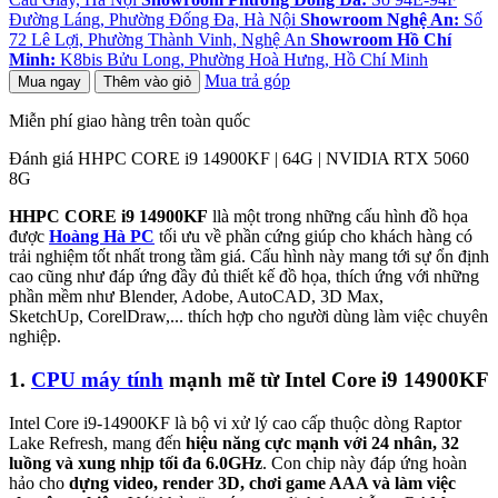
Đường Láng, Phường Đống Đa, Hà Nội
Showroom Nghệ An:
Số
72 Lê Lợi, Phường Thành Vinh, Nghệ An
Showroom Hồ Chí
Minh:
K8bis Bửu Long, Phường Hoà Hưng, Hồ Chí Minh
Mua trả góp
Mua ngay
Thêm vào giỏ
Miễn phí giao hàng trên toàn quốc
Đánh giá HHPC CORE i9 14900KF | 64G | NVIDIA RTX 5060
8G
HHPC CORE i9 14900KF
llà một trong những cấu hình đồ họa
được
Hoàng Hà PC
tối ưu về phần cứng giúp cho khách hàng có
trải nghiệm tốt nhất trong tầm giá. Cấu hình này mang tới sự ổn định
cao cũng như đáp ứng đầy đủ thiết kế đồ họa, thích ứng với những
phần mềm như Blender, Adobe, AutoCAD, 3D Max,
SketchUp, CorelDraw,... thích hợp cho người dùng làm việc chuyên
nghiệp.
1.
CPU máy tính
mạnh mẽ từ Intel Core i9 14900KF
Intel Core i9-14900KF là bộ vi xử lý cao cấp thuộc dòng Raptor
Lake Refresh, mang đến
hiệu năng cực mạnh với 24 nhân, 32
luồng và xung nhịp tối đa 6.0GHz
. Con chip này đáp ứng hoàn
hảo cho
dựng video, render 3D, chơi game AAA và làm việc