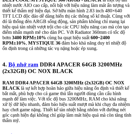
nhiệt nước AIO cao cấp, nổi bật với hiệu năng làm mát ấn tượng và
thiết kế thẩm mỹ hiện đại. Sở hữu màn hình 2.83 inch 480×640
TFT LCD độc đáo dễ dàng hiển thị các thông số kĩ thuật. Cùng với
đó là thống đèn ARGB sống động, sản phẩm không chỉ mang lại
hiệu quả tản nhiệt vượt trội cho các CPU hiệu năng cao mà còn tạo
điểm nhấn mạnh mẽ cho dàn PC. Với Radiator 360mm có tốc độ
bơm
3400 RPM±10%
cùng ba quạt hiệu suất
600~2400
RPM±10%
,
MYSTIQUE 36
đảm bảo khả năng duy trì nhiệt độ
ổn định trong cả những tác vụ nặng hoặc ép xung.
4.
Bộ nhớ ram
DDR4 APACER 64GB 3200MHz
(2x32GB) OC NOX BLACK
RAM DDR4 APACER 64GB 3200MHz (2x32GB) OC NOX
BLACK
là sự kết hợp hoàn hảo giữa hiệu năng ổn định và thiết kế
bắt mắt, phù hợp cho cả game thủ lẫn người dùng cần cấu hình
mạnh để làm việc. Với tốc độ bus 3200MHz, RAM cho khả năng
xử lý dữ liệu nhanh, đảm bảo hiệu suất mượt mà khi chạy đa nhiệm
hay chơi game nặng. Thiết kế tản nhiệt bằng nhôm với đường nét
góc cạnh hiện đại không chỉ giúp làm mát hiệu quả mà còn tăng tính
thẩm mỹ.