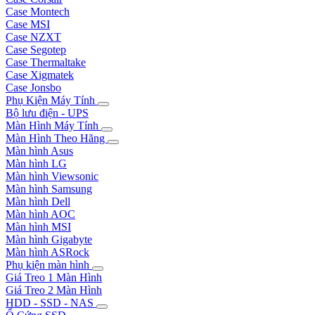
Case Montech
Case MSI
Case NZXT
Case Segotep
Case Thermaltake
Case Xigmatek
Case Jonsbo
Phụ Kiện Máy Tính
Bộ lưu điện - UPS
Màn Hình Máy Tính
Màn Hình Theo Hãng
Màn hình Asus
Màn hình LG
Màn hình Viewsonic
Màn hình Samsung
Màn hình Dell
Màn hình AOC
Màn hình MSI
Màn hình Gigabyte
Màn hình ASRock
Phụ kiện màn hình
Giá Treo 1 Màn Hình
Giá Treo 2 Màn Hình
HDD - SSD - NAS