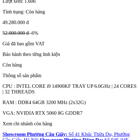
Lượt xem:
1.606
Tình trạng:
Còn hàng
49.280.000 đ
52.000.000 đ
-6%
Giá đã bao gồm VAT
Bảo hành theo từng linh kiện
Còn hàng
Thông số sản phẩm
CPU : INTEL CORE i9 14900KF TRAY UP 6.0GHz | 24 CORES
| 32 THREADS
RAM : DDR4 64GB 3200 MHz (2x32G)
VGA: NVIDIA RTX 5060 8G GDDR7
Xem chi nhánh còn hàng
Showroom Phường Cầu Giấy:
Số 41 Khúc Thừa Dụ, Phường
Cầu Giấy, Hà Nội
Showroom Phường Đống Đa:
Số 94E-94F