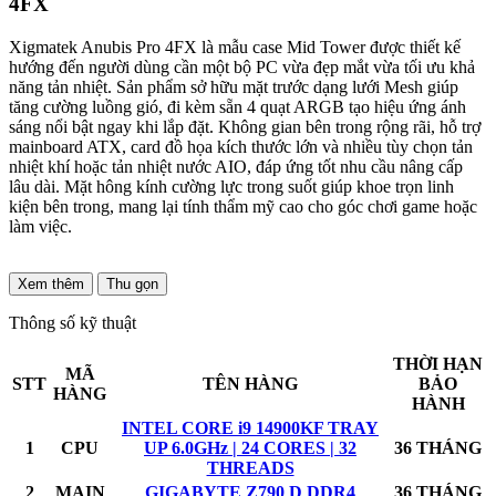
4FX
Xigmatek Anubis Pro 4FX là mẫu case Mid Tower được thiết kế
hướng đến người dùng cần một bộ PC vừa đẹp mắt vừa tối ưu khả
năng tản nhiệt. Sản phẩm sở hữu mặt trước dạng lưới Mesh giúp
tăng cường luồng gió, đi kèm sẵn 4 quạt ARGB tạo hiệu ứng ánh
sáng nổi bật ngay khi lắp đặt. Không gian bên trong rộng rãi, hỗ trợ
mainboard ATX, card đồ họa kích thước lớn và nhiều tùy chọn tản
nhiệt khí hoặc tản nhiệt nước AIO, đáp ứng tốt nhu cầu nâng cấp
lâu dài. Mặt hông kính cường lực trong suốt giúp khoe trọn linh
kiện bên trong, mang lại tính thẩm mỹ cao cho góc chơi game hoặc
làm việc.
Xem thêm
Thu gọn
Thông số kỹ thuật
THỜI HẠN
MÃ
STT
TÊN HÀNG
BẢO
HÀNG
HÀNH
INTEL CORE i9 14900KF TRAY
1
CPU
UP 6.0GHz | 24 CORES | 32
36 THÁNG
THREADS
2
MAIN
GIGABYTE Z790 D DDR4
36 THÁNG