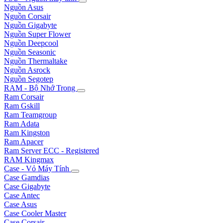
Nguồn Asus
Nguồn Corsair
Nguồn Gigabyte
Nguồn Super Flower
Nguồn Deepcool
Nguồn Seasonic
Nguồn Thermaltake
Nguồn Asrock
Nguồn Segotep
RAM - Bộ Nhớ Trong
Ram Corsair
Ram Gskill
Ram Teamgroup
Ram Adata
Ram Kingston
Ram Apacer
Ram Server ECC - Registered
RAM Kingmax
Case - Vỏ Máy Tính
Case Gamdias
Case Gigabyte
Case Antec
Case Asus
Case Cooler Master
Case Corsair