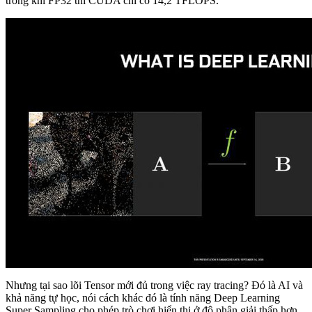
trong khi FP32 thì CUDA chỉ có 14,2 TFLOPS.
Nhưng tại sao lõi Tensor mới đủ trong việc ray tracing? Đó là AI và
khả năng tự học, nói cách khác đó là tính năng Deep Learning
Super Sampling cho phép trò chơi hiển thị ở độ phân giải thấp hơn