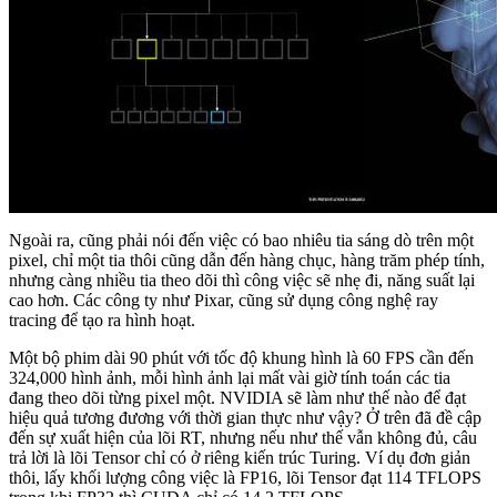
Ngoài ra, cũng phải nói đến việc có bao nhiêu tia sáng dò trên một
pixel, chỉ một tia thôi cũng dẫn đến hàng chục, hàng trăm phép tính,
nhưng càng nhiều tia theo dõi thì công việc sẽ nhẹ đi, năng suất lại
cao hơn. Các công ty như Pixar, cũng sử dụng công nghệ ray
tracing để tạo ra hình hoạt.
Một bộ phim dài 90 phút với tốc độ khung hình là 60 FPS cần đến
324,000 hình ảnh, mỗi hình ảnh lại mất vài giờ tính toán các tia
đang theo dõi từng pixel một. NVIDIA sẽ làm như thế nào để đạt
hiệu quả tương đương với thời gian thực như vậy? Ở trên đã đề cập
đến sự xuất hiện của lõi RT, nhưng nếu như thế vẫn không đủ, câu
trả lời là lõi Tensor chỉ có ở riêng kiến trúc Turing. Ví dụ đơn giản
thôi, lấy khối lượng công việc là FP16, lõi Tensor đạt 114 TFLOPS