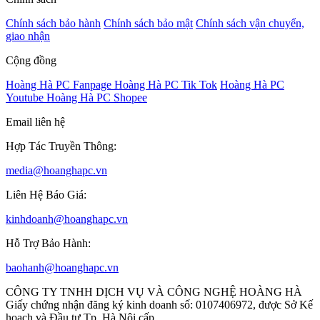
Chính sách bảo hành
Chính sách bảo mật
Chính sách vận chuyển,
giao nhận
Cộng đồng
Hoàng Hà PC Fanpage
Hoàng Hà PC Tik Tok
Hoàng Hà PC
Youtube
Hoàng Hà PC Shopee
Email liên hệ
Hợp Tác Truyền Thông:
media@hoanghapc.vn
Liên Hệ Báo Giá:
kinhdoanh@hoanghapc.vn
Hỗ Trợ Bảo Hành:
baohanh@hoanghapc.vn
CÔNG TY TNHH DỊCH VỤ VÀ CÔNG NGHỆ HOÀNG HÀ
Giấy chứng nhận đăng ký kinh doanh số: 0107406972, được Sở Kế
hoạch và Đầu tư Tp. Hà Nội cấp