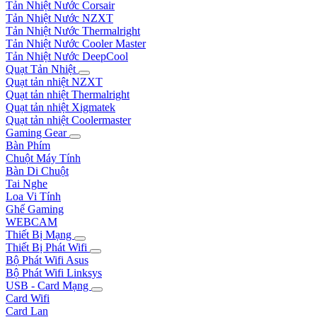
Tản Nhiệt Nước Corsair
Tản Nhiệt Nước NZXT
Tản Nhiệt Nước Thermalright
Tản Nhiệt Nước Cooler Master
Tản Nhiệt Nước DeepCool
Quạt Tản Nhiệt
Quạt tản nhiệt NZXT
Quạt tản nhiệt Thermalright
Quạt tản nhiệt Xigmatek
Quạt tản nhiệt Coolermaster
Gaming Gear
Bàn Phím
Chuột Máy Tính
Bàn Di Chuột
Tai Nghe
Loa Vi Tính
Ghế Gaming
WEBCAM
Thiết Bị Mạng
Thiết Bị Phát Wifi
Bộ Phát Wifi Asus
Bộ Phát Wifi Linksys
USB - Card Mạng
Card Wifi
Card Lan