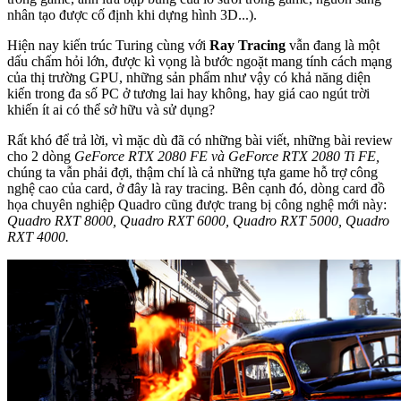
nhân tạo được cố định khi dựng hình 3D...).
Hiện nay kiến trúc Turing cùng với
Ray Tracing
vẫn đang là một
dấu chấm hỏi lớn, được kì vọng là bước ngoặt mang tính cách mạng
của thị trường GPU, những sản phẩm như vậy có khả năng diện
kiến trong đa số PC ở tương lai hay không, hay giá cao ngút trời
khiến ít ai có thể sở hữu và sử dụng?
Rất khó để trả lời, vì mặc dù đã có những bài viết, những bài review
cho 2 dòng
GeForce RTX 2080 FE và GeForce RTX 2080 Ti FE,
chúng ta vẫn phải đợi, thậm chí là cả những tựa game hỗ trợ công
nghệ cao của card, ở đây là ray tracing. Bên cạnh đó, dòng card đồ
họa chuyên nghiệp Quadro cũng được trang bị công nghệ mới này:
Quadro RXT 8000, Quadro RXT 6000, Quadro RXT 5000, Quadro
RXT 4000.