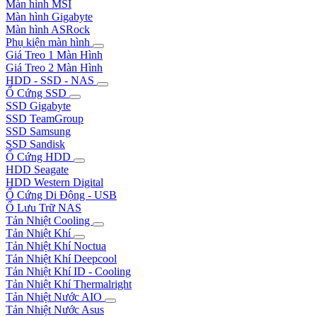
Màn hình MSI
Màn hình Gigabyte
Màn hình ASRock
Phụ kiện màn hình
Giá Treo 1 Màn Hình
Giá Treo 2 Màn Hình
HDD - SSD - NAS
Ổ Cứng SSD
SSD Gigabyte
SSD TeamGroup
SSD Samsung
SSD Sandisk
Ổ Cứng HDD
HDD Seagate
HDD Western Digital
Ổ Cứng Di Động - USB
Ổ Lưu Trữ NAS
Tản Nhiệt Cooling
Tản Nhiệt Khí
Tản Nhiệt Khí Noctua
Tản Nhiệt Khí Deepcool
Tản Nhiệt Khí ID - Cooling
Tản Nhiệt Khí Thermalright
Tản Nhiệt Nước AIO
Tản Nhiệt Nước Asus