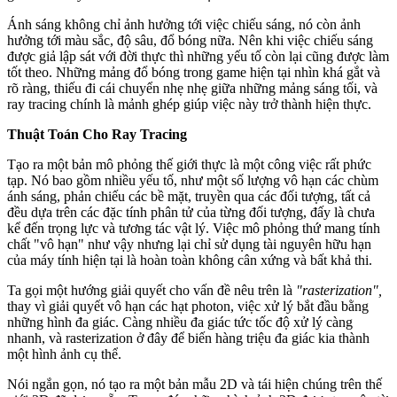
Ánh sáng không chỉ ảnh hưởng tới việc chiếu sáng, nó còn ảnh
hưởng tới màu sắc, độ sâu, đổ bóng nữa. Nên khi việc chiếu sáng
được giả lập sát với đời thực thì những yếu tố còn lại cũng được làm
tốt theo. Những mảng đổ bóng trong game hiện tại nhìn khá gắt và
rõ ràng, thiếu đi cái chuyển nhẹ nhẹ giữa những mảng sáng tối, và
ray tracing chính là mảnh ghép giúp việc này trở thành hiện thực.
Thuật Toán Cho Ray Tracing
Tạo ra một bản mô phỏng thế giới thực là một công việc rất phức
tạp. Nó bao gồm nhiều yếu tố, như một số lượng vô hạn các chùm
ánh sáng, phản chiếu các bề mặt, truyền qua các đối tượng, tất cả
đều dựa trên các đặc tính phân tử của từng đối tượng, đấy là chưa
kể đến trọng lực và tương tác vật lý. Việc mô phỏng thứ mang tính
chất "vô hạn" như vậy nhưng lại chỉ sử dụng tài nguyên hữu hạn
của máy tính hiện tại là hoàn toàn không cân xứng và bất khả thi.
Ta gọi một hướng giải quyết cho vấn đề nêu trên là
"rasterization",
thay vì giải quyết vô hạn các hạt photon, việc xử lý bắt đầu bằng
những hình đa giác. Càng nhiều đa giác tức tốc độ xử lý càng
nhanh, và rasterization ở đây để biến hàng triệu đa giác kia thành
một hình ảnh cụ thể.
Nói ngắn gọn, nó tạo ra một bản mẫu 2D và tái hiện chúng trên thế