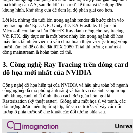
mà không cần AA, sau đó lõi Tensor sẽ kế thừa và tác động đến
khung hình, khử răng cưa để đem lại độ phân giải cao hơn.
Lời kết, những tên tuổi lớn trong ngành render đã bước chân vào
ray tracing như Epic, UE, Unity 3D, EA Frostbite. Thậm chí
Microsoft còn tạo ra hẳn DirectX Ray dành riêng cho ray tracing.
Với RTX, đây thực sự là một bước nhảy lớn trong ngành đồ họa
máy tính, tất nhiên việc nó vẫn chưa hoàn thiện và việc trong vòng
mười năm tới để có thể đặt RTX 2080 Ti tại thị trường như một
dòng mainstream là hoàn toàn có thể.
3. Công nghệ Ray Tracing trên dòng card
đồ họa mới nhất của NVIDIA
Công nghệ đồ họa hiện tại của NVIDIA và hầu như toàn bộ ngành
công nghiệp là mô phỏng ánh sáng và hành vi của ánh sáng trong
một khung cảnh nhất định, theo cách đơn giản hơn, gọi là
Rasterization (kỹ thuật raster). Giống như một họa sĩ vẽ tranh, các
đối tượng được hiển thị từng lớp, từ sau ra trước, vì vậy các đối
tượng ở phía trước sẽ che khuất các đối tượng phía sau.