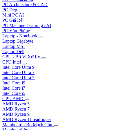
PC Architecture & CAD
PC Đẹp
Mini PC AI
PC Giá Rẻ
PC Machine Learning / AI
PC Văn Phòng
Laptop - Notebook
Laptop Gigabyte
Laptop MSI
Laptop Dell
CPU - Bộ Vi Xử Lý
CPU Intel
Intel Core Ultra 9
Intel Core Ultra 7
Intel Core Ultra 5
Intel Core i9
Intel Core i7
Intel Core i5
CPU AMD
AMD Ryzen 5
AMD Ryzen 7
AMD Ryzen 9
AMD Ryzen Threadripper
Mainboard - Bo Mạch Chủ
Mainboard Intel