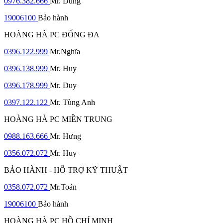
0976.382.666
Mr. Dũng
19006100
Bảo hành
HOÀNG HÀ PC ĐỐNG ĐA
0396.122.999
Mr.Nghĩa
0396.138.999
Mr. Huy
0396.178.999
Mr. Duy
0397.122.122
Mr. Tùng Anh
HOÀNG HÀ PC MIỀN TRUNG
0988.163.666
Mr. Hưng
0356.072.072
Mr. Huy
BẢO HÀNH - HỖ TRỢ KỸ THUẬT
0358.072.072
Mr.Toản
19006100
Bảo hành
HOÀNG HÀ PC HỒ CHÍ MINH