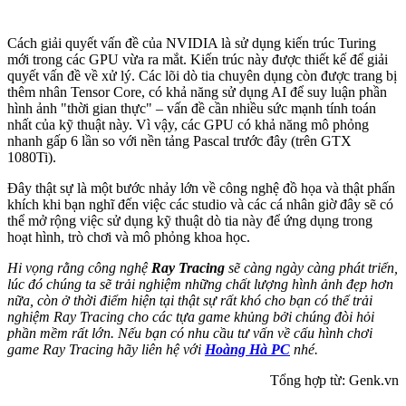
Cách giải quyết vấn đề của NVIDIA là sử dụng kiến trúc Turing
mới trong các GPU vừa ra mắt. Kiến trúc này được thiết kế để giải
quyết vấn đề về xử lý. Các lõi dò tia chuyên dụng còn được trang bị
thêm nhân Tensor Core, có khả năng sử dụng AI để suy luận phần
hình ảnh "thời gian thực" – vấn đề cần nhiều sức mạnh tính toán
nhất của kỹ thuật này. Vì vậy, các GPU có khả năng mô phỏng
nhanh gấp 6 lần so với nền tảng Pascal trước đây (trên GTX
1080Ti).
Đây thật sự là một bước nhảy lớn về công nghệ đồ họa và thật phấn
khích khi bạn nghĩ đến việc các studio và các cá nhân giờ đây sẽ có
thể mở rộng việc sử dụng kỹ thuật dò tia này để ứng dụng trong
hoạt hình, trò chơi và mô phỏng khoa học.
Hi vọng rằng công nghệ
Ray Tracing
sẽ càng ngày càng phát triển,
lúc đó chúng ta sẽ trải nghiệm những chất lượng hình ảnh đẹp hơn
nữa, còn ở thời điểm hiện tại thật sự rất khó cho bạn có thể trải
nghiệm Ray Tracing cho các tựa game khủng bởi chúng đòi hỏi
phần mềm rất lớn. Nếu bạn có nhu cầu tư vấn về cấu hình chơi
game Ray Tracing hãy liên hệ với
Hoàng Hà PC
nhé.
Tổng hợp từ: Genk.vn