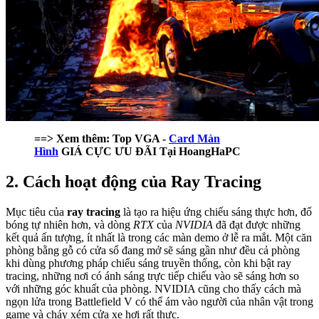
==> Xem thêm: Top VGA -
Card Màn
Hình
GIÁ
CỰC ƯU ĐÃI
Tại
HoangHaPC
2. Cách hoạt động của Ray Tracing
Mục tiêu của
ray tracing
là tạo ra hiệu ứng chiếu sáng thực hơn, đổ
bóng tự nhiên hơn, và dòng
RTX
của
NVIDIA
đã đạt được những
kết quả ấn tượng, ít nhất là trong các màn demo ở lễ ra mắt. Một căn
phòng bằng gỗ có cửa sổ đang mở sẽ sáng gần như đều cả phòng
khi dùng phương pháp chiếu sáng truyền thống, còn khi bật ray
tracing, những nơi có ánh sáng trực tiếp chiếu vào sẽ sáng hơn so
với những góc khuất của phòng. NVIDIA cũng cho thấy cách mà
ngọn lửa trong Battlefield V có thể ám vào người của nhân vật trong
game và cháy xém cửa xe hơi rất thực.