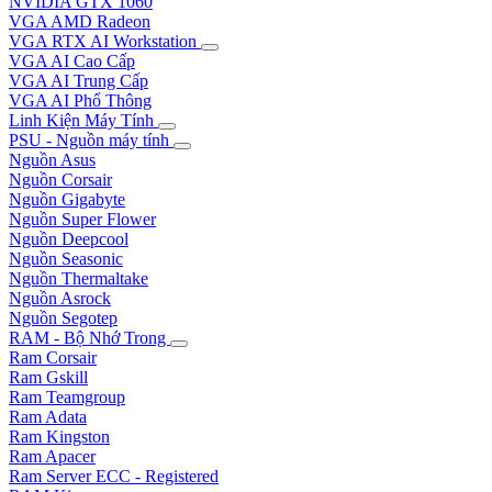
NVIDIA GTX 1060
VGA AMD Radeon
VGA RTX AI Workstation
VGA AI Cao Cấp
VGA AI Trung Cấp
VGA AI Phổ Thông
Linh Kiện Máy Tính
PSU - Nguồn máy tính
Nguồn Asus
Nguồn Corsair
Nguồn Gigabyte
Nguồn Super Flower
Nguồn Deepcool
Nguồn Seasonic
Nguồn Thermaltake
Nguồn Asrock
Nguồn Segotep
RAM - Bộ Nhớ Trong
Ram Corsair
Ram Gskill
Ram Teamgroup
Ram Adata
Ram Kingston
Ram Apacer
Ram Server ECC - Registered