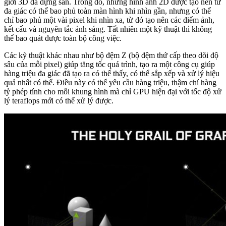
giới 3D đã dựng sẵn. Trong đó, những hình ảnh 2D được tạo nên từ
đa giác có thể bao phủ toàn màn hình khi nhìn gần, nhưng có thể
chỉ bao phủ một vài pixel khi nhìn xa, từ đó tạo nên các điểm ảnh,
kết cấu và nguyên tắc ánh sáng. Tất nhiên một kỹ thuật thì không
thể bao quát được toàn bộ công việc.
Các kỹ thuật khác nhau như bộ đệm Z (bộ đệm thứ cấp theo dõi độ
sâu của mỗi pixel) giúp tăng tốc quá trình, tạo ra một công cụ giúp
hàng triệu đa giác đã tạo ra có thể thấy, có thể sắp xếp và xử lý hiệu
quả nhất có thể. Điều này có thể yêu cầu hàng triệu, thậm chí hàng
tỷ phép tính cho mỗi khung hình mà chỉ GPU hiện đại với tốc độ xử
lý teraflops mới có thể xử lý được.