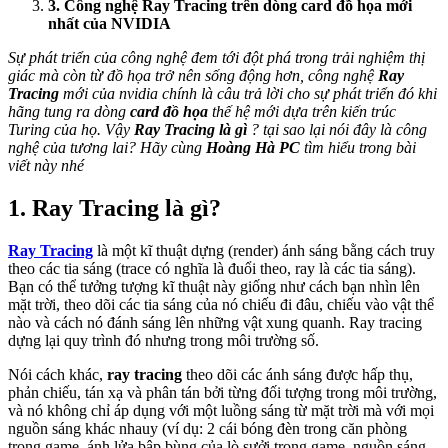
3. Công nghệ Ray Tracing trên dòng card đồ họa mới
nhất của NVIDIA
Sự phát triển của công nghệ đem tới đột phá trong trải nghiệm thị
giác mà còn từ đồ họa trở nên sống động hơn, công nghệ
Ray
Tracing
mới của nvidia chính là câu trả lời cho sự phát triển đó khi
hãng
tung ra dòng
card đồ họa
thế hệ mới dựa trên kiến trúc
Turing của họ. Vậy
Ray Tracing là gì
? tại sao lại nói đây là công
nghệ của tương lai? Hãy cùng
Hoàng Hà PC
tìm hiểu trong bài
viết này nhé
1. Ray Tracing là gì?
Ray Tracing
là một kĩ thuật dựng (render) ánh sáng bằng cách truy
theo các tia sáng (trace có nghĩa là đuổi theo, ray là các tia sáng).
Bạn có thể tưởng tượng kĩ thuật này giống như cách bạn nhìn lên
mặt trời, theo dõi các tia sáng của nó chiếu đi đâu, chiếu vào vật thể
nào và cách nó đánh sáng lên những vật xung quanh. Ray tracing
dựng lại quy trình đó nhưng trong môi trường số.
Nói cách khác,
ray tracing
theo dõi các ánh sáng được hấp thụ,
phản chiếu, tán xạ và phân tán bởi từng đối tượng trong môi trường,
và nó không chỉ áp dụng với một luồng sáng từ mặt trời mà với mọi
nguồn sáng khác nhauy (ví dụ: 2 cái bóng đèn trong căn phòng
trong game, ánh lửa bập bùng của lò sưởi trong game, nguồn sáng