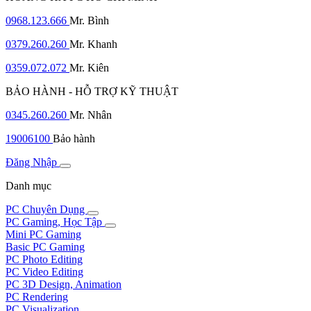
0968.123.666
Mr. Bình
0379.260.260
Mr. Khanh
0359.072.072
Mr. Kiên
BẢO HÀNH - HỖ TRỢ KỸ THUẬT
0345.260.260
Mr. Nhân
19006100
Bảo hành
Đăng Nhập
Danh mục
PC Chuyên Dụng
PC Gaming, Học Tập
Mini PC Gaming
Basic PC Gaming
PC Photo Editing
PC Video Editing
PC 3D Design, Animation
PC Rendering
PC Visualization