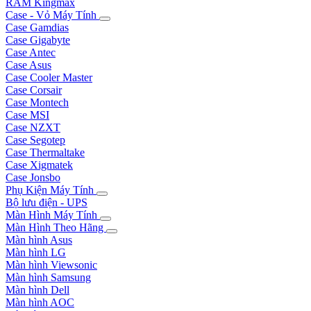
RAM Kingmax
Case - Vỏ Máy Tính
Case Gamdias
Case Gigabyte
Case Antec
Case Asus
Case Cooler Master
Case Corsair
Case Montech
Case MSI
Case NZXT
Case Segotep
Case Thermaltake
Case Xigmatek
Case Jonsbo
Phụ Kiện Máy Tính
Bộ lưu điện - UPS
Màn Hình Máy Tính
Màn Hình Theo Hãng
Màn hình Asus
Màn hình LG
Màn hình Viewsonic
Màn hình Samsung
Màn hình Dell
Màn hình AOC