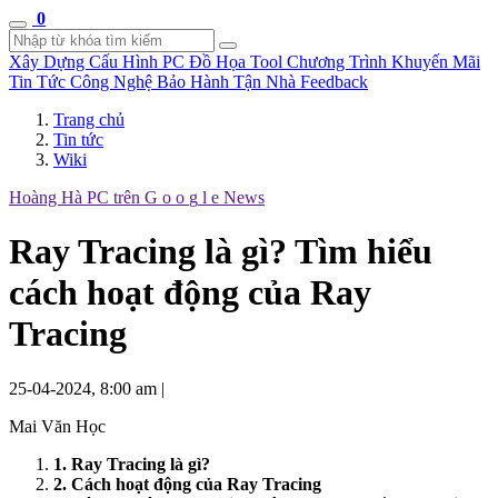
0
Xây Dựng Cấu Hình
PC Đồ Họa Tool
Chương Trình Khuyến Mãi
Tin Tức Công Nghệ
Bảo Hành Tận Nhà
Feedback
Trang chủ
Tin tức
Wiki
Hoàng Hà PC trên
G
o
o
g
l
e
News
Ray Tracing là gì? Tìm hiểu
cách hoạt động của Ray
Tracing
25-04-2024, 8:00 am
|
Mai Văn Học
1. Ray Tracing là gì?
2. Cách hoạt động của Ray Tracing