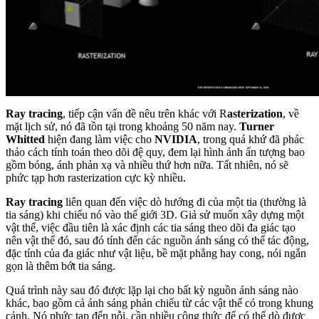
Ray tracing
, tiếp cận vấn đề nêu trên khác với R
asterization
, về
mặt lịch sử, nó đã tồn tại trong khoảng 50 năm nay.
Turner
Whitted
hiện đang làm việc cho
NVIDIA
, trong quá khứ đã phác
thảo cách tính toán theo dõi đệ quy, đem lại hình ảnh ấn tượng bao
gồm bóng, ánh phản xạ và nhiều thứ hơn nữa. Tất nhiên, nó sẽ
phức tạp hơn rasterization cực kỳ nhiều.
Ray tracing
liên quan đến việc dò hướng đi của một tia (thường là
tia sáng) khi chiếu nó vào thế giới 3D. Giả sử muốn xây dựng một
vật thể, việc đầu tiên là xác định các tia sáng theo dõi đa giác tạo
nên vật thể đó, sau đó tính đến các nguồn ánh sáng có thể tác động,
đặc tính của đa giác như vật liệu, bề mặt phẳng hay cong, nói ngắn
gọn là thêm bớt tia sáng.
Quá trình này sau đó được lặp lại cho bất kỳ nguồn ánh sáng nào
khác, bao gồm cả ánh sáng phản chiếu từ các vật thể có trong khung
cảnh. Nó phức tạp đến nỗi, cần nhiều công thức để có thể dò được